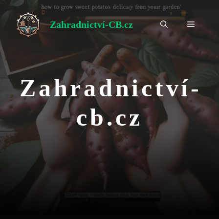
Přeskočit
na
Zahradnictví-CB.cz
Menu
obsah
Zahradnictví-
cb.cz