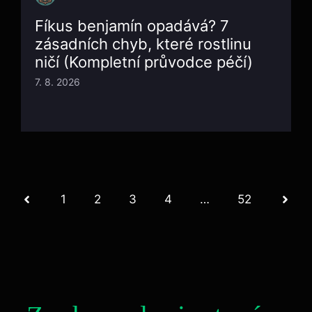
Fíkus benjamín opadává? 7
zásadních chyb, které rostlinu
ničí (Kompletní průvodce péčí)
7. 8. 2026
1
2
3
4
…
52