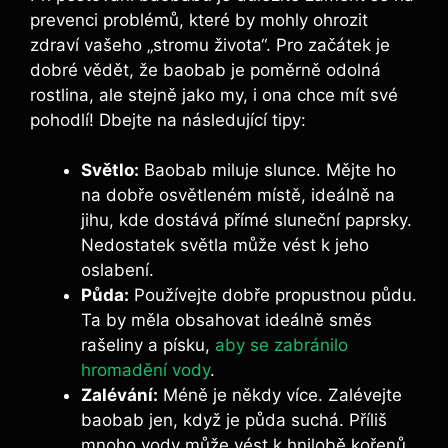
prevenci problémů, které by mohly ohrozit
zdraví vašeho „stromu života“. Pro začátek je
dobré vědět, že baobab je poměrně odolná
rostlina, ale stejně jako my, i ona chce mít své
pohodlí! Dbejte na následující tipy:
Světlo:
Baobab miluje slunce. Mějte ho
na dobře osvětleném místě, ideálně na
jihu, kde dostává přímé sluneční paprsky.
Nedostatek světla může vést k jeho
oslabení.
Půda:
Používejte dobře propustnou půdu.
Ta by měla obsahovat ideálně směs
rašeliny a písku,
aby se zabránilo
hromadění vody
.
Zalévání:
Méně je někdy více. Zalévejte
baobab jen, když je půda suchá. Příliš
mnoho vody může vést k hnilobě kořenů