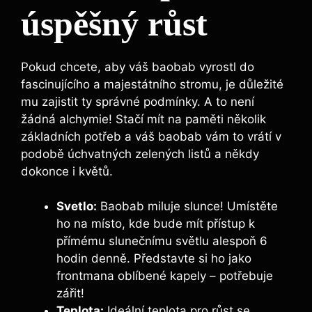
úspěšný růst
Pokud chcete, aby váš baobab vyrostl do
fascinujícího a majestátního stromu, je důležité
mu zajistit ty správné podmínky. A to není
žádná alchymie! Stačí mít na paměti několik
základních potřeb a váš baobab vám to vrátí v
podobě úchvatných zelených listů a někdy
dokonce i květů.
Svetlo:
Baobab miluje slunce! Umístěte
ho na místo, kde bude mít přístup k
přímému slunečnímu světlu alespoň 6
hodin denně. Představte si ho jako
frontmana oblíbené kapely – potřebuje
zářit!
Teplota:
Ideální teplota pro růst se