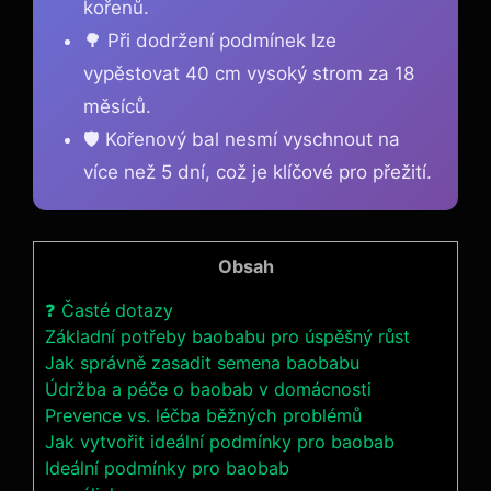
kořenů.
🌳 Při dodržení podmínek lze
vypěstovat 40 cm vysoký strom za 18
měsíců.
🛡️ Kořenový bal nesmí vyschnout na
více než 5 dní, což je klíčové pro přežití.
Obsah
❓ Časté dotazy
Základní potřeby baobabu pro úspěšný růst
Jak správně zasadit semena baobabu
Údržba a péče o baobab v domácnosti
Prevence vs. léčba běžných problémů
Jak vytvořit ideální podmínky pro baobab
Ideální podmínky pro baobab