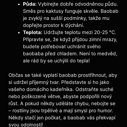
Půda:
Vybírejte dobře odvodněnou půdu.
Směs pro kaktusy funguje skvěle. Baobab
je zvyklý na sušší podmínky, takže mu
dopřejte prostor k dýchání.
Teplota:
Udržujte teplotu mezi 20-25 °C.
Připravte se, že když přijdou zimní mrazy,
budete potřebovat uchránit svého
baobaba před chladem. Není to medvěd,
ale rád by se uchýlil do tepla!
Občas se také vyplatí baobab prostříhnout, aby
si udržel příjemný tvar. Představte si ho jako
vašeho domácího kadeřníka. Odstraňte suché
nebo poškozené větve, abyste podpořili nový
růst. A pokud někdy uděláte chybu, nebojte se
– rostliny jsou trpělivé a mají smysl pro humor.
Někdy stačí jen počkat, a baobab vás překvapí
svou odolností!