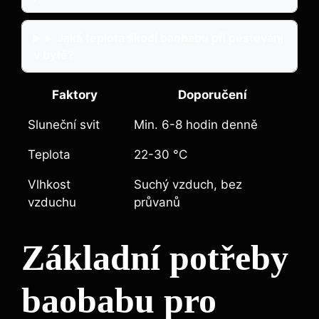
▸
Jaká teplota škodí baobabu při pěstování
v bytě?
Faktory
Doporučení
Sluneční svit
Min. 6-8 hodin denně
Teplota
22-30 °C
Vlhkost
Suchý vzduch, bez
vzduchu
průvanů
Základní potřeby
baobabu pro