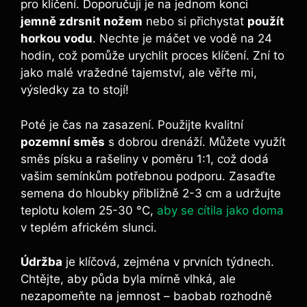
pro klíčení. Doporučuji je na jednom konci
jemně zdrsnit nožem
nebo si přichystat
použít
horkou vodu
. Nechte je máčet ve vodě na 24
hodin, což pomůže urychlit proces klíčení. Zní to
jako malé vražedné tajemství, ale věřte mi,
výsledky za to stojí!
Poté je čas na zasazení. Použijte kvalitní
pozemní směs
s dobrou drenáží. Můžete využít
směs písku a rašeliny v poměru 1:1, což dodá
vašim semínkům potřebnou podporu. Zasaďte
semena do hloubky přibližně 2-3 cm a udržujte
teplotu kolem 25-30 °C,
aby se cítila jako doma
v teplém africkém slunci.
Údržba
je klíčová, zejména v prvních týdnech.
Chtějte, aby půda byla mírně vlhká, ale
nezapomeňte na jemnost – baobab rozhodně