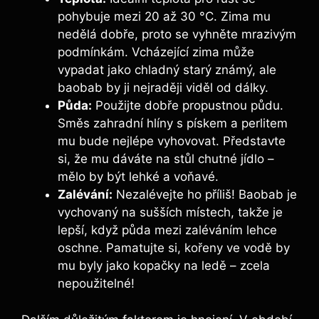
pohybuje mezi 20 až 30 °C. Zima mu
nedělá dobře, proto se vyhněte mrazivým
podmínkám. Vcházející zima může
vypadat jako chladný starý známý, ale
baobab by ji nejraději viděl od dálky.
Půda:
Použijte dobře propustnou půdu.
Směs zahradní hlíny s pískem a perlitem
mu bude nejlépe vyhovovat. Představte
si, že mu dáváte na stůl chutné jídlo –
mělo by být lehké a voňavé.
Zalévání:
Nezalévejte ho příliš! Baobab je
vychovaný na sušších místech, takže je
lepší, když půda mezi zaléváním lehce
oschne. Pamatujte si, kořeny ve vodě by
mu byly jako kopačky na ledě – zcela
nepoužitelné!