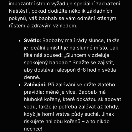
impozantní strom vyžaduje speciální zacházení.
Naštěstí, pokud dodržíte několik základních
pokynů, váš baobab se vám odmění krásným
růstem a zdravým vzhledem.
Světlo:
Baobaby mají rády slunce, takže
je ideální umístit je na slunné místo. Jak
říká náš soused: „Sluncem vizzieluje
spokojený baobab.“ Snažte se zajistit,
aby dostávali alespoň 6-8 hodin světla
denně.
Zalévání:
Při zalévání se držte zlatého
pravidla: méně je více. Baobab má
hluboké kořeny, které dokážou skladovat
vodu, takže je potřeba zalévat až tehdy,
když je horní vrstva půdy suchá. Jinak
riskujete hnilobu kořenů – a to nikdo
nechce!