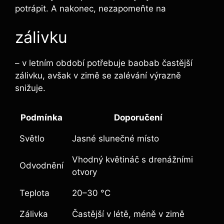
potrápit. A nakonec, nezapomeňte na
zálivku
– v letním období potřebuje baobab častější
zálivku, avšak v zimě se zalévání výrazně
snižuje.
Podmínka
Doporučení
Světlo
Jasné slunečné místo
Vhodný květináč s drenážními
Odvodnění
otvory
Teplota
20–30 °C
Zálivka
Častější v létě, méně v zimě