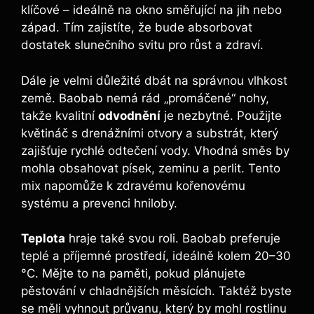
klíčové – ideálně na okno směřující na jih nebo
západ. Tím zajistíte, že bude absorbovat
dostatek slunečního svitu pro růst a zdraví.
Dále je velmi důležité dbát na správnou vlhkost
země. Baobab nemá rád „promáčené“ nohy,
takže kvalitní
odvodnění
je nezbytné. Použijte
květináč s drenážními otvory a substrát, který
zajišťuje rychlé odtečení vody. Vhodná směs by
mohla obsahovat písek, zeminu a perlit. Tento
mix napomůže k zdravému kořenovému
systému a prevenci hniloby.
Teplota
hraje také svou roli. Baobab preferuje
teplé a příjemné prostředí, ideálně kolem 20–30
°C. Mějte to na paměti, pokud plánujete
pěstování v chladnějších měsících. Taktéž byste
se měli vyhnout průvanu, který by mohl rostlinu