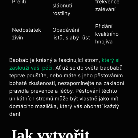
Přelití
frekvence
slábnutí
zalévání
rostliny
Přidání
Nedostatek
Opadávání
kvalitního
živin
listů, slabý růst
hnojiva
Baobab je krásný a fascinující strom,
který si
zaslouží vaši péči
. Ať už se do světa baobabů
teprve pouštíte, nebo máte s jeho pěstováním
bohaté zkušenosti, nezapomínejte na základní
pravidla prevence a léčby. Pěstování těchto
unikátních stromů může být vlastně jako mít
domácího mazlíčka, který vás obohatí každý
den!
Jak vytvořit