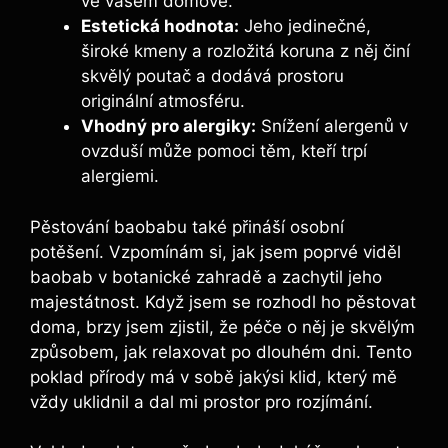
ve vašem domově.
Estetická hodnota:
Jeho jedinečné,
široké kmeny a rozložitá koruna z něj činí
skvělý poutač a dodává prostoru
originální atmosféru.
Vhodný pro alergiky:
Snížení alergenů v
ovzduší může pomoci těm, kteří trpí
alergiemi.
Pěstování baobabu také přináší osobní
potěšení. Vzpomínám si, jak jsem poprvé viděl
baobab v botanické zahradě a zachytil jeho
majestátnost. Když jsem se rozhodl ho pěstovat
doma, brzy jsem zjistil, že péče o něj je skvělým
způsobem, jak relaxovat po dlouhém dni. Tento
poklad přírody má v sobě jakýsi klid, který mě
vždy uklidnil a dal mi prostor pro rozjímání.