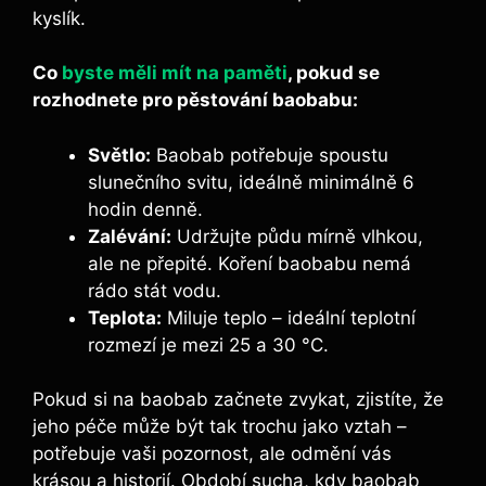
kyslík.
Co
byste měli mít na paměti
, pokud se
rozhodnete pro pěstování baobabu:
Světlo:
Baobab potřebuje spoustu
slunečního svitu, ideálně minimálně 6
hodin denně.
Zalévání:
Udržujte půdu mírně vlhkou,
ale ne přepité. Koření baobabu nemá
rádo stát vodu.
Teplota:
Miluje teplo – ideální teplotní
rozmezí je mezi 25 a 30 °C.
Pokud si na baobab začnete zvykat, zjistíte, že
jeho péče může být tak trochu jako vztah –
potřebuje vaši pozornost, ale odmění vás
krásou a historií. Období sucha, kdy baobab