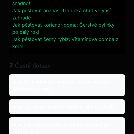
snadno!
Jak pěstovat ananas: Tropická chuť ve vaší
zahradě
Jak pěstovat koriandr doma: Čerstvé bylinky
po celý rok!
Jak pěstovat černý rybíz: Vitamínová bomba z
keře!
❓ Časté dotazy
▸
Co je klíčem k úspěšnému pěstování
baobabu doma?
▸
Jak často zalévat baobab, aby neuhnil?
▸
Kde v bytě nejlépe umístit baobab pro
pěstování?