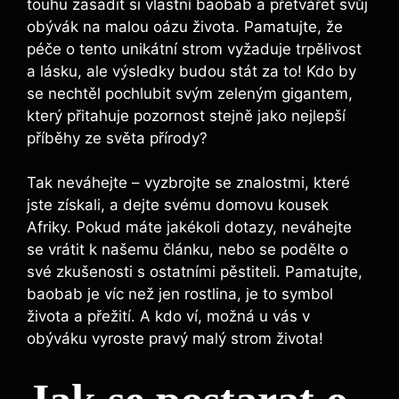
touhu zasadit si vlastní baobab a přetvářet svůj
obývák na malou oázu života. Pamatujte, že
péče o tento unikátní strom vyžaduje trpělivost
a lásku, ale výsledky budou stát za to! Kdo by
se nechtěl pochlubit svým zeleným gigantem,
který přitahuje pozornost stejně jako nejlepší
příběhy ze světa přírody?
Tak neváhejte – vyzbrojte se znalostmi, které
jste získali, a dejte svému domovu kousek
Afriky. Pokud máte jakékoli dotazy, neváhejte
se vrátit k našemu článku, nebo se podělte o
své zkušenosti s ostatními pěstiteli. Pamatujte,
baobab je víc než jen rostlina, je to symbol
života a přežití. A kdo ví, možná u vás v
obýváku vyroste pravý malý strom života!