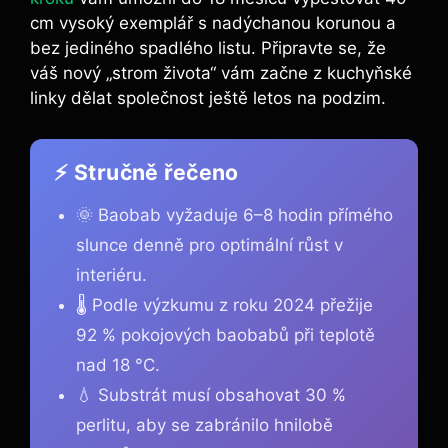
cm vysoký exemplář s nadýchanou korunou a
bez jediného spadlého listu. Připravte se, že
váš nový „strom života“ vám začne z kuchyňské
linky dělat společnost ještě letos na podzim.
⚡ Stručně řečeno
🌞 Baobab vyžaduje 6–8 hodin přímého
slunce denně pro optimální růst v
interiéru.
🌡️ Podle výzkumu z roku 2024 přežije
92 % pokojových baobabů při teplotě
nad 18 °C.
💧 Substrát musí obsahovat 30 %
perlitu, aby se zabránilo hnilobě