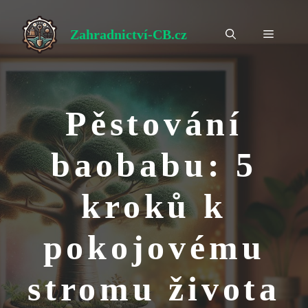
Přeskočit
na
Zahradnictví-CB.cz
Menu
obsah
Pěstování
baobabu: 5
kroků k
pokojovému
stromu života