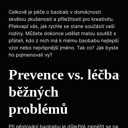
Celkově je péče o baobab v domácnosti
skvělou zkušeností a příležitostí pro kreativitu.
Překvapí vás, jak rychle se stane součástí vaší
rodiny. Můžete dokonce udělat malou soutěž s
přáteli, kdo z nich má k mému baobabu nejlepší
vzor nebo nejvtipnější jméno. Tak co? Jak byste
ho pojmenovali vy?
Prevence vs. léčba
běžných
problémů
Při pěstování baobabu je důležité zaměřit se na