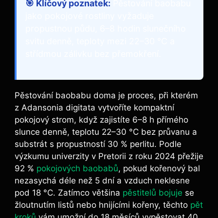
🎯 Klíčový poznatek:
Pěstování baobabu
jako pokojové rostliny vyžaduje
propustnou půdu, 6–8 hodin slunečního
svitu denně, teploty mezi 22–30 °C a
střídmou zálivku bez přemokření.
Pěstování baobabu doma je proces, při kterém
z Adansonia digitata vytvoříte kompaktní
pokojový strom, když zajistíte 6–8 h přímého
slunce denně, teplotu 22–30 °C bez průvanu a
substrát s propustností 30 % perlitu. Podle
výzkumu univerzity v Pretorii z roku 2024 přežije
92 %
pokojových baobabů
, pokud kořenový bal
nezasychá déle než 5 dní a vzduch neklesne
pod 18 °C. Zatímco většina
pěstitelů bojuje
se
žloutnutím listů nebo hnijícími kořeny, těchto
pět
kroků
vám umožní do 18 měsíců vypěstovat 40