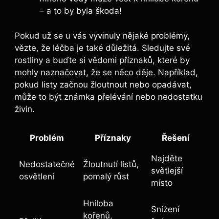
– a to by byla škoda!
Pokud už se u vás vyvinuly nějaké problémy,
vězte, že léčba je také důležitá. Sledujte své
rostliny a buďte si vědomi příznaků, které by
mohly naznačovat, že se něco děje. Například,
pokud listy začnou žloutnout nebo opadávat,
může to být známka přelévání nebo nedostatku
živin.
Problém
Příznaky
Řešení
Najděte
Nedostatečné
Žloutnutí listů,
světlejší
osvětlení
pomalý růst
místo
Hniloba
Snížení
kořenů,