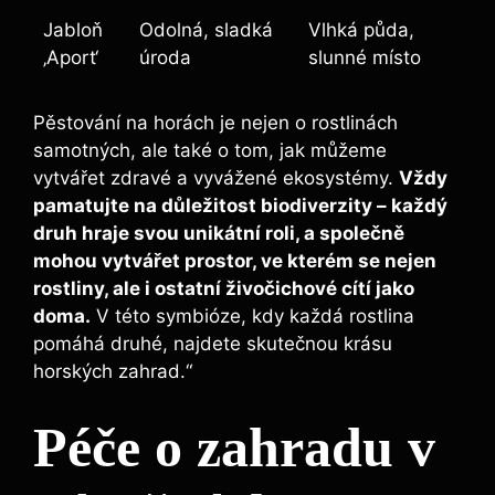
Jabloň
Odolná, sladká
Vlhká půda,
‚Aport‘
úroda
slunné místo
Pěstování na horách je nejen o rostlinách
samotných, ale také o tom, jak můžeme
vytvářet zdravé a vyvážené ekosystémy.
Vždy
pamatujte na důležitost biodiverzity – každý
druh hraje svou unikátní roli, a společně
mohou vytvářet prostor, ve kterém se nejen
rostliny, ale i ostatní živočichové cítí jako
doma.
V této symbióze, kdy každá rostlina
pomáhá druhé, najdete skutečnou krásu
horských zahrad.“
Péče o zahradu v