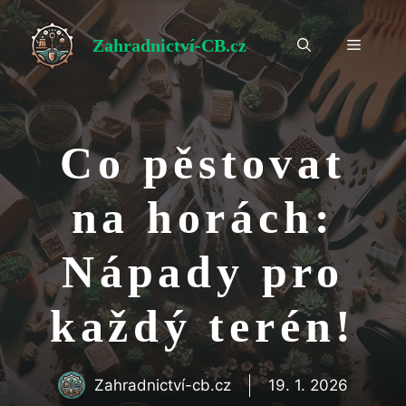
Přeskočit
na
Zahradnictví-CB.cz
Menu
obsah
Co pěstovat
na horách:
Nápady pro
každý terén!
Zahradnictví-cb.cz
19. 1. 2026