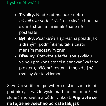
byste měli zvážit
:
Trvalky
: Například
pohanka
nebo
trávníková sedmikráska
se skvěle hodí na
slunné stráni a minimálně se o ně
postaráte.
Bylinky
:
Rozmarýn
a
tymián
si poradí jak
s drsnými podmínkami, tak s často
menším množstvím živin.
Dřeviny
:
Borovice
a
jedle
jsou skvělou
volbou pro konzistenci a stínování vašeho
prostoru, přičemž rostou i tam, kde jiné
rostliny často zklamou.
Skvělým vodítkem při výběru rostlin jsou místní
podmínky – zvažte výšku nad mořem, množství
slunečního světla a půdní vlhkost.
Připravte se
na to, že ne všechno poroste tak, jak