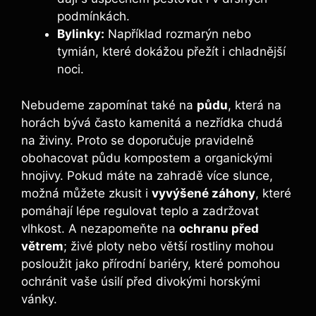
podmínkách.
Bylinky:
Například rozmarýn nebo
tymián, které dokážou přežít i chladnější
noci.
Nebudeme zapomínat také na
půdu
, která na
horách bývá často kamenitá a nezřídka chudá
na živiny. Proto se doporučuje pravidelně
obohacovat půdu kompostem a organickými
hnojivy. Pokud máte na zahradě více slunce,
možná můžete zkusit i
vyvýšené záhony
, které
pomáhají lépe regulovat teplo a zadržovat
vlhkost. A nezapomeňte na
ochranu před
větrem
; živé ploty nebo větší rostliny mohou
posloužit jako přírodní bariéry, které pomohou
ochránit vaše úsilí před divokými horskými
vánky.