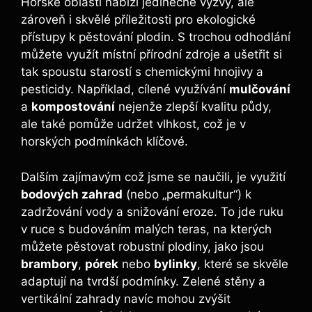
Horské oblasti nabízí jedinečné výzvy, ale
zároveň i skvělé příležitosti pro ekologické
přístupy k pěstování plodin. S trochou odhodlání
můžete využít místní přírodní zdroje a ušetřit si
tak spoustu starostí s chemickými hnojivy a
pesticidy. Například, cílené využívání
mulčování
a
kompostování
nejenže zlepší kvalitu půdy,
ale také pomůže udržet vlhkost, což je v
horských podmínkách klíčové.
Dalším zajímavým což jsme se naučili, je využití
bodových zahrad
(nebo „permakultur“) k
zadržování vody a snižování eroze. To jde ruku
v ruce s budováním malých teras, na kterých
můžete pěstovat robustní plodiny, jako jsou
brambory
,
pórek
nebo
bylinky
, které se skvěle
adaptují na tvrdší podmínky. Zelené stěny a
vertikální zahrady navíc mohou zvýšit