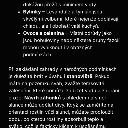
dokážou přežít s minimem vody.
Bylinky
– Levandule a tymián jsou
skvělými volbami, které nejenže odolávají
chladu, ale i obohatí vaši kuchyň.
Ovoce a zelenina
– Místní odrůdy jako
jsou bobuloviny nebo některé druhy fazolí
mohou vyniknout i v obtížných
podmínkách.
Při zakládání zahrady v náročných podmínkách
je důležité brát v úvahu i
stanoviště
. Pokud
máte na pozemku svah, zvažte terasovité
zalesnění, které pomůže zadržet vodu a zabrání
eroze.
Návrh záhonků
s ohledem na směr
slunce může udělat divy. Když se zaměříte na
orientaci rostlin vůči slunci, můžete prodloužit
dobu, po kterou rostliny absorbují teplo a
světlo, což je fakticky klíčem k úspěšnému