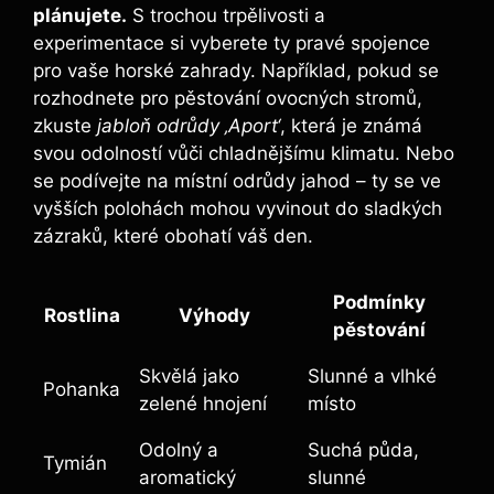
plánujete.
S trochou trpělivosti a
experimentace si vyberete ty pravé spojence
pro vaše horské zahrady. Například, pokud se
rozhodnete pro pěstování ovocných stromů,
zkuste
jabloň odrůdy ‚Aport‘
, která je známá
svou odolností vůči chladnějšímu klimatu. Nebo
se podívejte na místní odrůdy jahod – ty se ve
vyšších polohách mohou vyvinout do sladkých
zázraků, které obohatí váš den.
Podmínky
Rostlina
Výhody
pěstování
Skvělá jako
Slunné a vlhké
Pohanka
zelené hnojení
místo
Odolný a
Suchá půda,
Tymián
aromatický
slunné