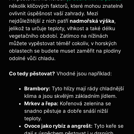
několik klíčových faktorů, které mohou znatelně
ovlivnit úspěšnost vaší zahrady. Mezi
nejdůležitější z nich patří
nadmořská výška
,
jelikož ta určuje teploty, vlhkost a také délku
vegetačního období. Zatímco na nížinách
můžete vypěstovat téměř cokoliv, v horských
oblastech se budete muset zaměřit na plodiny
odolné vůči chladu.
Co tedy pěstovat?
Vhodné jsou například:
Brambory:
Tyto hlízy mají rády chladnější
klima a jsou skvělým základním jídlem.
Mrkev a řepa:
Kořenová zelenina se
snadno pěstuje a dobře snáší nižší
teploty.
Ovoce jako rybíz a angrešt:
Tyto keře se
dají s úspěchem pěstovat i v drsných