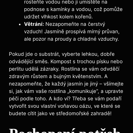
rosteňte vodou nebo ji umístěte na
podnose s kamínky a vodou, což pomůže
udržet vlhkost kolem kořenů.
Větrání:
Nezapomeňte na čerstvý
vzduch! Jasmíně prospívá mírný průvan,
ale pozor na proudy a chladné vzduchy.
Pokud jde o substrát, vyberte lehkou, dobře
odvádějící směs. Kompost s trochou písku nebo
perlitu udělá zázraky. Rostlina se vám odvděčí
zdravým růstem a bujným květenstvím. A
nezapomeňte, že každý jasmín je jiný – všímejte
si, jak vám vaše rostlina „komunikuje“, a upravte
péči podle toho. A kdo ví? Třeba se vám podaří
vytvořit svou vlastní voňavou oázu, ve které se
budete cítit jako ve středomořské zahradě!