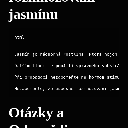
jasmínu
html

Jasmín je nádherná rostlina, která nejen krá
Dalším tipem je 
použití správného substrátu
.
Při propagaci nezapomeňte na 
hormon stimuluj
Otázky a