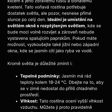
klíčem k jeho zdravému růstu a bohatému
kvetení. Tato voňavá rostlina potřebuje
dostatek světla, ale pozor, nesnese přímé
slunce po celý den.
Ideální je umístění na
světlém okně s rozptýleným světlem
, kde se
bude moci volně rozvíjet a zároveň nebude
vystavena spalujícím paprskům. Pokud máte
možnost, vyzkoušejte také jižní nebo západní
okna, kde se jasmín cítí jako ryba ve vodě.
Kromě světla je důležité zmínit i:
Tepelné podmínky:
Jasmín má rád
teploty kolem 18-24 °C. Dbejte na to, aby
se v zimě nedostal do příliš chladného
prostředí.
Vlhkost:
Tato rostlina ocení vyšší vlhkost
vzduchu. Můžete ji proto pravidelně