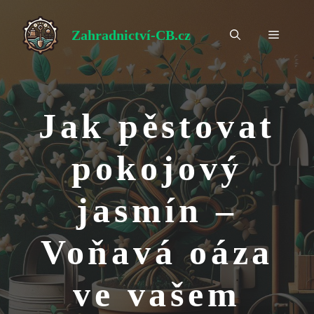
Přeskočit
na
Zahradnictví-CB.cz
Menu
obsah
Jak pěstovat
pokojový
jasmín –
Voňavá oáza
ve vašem