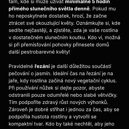
tam, kde si může užívat
minimálně 5 hodin
přímého slunečního světla denně
. Pokud mu
ho neposkytnete dostatek, hrozí, že začne
ztrácet své okouzlující květy. Oznámkujte si, kde
sedíte nejčastěji, a zjistěte, zda je vaše rostlina
v dostatečném slunečním koutku. Kdo ví, možná
si při přemísťování pohovky přinesete domů
další pestrobarevné květy!
Pravidelné
řezání
je další důležitou součástí
pečování o jasmín. Ideální čas na řezání je na
jaře, kdy rostlina začíná nový vegetační cyklus.
Při používání nůžek si dejte pozor, abyste
odstranili pouze odumřelé nebo slabé větvičky.
Tím podpoříte zdravý růst nových výhonků.
Zároveň je dobré stříhat i jednou za čas, aby se
podpořila hustota rostliny a vytvořil se
kompaktní tvar. Kdo by také nechtěl, aby jeho