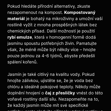
Pokud hledáte přírodní alternativy, zkuste
nezapomenout na kompost.
Kompostovaný
materiál
je bohatý na mikroživiny a umožní vaší
rostlině vyžít z mnoha prospěšných látek bez
chemických přísad. Další možností je použití
rybí emulze
, která v homogenní formě dodá
jasmínu spoustu potřebných živin. Pamatujte
však, že méně může být někdy více – hnojte
pouze jednou za 4-6 týdnů, abyste předešli
spálení kořenů.
Jasmín je také citlivý na kvalitu vody. Pokud
hnojíte zálivkou, ujistěte se, že je voda bez
chlóru a ideálně pokojové teploty. Někdy může
doplnění hnojení o
čaj z přesličky
vnést do této
voňavé rostliny další sílu. Nezapomeňte na to,
že každý jasmín může mít své specifické