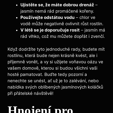
Ujistěte se, že máte dobrou drenáž
–
jasmín nemá rád promáčené kořeny.
Používejte odstátou vodu
– chlor ve
vodě může negativně ovlivnit růst rostlin.
V létě se je doporučuje rosit
– jasmín má
rád vlhko, což mu můžete dopřát i zvenčí.
Když dodržíte tyto jednoduché rady, budete mít
rostlinu, která bude nejen krásně kvést, ale i
příjemně vonět, a vy si užijete voňavou oázu ve
vašem domově, kterou si budou všichni vaši
hosté pamatovat. Buďte tedy pozorní a
nenechte se unést, ať už je to zalévání, nebo
nabídka svých oblíbených jasmínových koláčků
při přátelské návštěvě!
Hnojení pro