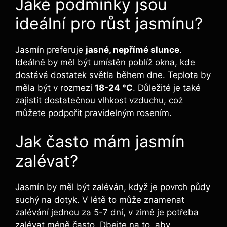
Jaké podmínky jsou
ideální pro růst jasmínu?
Jasmín preferuje
jasné, nepřímé slunce
.
Ideálně by měl být umístěn poblíž okna, kde
dostává dostatek světla během dne. Teplota by
měla být v rozmezí
18-24 °C
. Důležité je také
zajistit dostatečnou vlhkost vzduchu, což
můžete podpořit pravidelným rosením.
Jak často mám jasmín
zalévat?
Jasmín by měl být zaléván, když je povrch půdy
suchý na dotyk. V létě to může znamenat
zalévání jednou za 5-7 dní, v zimě je potřeba
zalévat méně často. Dbejte na to, aby