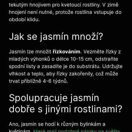
tekutým hnojivem pro kvetoucí rostliny. V zimě
hnojení není nutné, protože rostlina vstupuje do
období klidu.
Jak se jasmín množí?
Jasmín lze množit
řízkováním
. Vezměte řízky z
mladých výhonků o délce 10-15 cm, odstraňte
spodní listy a zasadíte je do substrátu. Udržujte
vlhkost a teplo, aby řízky zakořenily, což může
trvat přibližně 4-6 týdnů.
Spolupracuje jasmín
dobře s jinými rostlinami?
Ano, jasmín se hodí k různým bylinkám a
květinám,
které mají podobné nároky na světlo