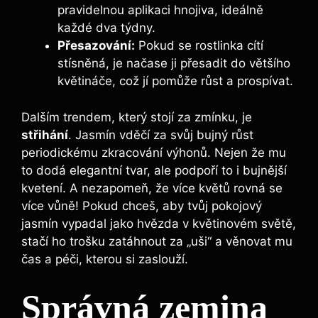
pravidelnou aplikaci hnojiva, ideálně
každé dva týdny.
Přesazování:
Pokud se rostlinka cítí
stísněná, je načase ji přesadit do většího
květináče, což jí pomůže růst a prospívat.
Dalším trendem, který stojí za zmínku, je
střihání
. Jasmín vděčí za svůj bujný růst
periodickému zkracování výhonů. Nejen že mu
to dodá elegantní tvar, ale podpoří to i bujnější
kvetení. A nezapomeň, že více květů rovná se
více vůně! Pokud chceš, aby tvůj pokojový
jasmín vypadal jako hvězda v květinovém světě,
stačí ho trošku zatáhnout za „uši“ a věnovat mu
čas a péči, kterou si zaslouží.
Správná zemina