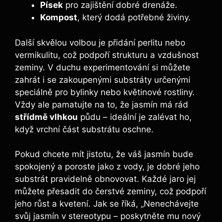
Písek
pro zajištění dobré drenáže.
Kompost
, který dodá potřebné živiny.
Další skvělou volbou je přidání perlitu nebo
vermikulitu, což podpoří strukturu a vzdušnost
zeminy. V duchu experimentování si můžete
zahrát i se zakoupenými substráty určenými
speciálně pro bylinky nebo květinové rostliny.
Vždy ale pamatujte na to, že jasmín má rád
střídmě vlhkou
půdu – ideální je zalévat ho,
když vrchní část substrátu oschne.
Pokud chcete mít jistotu, že váš jasmín bude
spokojený a poroste jako z vody, je dobré jeho
substrát pravidelně obnovovat. Každé jaro jej
můžete přesadit do čerstvé zeminy, což podpoří
jeho růst a kvetení. Jak se říká, „Nenechávejte
svůj jasmín v stereotypu – poskytněte mu nový