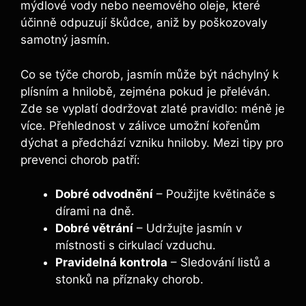
mýdlové vody nebo neemového oleje, které
účinně odpuzují škůdce, aniž by poškozovaly
samotný jasmín.
Co se týče chorob, jasmín může být náchylný k
plísním a hnilobě, zejména pokud je přeléván.
Zde se vyplatí dodržovat zlaté pravidlo: méně je
více. Přehlednost v zálivce umožní kořenům
dýchat a předchází vzniku hniloby. Mezi tipy pro
prevenci chorob patří:
Dobré odvodnění
– Použijte květináče s
dírami na dně.
Dobré větrání
– Udržujte jasmín v
místnosti s cirkulací vzduchu.
Pravidelná kontrola
– Sledování listů a
stonků na příznaky chorob.