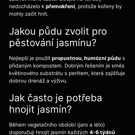
nedocházelo k
přemokření
, protože kořeny by
mohly začít hnit.
Jakou půdu zvolit pro
pěstování jasmínu?
Nejlepší je použít
propustnou, humózní půdu
s
přidaným kompostem. Dobrým řešením je směs
květinového substrátu s perlitem, která zajišťuje
dobrou drenáž a výživu.
Jak často je potřeba
hnojit jasmín?
Během vegetačního období (jaro a léto)
doporučuji hnojit jasmín každých
4-6 týdnů