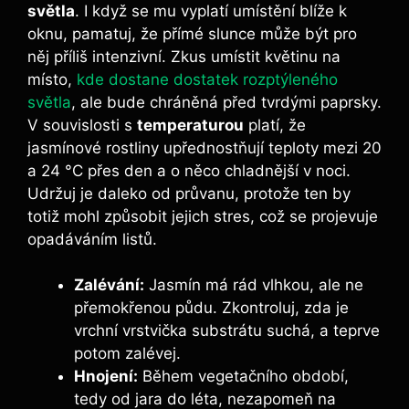
světla
. I když se mu vyplatí umístění blíže k
oknu, pamatuj, že přímé slunce může být pro
něj příliš intenzivní. Zkus umístit květinu na
místo,
kde dostane dostatek rozptýleného
světla
, ale bude chráněná před tvrdými paprsky.
V souvislosti s
temperaturou
platí, že
jasmínové rostliny upřednostňují teploty mezi 20
a 24 °C přes den a o něco chladnější v noci.
Udržuj je daleko od průvanu, protože ten by
totiž mohl způsobit jejich stres, což se projevuje
opadáváním listů.
Zalévání:
Jasmín má rád vlhkou, ale ne
přemokřenou půdu. Zkontroluj, zda je
vrchní vrstvička substrátu suchá, a teprve
potom zalévej.
Hnojení:
Během vegetačního období,
tedy od jara do léta, nezapomeň na