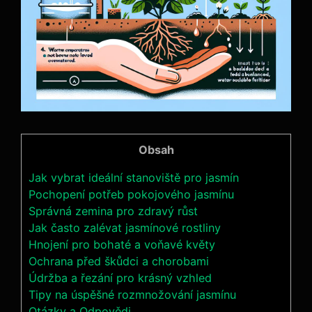
Obsah
Jak vybrat ideální stanoviště pro jasmín
Pochopení potřeb pokojového jasmínu
Správná zemina pro zdravý růst
Jak často zalévat jasmínové rostliny
Hnojení pro bohaté a voňavé květy
Ochrana před škůdci a chorobami
Údržba a řezání pro krásný vzhled
Tipy na úspěšné rozmnožování jasmínu
Otázky a Odpovědi