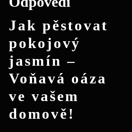
Odpovědi
Jak pěstovat
pokojový
jasmín –
Voňavá oáza
ve vašem
domově!