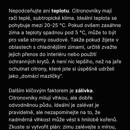
Nepodceňujte ani
teplotu
. Citronovníky mají
rači teplé, subtropické klima. Ideální teplota se
pohybuje mezi 20-25 °C. Pokud ovšem zasáhne
zima a teploty spadnou pod 5 °C, může to být
pro vaše stromy osudové. Takže pokud žijete v
oblastech s chladnějšími zimami, určitě zvažte
jejich přenos do interiéru nebo použití
ochranných krytů. A není nic lepšího, než na jaře
ochutnat citrony, které jste si úspěšně udrželi
jako „domácí mazlíčky“.
Dalším klíčovým faktorem je
zálivka
.
Citronovníky milují vlhkou, ale dobře
odvodněnou půdu. Ideální je zalévat je
pravidelně, ale nezapomínejte na to, že
nadměrná vlhkost může vést k hnilobě kořenů.
Zkuste si vytvořit plán: zimu zalévejte s mírou,