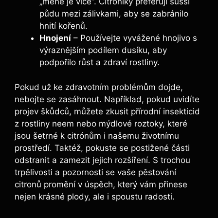
„méně je více“. Citroníky preferují sušší
půdu mezi zálivkami, aby se zabránilo
hnití kořenů.
Hnojení
– Používejte vyvážené hnojivo s
výraznějším podílem dusíku, aby
podpořilo růst a zdraví rostliny.
Pokud už ke zdravotním problémům dojde,
nebojte se zasáhnout. Například, pokud uvidíte
projev škůdců, můžete zkusit přírodní insekticid
z rostliny neem nebo mýdlové roztoky, které
jsou šetrné k citrónům i našemu životnímu
prostředí. Taktéž, pokuste se postižené části
odstranit a zamezit jejich rozšíření. S trochou
trpělivosti a pozornosti se vaše pěstování
citronů promění v úspěch, který vám přinese
nejen krásné plody, ale i spoustu radosti.