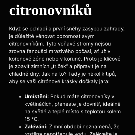
citronovníků
Když se ochladí a první sněhy zasypou zahrady,
je důležité věnovat pozornost svým
citronovníkům. Tyto voňavé stromy nejsou
zrovna fanoušci mrazivého počasí, ať už v
kořenové zóně nebo v koruně. Proto je klíčové
je zbavit zimních „triček“ a připravit je na
chladné dny. Jak na to? Tady je několik tipů,
aby se vaši citrónové krásky dočkaly jara:
Umístění:
Pokud máte citronovníky v
květináčích, přeneste je dovnitř, ideálně
na světlé a teplé místo s teplotou kolem
15 °C.
Zalévání:
Zimní období neznamená, že
rostlina nepotřebuje vodu. Zalévejte je