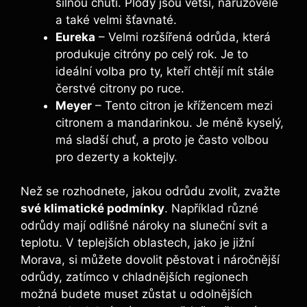
silnou chutí. Plody jsou větší, narůžovělé
a také velmi šťavnaté.
Eureka
– Velmi rozšířená odrůda, která
produkuje citróny po celý rok. Je to
ideální volba pro ty, kteří chtějí mít stále
čerstvé citrony po ruce.
Meyer
– Tento citron je křížencem mezi
citronem a mandarinkou. Je méně kyselý,
má sladší chuť, a proto je často volbou
pro dezerty a koktejly.
Než se rozhodnete, jakou odrůdu zvolit, zvažte
své klimatické podmínky
. Například různé
odrůdy mají odlišné nároky na sluneční svit a
teplotu. V teplejších oblastech, jako je jižní
Morava, si můžete dovolit pěstovat i náročnější
odrůdy, zatímco v chladnějších regionech
možná budete muset zůstat u odolnějších