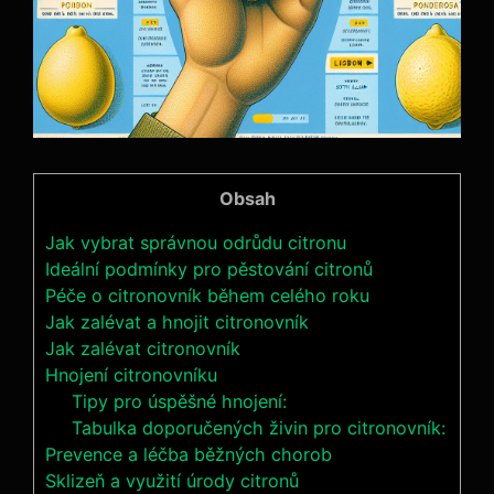
Obsah
Jak vybrat správnou odrůdu citronu
Ideální podmínky pro pěstování citronů
Péče o citronovník během celého roku
Jak zalévat a hnojit citronovník
Jak zalévat citronovník
Hnojení citronovníku
Tipy pro úspěšné hnojení:
Tabulka doporučených živin pro citronovník:
Prevence a léčba běžných chorob
Sklizeň a využití úrody citronů