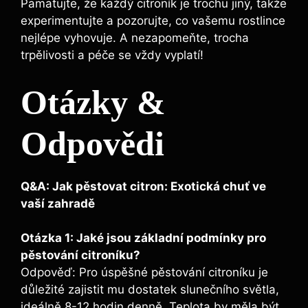
Pamatujte, že každý citroník je trochu jiný, takže
experimentujte a pozorujte, co vašemu rostlince
nejlépe vyhovuje. A nezapomeňte, trocha
trpělivosti a péče se vždy vyplatí!
Otázky &
Odpovědi
Q&A: Jak pěstovat citron: Exotická chuť ve
vaší zahradě
Otázka 1: Jaké jsou základní podmínky pro
pěstování citroníku?
Odpověď: Pro úspěšné pěstování citroníku je
důležité zajistit mu dostatek slunečního světla,
ideálně 8-12 hodin denně. Teplota by měla být