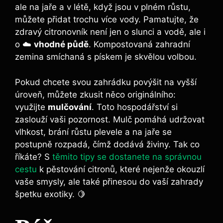
ale na jaře a v létě, když jsou v plném růstu,
můžete přidat trochu více vody. Pamatujte, že
zdravý citronovník není jen o slunci a vodě, ale i
o ☁️
vhodné půdě
. Kompostovaná zahradní
zemina smíchaná s pískem je skvělou volbou.
Pokud chcete svou zahrádku povýšit na vyšší
úroveň, můžete zkusit něco originálního:
využijte
mulčování
. Toto hospodářství si
zaslouží vaši pozornost. Mulč pomáhá udržovat
vlhkost, brání růstu plevele a na jaře se
postupně rozpadá, čímž dodává živiny. Tak co
říkáte? S
těmito tipy se dostanete na správnou
cestu
k pěstování citronů, které nejenže okouzlí
vaše smysly, ale také přinesou do vaší zahrady
špetku exotiky. 🍋