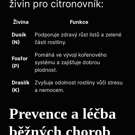
živin pro citronovník:
Živina
Funkce
Dusík
Podporuje zdravý růst listů a zelené
(N)
části rostliny.
Pomáhá ve vývoji kořenového
Fosfor
systému a zajišťuje dobrou
(P)
plodnost.
Draslík
Zvyšuje odolnost rostliny vůči stresu
(K)
a nemocem.
Prevence a léčba
běžných chorob