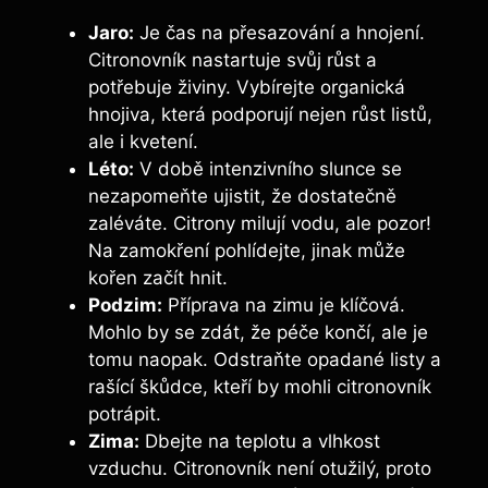
Jaro:
Je čas na přesazování a hnojení.
Citronovník nastartuje svůj růst a
potřebuje živiny. Vybírejte organická
hnojiva, která podporují nejen růst listů,
ale i kvetení.
Léto:
V době intenzivního slunce se
nezapomeňte ujistit, že dostatečně
zaléváte. Citrony milují vodu, ale pozor!
Na zamokření pohlídejte, jinak může
kořen začít hnit.
Podzim:
Příprava na zimu je klíčová.
Mohlo by se zdát, že péče končí, ale je
tomu naopak. Odstraňte opadané listy a
rašící škůdce, kteří by mohli citronovník
potrápit.
Zima:
Dbejte na teplotu a vlhkost
vzduchu. Citronovník není otužilý, proto