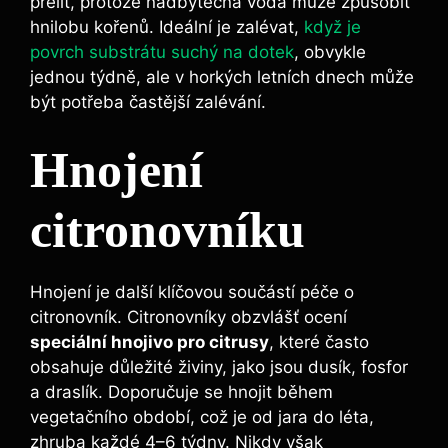
přelít, protože nadbytečná voda může způsobit
hnilobu kořenů. Ideální je zalévat,
když je
povrch substrátu suchý na dotek
, obvykle
jednou týdně, ale v horkých letních dnech může
být potřeba častější zalévání.
Hnojení
citronovníku
Hnojení je další klíčovou součástí péče o
citronovník. Citronovníky obzvlášť ocení
speciální hnojivo pro citrusy
, které často
obsahuje důležité živiny, jako jsou dusík, fosfor
a draslík. Doporučuje se hnojit během
vegetačního období, což je od jara do léta,
zhruba každé 4–6 týdny. Nikdy však