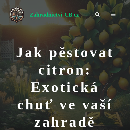
Přeskočit
na
Zahradnictví-CB.cz
Menu
obsah
Jak pěstovat
citron:
Exotická
chuť ve vaší
zahradě