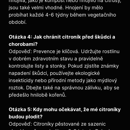
hnojiva, jako je kompost nebo hnojivo na citrusy,
jsou také velmi vhodné. Hnojení by mělo
probíhat každé 4-6 týdny během vegetačního
období.
Otázka 4: Jak chránit citroník před škůdci a
chorobami?
Odpověď: Prevence je klíčová. Udržujte rostlinu
v dobrém zdravotním stavu a pravidelně
kontrolujte listy a stonky. Pokud zjistíte známky
napadení škůdci, používejte ekologické
insekticidy nebo přírodní metody jako mýdlový
roztok. Dbejte také na správnou zálivku, aby se
předešlo hnilobě kořenů.
Otázka 5: Kdy mohu očekávat, že mé citroníky
budou plodit?
Odpověď: Citroníky pěstované ze sazenic