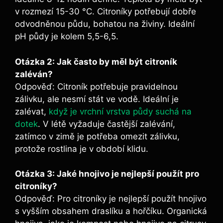
v rozmezí 15-30 °C. Citroníky potřebují dobře
odvodněnou půdu, bohatou na živiny. Ideální
pH půdy je kolem 5,5-6,5.
Otázka 2: Jak často by měl být citroník
zaléván?
Odpověď: Citroník potřebuje pravidelnou
zálivku, ale nesmí stát ve vodě. Ideální je
zalévat,
když je vrchní vrstva půdy suchá na
dotek
. V létě vyžaduje častější zalévání,
zatímco v zimě je potřeba omezit zálivku,
protože rostlina je v období klidu.
Otázka 3: Jaké hnojivo je nejlepší použít pro
citroníky?
Odpověď: Pro citroníky je nejlepší použít hnojivo
s vyšším obsahem draslíku a hořčíku. Organická