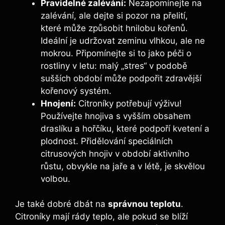
Pravidelné zalévání:
Nezapomínejte na
zalévání, ale dejte si pozor na přelití,
které může způsobit hnilobu kořenů.
Ideální je udržovat zeminu vlhkou, ale ne
mokrou. Připomínejte si to jako péči o
rostliny v letu: malý „stres“ v podobě
sušších období může podpořit zdravější
kořenový systém.
Hnojení:
Citroníky potřebují výživu!
Používejte hnojiva s vyšším obsahem
draslíku a hořčíku, které podpoří kvetení a
plodnost. Přidělování speciálních
citrusových hnojiv v období aktivního
růstu, obvykle na jaře a v létě, je skvělou
volbou.
Je také dobré dbát na
správnou teplotu
.
Citroníky mají rády teplo, ale pokud se blíží