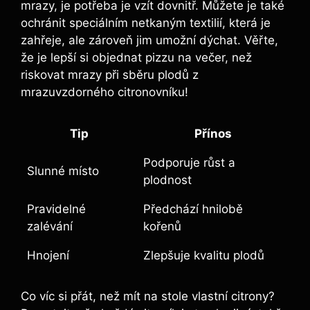
mrazy, je potřeba je vzít dovnitř. Můžete je také
ochránit speciálním netkaným textilií, která je
zahřeje, ale zároveň jim umožní dýchat. Věřte,
že je lepší si objednat pizzu na večer, než
riskovat mrazy při sběru plodů z
mrazuvzdorného citronovníku!
Tip
Přínos
Podporuje růst a
Slunné místo
plodnost
Pravidelné
Předchází hnilobě
zalévání
kořenů
Hnojení
Zlepšuje kvalitu plodů
Co víc si přát, než mít na stole vlastní citrony?