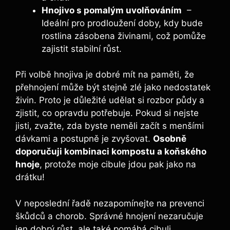
Hnojivo‍ s pomalým uvolňováním
⁢ –
Ideální pro prodloužení doby, kdy​ bude
rostlina zásobena‍ živinami, což pomůže
zajistit stabilní růst.
Při ​volbě hnojiva je dobré mít na ‍paměti, že
přehnojení může být stejně zlé ‌jako nedostatek
živin. Proto je důležité udělat si rozbor půdy a ​
zjistit, co opravdu potřebuje. Pokud si ​nejste
jisti,‍ zvažte, zda byste neměli začít s⁤ menšími
dávkami a postupně je zvyšovat.
Osobně
doporučuji kombinaci kompostu a koňského
hnoje
, protože moje cibule​ jdou pak jako na
drátku!
V neposlední‌ řadě nezapomínejte na‌ prevenci
škůdců a chorob.‌ Správné hnojení‍ nezaručuje
‌jen dobrý růst, ale také pomáhá cibuli