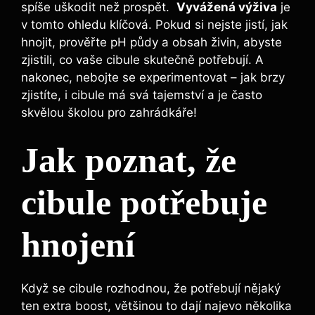
‌spíše uškodit než prospět. ‍
Vyvážená výživa
je
v⁢ tomto ohledu ‌klíčová. Pokud si ⁤nejste jistí, jak
hnojit,‍ prověřte⁣ pH půdy a obsah ‌živin,‌ abyste
zjistili, co ‍vaše ⁢cibule skutečně⁢ potřebují. A
nakonec, nebojte se experimentovat –⁤ jak brzy
zjistíte, i cibule⁢ má svá tajemství⁢ a je často
‌skvělou školou pro zahrádkáře!
Jak⁢ poznat, že ​
cibule potřebuje
hnojení
Když se cibule rozhodnou, že‍ potřebují nějaký
ten extra ⁤boost,⁢ většinou to dají najevo několika