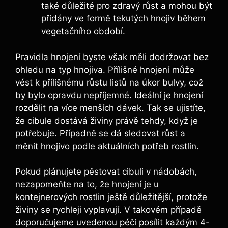
také ⁤důležité pro zdravý​ růst ⁤a ⁣mohou být
přidány ve formě tekutých hnojiv během
vegetačního ​období.
Pravidla ⁤hnojení byste však měli dodržovat ​bez
ohledu na‍ typ hnojiva. ⁤Přílišné ⁣hnojení ‌může⁤
vést k přílišnému⁣ růstu listů ‌na úkor bulvy, ⁤což
by ‌bylo opravdu nepříjemné.‌ Ideální je hnojení
rozdělit na ⁣více menších​ dávek.⁤ Tak se ujistíte,⁣
že cibule dostává živiny právě tehdy, když je
‍potřebuje. Případně se dá sledovat​ růst a
měnit hnojivo podle aktuálních potřeb rostlin.
Pokud ‌plánujete pěstovat cibuli v nádobách,
nezapomeňte ​na to, že hnojení je u
kontejnerových rostlin ještě‍ důležitější, protože
živiny se ⁣rychleji‌ vyplavují. V‍ takovém případě
doporučujeme uvedenou ‍péči posílit každým 4-