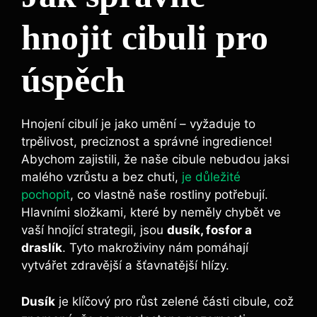
hnojit cibuli pro
úspěch
Hnojení ‌cibulí je ⁤jako ⁤umění – vyžaduje to
trpělivost, preciznost a správné⁢ ingredience!
Abychom‌ zajistili,‍ že naše cibule nebudou jaksi
malého vzrůstu a bez chuti,
je důležité
pochopit
, ⁣co‌ vlastně naše rostliny potřebují.
Hlavními složkami, ⁣které by neměly chybět ve
vaší⁤ hnojící strategii, jsou
dusík, fosfor ⁢a
⁣draslík
. Tyto makroživiny ‌nám pomáhají‌
vytvářet zdravější a‍ šťavnatější hlízy.
Dusík
je klíčový pro růst zelené části cibule, což