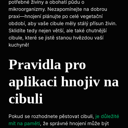
potřebné živiny a obohatí půdu‌ o
mikroorganizmy.‌ Nezapomínejte na ⁣dobrou
praxi—hnojení plánujte po⁢ celé vegetační
období, ‌aby vaše ⁣cibule měly stálý ⁢přísun živin.⁢
Sklidíte tedy nejen větší, ale také chutnější
cibule, které se jistě stanou ⁢hvězdou‍ vaší
⁣kuchyně!
Pravidla pro
aplikaci hnojiv na
cibuli
Pokud se rozhodnete pěstovat‌ cibuli,
je důležité
mít na paměti
, že správné hnojení může být