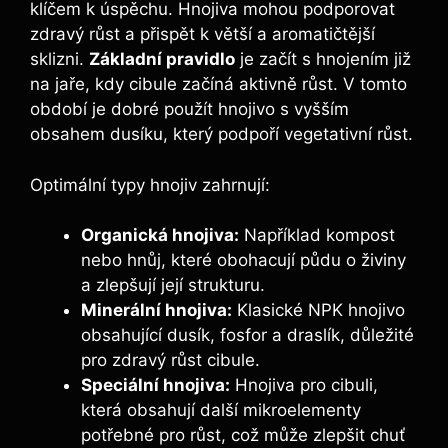
klíčem ⁤k úspěchu. Hnojiva ⁢mohou podporovat
zdravý růst a přispět ‌k větší⁤ a aromatičtější⁣
sklizni.
Základní pravidlo
je začít s hnojením již
⁤na jaře, kdy ​cibule⁢ začíná‌ aktivně růst. V tomto
období ‍je ⁣dobré ⁣použít⁢ hnojivo s vyšším
‍obsahem dusíku, který podpoří vegetativní růst.
Optimální typy hnojiv ⁤zahrnují:
Organická ‍hnojiva:
Například kompost
nebo​ hnůj, ⁣které obohacují půdu o živiny
a ⁢zlepšují ‍její strukturu.
Minerální hnojiva:
Klasické NPK hnojivo
obsahující dusík, fosfor a draslík, důležité
pro zdravý​ růst ⁤cibule.
Speciální‍ hnojiva:
Hnojiva ⁢pro cibuli,‌
která obsahují další mikroelementy
potřebné ⁤pro ⁣růst, což může‍ zlepšit ‍chuť