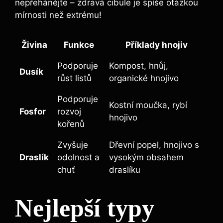
nepřehánějte – zdravá cibule ⁢je spíše otázkou
mírnosti než extrému!
Živina
Funkce
Příklady hnojiv
Podporuje
Kompost, hnůj,
Dusík
růst listů
organické hnojivo
Podporuje
Kostní ‍moučka, rybí⁤
Fosfor
⁤rozvoj
hnojivo
kořenů
Zvyšuje
Dřevní popel, ⁢hnojivo⁢ s
Draslík
odolnost a
⁤vysokým⁣ obsahem
chuť
draslíku
Nejlepší typy‍