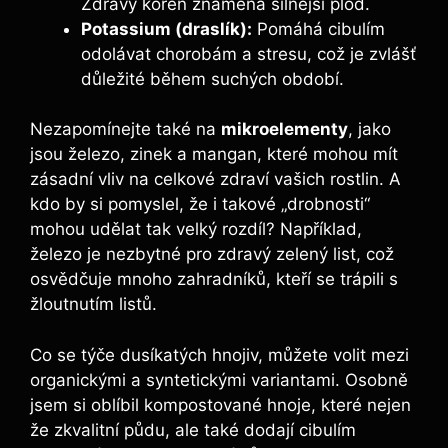
Zdravý kořen znamená ‍silnější plod.
Potassium (draslík):
Pomáhá cibulím
odolávat chorobám a⁣ stresu, což je zvlášť
důležité během​ suchých ​období.
Nezapomínejte také na
mikroelementy
, jako
⁣jsou železo, zinek a mangan, které mohou ‌mít
zásadní vliv na celkové zdraví vašich rostlin. A
kdo⁣ by si pomyslel, že i takové „drobnosti“
mohou udělat ⁣tak ‌velký rozdíl? Například,⁤
železo je nezbytné pro zdravý zelený list, což
osvědčuje mnoho zahradníků, kteří se trápili s‌
žloutnutím listů.
Co‌ se týče dusíkatých hnojiv, můžete volit mezi
⁣organickými⁤ a syntetickými variantami. Osobně
jsem si⁤ oblíbil⁣ kompostované‌ hnoje, které nejen
že⁣ zkvalitní ⁤půdu, ale také dodají cibulím