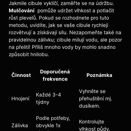
Jakmile cibule vyklíčí, zaměřte⁤ se na‍ údržbu. ​
Mulčování
‌ pomůže udržet vlhkost a potlačit‌
růst plevelů. Pokud se ​rozhodnete pro tuto
metodu, uvidíte, jak se vaše⁢ cibule‌ rychleji
rozvětvují a získávají ​sílu. Nezapomeňte také na
pravidelnou zálivku; cibule milují ​vodu, ale pozor⁤
na přelití! Příliš mnoho vody⁣ by⁢ mohlo snadno
způsobit​ hnilobu.
Doporučená​
Činnost
Poznámka
frekvence
Vyhněte se
Každé 3-4‍
Hnojení
přehuštění mj.
týdny
dusíkem.
Podle‍ potřeby,
Kontrolujte
Zálivka
obvykle 1x
vlhkost půdy.