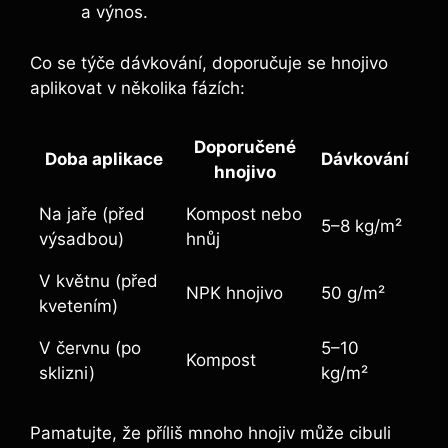
‍a výnos.
Co ‍se⁤ týče dávkování, doporučuje ​se hnojivo
aplikovat v⁢ několika ⁢fázích:
Doporučené
Doba aplikace
Dávkování
hnojivo
Na jaře‌ (před
Kompost nebo
5–8 kg/m²
výsadbou)
hnůj
V květnu ​(před
NPK⁢ hnojivo
50 g/m²
kvetením)
V červnu (po
5–10
Kompost
sklizni)
kg/m²
Pamatujte, že příliš mnoho ⁢hnojiv může cibuli