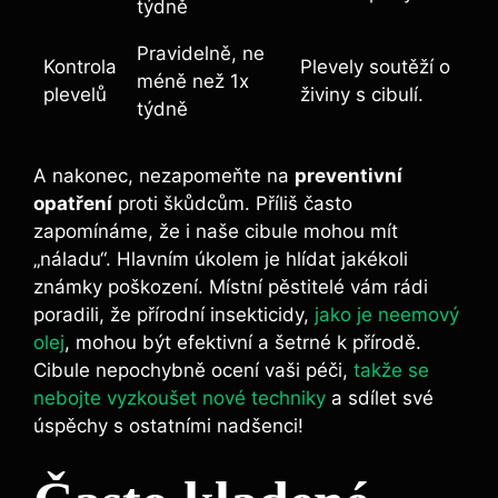
týdně
Pravidelně, ne
Kontrola
Plevely soutěží o
méně než 1x
plevelů
⁢živiny ​s cibulí.
⁢týdně
A nakonec, nezapomeňte na
preventivní
opatření
‌proti škůdcům. Příliš často
zapomínáme, že i naše cibule mohou mít
„náladu“. Hlavním úkolem je hlídat jakékoli
známky poškození. Místní pěstitelé vám rádi
poradili, že ⁢přírodní insekticidy,
jako je neemový
olej
,⁢ mohou​ být efektivní a šetrné k přírodě.
Cibule nepochybně ocení vaši péči, ​
takže se
nebojte vyzkoušet nové techniky
a sdílet své
úspěchy s ostatními nadšenci!