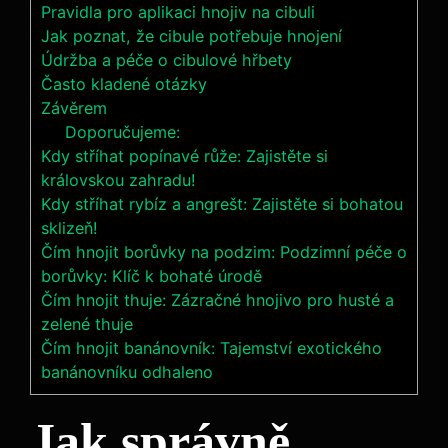
Pravidla pro aplikaci hnojiv na cibuli
Jak⁢ poznat, že ​cibule potřebuje hnojení
Údržba a péče o⁢ cibulové hřbety
Často kladené otázky
Závěrem
Doporučujeme:
Kdy stříhat popínavé růže: Zajistěte si
královskou zahradu!
Kdy stříhat rybíz a angrešt: Zajistěte si bohatou
sklizeň!
Čím hnojit borůvky na podzim: Podzimní péče o
borůvky: Klíč k bohaté úrodě
Čím hnojit thuje: Zázračné hnojivo pro husté a
zelené thuje
Čím hnojit banánovník: Tajemství exotického
banánovníku odhaleno
Jak ​správně