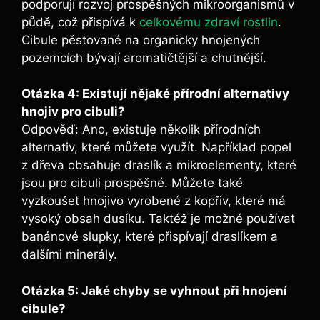
podporují rozvoj prospěšných mikroorganismů⁣ v
půdě, což přispívá k
celkovému zdraví rostlin
.
Cibule pěstované na organicky ‍hnojených
pozemcích bývají ‌aromatičtější a chutnější.
Otázka 4: Existují ⁢nějaké ⁢přírodní ⁢alternativy
‌hnojiv pro ​cibuli?
Odpověď: Ano, existuje několik přírodních
alternativ, které můžete ⁣využít. Například popel
z dřeva ⁢obsahuje ‍draslík⁤ a ⁣mikroelementy, ‌které
jsou pro ⁢cibuli‍ prospěšné. Můžete také
vyzkoušet hnojivo vyrobené z kopřiv, které má
vysoký obsah ⁣dusíku. Taktéž je možné používat⁢
banánové slupky, které přispívají draslíkem a⁢
dalšími ‌minerály.
Otázka 5:‍ Jaké ‍chyby se vyhnout při ​hnojení
cibule?