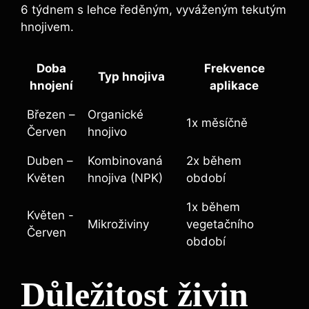
6 týdnem s lehce ředěným, vyváženým tekutým
hnojivem.
Doba
Frekvence
Typ hnojiva
hnojení
aplikace
Březen –
Organické‌
1x ⁢měsíčně
Červen
hnojivo
Duben –
Kombinovaná
2x během
Květen
hnojiva ⁣(NPK)
období
1x během
Květen ⁢-
Mikroživiny
vegetačního
Červen
období
Důležitost živin