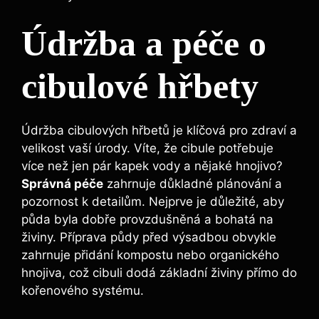
Údržba a péče o⁢
cibulové hřbety
Údržba ⁣cibulových hřbetů je ‍klíčová pro zdraví a
velikost vaší úrody. Víte,‍ že cibule potřebuje
více​ než jen pár kapek vody⁤ a nějaké hnojivo?
Správná péče
zahrnuje důkladné plánování a
pozornost k detailům. Nejprve⁢ je důležité, aby
půda byla dobře ⁢provzdušněná a bohatá na​
živiny. Příprava půdy⁤ před výsadbou obvykle
zahrnuje přidání kompostu nebo organického
⁣hnojiva, což cibuli dodá základní živiny přímo‌ do⁤
kořenového systému.