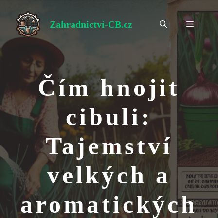
Přeskočit
na
Zahradnictví-CB.cz
Menu
obsah
Čím hnojit
cibuli:
Tajemství
velkých a
aromatických