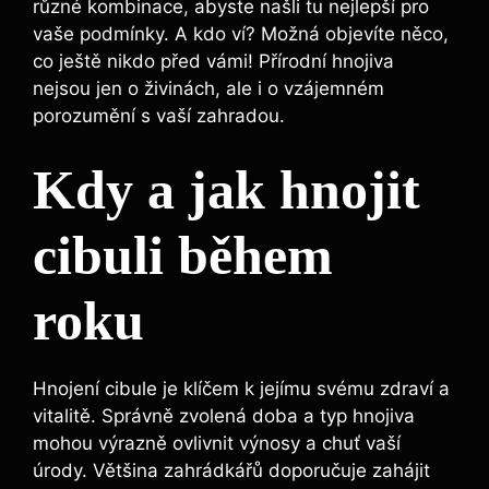
různé kombinace,⁣ abyste našli ​tu nejlepší pro
vaše ​podmínky. A kdo ví? Možná objevíte něco,
co ještě nikdo před ‍vámi! Přírodní hnojiva
nejsou jen o ‌živinách, ale i o vzájemném
porozumění s vaší zahradou.
Kdy a jak ⁢hnojit
cibuli během
roku
Hnojení cibule ⁤je klíčem k jejímu svému⁢ zdraví​ a‌
vitalitě. Správně zvolená doba a typ hnojiva
mohou výrazně⁢ ovlivnit výnosy⁣ a chuť vaší
úrody. Většina zahrádkářů doporučuje zahájit