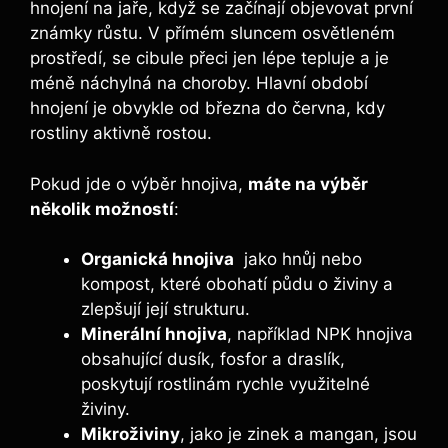
hnojení na jaře, když se začínají objevovat první⁣
známky růstu. V přímém sluncem⁤ osvětleném
prostředí, ‌se cibule přeci ⁢jen lépe‌ tepluje a je
méně náchylná na choroby. Hlavní období
hnojení je obvykle ​od⁤ března do června, ​kdy
rostliny ‌aktivně rostou.
Pokud ‍jde ​o výběr hnojiva,
máte ​na ​výběr
několik možností
:
Organická hnojiva
‍ jako hnůj nebo
kompost, které obohatí půdu o živiny⁣ a
zlepšují⁤ její strukturu.
Minerální‌ hnojiva
, například NPK hnojiva
obsahující dusík, fosfor a​ draslík,
poskytují rostlinám rychle⁢ využitelné
živiny.
Mikroživiny
, jako je zinek a mangan, jsou