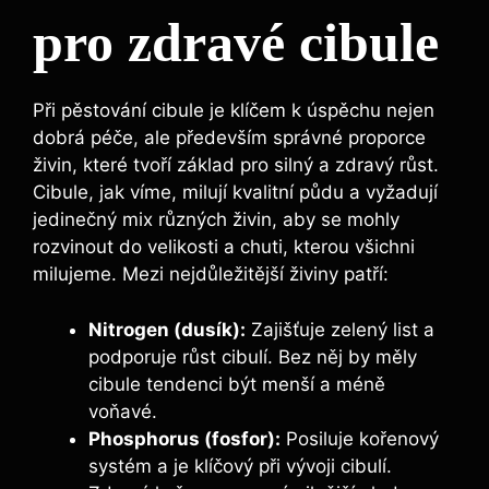
pro zdravé cibule
Při pěstování cibule ​je klíčem k​ úspěchu nejen
dobrá​ péče, ale ​především⁢ správné proporce
živin, které tvoří základ pro silný a zdravý růst.
‌Cibule, ⁢jak víme, milují⁢ kvalitní⁤ půdu a ⁤vyžadují
jedinečný mix různých živin, aby se mohly
rozvinout do velikosti a chuti, kterou všichni⁢
milujeme. Mezi nejdůležitější živiny⁣ patří:
Nitrogen (dusík):
Zajišťuje zelený​ list a
podporuje růst cibulí. Bez něj by měly
cibule tendenci být menší⁤ a méně
voňavé.
Phosphorus (fosfor):
Posiluje kořenový
systém a je klíčový ‍při vývoji⁣ cibulí.⁣