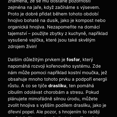
znamená, že se ⁤mu dostane pozornosti
zejména ​na jaře, ‌když začínáme ​s výsevem.‌
Proto‍ je dobré přidat během tohoto⁢ období
hnojivo bohaté na dusík, ⁤jako ​je kompost nebo
organická hnojiva. Nezapomeňte na domácí
⁤tajemství – ​použijte ‍zbytky z kuchyně, například
vysušené vajíčka, ​které jsou také skvělým​
zdrojem⁢ živin!
Dalším důležitým prvkem je
fosfor
, který
napomáhá rozvoji kořenového systému. Zde
nám může ‍pomoci‍ například kostní moučka, jež
obsahuje mnoho tohoto prvku a ⁢podpoří energii⁤
růstu. A co⁢ se týče
draslíku
,​ ten ⁢pomáhá
⁤cibulím odolávat ⁤chorobám a stresu. Pokud
plánujete mimořádně ⁣silnou úrodu, můžete
zvolit‍ hnojiva s vyšším podílem draslíku, jako je‍
dřevní popel.⁤ Ale pozor, s hnojením to raději