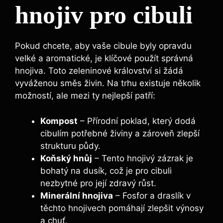
hnojiv pro ⁤cibuli
Pokud chcete, aby ⁣vaše cibule byly opravdu
velké a‌ aromatické, je klíčové použít správná
hnojiva. Toto zeleninové království si žádá
vyváženou směs ​živin. ​Na trhu existuje několik
možností, ale mezi ‍ty nejlepší patří:
Kompost
–⁣ Přírodní‍ poklad, který dodá
cibulím⁤ potřebné živiny ⁢a⁤ zároveň‍ zlepší‌
strukturu‌ půdy.
Koňský hnůj
– Tento‌ hnojivý zázrak je
bohatý na dusík, což je‍ pro cibuli
nezbytné pro její zdravý růst.
Minerální hnojiva
– Fosfor a draslík v
těchto hnojivech pomáhají zlepšit výnosy
a chuť.