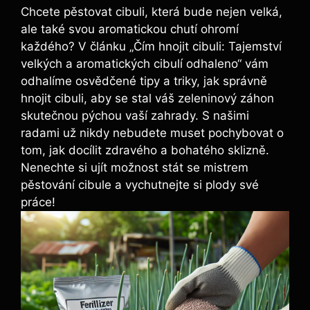
Chcete pěstovat cibuli, která bude nejen velká,
ale také svou ​aromatickou chutí ohromí⁤
každého? V článku⁤ „Čím hnojit ⁣cibuli: Tajemství‍
velkých a aromatických⁢ cibulí odhaleno“⁤ vám
odhalíme osvědčené tipy a triky, jak správně
hnojit cibuli, aby se ‍stal‍ váš ​zeleninový‍ záhon
skutečnou pýchou vaší zahrady. S ​našimi
radami už nikdy ⁢nebudete‍ muset pochybovat ‌o
tom, jak⁣ docílit​ zdravého a bohatého sklizně.
Nenechte ​si ujít možnost‌ stát se mistrem
pěstování cibule a ⁣vychutnejte⁤ si ⁢plody své⁢
práce!