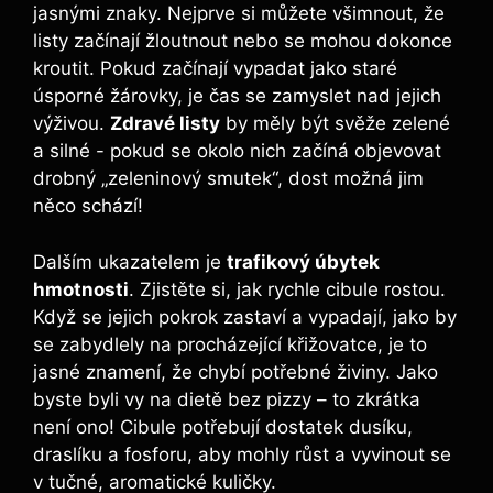
jasnými znaky. Nejprve si můžete ⁤všimnout, že⁢
listy začínají ⁣žloutnout​ nebo se mohou ‍dokonce⁤
kroutit. Pokud začínají vypadat jako ​staré
úsporné žárovky, je čas⁢ se‌ zamyslet nad jejich⁣
výživou.
Zdravé listy
by měly být svěže⁢ zelené
a silné ⁢- pokud se okolo nich začíná ​objevovat
drobný‌ „zeleninový smutek“, ⁢dost​ možná jim‍
něco schází!
Dalším ukazatelem je⁢
trafikový‍ úbytek
hmotnosti
. Zjistěte si, jak rychle cibule rostou.
Když se jejich ‍pokrok‌ zastaví‌ a vypadají, jako by
se zabydlely na procházející‌ křižovatce, je to
jasné znamení, že chybí​ potřebné živiny. Jako
byste byli ‌vy na dietě bez pizzy​ –​ to zkrátka
není ono! Cibule potřebují dostatek dusíku,⁤
draslíku⁤ a fosforu, aby mohly ⁢růst⁢ a vyvinout se
v tučné, aromatické kuličky.