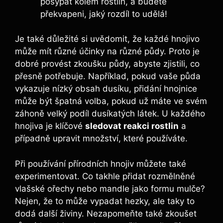
⁤posypat kolem rostlin, ‌a budete
⁢překvapeni, jaký rozdíl to udělá!
Je také důležité si ⁤uvědomit, že každé hnojivo
‌může mít různé ⁤účinky na různé půdy. Proto ‍je
⁢dobré provést zkoušku půdy, abyste zjistili, co
přesně potřebuje. Například, pokud vaše ⁣půda
vykazuje nízký obsah dusíku, přidání hnojnice
může být⁤ špatná volba, ⁤pokud ⁢už⁢ máte ve svém
záhoně velký podíl dusíkatých látek. U ⁤každého⁤
hnojiva je⁤ klíčové
sledovat reakci rostlin
a
⁤případně upravit množství,⁢ které používáte.
Při používání přírodních ⁢hnojiv můžete ⁢také
experimentovat. Co takhle přidat ‍rozmělněné
⁣vlašské ořechy nebo ⁣mandle ‌jako formu mulče?‍
Nejen, že‍ to může vypadat hezky, ale ⁣taky to
dodá další ‌živiny. Nezapomeňte také ‌zkoušet