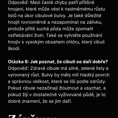
Odpověď: ⁤Mezi časté chyby patří přílišné
hnojení, které ​může ⁢vést ⁤k nadměrnému ​růstu
listů na ​úkor ‌cibulové bulvy. Je také důležité
hnojit rovnoměrně a nezapomínat na⁤ zálivku,
protože příliš suchá půda může‍ zpomalit
vstřebávání živin. Také​ se vyhněte ‌používání‍
hnojiv​ s ⁣vysokým obsahem chlóru, který ⁤cibuli
⁣škodí.
Otázka 6: Jak poznat, že cibuli se daří‌ dobře?
Odpověď: Zdravá cibule má silné, zelené⁣ listy a
vyrovnaný růst.​ Bulvy by ​měly mít hladký povrch
a správnou velikost, která se liší podle odrůdy.
Pokud ‍cibule nezačínají žloutnout a usychat, a
pokud ​žijí v ⁤dostatečně‌ vyživované ‌půdě, je to
⁤dobré znamení, že se jim daří.