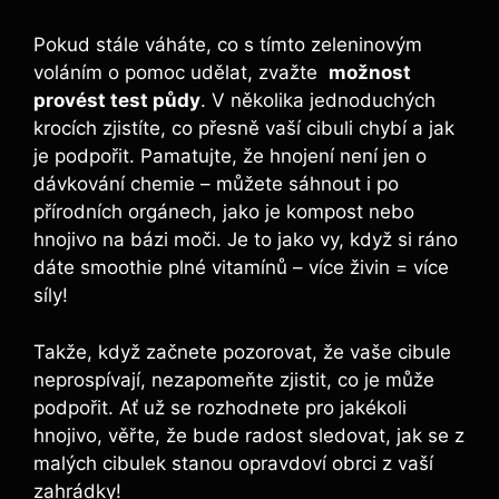
Pokud stále váháte, co s tímto zeleninovým
⁤voláním o‌ pomoc udělat, zvažte ‌
možnost
provést test půdy
. V několika jednoduchých
krocích zjistíte, co přesně⁤ vaší cibuli ‌chybí a‌ jak
je podpořit. Pamatujte, že hnojení není jen ‍o
dávkování chemie – ‌můžete ⁤sáhnout⁤ i po
přírodních orgánech, jako⁢ je kompost⁤ nebo
hnojivo na bázi ⁣moči. Je to jako vy, když si⁤ ráno
⁤dáte⁢ smoothie plné vitamínů – více živin = více ​
síly!‌
Takže, když začnete pozorovat, že vaše cibule
neprospívají, nezapomeňte zjistit, co⁢ je může
podpořit. ⁣Ať už se rozhodnete‍ pro⁢ jakékoli
hnojivo, ‌věřte, že bude ⁣radost sledovat, jak ‍se z⁢
malých ‍cibulek ​stanou ⁣opravdoví obrci z vaší⁢
zahrádky!