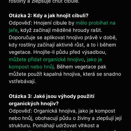
rostliny a zlepšuje chuť cibule.
Otázka 2: Kdy a jak hnojit cibuli?
Odpověď:⁢ Hnojení cibule by
mělo probíhat na
jaře
, když​ začínají​ měděné hroudy rašit.
Doporučuje⁢ se aplikovat hnojivo právě v době,
kdy rostliny začínají aktivně ⁢růst, a to ​i během
vegetace. Hnojíte-li půdu ​před výsadbou,
můžete přidat organické⁤ hnojivo
,
jako je
kompost nebo hnůj
. Během vegetace⁤ pak
můžete použít kapalná hnojiva, která se snadno
​vstřebávají.
Otázka ​3:⁢ Jaké jsou výhody​ použití
organických​ hnojiv?
Odpověď: Organická‍ hnojiva, jako je kompost
nebo hnůj, obohacují půdu o živiny⁣ a zlepšují její
strukturu. Pomáhají udržovat vlhkost a