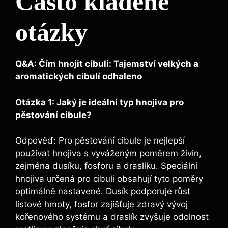
Často kladené
otázky
Q&A: Čím ⁤hnojit​ cibuli: Tajemství velkých ​a⁢
aromatických cibulí odhaleno
Otázka 1: Jaký ​je ideální typ hnojiva pro
⁢pěstování cibule?
Odpověď:⁤ Pro ​pěstování cibule je‍ nejlepší
používat hnojiva s vyváženým poměrem živin,
zejména​ dusíku, fosforu a draslíku.​ Speciální⁣
hnojiva‌ určená pro ⁤cibuli obsahují tyto poměry
optimálně nastavené. Dusík podporuje růst
listové hmoty, fosfor zajišťuje⁤ zdravý vývoj
kořenového systému ⁢a draslík zvyšuje odolnost