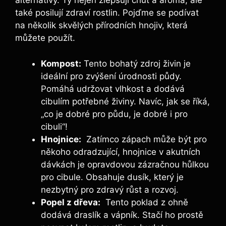
alternativy.⁤ Ty​ nejen zlepšují chuť a aroma, ale
také posilují zdraví rostlin. Pojďme‍ se podívat
⁢na několik skvělých přírodních hnojiv, která
můžete použít.
Kompost:
Tento bohatý zdroj ⁣živin‌ je​
ideální pro zvýšení úrodnosti půdy.⁢
Pomáhá udržovat​ vlhkost a dodává
cibulím potřebné živiny. Navíc, jak se říká,
„co je dobré pro půdu,⁣ je dobré ⁣i pro
cibuli“!
Hnojnice:
⁤ Zatímco zápach ‌může ⁢být pro
někoho odradzující, hnojnice v akutních
dávkách je opravdovou zázračnou hůlkou
pro cibule. Obsahuje dusík, který je
nezbytný⁣ pro zdravý ‌růst a​ rozvoj.
Popel ‍z dřeva:
⁣ Tento ⁣poklad ⁤z ⁣ohně​
dodává draslík a vápník. Stačí⁤ ho prostě