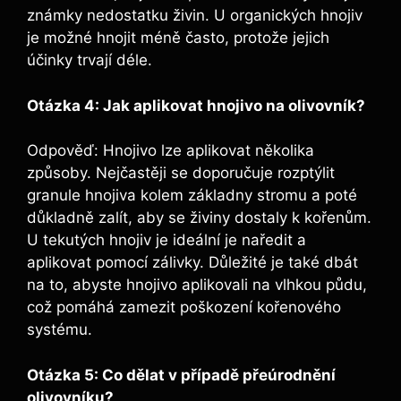
známky ⁤nedostatku živin. U organických hnojiv
je ⁣možné hnojit méně často, protože jejich
účinky trvají‌ déle.
Otázka 4:‍ Jak aplikovat hnojivo na olivovník?
Odpověď: Hnojivo lze ⁢aplikovat několika
způsoby.⁢ Nejčastěji se doporučuje ​rozptýlit
granule hnojiva kolem základny stromu a poté
důkladně zalít, ‍aby ​se⁢ živiny dostaly k kořenům.
U tekutých hnojiv je ideální je‌ naředit ⁣a
aplikovat pomocí zálivky. ​Důležité je ⁢také dbát
na to, abyste hnojivo aplikovali na vlhkou půdu,​
což pomáhá zamezit poškození kořenového
systému.
Otázka 5: Co⁤ dělat ‌v případě přeúrodnění
olivovníku?