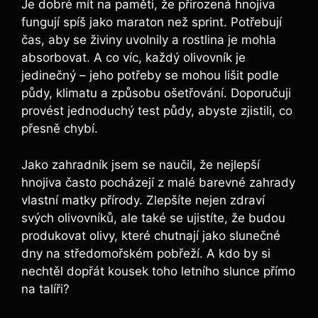
Je dobré mít na paměti, že přirozená hnojiva
fungují spíš jako maraton⁣ než‌ sprint. Potřebují
čas, aby⁣ se živiny⁣ uvolnily a rostlina je mohla⁢
absorbovat. A co⁢ víc, každý olivovník je
jedinečný – ‌jeho potřeby ‌se‌ mohou lišit podle
půdy,‍ klimatu⁤ a způsobu ošetřování. Doporučuji
provést jednoduchý test‍ půdy, abyste zjistili, co
přesně chybí.
Jako zahradník jsem se ‍naučil, že​ nejlepší ​
hnojiva často pocházejí z ‌malé⁢ barevné zahrady
vlastní matky přírody.⁢ Zlepšíte nejen zdraví
svých​ olivovníků, ale také se ujistíte, že budou
produkovat olivy, které ‌chutnají jako slunečné
dny na středomořském pobřeží. A ‍kdo⁣ by si
nechtěl dopřát kousek toho letního slunce přímo
na talíři?