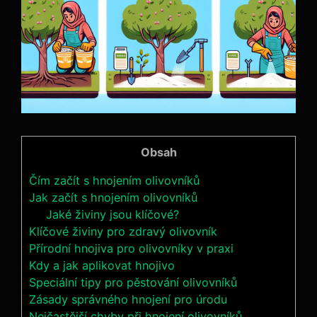
Obsah
Čím ​začít s hnojením olivovníků
Jak začít s ⁢hnojením⁢ olivovníků
Jaké živiny jsou ‌klíčové?
Klíčové ⁢živiny pro zdravý olivovník
Přírodní hnojiva pro olivovníky v praxi
Kdy‍ a jak aplikovat hnojivo
Speciální tipy pro pěstování olivovníků
Zásady ​správného hnojení pro úrodu
Nejčastější chyby při hnojení olivovníků