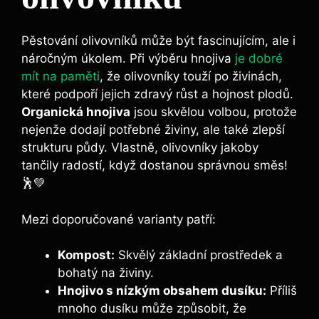
Pěstování⁤ olivovníků může být fascinujícím, ale ⁢i
náročným úkolem. Při výběru hnojiva
je dobré
mít na paměti
,⁢ že⁣ olivovníky⁣ touží po živinách,
které podpoří ‍jejich zdravý růst a hojnost plodů.
Organická hnojiva
‍jsou skvělou⁤ volbou, protože
nejenže dodají potřebné živiny, ale také zlepší
strukturu půdy. ​Vlastně, olivovníky jakoby
‌tančily radostí, když dostanou správnou směs!
🕺💚
Mezi ‍doporučované varianty patří:
Kompost:
Skvělý základní prostředek a
bohatý⁢ na živiny.
Hnojivo s nízkým ⁢obsahem dusíku:
Příliš
mnoho dusíku může způsobit, že