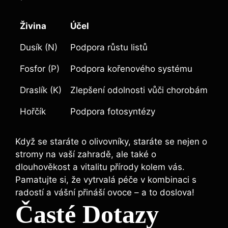
Živina
Účel
Dusík (N)
Podpora růstu ‍listů
Fosfor (P)
Podpora kořenového systému
Draslík (K)
Zlepšení odolnosti‌ vůči‌ chorobám
Hořčík
Podpora​ fotosyntézy
Když se staráte o olivovníky, staráte se nejen o
stromy na ⁤vaší zahradě,⁤ ale také o
dlouhověkost‌ a ⁢vitalitu přírody kolem vás.‌
Pamatujte si, že vytrvalá péče v ⁢kombinaci s
radostí a vášní přináší ovoce – a‍ to doslova!
Časté Dotazy