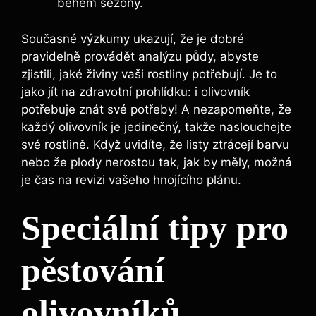
během sezóny.
Současné výzkumy ukazují,⁣ že je dobré
pravidelně provádět ‌analýzu půdy, abyste
zjistili, jaké živiny vaši rostliny potřebují.‌ Je to
jako jít‍ na zdravotní prohlídku: i olivovník
⁢potřebuje znát své potřeby! A nezapomeňte, že‌
každý‌ olivovník je jedinečný, takže​ naslouchejte
své rostlině. Když uvidíte, ‌že listy​ ztrácejí barvu
nebo že plody nerostou tak, jak by měly, možná
je čas na revizi vašeho hnojícího plánu.
Speciální tipy pro
pěstování
olivovníků