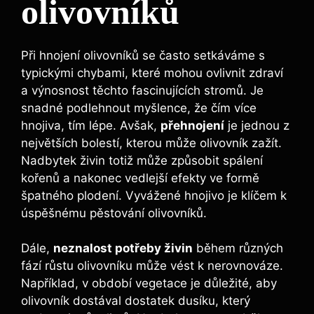
olivovníků
Při hnojení​ olivovníků se často setkáváme s
typickými chybami, které ​mohou ovlivnit zdraví
a‌ výnosnost těchto fascinujících stromů.⁢ Je
snadné‌ podlehnout myšlence, že čím více
‍hnojiva, ⁢tím lépe. Avšak,
přehnojení
je jednou z
největších bolestí, kterou může olivovník zažít.
‍Nadbytek živin totiž⁣ může způsobit spálení
kořenů ⁢a ‍nakonec‌ vedlejší efekty ve formě
‌špatného plodení. Vyvážené hnojivo je klíčem ​k​
úspěšnému pěstování olivovníků.
Dále,
neznalost potřeby živin
během ⁢různých
fází růstu olivovníku může⁣ vést k nerovnováze.
Například, v období vegetace je důležité, aby
olivovník ‍dostával dostatek dusíku, který