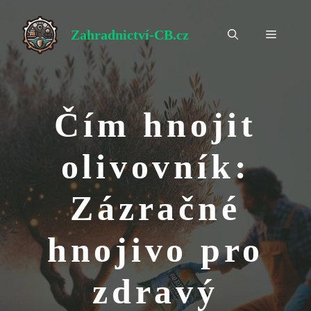
Přeskočit
na
Zahradnictví-CB.cz
Menu
obsah
Čím hnojit
olivovník:
Zázračné
hnojivo pro
zdravý