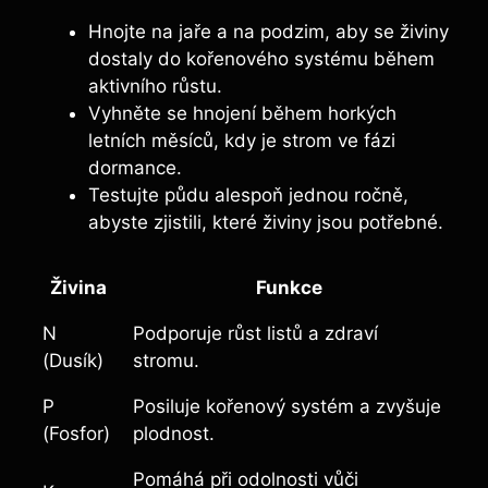
Hnojte na jaře a na podzim, aby se‌ živiny
‍dostaly do kořenového systému během
aktivního růstu.
Vyhněte⁢ se hnojení⁣ během horkých
letních měsíců, kdy je strom ve fázi‌
dormance.
Testujte⁣ půdu alespoň jednou⁤ ročně,⁤
abyste zjistili, které živiny jsou potřebné.
Živina
Funkce
N
Podporuje​ růst listů a zdraví
(Dusík)
stromu.
P⁢
Posiluje kořenový⁣ systém a zvyšuje⁣
(Fosfor)
plodnost.
Pomáhá ‍při odolnosti vůči