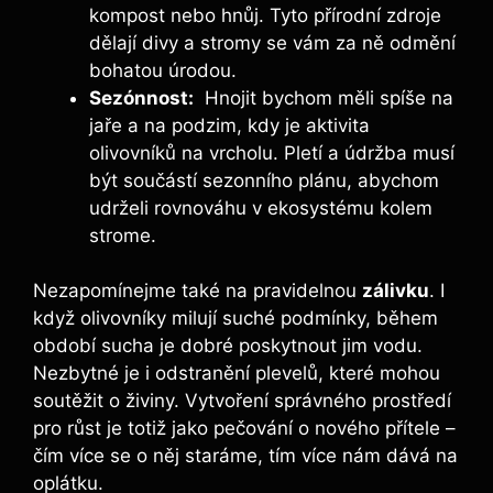
kompost nebo hnůj. Tyto přírodní zdroje
dělají ⁢divy a stromy ‍se vám⁣ za ‌ně odmění
bohatou úrodou.
Sezónnost:
​ Hnojit ‍bychom⁤ měli spíše na
jaře a na podzim, kdy⁣ je‌ aktivita
olivovníků ​na vrcholu. Pletí a​ údržba musí
být součástí sezonního plánu, ⁤abychom
udrželi rovnováhu v ekosystému‍ kolem
strome.
Nezapomínejme také na pravidelnou
zálivku
. ⁤I
když olivovníky milují suché podmínky,​ během
období⁤ sucha je dobré ⁤poskytnout ⁤jim vodu.‍
Nezbytné je i odstranění plevelů, které‌ mohou
soutěžit o živiny. Vytvoření správného prostředí
pro růst‍ je totiž⁤ jako⁤ pečování o nového přítele​ –
⁣čím více se o ⁢něj staráme, tím více ‍nám dává na
oplátku.