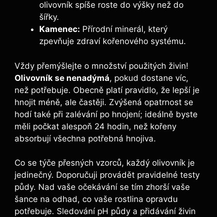
olivovník spíše roste do ⁣výšky ​než⁤ do
šířky.
Kamenec:
Přírodní minerál, který
zpevňuje‍ zdraví kořenového systému.
Vždy přemýšlejte ⁣o množství použitých živin!
Olivovník se nenadýmá
, pokud‌ dostane víc,
než potřebuje. Obecně platí​ pravidlo, že lepší je
hnojit méně, ale ​častěji. Zvýšená opatrnost se⁣
hodí také při zalévání‍ po hnojení; ideálně byste
měli ​počkat alespoň 24 hodin, než kořeny
absorbují všechna potřebná hnojiva.
Co ‌se ​týče přesných vzorců, každý olivovník je
jedinečný.⁤ Doporučuji​ provádět pravidelné testy
půdy. Nad vaše očekávání se tím zhorší vaše
šance na⁢ odhad, co vaše rostlina opravdu
potřebuje. Sledování pH půdy a přidávání živin