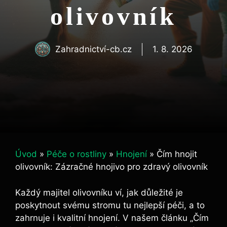
olivovník
Zahradnictví-cb.cz
1. 8. 2026
Úvod
»
Péče o rostliny
»
Hnojení
»
Čím hnojit
olivovník: Zázračné hnojivo pro zdravý olivovník
Každý‌ majitel olivovníku ví, ⁢jak⁤ důležité je
poskytnout⁤ svému stromu tu ‍nejlepší⁣ péči, a to
zahrnuje i kvalitní hnojení. V našem⁤ článku „Čím