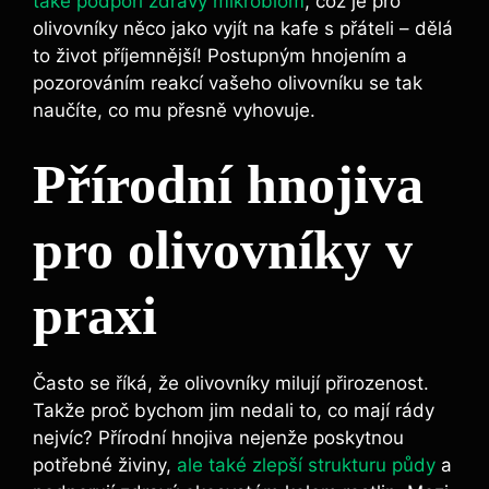
také podpoří zdravý mikrobiom
, což ⁤je ‌pro
olivovníky něco ​jako vyjít na kafe ‌s přáteli – dělá
to život příjemnější!⁣ Postupným hnojením ⁢a
pozorováním reakcí vašeho ⁤olivovníku se tak ​
naučíte, co mu přesně​ vyhovuje.
Přírodní hnojiva
pro olivovníky v
praxi
⁣Často⁤ se říká,⁣ že olivovníky⁣ milují ⁢přirozenost.
Takže‍ proč ⁢bychom jim nedali⁣ to, co mají rády
nejvíc? Přírodní hnojiva nejenže poskytnou
potřebné‌ živiny,
ale také zlepší strukturu půdy
⁢ a