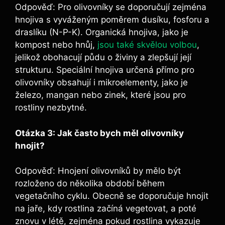
Odpověď: Pro olivovníky se doporučují⁣ zejména
hnojiva s ⁤vyváženým poměrem ​dusíku, fosforu a
draslíku (N-P-K). Organická hnojiva, jako ‌je
kompost nebo hnůj,‌
jsou také skvělou volbou
,​
jelikož obohacují půdu o ​živiny a zlepšují její
strukturu. Speciální hnojiva určená přímo pro
olivovníky ‍obsahují i mikroelementy,⁣ jako je‌
železo, mangan nebo zinek, které jsou pro
rostliny nezbytné.
Otázka 3: Jak často bych měl olivovníky
hnojit?
Odpověď: Hnojení olivovníků by mělo být
rozloženo do několika období během
vegetačního cyklu. Obecně⁢ se ⁢doporučuje hnojit
na ⁣jaře, kdy rostlina začíná vegetovat, a poté
znovu v létě, ‌zejména pokud rostlina vykazuje