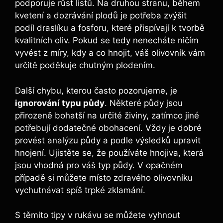
podporuje růst listů. Na druhou ⁢stranu, během​
kvetení a dozrávání plodů je potřeba zvýšit
podíl‍ draslíku a‍ fosforu, které přispívají k ⁤tvorbě
kvalitních oliv. Pokud ⁢se tedy nenecháte ničím
vyvést z míry, kdy ​a co hnojit,​ váš olivovník vám
určitě poděkuje chutným plodením.
Další chybu, kterou často pozorujeme, je
ignorování typu ‍půdy
.‌ Některé půdy jsou
přirozeně⁤ bohatší na určité živiny,⁣ zatímco jiné
potřebují ​dodatečné obohacení. Vždy je dobré
provést analýzu ⁣půdy a podle výsledků upravit⁢
hnojení. Ujistěte se, že používáte hnojiva, která
jsou vhodná pro váš typ půdy.‍ V opačném
případě si můžete místo​ zdravého olivovníku‍
vychutnávat ‌spíš trpké zklamání.
S‍ těmito ​tipy v rukávu se můžete vyhnout⁤