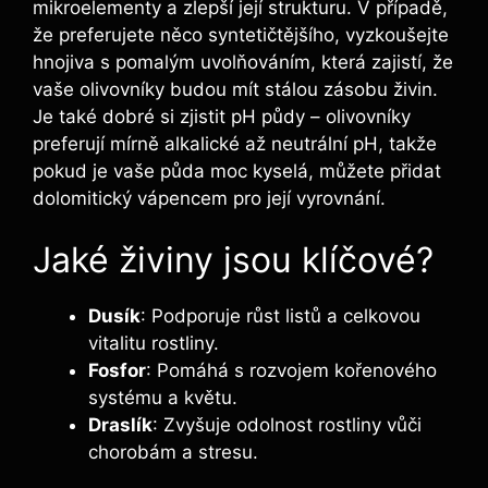
‌mikroelementy a zlepší její ⁣strukturu. V případě,
že preferujete⁤ něco syntetičtějšího, ⁣vyzkoušejte
⁢hnojiva s pomalým​ uvolňováním, která⁢ zajistí, že
vaše olivovníky budou mít stálou zásobu živin. ​
Je také dobré si zjistit pH ‌půdy – olivovníky
preferují mírně alkalické až neutrální pH, takže
‍pokud je vaše půda moc kyselá, můžete přidat
dolomitický ‌vápencem‍ pro její vyrovnání.
Jaké živiny jsou ‌klíčové?
Dusík
: Podporuje růst listů ⁢a celkovou
vitalitu ⁢rostliny.
Fosfor
: Pomáhá s​ rozvojem kořenového
systému ‍a květu.
Draslík
: Zvyšuje odolnost rostliny vůči‍
chorobám a stresu.