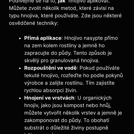
Podívejme se na to,
jak
⁤ hnojivo aplikovat.
Můžete zvolit několik metod, které závisí na ​
typu hnojiva,⁤ které ​používáte. Zde jsou‌ některé
osvědčené techniky:
Přímá aplikace
: Hnojivo nasypte přímo
na zem‌ kolem⁣ rostliny a jemně ho
zapracujte do půdy. Tento způsob je
skvělý pro granulovaná hnojiva.
Rozpouštění ve vodě
: Pokud ‌používáte
tekuté‌ hnojivo, rozřeďte​ ho ⁢podle pokynů
výrobce a⁢ zalijte rostlinu. Tím⁤ zajistíte
‌rychlou absorpci živin.
Hnojení ve vrstvách
: U organických
hnojiv, jako jsou kompost nebo hnůj,
můžete vytvořit několik vrstev ⁤a jemně je
zakomponovat do půdy. To ‌obohatí
substrát o ​důležité živiny ‍postupně