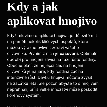
Kdy‍ a jak
aplikovat hnojivo
Když mluvíme o aplikaci hnojiva, je důležité mít
na paměti‌ několik klíčových aspektů,​ které
⁤můžou výrazně ovlivnit zdraví vašeho
olivovníku. Prvním z nich je⁣
časování
. Optimální
období pro hnojení závisí‌ na fázi‍ růstu rostliny. ​
Obecně platí, že nejlepší čas​ na hnojení⁤
olivovníků je na ‍jaře, kdy rostlina‌ začíná
intenzivně ‍růst. ⁣Dávku hnojiva můžete zvýšit i
⁣na začátku léta, ale pozor, abyste to⁢ s hnojivem
nepřehnali; příliš velké množství ⁤může poškodit
kořenový systém.