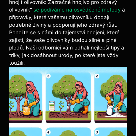
hnojit olivovník: Zázračné hnojivo pro zdravý⁣
olivovník“
se podíváme na osvědčené metody
a
přípravky, které vašemu olivovníku dodají
‌potřebné živiny a podporují​ jeho zdravý růst.
Ponořte se s námi do tajemství‍ hnojení, které
zajistí, že vaše olivovníky budou silné a plné
⁢plodů. Naši odborníci vám odhalí nejlepší‌ tipy a
triky, jak dosáhnout úrody, po které jste vždy
⁢toužili.