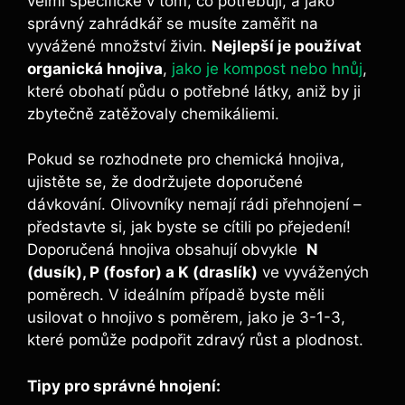
velmi specifické v tom, co potřebují, ⁤a jako⁤
správný zahrádkář se musíte⁣ zaměřit na
vyvážené množství živin.
Nejlepší je používat
organická hnojiva
,
jako je ​kompost nebo hnůj
,
které ⁣obohatí ‌půdu o potřebné ⁤látky, aniž by⁢ ji
zbytečně zatěžovaly chemikáliemi.
Pokud se rozhodnete ⁣pro chemická hnojiva,
ujistěte se, že dodržujete doporučené
dávkování. Olivovníky nemají rádi přehnojení –
představte si, jak byste se cítili po‌ přejedení!
Doporučená hnojiva obsahují ⁤obvykle ⁢
N‍
(dusík), P (fosfor) a​ K (draslík)
ve vyvážených
poměrech. V ideálním případě byste měli
usilovat o ⁣hnojivo s ‌poměrem, jako je 3-1-3,
které pomůže podpořit zdravý růst a plodnost.
Tipy‌ pro správné hnojení: