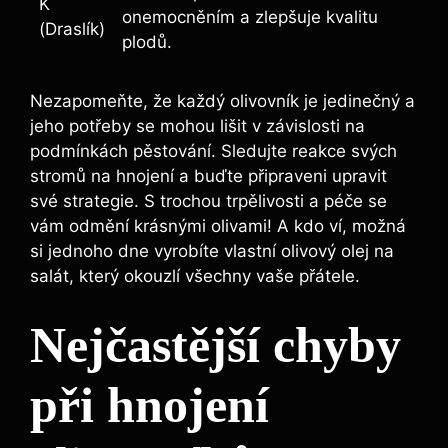
K
onemocněním a zlepšuje kvalitu
(Draslík)
⁢plodů.
Nezapomeňte, že každý olivovník je ⁤jedinečný a
jeho potřeby se mohou lišit v závislosti na
podmínkách pěstování. Sledujte reakce svých
stromů na ‍hnojení a buďte připraveni⁣ upravit‍
své strategie.⁤ S trochou trpělivosti a péče se
vám odmění krásnými olivami! A kdo ví, možná
si jednoho dne vyrobíte vlastní olivový olej na
salát, který okouzlí všechny vaše přátele.
Nejčastější chyby
při hnojení