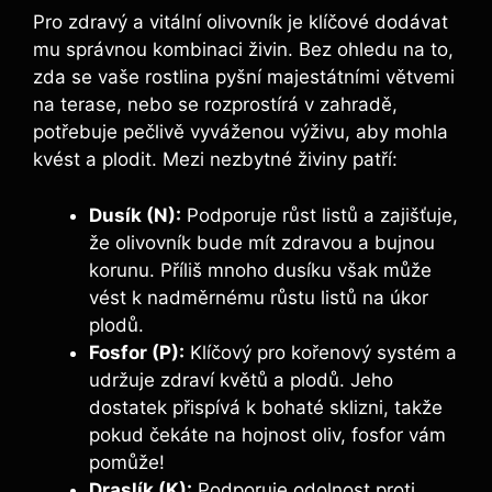
Pro zdravý a vitální olivovník je klíčové dodávat
‍mu správnou kombinaci živin. Bez⁣ ohledu na to,
zda se vaše rostlina pyšní majestátními větvemi
na⁤ terase, ​nebo se rozprostírá v zahradě,
potřebuje ​pečlivě ⁢vyváženou výživu, aby mohla
kvést a plodit. Mezi⁤ nezbytné živiny patří:
Dusík ⁣(N):
Podporuje růst ⁣listů a ⁤zajišťuje,
že ⁣olivovník bude mít ⁤zdravou a bujnou
korunu. Příliš mnoho dusíku však může
vést k nadměrnému růstu⁤ listů na ⁤úkor
plodů.
Fosfor (P):
Klíčový pro kořenový systém a
udržuje zdraví ⁣květů a ​plodů.​ Jeho
dostatek ⁣přispívá‍ k bohaté⁢ sklizni, takže
pokud čekáte ⁣na hojnost oliv, fosfor vám⁣
pomůže!
Draslík⁣ (K):
Podporuje odolnost proti