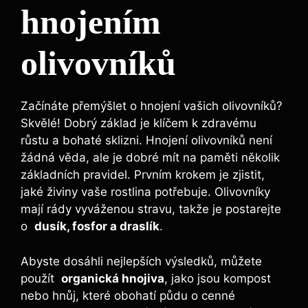
⁢hnojením⁢
olivovníků
Začínáte přemýšlet o‌ hnojení ⁤vašich olivovníků?
Skvělé! Dobrý základ je klíčem k zdravému
‍růstu a bohaté ‍sklizni. Hnojení olivovníků není
žádná věda, ⁤ale je‌ dobré mít ‌na paměti několik‍
základních pravidel.⁢ Prvním krokem je zjistit, ​
jaké živiny⁢ vaše rostlina ‍potřebuje. Olivovníky
mají rády vyváženou stravu, takže je postarejte
o ⁤
dusík, fosfor a draslík
.
Abyste dosáhli‍ nejlepších výsledků, můžete​
použít ⁣
organická hnojiva
, jako jsou kompost⁢
nebo hnůj, které obohatí půdu o cenné