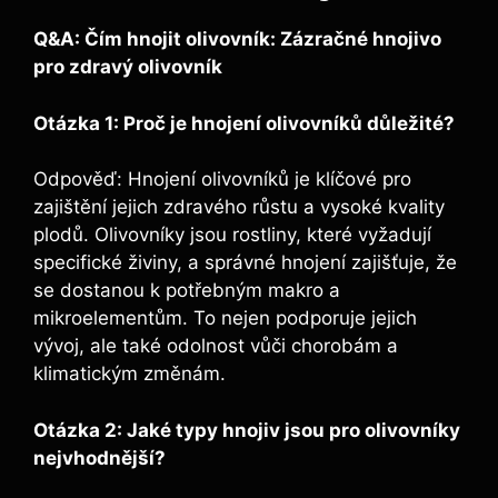
Q&A: Čím hnojit olivovník: Zázračné hnojivo
pro zdravý olivovník
Otázka 1: Proč je ⁤hnojení olivovníků důležité?
Odpověď: Hnojení olivovníků je klíčové pro
zajištění ⁢jejich⁤ zdravého růstu a vysoké kvality
plodů. Olivovníky jsou rostliny, které vyžadují
specifické živiny, a‍ správné hnojení zajišťuje, že⁤
se⁢ dostanou k potřebným makro a
mikroelementům. To nejen podporuje jejich
vývoj, ale⁤ také‍ odolnost vůči chorobám a
klimatickým změnám.
Otázka 2: Jaké typy hnojiv jsou pro ⁣olivovníky‍
nejvhodnější?