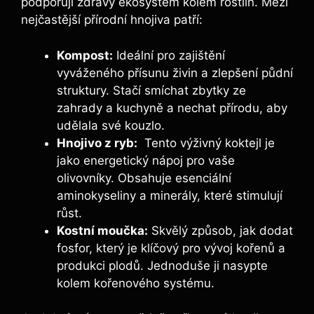
podporují zdravý ekosystém kolem rostlin. Mezi
nejčastější přírodní‌ hnojiva patří:
Kompost:
Ideální ​pro zajištění
vyváženého přísunu ⁤živin a zlepšení půdní
struktury. Stačí smíchat ‌zbytky ​ze
zahrady a⁤ kuchyně⁢ a nechat přírodu, aby
udělala své kouzlo.
Hnojivo z ryb:
‌ Tento‌ výživný koktejl je
jako energetický ‍nápoj pro vaše
olivovníky. Obsahuje esenciální
aminokyseliny a minerály, které stimulují
růst.
Kostní moučka:
Skvělý způsob, jak dodat
fosfor, který je klíčový pro vývoj kořenů a
produkci plodů.⁣ Jednoduše ji nasypte
kolem kořenového systému.