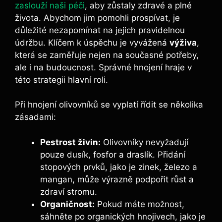
zaslouží naši péči
, aby zůstaly zdravé a⁤ plné
života. Abychom jim pomohli prospívat, je
důležité ‍nezapomínat ⁢na jejich pravidelnou
údržbu. Klíčem​ k úspěchu‌ je vyvážená
výživa
,
která se zaměřuje nejen na současné potřeby,
ale‍ i na budoucnost. Správné hnojení hraje ⁣v
této strategii hlavní roli.
Při hnojení olivovníků se vyplatí řídit‍ se několika
zásadami:
Pestrost živin:
Olivovníky nevyžadují
pouze dusík, fosfor⁤ a draslík. Přidání
stopových prvků, jako je zinek, železo a
mangan, může výrazně ​podpořit růst a
zdraví stromu.
Organičnost:
Pokud⁤ máte ‌možnost,
sáhněte po organických⁢ hnojivech, jako ​je