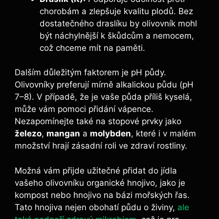
chorobám a zlepšuje ⁤kvalitu plodů. Bez⁣
dostatečného draslíku by olivovník​ mohl
být náchylnější k škůdcům a nemocem,
což chceme⁣ mít ​na paměti.
Dalším ⁤důležitým faktorem je pH ⁢půdy.⁣
Olivovníky‍ preferují mírně alkalickou půdu ‍(pH
⁣7–8). V případě, ​že je vaše půda příliš ​kyselá,
může vám pomoci⁣ přidání vápence.
Nezapomínejte ‍také​ na stopové prvky⁤ jako
železo
,⁢
mangan
a
molybden
, ⁤které i v malém
množství hrají zásadní roli ve zdraví rostliny.
Možná ⁤vám přijde ⁤užitečné přidat do jídla‌
vašeho olivovníku organické hnojivo, jako⁣ je
kompost ⁢nebo hnojivo na bázi mořských⁣ řas.
Tato ⁤hnojiva nejen obohatí půdu o ‌živiny,
ale