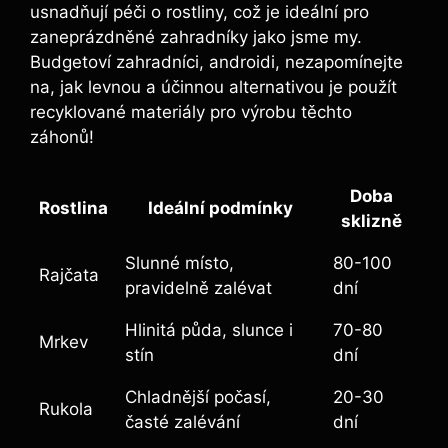
usnadňují péči o rostliny, což je ideální pro
zaneprázdněné zahradníky jako jsme my.
Budgetoví zahradníci, androidi, nezapomínejte
na, jak levnou a účinnou alternativou je použít
recyklované materiály pro výrobu těchto
záhonů!
Doba
Rostlina
Ideální podmínky
sklizně
Slunné místo,
80-100
Rajčata
pravidelně zalévat
dní
Hlinitá půda, slunce i
70-80
Mrkev
stín
dní
Chladnější počasí,
20-30
Rukola
časté zalévání
dní