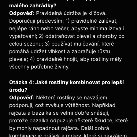
malého zahrádky?
Odpověď:
Pravidelná údržba je klíčová.
Doporučuji především: 1) pravidelně zalévat,
nejlépe ráno nebo večer, abyste minimalizovali
vypařování; 2) odstraňovat plevel a choroby po
celou sezonu; 3) používat mulčování, které
pomáhá udržet vlhkost a zabraňuje růstu
plevele; 4) pravidelně hnojit, aby rostliny měly
všechny potřebné živiny.
Otázka 4: Jaké rostliny kombinovat pro lepší
úrodu?
Odpověď:
Některé rostliny se navzájem
podporují, což zvyšuje výtěžnost. Například
rajčata a bazalka se velmi dobře snášejí,
protože bazalka odpuzuje některé škůdce, které
by mohly napadnout rajčata. Další dobrá
kombinace je hrášek a mrkev, které si navzájem