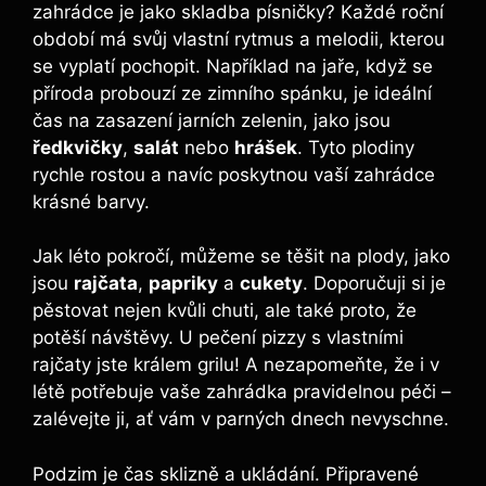
zahrádce je jako skladba písničky? Každé roční
období má svůj vlastní rytmus a melodii, kterou
se vyplatí pochopit. Například na jaře, když se
příroda probouzí ze zimního spánku, je ideální
čas na zasazení jarních zelenin, jako jsou
ředkvičky
,
salát
nebo
hrášek
. Tyto plodiny
rychle rostou a navíc poskytnou vaší zahrádce
krásné barvy.
Jak léto pokročí, můžeme se těšit na plody, jako
jsou
rajčata
,
papriky
a
cukety
. Doporučuji si je
pěstovat nejen kvůli chuti, ale také proto, že
potěší návštěvy. U pečení pizzy s vlastními
rajčaty jste králem grilu! A nezapomeňte, že i v
létě potřebuje vaše zahrádka pravidelnou péči –
zalévejte ji, ať vám v parných dnech nevyschne.
Podzim je čas sklizně a ukládání. Připravené