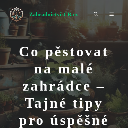
Přeskočit
na
Zahradnictví-CB.cz
Menu
obsah
Co pěstovat
na malé
zahrádce –
Tajné tipy
pro úspěšné