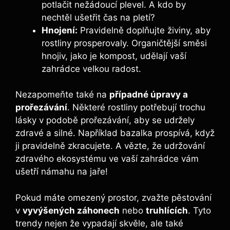
potlačit nežádoucí plevel. A kdo by
nechtěl ušetřit čas na pletí?
Hnojení:
Pravidelně doplňujte živiny, aby
rostliny prosperovaly. Organičtější směsi
hnojiv, jako je kompost, udělají vaší
zahrádce velkou radost.
Nezapomeňte také na
případné úpravy a
prořezávání
. Některé rostliny potřebují trochu
lásky v podobě prořezávání, aby se udržely
zdravé a silné. Například bazalka prospívá, když
ji pravidelně zkracujete. A vězte, že udržování
zdravého ekosystému ve vaší zahrádce vám
ušetří námahu na jaře!
Pokud máte omezený prostor, zvažte pěstování
v
vyvýšených záhonech
nebo
truhlících
. Tyto
trendy nejen že vypadají skvěle, ale také