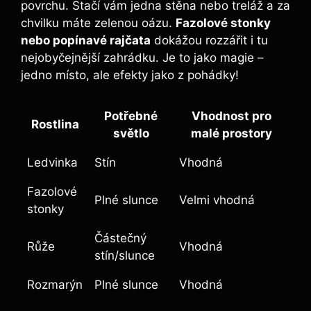
povrchu. Stačí vám jedna stěna nebo treláž a za
chvilku máte zelenou oázu.
Fazolové stonky
nebo popínavé rajčata
dokážou rozzářit i tu
nejobyčejnější zahrádku. Je to jako magie –
jedno místo, ale efekty jako z pohádky!
Potřebné
Vhodnost pro
Rostlina
světlo
malé prostory
Ledvinka
Stín
Vhodná
Fazolové
Plné slunce
Velmi vhodná
stonky
Částečný
Růže
Vhodná
stín/slunce
Rozmarýn
Plné slunce
Vhodná