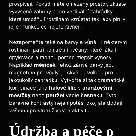
prospívají. Pokud máte omezený prostor, zkuste
vyvýšené záhony nebo vertikální zahrádky,
které umožňují rostlinám vzrůstat tak, aby plnily
jejich funkce co nejefektivněji.
Nezapomeňte také na barvy a vůně! K některým
rostlinám patří konkrétní květiny, které lákají
opylovače a mohou pomoci zlepšit výnosy.
Například
měsíček
, jehož zářivé barvy jsou
magnetem pro včely, je skvělou volbou pro
jakoukoliv zahrádku. Vytvořte si tak dramatické
kombinace jako
fialové lilie
s
oranžovými
měsíčky
nebo
petržel
vedle
česneku
. Tyto
barevné kontrasty nejen potěší oko, ale dodají
vašemu prostoru živost a aktivitu.
Údržba a péče o