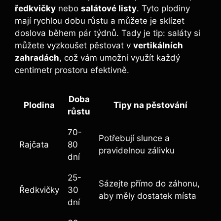
ředkvičky
nebo
salátové listy
. Tyto plodiny
mají rychlou dobu růstu a můžete je sklízet
doslova během pár týdnů. Tady je tip: saláty si
můžete vyzkoušet pěstovat v
vertikálních
zahradách
, což vám umožní využít každý
centimetr prostoru efektivně.
Doba
Plodina
Tipy na pěstování
růstu
70-
Potřebují slunce a
Rajčata
80
pravidelnou zálivku
dní
25-
Sázejte přímo do záhonu,
Ředkvičky
30
aby měly dostatek místa
dní