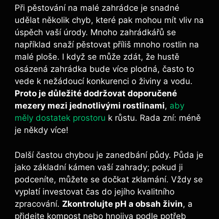
Při pěstování na malé zahrádce je snadné
udělat několik chyb, které pak mohou mít vliv na
úspěch vaší úrody. Mnoho zahrádkářů se
například snaží pěstovat příliš mnoho rostlin na
malé ploše. I když se může zdát, že hustě
osázená zahrádka bude více plodná, často to
vede k nežádoucí konkurenci o živiny a vodu.
Proto je důležité dodržovat doporučené
mezery mezi jednotlivými rostlinami
,
aby
měly dostatek prostoru
k růstu. Rada zní: méně
je někdy více!
Další častou chybou je zanedbání půdy. Půda je
jako základní kámen vaší zahrady; pokud ji
podceníte, můžete se dočkat zklamání. Vždy se
vyplatí investovat čas do jejího kvalitního
zpracování.
Zkontrolujte pH a obsah živin
, a
přidejte kompost nebo hnojiva podle potřeb