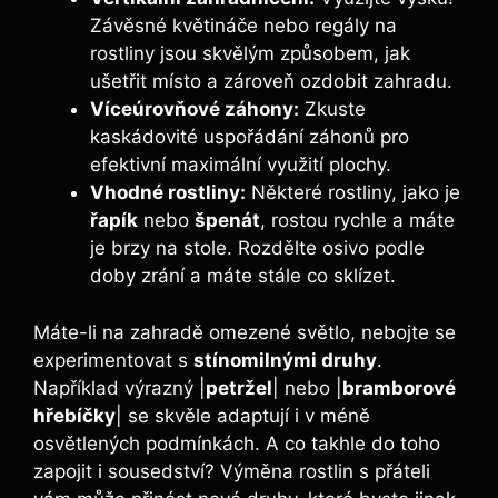
Závěsné květináče nebo regály na
rostliny jsou skvělým způsobem, jak
ušetřit místo a zároveň ozdobit zahradu.
Víceúrovňové záhony:
Zkuste
kaskádovité uspořádání záhonů pro
efektivní maximální využití plochy.
Vhodné rostliny:
Některé rostliny, jako je
řapík
nebo
špenát
, rostou rychle a máte
je brzy na stole. Rozdělte osivo podle
doby zrání a máte stále co sklízet.
Máte-li na zahradě omezené světlo, nebojte se
experimentovat s
stínomilnými druhy
.
Například výrazný |
petržel
| nebo |
bramborové
hřebíčky
| se skvěle adaptují i v méně
osvětlených podmínkách. A co takhle do toho
zapojit i sousedství? Výměna rostlin s přáteli