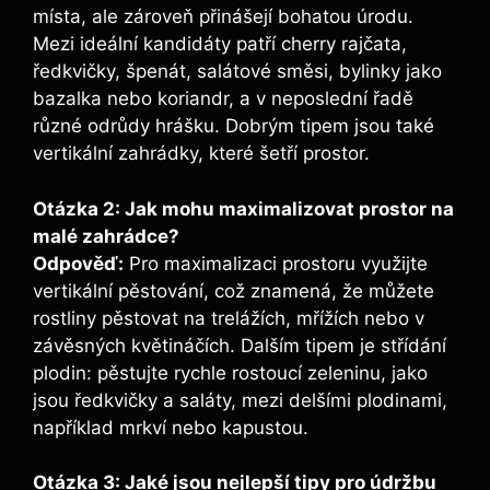
místa, ale zároveň přinášejí bohatou úrodu.
Mezi ideální kandidáty patří cherry rajčata,
ředkvičky, špenát, salátové směsi, bylinky jako
bazalka nebo koriandr, a v neposlední řadě
různé odrůdy hrášku. Dobrým tipem jsou také
vertikální zahrádky, které šetří prostor.
Otázka 2: Jak mohu maximalizovat prostor na
malé zahrádce?
Odpověď:
Pro maximalizaci prostoru využijte
vertikální pěstování, což znamená, že můžete
rostliny pěstovat na trelážích, mřížích nebo v
závěsných květináčích. Dalším tipem je střídání
plodin: pěstujte rychle rostoucí zeleninu, jako
jsou ředkvičky a saláty, mezi delšími plodinami,
například mrkví nebo kapustou.
Otázka 3: Jaké jsou nejlepší tipy pro údržbu