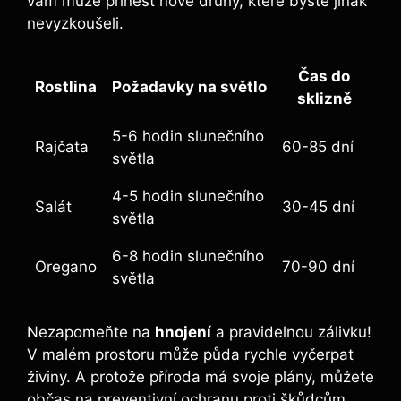
vám může přinést nové druhy, které byste jinak
nevyzkoušeli.
Čas do
Rostlina
Požadavky na světlo
sklizně
5-6 hodin slunečního
Rajčata
60-85 dní
světla
4-5 hodin slunečního
Salát
30-45 dní
světla
6-8 hodin slunečního
Oregano
70-90 dní
světla
Nezapomeňte na
hnojení
a pravidelnou zálivku!
V malém prostoru může půda rychle vyčerpat
živiny. A protože příroda má svoje plány, můžete
občas na preventivní ochranu proti škůdcům