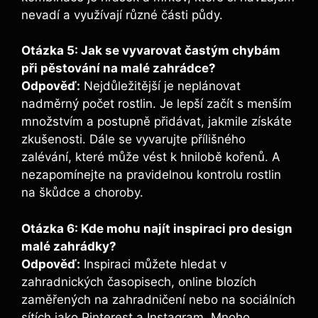
nevadí a využívají různé části půdy.
Otázka 5: Jak se vyvarovat častým chybám
při pěstování na malé zahrádce?
Odpověď:
Nejdůležitější je neplánovat
nadměrný počet rostlin. Je lepší začít s menším
množstvím a postupně přidávat, jakmile získáte
zkušenosti. Dále se vyvarujte přílišného
zalévání, které může vést k hnilobě kořenů. A
nezapomínejte na pravidelnou kontrolu rostlin
na škůdce a choroby.
Otázka 6: Kde mohu najít inspiraci pro design
malé zahrádky?
Odpověď:
Inspiraci můžete hledat v
zahradnických časopisech, online blozích
zaměřených na zahradničení nebo na sociálních
sítích jako Pinterest a Instagram. Mnoho