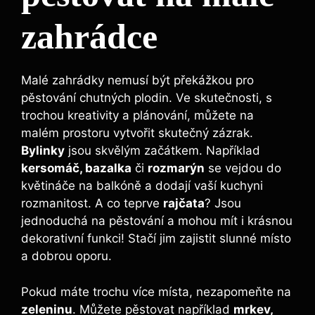
zahrádce
Malé zahrádky nemusí být překážkou pro
pěstování chutných plodin. Ve skutečnosti, s
trochou kreativity a plánování, můžete na
malém prostoru vytvořit skutečný zázrak.
Bylinky
jsou skvělým začátkem. Například
kersomáč, bazalka
či
rozmarýn
se vejdou do
květináče na balkóně a dodají vaší kuchyni
rozmanitost. A co teprve
rajčata
? Jsou
jednoduchá na pěstování a mohou mít i krásnou
dekorativní funkci! Stačí jim zajistit slunné místo
a dobrou oporu.
Pokud máte trochu více místa, nezapomeňte na
zeleninu
. Můžete pěstovat například
mrkev,