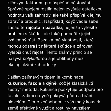
klíčovým faktorem pro úspěšné pěstování.
Správné spojení rostlin nejen zvyšuje estetickou
hodnotu vaší zahrady, ale také přispívá k jejímu
zdraví a produkci. Například, když vedle sebe
zasadíte
rajčata
a
bazalku
, nejenže vyřešíte
problém s škůdci, ale také podpoříte jejich
vzájemný růst. Bazalka má vlastnosti, které
mohou odstrašit některé škůdce a zároveň
vylepší chuť rajčat. Tento známý princip se
nazývá
polykulturou
a je oblíbený mezi
ekologickými zahradníky.
Dalším zajímavým tipem je kombinace
kukurice
,
fazole
a
dýně
, což je klasická „tři
sestry“ metoda. Kukurice poskytuje podporu pro
fazole, zatímco dýně pokrývá půdu a brání
plevelům. Tímto způsobem je váš malý kousek
země efektivně využit a rostliny navzájem