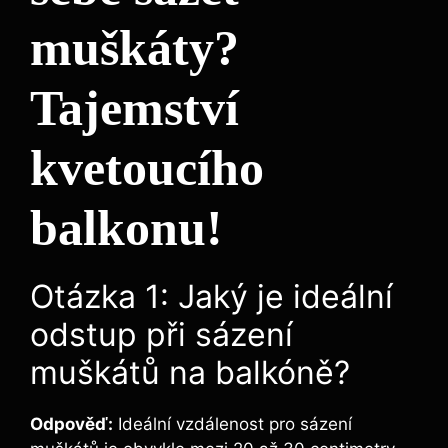
muškáty?
Tajemství
kvetoucího
balkonu!
Otázka 1: Jaký je ideální
odstup při sázení
muškátů na balkóně?
Odpověď:
Ideální vzdálenost pro sázení