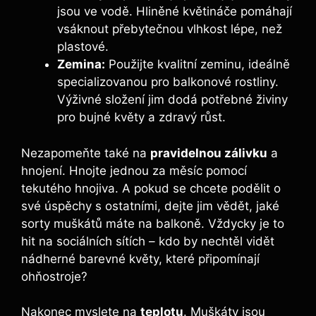
jsou ve vodě. Hliněné květináče pomáhají
vsáknout přebytečnou vlhkost lépe, než
plastové.
Zemina:
Použijte kvalitní zeminu, ideálně
specializovanou pro balkonové rostliny.
Výživné složení jim dodá potřebné živiny
pro bujné květy a zdravý růst.
Nezapomeňte také na
pravidelnou zálivku
a
hnojení. Hnojte jednou za měsíc pomocí
tekutého hnojiva. A pokud se chcete podělit o
své úspěchy s ostatními, dejte jim vědět, jaké
sorty muškátů máte na balkoně. Vždycky je to
hit na sociálních sítích – kdo by nechtěl vidět
nádherné barevné květy, které připomínají
ohňostroje?
Nakonec myslete na
teplotu
. Muškáty jsou