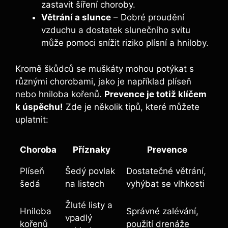
zastavit šíření choroby.
Větrání a slunce
– Dobré proudění
vzduchu a dostatek slunečního svitu
může pomoci snížit riziko plísní a hniloby.
Kromě škůdců se muškáty mohou potýkat s
různými chorobami, jako je například plíseň
nebo hniloba kořenů.
Prevence je totiž klíčem
k úspěchu!
Zde je několik tipů, které můžete
uplatnit:
Choroba
Příznaky
Prevence
Plíseň
Šedý povlak
Dostatečné větrání,
šedá
na listech
vyhýbat se vlhkosti
Žluté listy a
Hniloba
Správné zalévání,
vpadlý
kořenů
použití drenáže