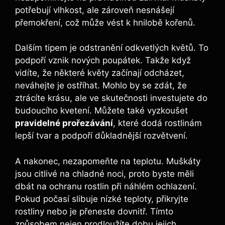
potřebují vlhkost, ale zároveň nesnášejí
přemokření, což může vést k hnilobě kořenů.
Dalším tipem je odstranění odkvetlých květů. To
podpoří vznik nových poupátek. Takže když
vidíte, že některé květy začínají odcházet,
neváhejte je ostříhat. Mohlo by se zdát, že
ztrácíte krásu, ale ve skutečnosti investujete do
budoucího kvetení. Můžete také vyzkoušet
pravidelné prořezávání
, které dodá rostlinám
lepší tvar a podpoří důkladnější rozvětvení.
A nakonec, nezapomeňte na teplotu. Muškáty
jsou citlivé na chladné noci, proto byste měli
dbát na ochranu rostlin při náhlém ochlazení.
Pokud počasí slibuje nízké teploty, přikryjte
rostliny nebo je přeneste dovnitř. Tímto
způsobem nejen prodloužíte dobu jejich