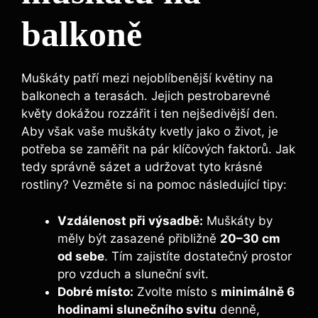
balkoně
Muškáty patří mezi nejoblíbenější květiny na
balkonech a terasách. Jejich pestrobarevné
květy dokážou rozzářit i ten nejšedivější den.
Aby však vaše muškáty kvetly jako o život, je
potřeba se zaměřit na pár klíčových faktorů. Jak
tedy správně sázet a udržovat tyto krásné
rostliny? Vezměte si na pomoc následující tipy:
Vzdálenost při výsadbě:
Muškáty by
měly být zasazené přibližně
20–30 cm
od sebe
. Tím zajistíte dostatečný prostor
pro vzduch a sluneční svit.
Dobré místo:
Zvolte místo s
minimálně 6
hodinami slunečního svitu
denně,