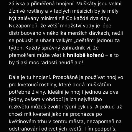
zálivka a přiměřená hnojení. Muškáty jsou velmi
žíznivé rostliny a v teplých měsících by je měly
být zalévány minimálně Co každé dva dny.
Nezapomeň, že větší množství vody je lépe
distribuováno v několika menších dávkách, nežli
se pokusit je uhasit velkým „deštěm“ jednou za
týden. Každý správný zahradník ví, že
přemokření může vést k
hnilobě kořenů
– a to
by ti asi moc radosti neudělalo!
Dále je tu hnojení. Prospěšné je používat hnojivo
pro kvetoucí rostliny, které dodá muškátům
potřebné živiny. Ideální je hnojit jednou za dva
týdny, ovšem v období jejich největšího
rozkvětu můžeš zvolit i týdní cyklus. A pokud už
chceš mít kvetení jako na procházce po
květinovém trhu v centru města, nezapomeň na
odstraňování odkvetlých květů. Tím podpoříš,