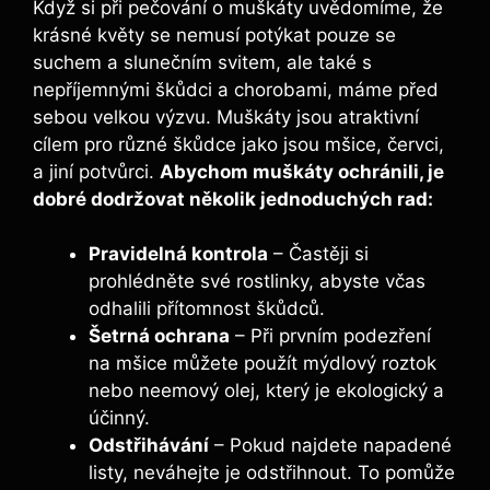
Když si při pečování o muškáty uvědomíme, že
krásné květy se nemusí potýkat pouze se
suchem a slunečním svitem, ale také s
nepříjemnými škůdci a chorobami, máme před
sebou velkou výzvu. Muškáty jsou atraktivní
cílem pro různé škůdce jako jsou mšice, červci,
a jiní potvůrci.
Abychom muškáty ochránili, je
dobré dodržovat několik jednoduchých rad:
Pravidelná kontrola
– Častěji si
prohlédněte své rostlinky, abyste včas
odhalili přítomnost škůdců.
Šetrná ochrana
– Při prvním podezření
na mšice můžete použít mýdlový roztok
nebo neemový olej, který je ekologický a
účinný.
Odstřihávání
– Pokud najdete napadené
listy, neváhejte je odstřihnout. To pomůže