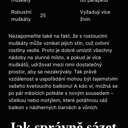
Robustní
Vyžadují více
25
muškáty
živin
Nezapomeňte také na fakt, že s rostoucími
muškáty může vznikat jejich stín, což ovlivní
rostliny vedle. Proto je dobré umístit všechny
nádoby na slunné místo, a pokud je více
muškátů, udržovat mezi nimi dostatečný
prostor, aby se nezakrývaly. Tak právě
vzdálenost a uspořádání mohou být tajemstvím
vašeho kvetoucího balkonu! A kdo ví, možná se
po pár měsících potkáte s novým sousedem –
včelkou nebo motýlem, které potáhnou váš
balkon v nádherných barvách a vůních.
Jak správně sázet