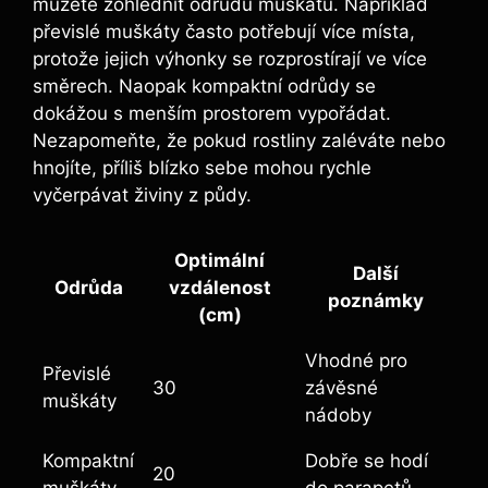
můžete zohlednit odrůdu muškátů. Například
převislé muškáty často potřebují více místa,
protože jejich výhonky se rozprostírají ve více
směrech. Naopak kompaktní odrůdy se
dokážou s menším prostorem vypořádat.
Nezapomeňte, že pokud rostliny zaléváte nebo
hnojíte, příliš blízko sebe mohou rychle
vyčerpávat živiny z půdy.
Optimální
Další
Odrůda
vzdálenost
poznámky
(cm)
Vhodné pro
Převislé
30
závěsné
muškáty
nádoby
Kompaktní
Dobře se hodí
20
muškáty
do parapetů