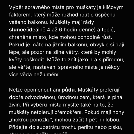
Výběr správného místa pro muškáty je klíčovým
faktorem, který může rozhodnout o úspěchu
vašeho balkonu. Muškáty mají rády
slunce
(ideálně 4 až 6 hodin denně) a teplé,
chráněné místo, kde mohou pohodlně růst.
Pokud je máte na jižním balkonu, obvykle si dají
lépe, ale pozor na silné větry, které by mohly
květy poškodit. Může to znít jako hra s přírodou,
ale věřte, nastavení správného místa je někdy
více věda než umění.
Nelze opomenout ani
půdu
. Muškáty preferují
dobře odvodněnou, úrodnou zem, která je plná
živin. Při výběru místa myslte také na to, že
muškáty netolerují přemokření. Pokud mají nohy
„mokrou ponožku“, mohou začít trpět hnilobou.
Přidejte do substrátu trochu perlitu nebo písku,