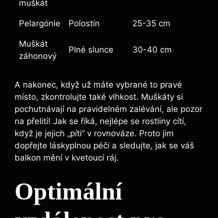
muškát
Pelargónie
Polostín
25-35 cm
Muškát
Plné slunce
30-40 cm
záhonový
A nakonec, když už máte vybrané to pravé
místo, zkontrolujte také vlhkost. Muškáty si
pochutnávají na pravidelném zalévání, ale pozor
na přelití! Jak se říká, nejlépe se rostliny cítí,
když je jejich „píti“ v rovnováze. Proto jim
dopřejte láskyplnou péči a sledujte, jak se váš
balkon mění v kvetoucí ráj.
Optimální