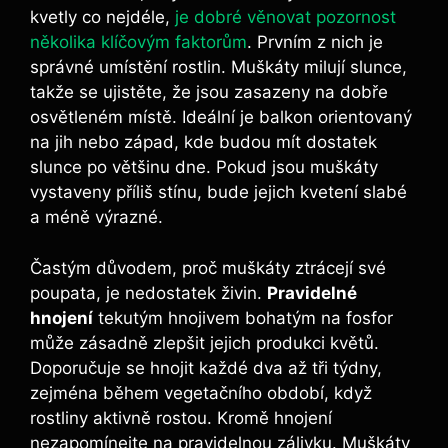
kvetly co nejdéle,
je dobré věnovat pozornost
několika klíčovým faktorům
. Prvním z nich je
správné umístění rostlin. Muškáty milují slunce,
takže se ujistěte, že jsou zasazeny na dobře
osvětleném místě. Ideální je balkon orientovaný
na jih nebo západ, kde budou mít dostatek
slunce po většinu dne. Pokud jsou muškáty
vystaveny příliš stínu, bude jejich kvetení slabé
a méně výrazné.
Častým důvodem, proč muškáty ztrácejí své
poupata, je nedostatek živin.
Pravidelné
hnojení
tekutým hnojivem bohatým na fosfor
může zásadně zlepšit jejich produkci květů.
Doporučuje se hnojit každé dva až tři týdny,
zejména během vegetačního období, když
rostliny aktivně rostou. Kromě hnojení
nezapomínejte na pravidelnou zálivku. Muškáty