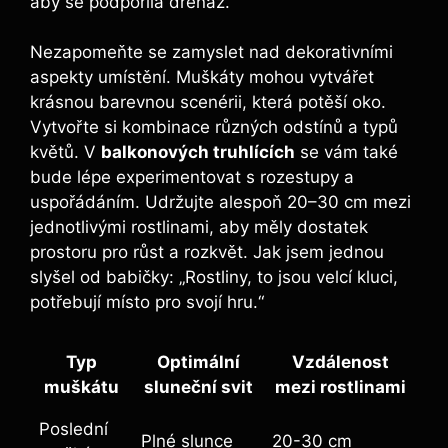
aby se podpořila drenáž.
Nezapomeňte se zamyslet nad dekorativními
aspekty umístění. Muškáty mohou vytvářet
krásnou barevnou scenérii, která potěší oko.
Vytvořte si kombinace různých odstínů a typů
květů. V
balkonových truhlících
se vám také
bude lépe experimentovat s rozestupy a
uspořádáním. Udržujte alespoň 20–30 cm mezi
jednotlivými rostlinami, aby měly dostatek
prostoru pro růst a rozkvět. Jak jsem jednou
slyšel od babičky: „Rostliny, to jsou velcí kluci,
potřebují místo pro svojí hru.“
Typ
Optimální
Vzdálenost
muškátu
sluneční svit
mezi rostlinami
Poslední
Plné slunce
20-30 cm