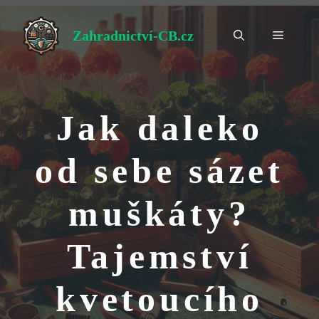
Přeskočit
na
Zahradnictví-CB.cz
Menu
obsah
Jak daleko
od sebe sázet
muškáty?
Tajemství
kvetoucího