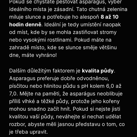
Pokud se chystáte pěstovat asparagus, výběr
ideálního místa je zásadní. Tato chutná zelenina
miluje slunce a potřebuje ho alespoň
8 až 10
hodin denně
. Ideální je tedy umístění naopak
od míst, kde by se mohla zastiňovat stromy
nebo vysokými rostlinami. Pokud máte na
zahradě místo, kde se slunce směje většinu
dne, máte vyhráno!
Dalším důležitým faktorem je
kvalita půdy
.
Asparagus preferuje dobře odvodněnou,
písčitou nebo hlinitou půdu s pH kolem 6,0 až
7,0. Mějte na paměti, že asparágus neoblibuje
příliš vlhké a těžké půdy, protože jeho kořeny
mohou snadno začít hnít. Pokud si nejste jisti
kvalitou vaší půdy, neváhejte si nechat udělat
rozbor, abyste měli jasnou představu o tom, co
je třeba upravit.