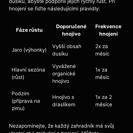
dusíku, abyste podpořili jejich rychlý růst. Při
hnojení se řiďte následujícími pravidly:
Doporučené
Frekvence
Fáze růstu
hnojivo
hnojení
Vyšší obsah
2x za
Jaro (výhonky)
dusíku
měsíc
Vyvážené
Hlavní sezóna
1x za
organické
(růst)
měsíc
hnojivo
Podzim
Hnojivo s
1x za 2
(příprava na
draslíkem
měsíce
zimu)
Nezapomínejte, že každý zahradník má svůj