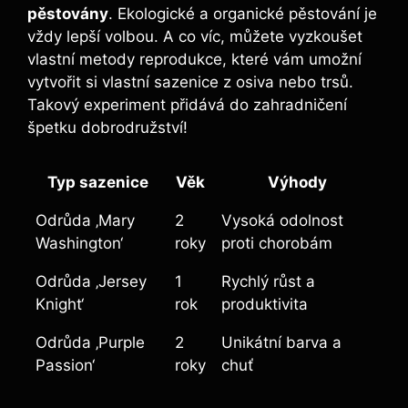
pěstovány
. Ekologické a organické pěstování je
vždy lepší volbou. A co víc, můžete vyzkoušet
vlastní metody reprodukce, které vám umožní
vytvořit si vlastní sazenice z osiva nebo trsů.
Takový experiment přidává do zahradničení
špetku dobrodružství!
Typ sazenice
Věk
Výhody
Odrůda ‚Mary
2
Vysoká odolnost
Washington‘
roky
proti chorobám
Odrůda ‚Jersey
1
Rychlý růst a
Knight‘
rok
produktivita
Odrůda ‚Purple
2
Unikátní barva a
Passion‘
roky
chuť