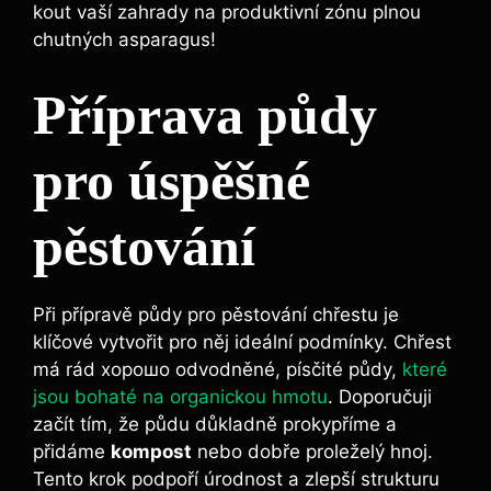
kout vaší zahrady na produktivní zónu plnou
chutných asparagus!
Příprava půdy
pro úspěšné
pěstování
Při přípravě půdy pro pěstování chřestu je
klíčové vytvořit pro něj ideální podmínky. Chřest
má rád хорошо odvodněné, písčité půdy,
které
jsou bohaté na organickou hmotu
. Doporučuji
začít tím, že půdu důkladně prokypříme a
přidáme
kompost
nebo dobře proleželý hnoj.
Tento krok podpoří úrodnost a zlepší strukturu