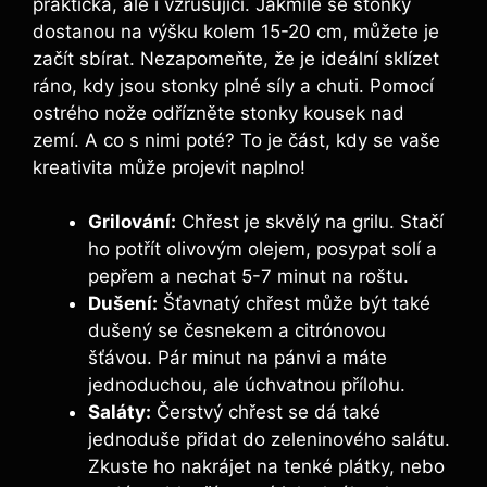
praktická, ale i vzrušující. Jakmile se stonky
dostanou na výšku kolem 15-20 cm, můžete je
začít sbírat. Nezapomeňte, že je ideální sklízet
ráno, kdy jsou stonky plné síly a chuti. Pomocí
ostrého nože odřízněte stonky kousek nad
zemí. A co s nimi poté? To je část, kdy se vaše
kreativita může projevit naplno!
Grilování:
Chřest je skvělý na grilu. Stačí
ho potřít olivovým olejem, posypat solí a
pepřem a nechat 5-7 minut na roštu.
Dušení:
Šťavnatý chřest může být také
dušený se česnekem a citrónovou
šťávou. Pár minut na pánvi a máte
jednoduchou, ale úchvatnou přílohu.
Saláty:
Čerstvý chřest se dá také
jednoduše přidat do zeleninového salátu.
Zkuste ho nakrájet na tenké plátky, nebo