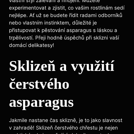
vlastní styl zalévání a hnojení. Můžete
experimentovat a zjistit, co vašim rostlinám sedí
nejlépe. Ať už se budete řídit radami odborníků
nebo vlastním instinktem, důležité je
přistupovat k pěstování asparagus s láskou a
trpělivostí. Přeji hodně úspěchů při sklizni vaší
domácí delikatesy!
Sklizeň a využití
čerstvého
asparagus
Jakmile nastane čas sklizně, je to jako slavnost
v zahradě! Sklizeň čerstvého chřestu je nejen