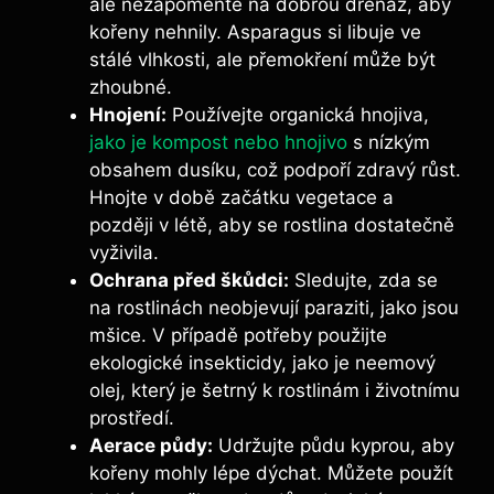
ale nezapomeňte na dobrou drenáž, aby
kořeny nehnily. Asparagus si libuje ve
stálé vlhkosti, ale přemokření může být
zhoubné.
Hnojení:
Používejte organická hnojiva,
jako je kompost nebo hnojivo
s nízkým
obsahem dusíku, což podpoří zdravý růst.
Hnojte v době začátku vegetace a
později v létě, aby se rostlina dostatečně
vyživila.
Ochrana před škůdci:
Sledujte, zda se
na rostlinách neobjevují paraziti, jako jsou
mšice. V případě potřeby použijte
ekologické insekticidy, jako je neemový
olej, který je šetrný k rostlinám i životnímu
prostředí.
Aerace půdy:
Udržujte půdu kyprou, aby
kořeny mohly lépe dýchat. Můžete použít