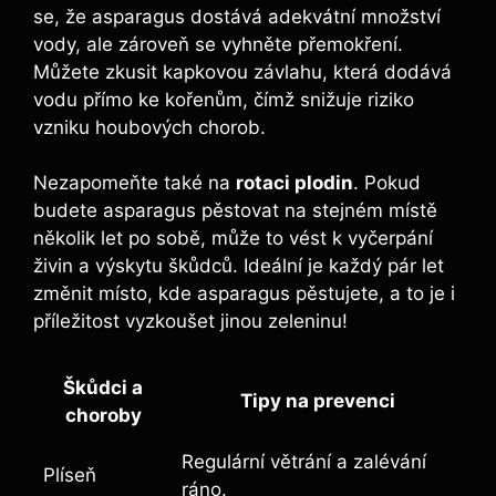
se, že asparagus dostává adekvátní množství
vody, ale zároveň se vyhněte přemokření.
Můžete zkusit kapkovou závlahu, která dodává
vodu přímo ke kořenům, čímž snižuje riziko
vzniku houbových chorob.
Nezapomeňte také na
rotaci plodin
. Pokud
budete asparagus pěstovat na stejném místě
několik let po sobě, může to vést k vyčerpání
živin a výskytu škůdců. Ideální je každý pár let
změnit místo, kde asparagus pěstujete, a to je i
příležitost vyzkoušet jinou zeleninu!
Škůdci a
Tipy na prevenci
choroby
Regulární větrání a zalévání
Plíseň
ráno.