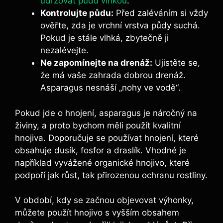
udržovat půdu vlhkou
.
Kontrolujte půdu:
Před zaléváním si vždy
ověřte, zda je vrchní vrstva půdy suchá.
Pokud je stále vlhká, zbytečně ji
nezalévejte.
Ne zapomínejte na drenáž:
Ujistěte se,
že má vaše zahrada dobrou drenáž.
Asparagus nesnáší „nohy ve vodě“.
Pokud jde o hnojení, asparagus je náročný na
živiny, a proto bychom měli použít kvalitní
hnojiva. Doporučuje se používat hnojení, které
obsahuje dusík, fosfor a draslík. Vhodné je
například vyvážené organické hnojivo, které
podpoří jak růst, tak přirozenou ochranu rostliny.
V období, kdy se začnou objevovat výhonky,
můžete použít hnojivo s vyšším obsahem