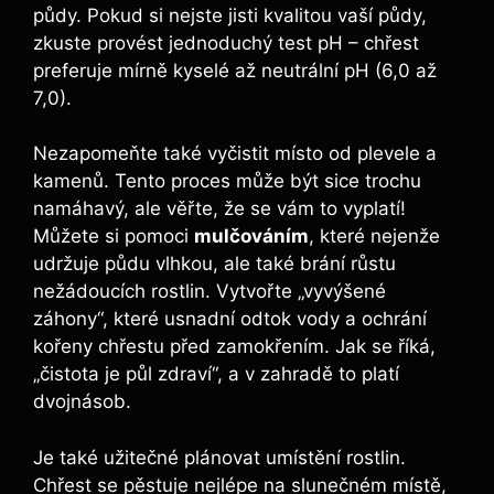
půdy. Pokud si nejste jisti kvalitou vaší půdy,
zkuste provést jednoduchý test pH – chřest
preferuje mírně kyselé až neutrální pH (6,0 až
7,0).
Nezapomeňte také vyčistit místo od plevele a
kamenů. Tento proces může být sice trochu
namáhavý, ale věřte, že se vám to vyplatí!
Můžete si pomoci
mulčováním
, které nejenže
udržuje půdu vlhkou, ale také brání růstu
nežádoucích rostlin. Vytvořte „vyvýšené
záhony“, které usnadní odtok vody a ochrání
kořeny chřestu před zamokřením. Jak se říká,
„čistota je půl zdraví“, a v zahradě to platí
dvojnásob.
Je také užitečné plánovat umístění rostlin.
Chřest se pěstuje nejlépe na slunečném místě,