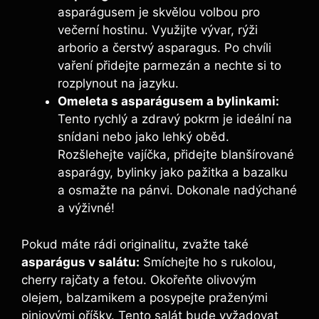
asparágusem je skvělou volbou pro
večerní hostinu. Využijte vývar, rýži
arborio a čerstvý asparagus. Po chvíli
vaření přidejte parmezán a nechte si to
rozplynout na jazyku.
Omeleta s asparágusem a bylinkami:
Tento rychlý a zdravý pokrm je ideální na
snídani nebo jako lehký oběd.
Rozšlehejte vajíčka, přidejte blanšírované
asparágy, bylinky jako pažitka a bazalku
a osmažte na pánvi. Dokonale nadýchané
a výživné!
Pokud máte rádi originalitu, zvažte také
asparágus v salátu:
Smíchejte ho s rukolou,
cherry rajčaty a fetou. Okořeňte olivovým
olejem, balzamikem a posypejte praženými
piniovými oříšky. Tento salát bude vyžadovat