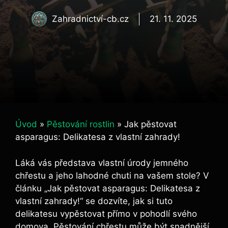
Zahradnictví-cb.cz
21. 11. 2025
Úvod
»
Pěstování rostlin
»
Jak pěstovat
asparagus: Delikatesa z vlastní zahrady!
Láká vás představa vlastní úrody jemného
chřestu a jeho lahodné chuti na vašem stole? V
článku „Jak pěstovat asparagus: Delikatesa z
vlastní zahrady!“ se dozvíte, jak si tuto
delikatesu vypěstovat přímo v pohodlí svého
domova. Pěstování chřestu může být snadnější,