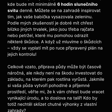
kde bude mít minimálně
6 hodin slunečního
svitu
denně. Můžete se na zahradě inspirovat
tím, jak vaše babička vysazovala zeleninu.
Podle mých zkušeností je dobré mít chřest
blízko jiných trvalek, jako jsou třeba rajčata
nebo petržel, které mu pomohou odrazit
některé škůdce. A když už mluvíme o škůdcích
– vždy se vyplatí mít po ruce připravený plán na
jejich kontrolu!
Celkově vzato, příprava půdy může být časově
náročná, ale nikdy není na škodu investovat do
základu, na kterém pak rostlina vyrůstá. Jakmile
si vaša půda vytvoří pohodlné a příjemné
prostředí, věřte mi, že k vám chřest bude vracet
vynikající úrodu, a to doslova na talíř! Kdo by
totiž nechtěl sklízet chutné výhonky z vlastní
zahrady?