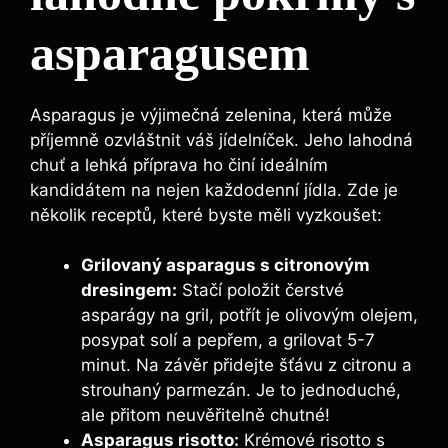
asparagusem
Asparagus je výjimečná zelenina, která může
příjemně ozvláštnit váš jídelníček. Jeho lahodná
chuť a lehká příprava ho činí ideálním
kandidátem na nejen každodenní jídla. Zde je
několik receptů, které byste měli vyzkoušet:
Grilovaný asparagus s citronovým
dresingem:
Stačí položit čerstvé
asparágy na gril, potřít je olivovým olejem,
posypat solí a pepřem, a grilovat 5-7
minut. Na závěr přidejte šťávu z citronu a
strouhaný parmezán. Je to jednoduché,
ale přitom neuvěřitelně chutné!
Asparagus risotto:
Krémové risotto s