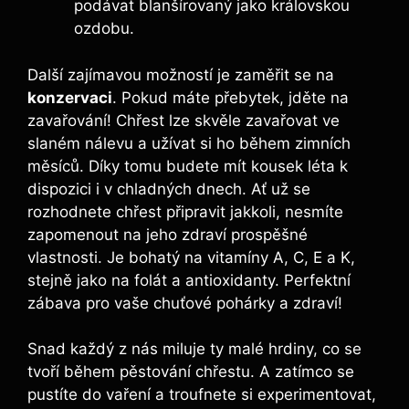
podávat blanšírovaný jako královskou
ozdobu.
Další zajímavou možností je zaměřit se na
konzervaci
. Pokud máte přebytek, jděte na
zavařování! Chřest lze skvěle zavařovat ve
slaném nálevu a užívat si ho během zimních
měsíců. Díky tomu budete mít kousek léta k
dispozici i v chladných dnech. Ať už se
rozhodnete chřest připravit jakkoli, nesmíte
zapomenout na jeho zdraví prospěšné
vlastnosti. Je bohatý na vitamíny A, C, E a K,
stejně jako na folát a antioxidanty. Perfektní
zábava pro vaše chuťové pohárky a zdraví!
Snad každý z nás miluje ty malé hrdiny, co se
tvoří během pěstování chřestu. A zatímco se
pustíte do vaření a troufnete si experimentovat,