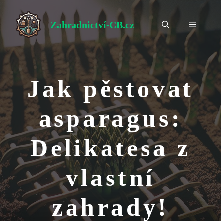
Přeskočit
na
Zahradnictví-CB.cz
Menu
obsah
Jak pěstovat
asparagus:
Delikatesa z
vlastní
zahrady!