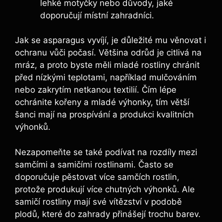
lehké motyčky nebo důvody, jaké
doporučují místní zahradníci.
Jak se asparagus vyvíjí, je důležité mu věnovat i
ochranu vůči počasí. Většina odrůd je citlivá na
mráz, a proto byste měli mladé rostliny chránit
před nízkými teplotami, například mulčováním
nebo zakrytím netkanou textilií. Čím lépe
ochránite kořeny a mladé výhonky, tím větší
šanci mají na prospívání a produkci kvalitních
výhonků.
Nezapomeňte se také podívat na rozdíly mezi
samčími a samičími rostlinami. Často se
doporučuje pěstovat více samčích rostlin,
protože produkují více chutných výhonků. Ale
samičí rostliny mají své vítězství v podobě
plodů, které do zahrady přinášejí trochu barev.