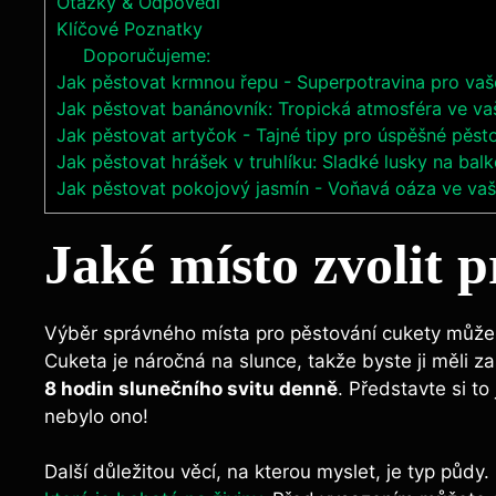
Otázky & Odpovědi
Klíčové Poznatky
Doporučujeme:
Jak pěstovat krmnou řepu - Superpotravina pro vaše
Jak pěstovat banánovník: Tropická atmosféra ve va
Jak pěstovat artyčok - Tajné tipy pro úspěšné pěst
Jak pěstovat hrášek v truhlíku: Sladké lusky na bal
Jak pěstovat pokojový jasmín - Voňavá oáza ve v
Jaké místo zvolit 
Výběr správného místa pro pěstování cukety může 
Cuketa je náročná na slunce, takže byste ji měli 
8 hodin slunečního svitu denně
. Představte si to
nebylo ono!
Další důležitou věcí, na kterou myslet, je typ půdy.