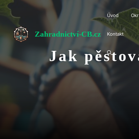
Přeskočit
na
Úvod
Okr
obsah
Zahradnictví-CB.cz
Kontakt
Jak pěstov