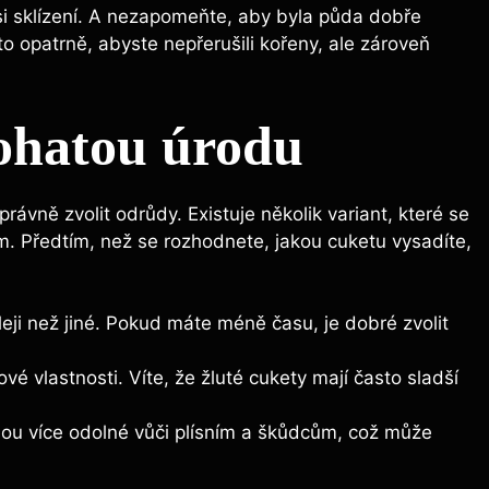
e si sklízení. A nezapomeňte, aby byla půda dobře
 to opatrně, abyste nepřerušili kořeny, ale zároveň
ohatou úrodu
ávně zvolit odrůdy. Existuje několik variant, které se
em. Předtím, než se rozhodnete, jakou cuketu vysadíte,
eji než jiné. Pokud máte méně času, je dobré zvolit
 vlastnosti. Víte, že žluté cukety mají často sladší
ou více odolné vůči plísním a škůdcům, což může