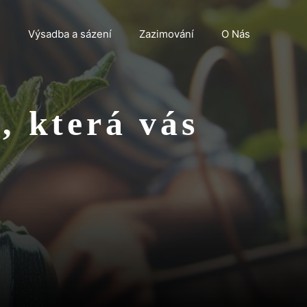
n
Výsadba a sázení
Zazimování
O Nás
, která vás