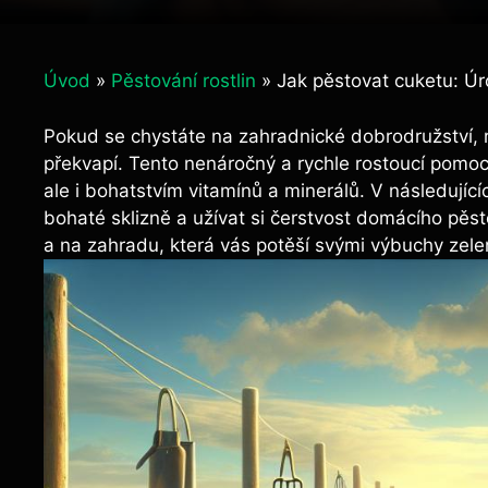
Úvod
»
Pěstování rostlin
»
Jak pěstovat cuketu: Úr
Pokud se chystáte na zahradnické dobrodružství, r
překvapí. Tento nenáročný a rychle rostoucí pomoc
ale i bohatstvím vitamínů a minerálů. V následují
bohaté sklizně a užívat si čerstvost domácího pěsto
a na zahradu, která vás potěší svými výbuchy zele