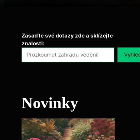
Zasaďte své dotazy zde a sklízejte
znalosti:
Vyhle
Novinky