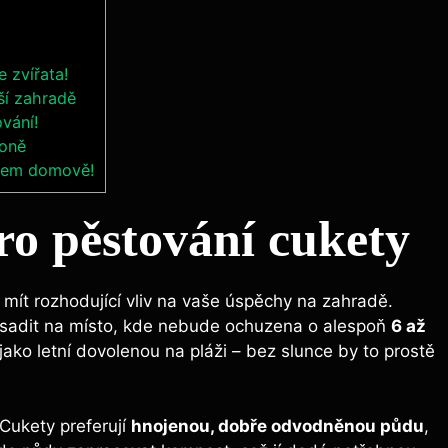
 zvířata!
ší zahradě
ování!
koně
ašem domově!
pro pěstování cukety
mít rozhodující vliv na vaše úspěchy na zahradě.
zasadit na místo, kde nebude ochuzena o alespoň
6 až
 jako letní dovolenou na pláži – bez slunce by to prostě
 Cukety preferují
hnojenou, dobře odvodněnou půdu
,