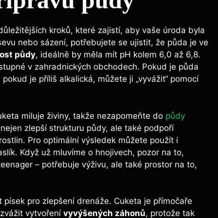
řípravu půdy
ůležitějších kroků, které zajistí, aby vaše úroda byla
vu nebo sázení, potřebujete se ujistit, že půda je ve
ost půdy
, ideálně by měla mít pH kolem 6,0 až 6,8.
ostupné v zahradnických obchodech. Pokud je půda
pokud je příliš alkalická, můžete ji „vyvážit“ pomocí
uketa miluje živiny, takže nezapomeňte do
půdy
 nejen zlepší strukturu půdy, ale také podpoří
rostlin. Pro optimální výsledek můžete použít i
aslík. Když už mluvíme o hnojivech, pozor na to,
 teenager – potřebuje výživu, ale také prostor na to,
at písek pro zlepšení drenáže. Cuketa je přímočaře
zvážit vytvoření
vyvýšených záhonů
, protože tak