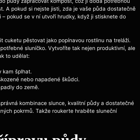
do půdy zapracovat kompost, což jí dodá potřebnou
. A pokud si nejste jisti, zda je vaše půda dostatečně
 – pokud se v ní utvoří hrudky, když ji stisknete do
 cuketu pěstovat jako popínavou rostlinu na treláži.
otřebné sluníčko. Vytvoříte tak nejen produktivní, ale
ak to udělat:
y kam šplhat.
oškozené nebo napadené škůdci.
apadly do země.
 správná kombinace slunce, kvalitní půdy a dostatečné
tných pokrmů. Takže roukerte hraběte sluneční