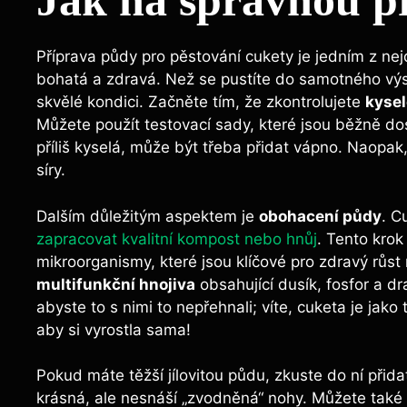
Jak na správnou p
Příprava půdy pro pěstování cukety je jedním z nejd
bohatá a zdravá. Než se pustíte do samotného výse
skvělé kondici. Začněte tím, že zkontrolujete
kysel
Můžete použít testovací sady, které jsou běžně d
příliš kyselá, může být třeba přidat vápno. Naopak, 
síry.
Dalším důležitým aspektem je
obohacení půdy
. C
zapracovat kvalitní kompost nebo hnůj
. Tento krok
mikroorganismy, které jsou klíčové pro zdravý růst 
multifunkční hnojiva
obsahující dusík, fosfor a dr
abyste to s nimi to nepřehnali; víte, cuketa je jako
aby si vyrostla sama!
Pokud máte těžší jílovitou půdu, zkuste do ní přid
krásná, ale nesnáší „zvodněná“ nohy. Můžete také 