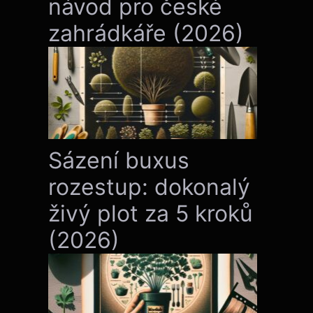
návod pro české
zahrádkáře (2026)
Sázení buxus
rozestup: dokonalý
živý plot za 5 kroků
(2026)