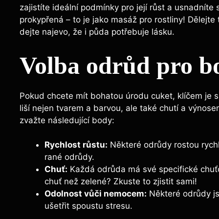
zajistíte ideální podmínky pro její růst a usnadnít
prokypřená – to je jako masáž pro rostliny! Dělejte
dejte najevo, že i půda potřebuje lásku.
Volba odrůd pro b
Pokud chcete mít bohatou úrodu cuket, klíčem je spr
liší nejen tvarem a barvou, ale také chutí a výnos
zvažte následující body:
Rychlost růstu:
Některé odrůdy rostou rychl
rané odrůdy.
Chuť:
Každá odrůda má své specifické chuťové
chuť než zelené? Zkuste to zjistit sami!
Odolnost vůči nemocem:
Některé odrůdy js
ušetřit spoustu stresu.