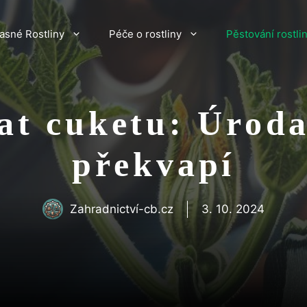
asné Rostliny
Péče o rostliny
Pěstování rostli
at cuketu: Úroda
překvapí
Zahradnictví-cb.cz
3. 10. 2024