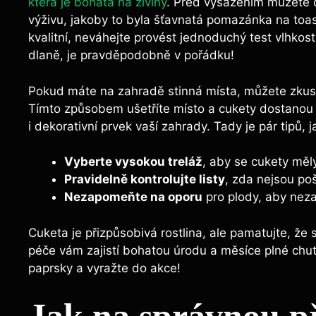
která je bohatá na živiny
. Před vysazením můžete 
výživu, jakoby to byla šťavnatá pomazánka na toast
kvalitní, neváhejte provést jednoduchý test vlhkosti
dlaně, je pravděpodobně v pořádku!
Pokud máte na zahradě stinná místa, můžete zkusit
Tímto způsobem ušetříte místo a cukety dostanou p
i dekorativní prvek vaší zahrady. Tady je pár tipů, j
Vyberte vysokou treláž
, aby se cukety měl
Pravidelně kontrolujte listy
, zda nejsou p
Nezapomeňte na oporu
pro plody, aby nez
Cuketa je přizpůsobivá rostlina, ale pamatujte, že
péče vám zajistí bohatou úrodu a měsíce plné chu
paprsky a vyražte do akce!