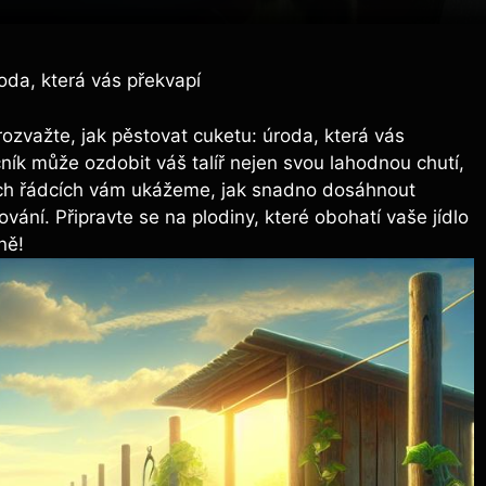
oda, která vás překvapí
ozvažte, jak pěstovat cuketu: úroda, která vás
ník může ozdobit váš talíř nejen svou lahodnou chutí,
cích řádcích vám ukážeme, jak snadno dosáhnout
vání. Připravte se na plodiny, které obohatí vaše jídlo
ně!