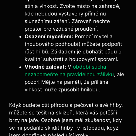
stín a vlhkost. Zvolte místo na zahradě,
kde nebudou vystaveny přímému
slunečnímu záření. Zároveň nechte
prostor pro vzdušné proudění.
Osazení myceliem:
Pomocí mycelia
(houbového podhoubí) můžete podpořit
růst hřibů. Základem je obohatit půdu o
kvalitní substrát s houbovými spórami.
Vhodně zalévat:
V
období sucha
nezapomeňte na pravidelnou zálivku
, ale
pozor! Mějte na paměti, že přílišná
vlhkost může způsobit hnilobu.
Když budete ctít přírodu a pečovat o své hřiby,
můžete se těšit na sklizeň, která vás potěší i
brzy na jaře. Osobně jsem měl zkušenost, kdy
se mi podařilo sklidit hřiby i v listopadu, když
jsem dodržoval následující kroky: