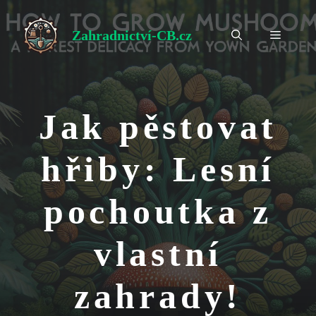
Přeskočit
na
Zahradnictví-CB.cz
Menu
obsah
Jak pěstovat
hřiby: Lesní
pochoutka z
vlastní
zahrady!