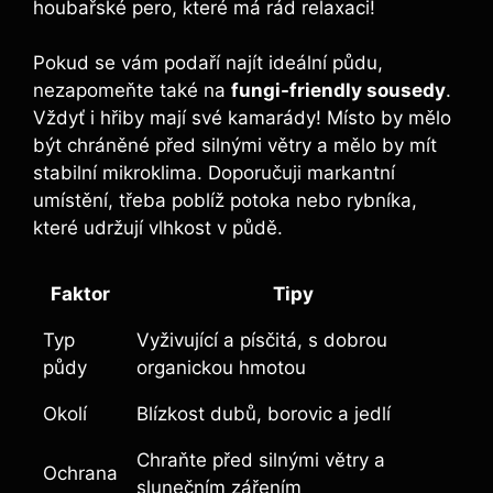
houbařské pero, které má rád relaxaci!
Pokud se vám podaří najít ideální půdu,
nezapomeňte také na
fungi-friendly sousedy
.
Vždyť i hřiby mají své kamarády! Místo by mělo
být chráněné před silnými větry a mělo by mít
stabilní mikroklima. Doporučuji markantní
umístění, třeba poblíž potoka nebo rybníka,
které udržují vlhkost v půdě.
Faktor
Tipy
Typ
Vyživující a písčitá, s dobrou
půdy
organickou hmotou
Okolí
Blízkost dubů, borovic a jedlí
Chraňte před silnými větry a
Ochrana
slunečním zářením