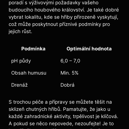
poradí s výživovými požadavky vašeho
budoucího houbového království. Je také dobré
vybrat lokalitu, kde se hřiby přirozeně vyskytují,
což může poskytnout příznivé podmínky pro
jejich růst.
Podmínka
Optimální hodnota
pH půdy
6,0 – 7,0
Obsah humusu
Min. 5%
Drenáž
Dobrá
S trochou péče a přípravy se můžete těšit na
sklizeň chutných hřibů. Pamatujte, že jako u
každé zahradnické aktivity, trpělivost je klíčová.
A pokud se něco nepovede, nezoufejte! Je to