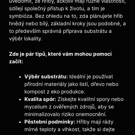
uvědomit, že hřiby, ačkoliv mají různé vlastnosti,
sdílejí společný přístup k životu, a tím je
symbióza. Bez ohledu na to, zda plánujete hřib
hnědý nebo bílý, základní kroky jsou podobné, a
to především správná příprava substrátu a
výběr lokality.
Zde je pár tipů, které vám mohou pomoci
začít:
Výběr substrátu:
Ideální je používat
přírodní materiály jako listí, dřevo nebo
kompost z eko produkce.
Kvalita spór:
Získejte kvalitní spory nebo
mycelium z ověřených zdrojů, aby se
minimalizovalo riziko onemocnění.
Pěstební podmínky:
Hřiby mají rády
mírné teploty a vlhkost, takže si dejte