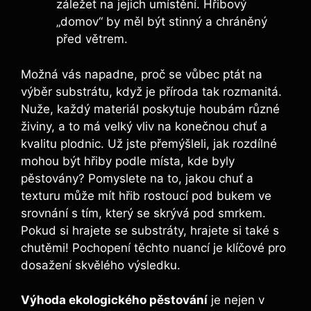
záležet na jejich umístění. Hřibový
„domov“ by měl být stinný a chráněný
před větrem.
Možná vás napadne, proč se vůbec ptát na
výběr substrátu, když je příroda tak rozmanitá.
Nuže, každý materiál poskytuje houbám různé
živiny, a to má velký vliv na konečnou chuť a
kvalitu plodnic. Už jste přemýšleli, jak rozdílné
mohou být hřiby podle místa, kde byly
pěstovány? Pomyslete na to, jakou chuť a
texturu může mít hřib rostoucí pod bukem ve
srovnání s tím, který se skrývá pod smrkem.
Pokud si hrajete se substráty, hrajete si také s
chutěmi! Pochopení těchto nuancí je klíčové pro
dosažení skvělého výsledku.
Výhoda ekologického pěstování
je nejen v