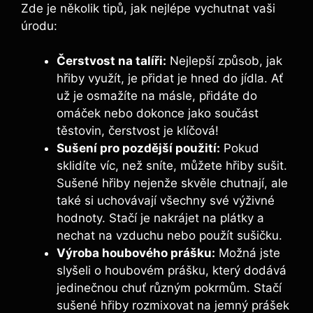
Zde je několik tipů, jak nejlépe vychutnat vaši
úrodu:
Čerstvost na talíři:
Nejlepší způsob, jak
hřiby využít, je přidat je hned do jídla. Ať
už je osmažíte na másle, přidáte do
omáček nebo dokonce jako součást
těstovin, čerstvost je klíčová!
Sušení pro pozdější použití:
Pokud
sklidíte víc, než sníte, můžete hřiby sušit.
Sušené hřiby nejenže skvěle chutnají, ale
také si uchovávají všechny své výživné
hodnoty. Stačí je nakrájet na plátky a
nechat na vzduchu nebo použít sušičku.
Výroba houbového prášku:
Možná jste
slyšeli o houbovém prášku, který dodává
jedinečnou chuť různým pokrmům. Stačí
sušené hřiby rozmixovat na jemný prášek