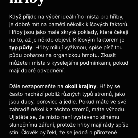
Když přijde na výběr ideálního místa pro hřiby,
je dobré mít na paměti několik klíčových faktorů.
Hřiby jsou jako malé skryté poklady, které čekají
na to, až je někdo objeví. Klíčovým faktorem je
typ půdy
. Hřiby milují výživnou, spíše písčitou
půdu bohatou na organickou hmotu. Zkusit
můžete i místa s kyselejšími podmínkami, pokud
mají dobré odvodnění.
Dále nezapomeňte na
okolí krajiny
. Hřiby se
často nachází poblíž různých typů stromů, jako
jsou duby, borovice a jedle. Pokud máte ve své
zahradě několik z těchto stromů, máte výhodu.
Ujistěte se, že místo není vystaveno silnému
slunečnímu záření, protože hřiby mají rády spíše
stín. Člověk by řekl, že se jedná o přirozené