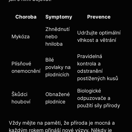
Choroba
Symptomy
Prevence
Zhnědnutí
Udržujte optimální
Mykóza
nebo
vlhkost a větrání
hniloba
Pravidelná
Bílé
Plísňové
kontrola a
povlaky na
onemocnění
odstranění
plodnicích
postižených kusů
Biologické
Škůdci
Obnažené
odpuzovače a
houboví
plodnice
použití síly přírody
Vždy mějte na paměti, že příroda je mocná a
každým rokem přináší nové výzvy. Někdy je