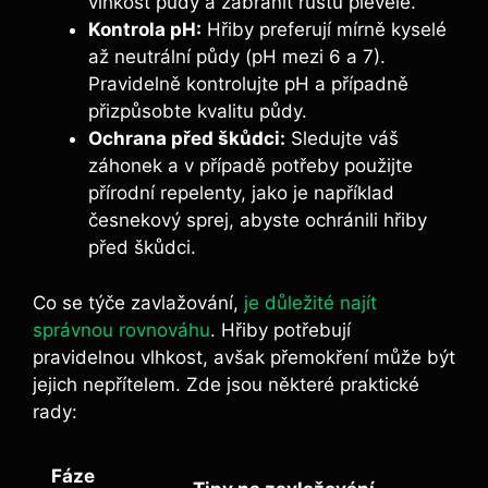
vlhkost půdy a zabránit růstu plevele.
Kontrola pH:
Hřiby preferují mírně kyselé
až neutrální půdy (pH mezi 6 a 7).
Pravidelně kontrolujte pH a případně
přizpůsobte kvalitu půdy.
Ochrana před škůdci:
Sledujte váš
záhonek a v případě potřeby použijte
přírodní repelenty, jako je například
česnekový sprej, abyste ochránili hřiby
před škůdci.
Co se týče zavlažování,
je důležité najít
správnou rovnováhu
. Hřiby potřebují
pravidelnou vlhkost, avšak přemokření může být
jejich nepřítelem. Zde jsou některé praktické
rady:
Fáze