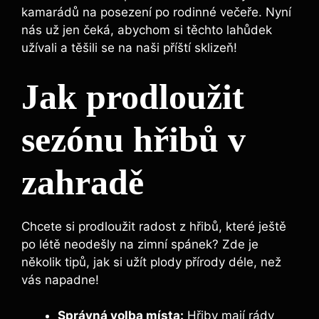
kamarádů na posezení po rodinné večeře. Nyní
nás už jen čeká, abychom si těchto lahůdek
užívali a těšili se na naši příští sklizeň!
Jak prodloužit
sezónu hřibů v
zahradě
Chcete si prodloužit radost z hřibů, které ještě
po létě neodešly na zimní spánek? Zde je
několik tipů, jak si užít plody přírody déle, než
vás napadne!
Správná volba místa:
Hřiby mají rády