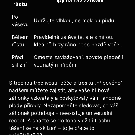
Tipy na zavlažování
růstu
Po
Udržujte vlhkou, ne mokrou půdu.
výsevu
Během
Pravidelně zalévejte, ale s mírou.
růstu
Ideálně brzy ráno nebo pozdě večer.
Před
Omezte zavlažování, abyste předešli
sklizní
vodnatým hřibům.
S trochou trpělivosti, péče a trošku „hřibového“
nadšení můžete zajistit, aby vaše hřibové
záhonky vzkvétaly a poskytovaly vám lahodné
plody přírody. Nezapomeňte sledovat, co váš
záhonek potřebuje – neexistuje univerzální
recept. A snažte se do toho vložit i trochu
těšení se na sklizeň – to je přece to