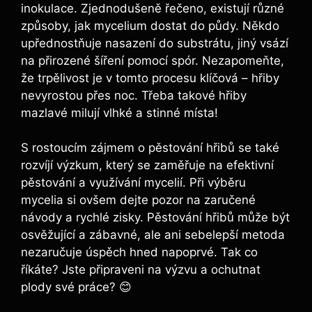
inokulace. Zjednodušeně řečeno, existují různé
způsoby, jak mycelium dostat do půdy. Někdo
upřednostňuje nasazení do substrátu, jiný vsází
na přirozené šíření pomocí spór. Nezapomeňte,
že trpělivost je v tomto procesu klíčová – hřiby
nevyrostou přes noc. Třeba takové hřiby
mazlavé milují vlhké a stinné místa!
S rostoucím zájmem o pěstování hřibů se také
rozvíjí výzkum, který se zaměřuje na efektivní
pěstování a využívání mycelií. Při výběru
mycelia si ovšem dejte pozor na zaručené
návody a rychlé zisky. Pěstování hřibů může být
osvěžující a zábavné, ale ani sebelepší metoda
nezaručuje úspěch hned napoprvé. Tak co
říkáte? Jste připraveni na výzvu a ochutnat
plody své práce? 😊