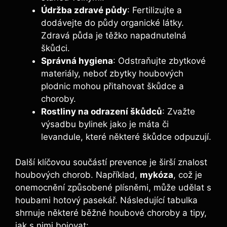
Údržba zdravé půdy
: Fertilizujte a
dodávejte do půdy organické látky.
Zdravá půda je těžko napadnutelná
škůdci.
Správná hygiena
: Odstraňujte zbytkové
materiály, neboť zbytky houbových
plodnic mohou přitahovat škůdce a
choroby.
Rostliny na odrazení škůdců
: Zvažte
výsadbu bylinek jako je máta či
levandule, které některé škůdce odpuzují.
Další klíčovou součástí prevence je širší znalost
houbových chorob. Například,
mykóza
, což je
onemocnění způsobené plísněmi, může udělat s
houbami hotový pasekář. Následující tabulka
shrnuje některé běžné houbové choroby a tipy,
jak s nimi bojovat: