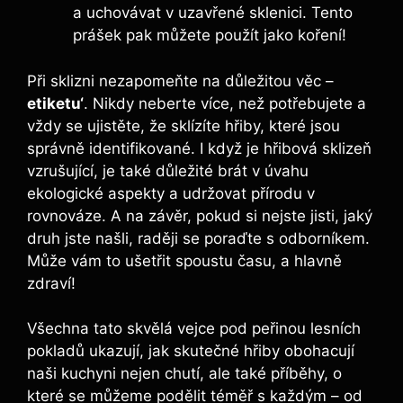
a uchovávat v uzavřené sklenici. Tento
prášek pak můžete použít jako koření!
Při sklizni nezapomeňte na důležitou věc –
etiketu‘
. Nikdy neberte více, než potřebujete a
vždy se ujistěte, že sklízíte hřiby, které jsou
správně identifikované. I když je hřibová sklizeň
vzrušující, je také důležité brát v úvahu
ekologické aspekty a udržovat přírodu v
rovnováze. A na závěr, pokud si nejste jisti, jaký
druh jste našli, raději se poraďte s odborníkem.
Může vám to ušetřit spoustu času, a hlavně
zdraví!
Všechna tato skvělá vejce pod peřinou lesních
pokladů ukazují, jak skutečné hřiby obohacují
naši kuchyni nejen chutí, ale také příběhy, o
které se můžeme podělit téměř s každým – od