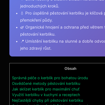
jednoduchých kroků.
💧 Pro úspěšné pěstování kerblíku je klíčová 
přemokření půdy.
🌿 Organické hnojení a ochrana před větrem 
pěstování kerblíku.
📍 Umístění kerblíku na slunné a dobře odvo
jeho zdravý růst.
Obsah
Správná péče o kerblík pro bohatou úrodu
Osvědčené metody pěstování kerblíku
Jak sklízet kerblík pro maximální chuť
Využití kerblíku v kuchyni a receptech
Nejčastější chyby při pěstování kerblíku