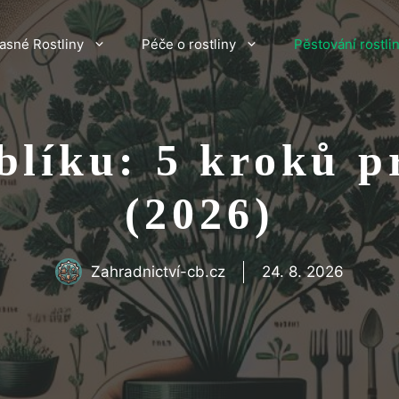
asné Rostliny
Péče o rostliny
Pěstování rostli
blíku: 5 kroků p
(2026)
Zahradnictví-cb.cz
24. 8. 2026