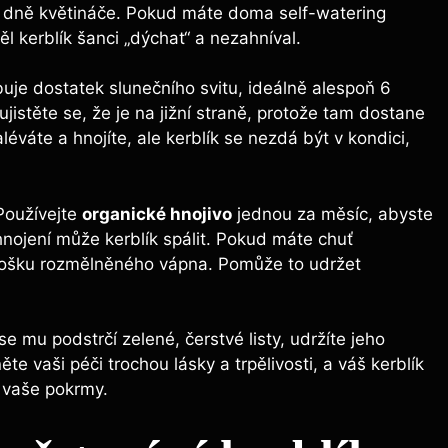
na dně květináče. Pokud máte doma self-watering
měl kerblík šanci „dýchat“ a nezahníval.
ebuje dostatek slunečního svitu, ideálně alespoň 6
jistěte se, že je na jižní straně, protože tam dostane
éváte a hnojíte, ale kerblík se nezdá být v kondici,
 Používejte
organické hnojivo
jednou za měsíc, abyste
é hnojení může kerblík spálit. Pokud máte chuť
trošku rozmělněného vápna. Pomůže to udržet
se mu podstrčí zelené, čerstvé listy, udržíte jeho
ěte vaši péči trochou lásky a trpělivosti, a váš kerblík
í vaše pokrmy.