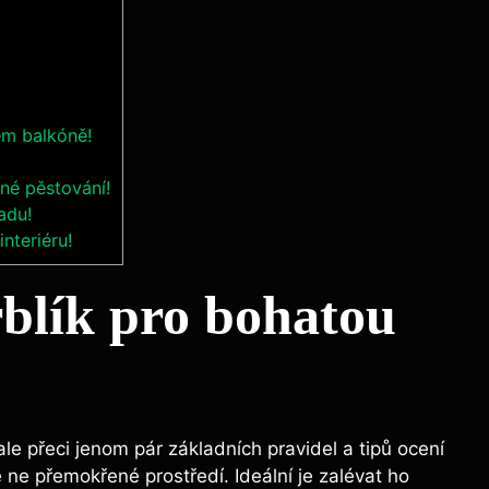
em balkóně!
šné pěstování!
adu!
nteriéru!
rblík pro bohatou
ale přeci jenom pár základních pravidel a tipů ocení
 ne přemokřené prostředí. Ideální je zalévat ho