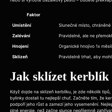
Faktor
Umístění
Slunečné místo, chráněné
Zalévání
Pravidelné, ale ne přemokř
Hnojení
Organické hnojivo 1x měsí
Sklizeň
Pravidelně trhat, aby mohl
Jak sklízet kerblí
Když dojde na sklizeň kerblíku, je zde několik tipů
bylinky dostali tu nejlepší chuť. Začněte tím, že ke
podpoří jeho růst a zamezí jeho vysemenění. Nejlepš
plné energie, než začne slunce nepříjemně zahřívat l