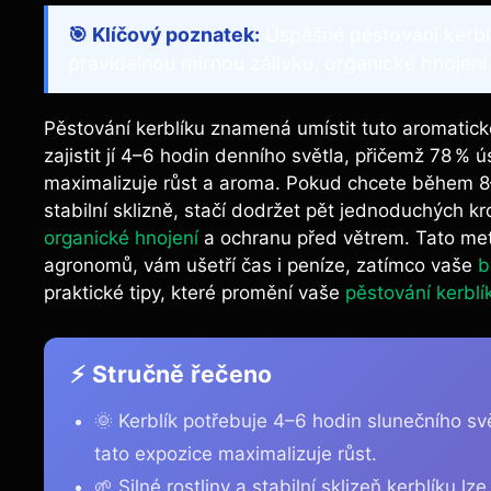
🎯 Klíčový poznatek:
Úspěšné pěstování kerbl
pravidelnou mírnou zálivku, organické hnojen
Pěstování kerblíku znamená umístit tuto aromatic
zajistit jí 4–6 hodin denního světla, přičemž 78 %
maximalizuje růst a aroma. Pokud chcete během 
stabilní sklizně, stačí dodržet pět jednoduchých kr
organické hnojení
a ochranu před větrem. Tato met
agronomů, vám ušetří čas i peníze, zatímco vaše
b
praktické tipy, které promění vaše
pěstování kerblí
⚡ Stručně řečeno
🌞 Kerblík potřebuje 4–6 hodin slunečního sv
tato expozice maximalizuje růst.
🌱 Silné rostliny a stabilní sklizeň kerblíku