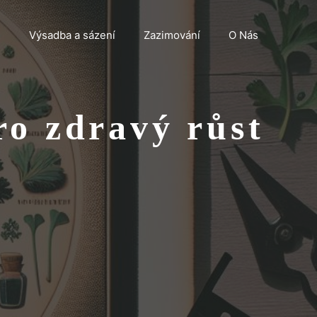
n
Výsadba a sázení
Zazimování
O Nás
ro zdravý růst