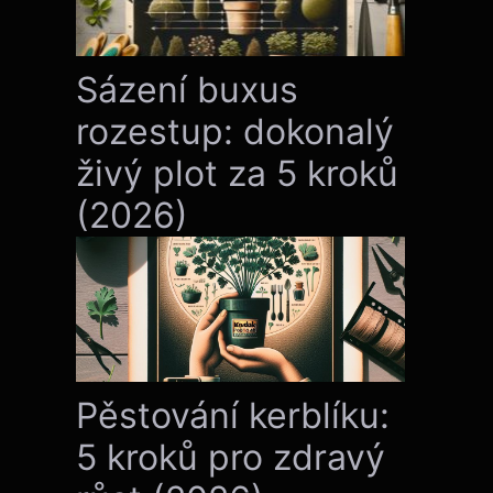
Sázení buxus
rozestup: dokonalý
živý plot za 5 kroků
(2026)
Pěstování kerblíku:
5 kroků pro zdravý