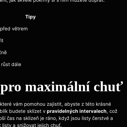
Tipy
 před větrem
it
čně
 růst dále
k pro maximální chuť
, které vám pomohou zajistit, abyste z této krásné
rblík budete sklízet v
pravidelných intervalech
, což
í čas na sklizeň je ráno, když jsou listy čerstvé a
isty a snižovat jejich chuť.