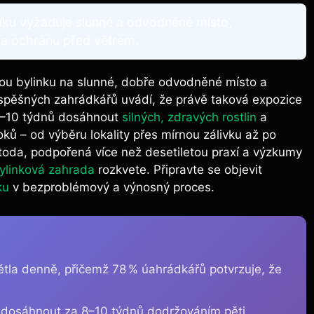
íku vyžaduje slunné a odvodněné místo,
í a ochranu před větrem.
kou bylinku na slunné, dobře odvodněné místo a
 úspěšných zahrádkářů uvádí, že právě taková expozice
8–10 týdnů dosáhnout
silných, zdravých rostlin
a
oků – od výběru lokality přes mírnou zálivku až po
oda, podpořená více než desetiletou praxí a výzkumy
ylinková zahrada
rozkvete. Připravte se objevit
ku
v bezproblémový a výnosný proces.
ětla denně, přičemž 78 % úahrádkářů potvrzuje, že
 lze dosáhnout za 8–10 týdnů dodržováním pěti