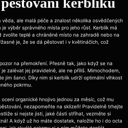
pěstování kerblíku
ná věda, ale malá péče a znalost několika osvědčených
e výběr správného místa pro jeho růst. Kerblík má
 zvolíte teplé a chráněné místo na zahradě nebo na
sné je, že se dá pěstovat i v květináčích, což
 pozor na přemokření. Přesně tak, jako když se na
je zalévat jej pravidelně, ale ne příliš. Mimochodem,
im šanci. Díky nim si kerblík udrží optimální vlhkost
beného pokrmu.
k ocení organické hnojivo jednou za měsíc, což mu
pěstování, nezapomeňte na sklizeň! Pravidelně trhejte
liže si nejste jisti, jaké části stříhat, vezměte si
utná! A když už ho máte dostatek, naložte ho i do octa
ni, jak skvélé pokrmy si s ním můžete dopřát.