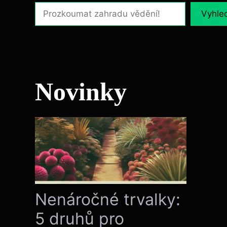
Vyhle
Novinky
Nenáročné trvalky:
5 druhů pro