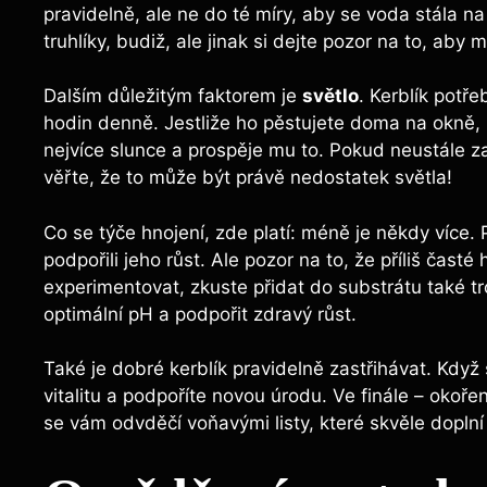
pravidelně, ale ne do té míry, aby se voda stála 
truhlíky, budiž, ale jinak si dejte pozor na to, aby 
Dalším důležitým faktorem je
světlo
. Kerblík potř
hodin denně. Jestliže ho pěstujete doma na okně, u
nejvíce slunce a prospěje mu to. Pokud neustále zal
věřte, že to může být právě nedostatek světla!
Co se týče hnojení, zde platí: méně je někdy více.
podpořili jeho růst. Ale pozor na to, že příliš čast
experimentovat, zkuste přidat do substrátu také 
optimální pH a podpořit zdravý růst.
Také je dobré kerblík pravidelně zastřihávat. Když 
vitalitu a podpoříte novou úrodu. Ve finále – okořen
se vám odvděčí voňavými listy, které skvěle dopln