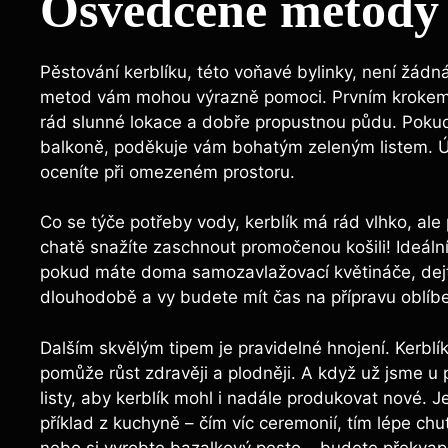
Osvědčené metody 
Pěstování kerblíku, této voňavé bylinky, není žád
metod vám mohou výrazně pomoci. Prvním krokem j
rád slunné lokace a dobře propustnou půdu. Pokud
balkoně, poděkuje vám bohatým zeleným listem. Úža
oceníte při omezeném prostoru.
Co se týče potřeby vody, kerblík má rád vlhko, ale
chatě snažíte zaschnout promočenou košili! Ideální 
pokud máte doma samozavlažovací květináče, dejte j
dlouhodobě a vy budete mít čas na přípravu oblí
Dalším skvělým tipem je pravidelné hnojení. Kerblí
pomůže růst zdravěji a plodněji. A když už jsme u 
listy, aby kerblík mohl i nadále produkovat nové. Jest
příklad z kuchyně – čím víc ceremonií, tím lépe ch
nebo si vyrobte bazalkový pesto – budete překvape