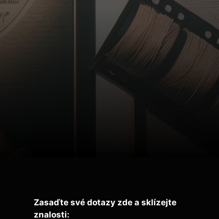
Zasaďte své dotazy zde a sklízejte
znalosti: