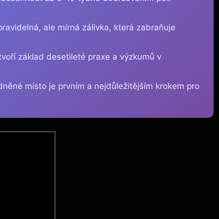
pravidelná, ale mírná zálivka, která zabraňuje
tvoří základ desetileté praxe a výzkumů v
dněné místo je prvním a nejdůležitějším krokem pro