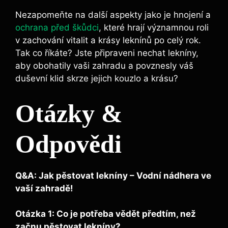
Nezapomeňte na další aspekty jako je hnojení a
ochrana před škůdci
, které hrají významnou roli
v zachování vitalit a krásy leknínů po celý rok.
Tak co říkáte? Jste připraveni nechat lekníny,
aby obohatily vaši zahradu a povznesly váš
duševní klid skrze jejich kouzlo a krásu?
Otázky &
Odpovědi
Q&A: Jak pěstovat lekníny – Vodní nádhera ve
vaší zahradě!
Otázka 1: Co je potřeba vědět předtím, než
začnu pěstovat lekníny?