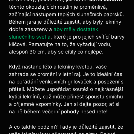
těchto okouzlujících rostlin je proměnlivá,
začínající nástupem teplých slunečních paprsků.
Během jara je důležité zajistit, aby byly lekníny
dobře zasazeny a
aby měly dostatek
slunečního světla
, které je pro jejich svítící barvy
klíčové. Pamatujte na to, že vyžadují vodu,
alespoň 30 cm, aby se cítily co nejlépe.
Když nastane léto a lekníny kvetou, vaše
zahrada se promění v letní raj. Je to ideální čas
na pořádání venkovních grilovaček a posezení s
přáteli. Můžete uspořádat soutěž o nejkrásnější
kytici leknínů, což může přinést spoustu smíchu
a příjemné vzpomínky. Jen si dejte pozor, ať si
na ně během večerní pohody nesednete!
A co takhle podzim? Tady je důležité zajistit, že