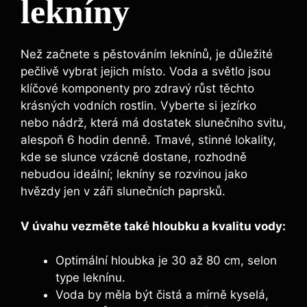
lekníny
Než začnete s pěstováním leknínů, je důležité
pečlivě vybrat jejich místo. Voda a světlo jsou
klíčové komponenty pro zdravý růst těchto
krásných vodních rostlin. Vyberte si jezírko
nebo nádrž, která má dostatek slunečního svitu,
alespoň 6 hodin denně. Tmavé, stinné lokality,
kde se slunce vzácně dostane, rozhodně
nebudou ideální; lekníny se rozvinou jako
hvězdy jen v záři slunečních paprsků.
V úvahu vezměte také hloubku a kvalitu vody:
Optimální hloubka je 30 až 80 cm, selon
type leknínu.
Voda by měla být čistá a mírně kyselá,