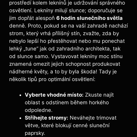
prostředí kolem leknínů je udržování správného
osvětlení. Lekníny milují slunce; doporučuje se
jim dopřát alespoň
6 hodin slunečního světla
denně. Proto, pokud se na vaší zahradě nachází
strom, který vrhá přílišný stín, zvažte, zda by
nebylo lepší ho přestěhovat nebo mu ponechat
lehký „tune“ jak od zahradního architekta, tak
od slunce samo. Vystavovat lekníny moc stínu
znamená omezit jejich schopnost produkovat
nádherné květy, a to by byla škoda! Tady je
několik tipů pro optimální osvětlení:
Vyberte vhodné místo:
Zkuste najít
oblast s odstínem během horkého
odpoledne.
Stříhejte stromy:
Neváhejte trimovat
větve, které blokují cenné sluneční
paprsky.