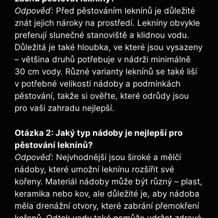
Odpověď:
Před pěstováním leknínů je důležité
znát jejich nároky na prostředí. Lekníny obvykle
preferují slunečné stanoviště a klidnou vodu.
Důležitá je také hloubka, ve které jsou vysazeny
– většina druhů potřebuje v nádrži minimálně
30 cm vody. Různé varianty leknínů se také liší
v potřebné velikosti nádoby a podmínkách
pěstování, takže si ověřte, které odrůdy jsou
pro vaši zahradu nejlepší.
Otázka 2: Jaký typ nádoby je nejlepší pro
pěstování leknínů?
Odpověď:
Nejvhodnější jsou široké a mělčí
nádoby, které umožní leknínu rozšířit své
kořeny. Materiál nádoby může být různý – plast,
keramika nebo kov, ale důležité je, aby nádoba
měla drenážní otvory, které zabrání přemokření
kořenů. Odtok vody také pomůže udržet zdravé