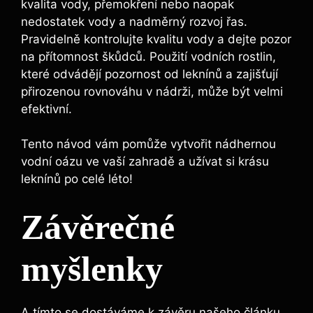
kvalita vody, přemokření nebo naopak
nedostatek vody a nadměrný rozvoj řas.
Pravidelně kontrolujte kvalitu vody a dejte pozor
na přítomnost škůdců. Použití vodních rostlin,
které odvádějí pozornost od leknínů a zajišťují
přirozenou rovnováhu v nádrži, může být velmi
efektivní.
Tento návod vám pomůže vytvořit nádhernou
vodní oázu ve vaší zahradě a užívat si krásu
leknínů po celé léto!
Závěrečné
myšlenky
A tímto se dostáváme k závěru našeho článku