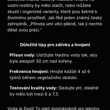
vodní rostliny by mělo stačit, nebo můžete
zkusit i organické varianty, které jsou šetrné k
životnímu prostředí. Jak říká jeden známý český
zahradník, „Příroda umí věci pěkně, tak ji nechte
dělat svou práci.“
Důležité tipy pro zálivku a hnojení
Přísun vody:
Udržujte hladinu vody tak, aby
byla alespoň 30 cm nad kořeny.
Frekvence hnojení:
Hnojte každé 4 až 6
týdnů během vegetačního období.
Testování kvality vody:
Sledujte pH, ideálně
by mělo být mezi 6 a 7,5.
Voda je život! To platí dvojnásobně pro lekníny,