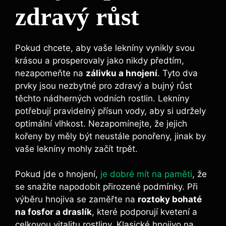
zdravý růst
Pokud chcete, aby vaše lekníny vynikly svou
krásou a prosperovaly jako nikdy předtím,
nezapomeňte na
zálivku a hnojení
. Tyto dva
prvky jsou nezbytné pro zdravý a bujný růst
těchto nádherných vodních rostlin. Lekníny
potřebují pravidelný přísun vody, aby si udržely
optimální vlhkost. Nezapomínejte, že jejich
kořeny by měly být neustále ponořeny, jinak by
vaše lekníny mohly začít trpět.
Pokud jde o hnojení,
je dobré mít na paměti
, že
se snažíte napodobit přirozené podmínky. Při
výběru hnojiva se zaměřte na
roztoky bohaté
na fosfor a draslík
, které podporují kvetení a
celkovou vitalitu rostliny. Klasické hnojivo na