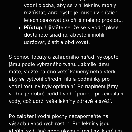
vodní plocha, aby se v ní lekníny mohly
rozrůstat, aniž byste je museli v příštích
letech osazovat do příliš malého prostoru.
Přístup:
Ujistěte se, že se k vodní ploše
dostanete snadno, abyste ji mohli
udržovat, čistit a obdivovat.
S pomocí lopaty a zahradního nářadí vykopete
jámu podle vybraného tvaru. Jakmile jámu
máte, vložte na dno větší kameny nebo štěrk,
aby se vytvořil přírodní filtr a podmínky pro
vodní rostliny byly optimální. Po naplnění jámy
vodou je dobré pořídit vodní pumpu pro cirkulaci
vody, což udrží vaše lekníny zdravé a svěží.
Po založení vodní plochy nezapomeňte na
výsadbu vhodných rostlin. Pro lekníny jsou
ideální vzdušné nebo plovoucí rostliny, které jim