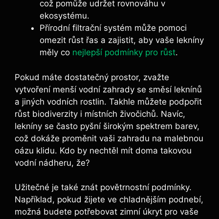
což pomůže udržet rovnováhu v
ekosystému.
Přírodní filtrační systém může pomoci
omezit růst řas a zajistit, aby vaše lekníny
měly co
nejlepší podmínky pro růst
.
Pokud máte dostatečný prostor, zvažte
vytvoření menší vodní zahrady se směsí leknínů
a jiných vodních rostlin. Takhle můžete podpořit
růst biodiverzity i místních živočichů. Navíc,
lekníny se často pyšní širokým spektrem barev,
což dokáže proměnit vaši zahradu na malebnou
oázu klidu. Kdo by nechtěl mít doma takovou
vodní nádheru, že?
Užitečné je také znát povětrnostní podmínky.
Například, pokud žijete ve chladnějším podnebí,
možná budete potřebovat zimní úkryt pro vaše