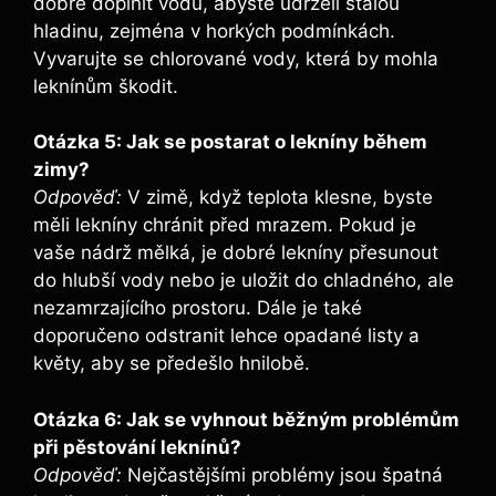
dobré doplnit vodu, abyste udrželi stálou
hladinu, zejména v horkých podmínkách.
Vyvarujte se chlorované vody, která by mohla
leknínům škodit.
Otázka 5: Jak se postarat o lekníny během
zimy?
Odpověď:
V zimě, když teplota klesne, byste
měli lekníny chránit před mrazem. Pokud je
vaše nádrž mělká, je dobré lekníny přesunout
do hlubší vody nebo je uložit do chladného, ale
nezamrzajícího prostoru. Dále je také
doporučeno odstranit lehce opadané listy a
květy, aby se předešlo hnilobě.
Otázka 6: Jak se vyhnout běžným problémům
při pěstování leknínů?
Odpověď:
Nejčastějšími problémy jsou špatná