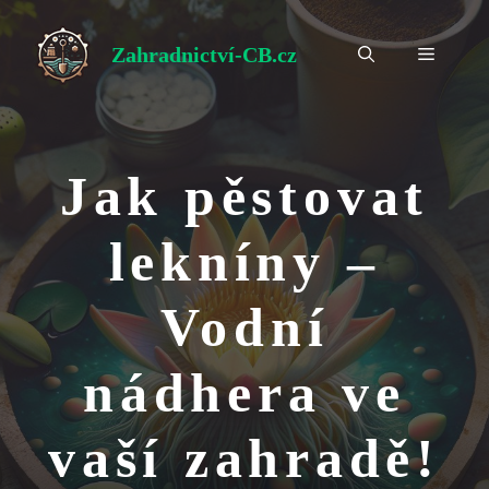
Přeskočit
na
Zahradnictví-CB.cz
Menu
obsah
Jak pěstovat
lekníny –
Vodní
nádhera ve
vaší zahradě!