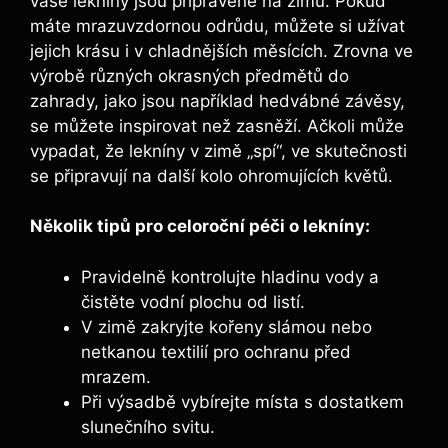
vaše lekníny jsou připravené na zimu. Pokud
máte mrazuvzdornou odrůdu, můžete si užívat
jejich krásu i v chladnějších měsících. Zrovna ve
výrobě různých okrasných předmětů do
zahrady, jako jsou například hedvábné závěsy,
se můžete inspirovat než zasněží. Ačkoli může
vypadat, že lekníny v zimě „spí“, ve skutečnosti
se připravují na další kolo ohromujících květů.
Několik tipů pro celoroční péči o lekníny:
Pravidelně kontrolujte hladinu vody a
čistěte vodní plochu od listí.
V zimě zakryjte kořeny slámou nebo
netkanou textilií pro ochranu před
mrazem.
Při výsadbě vybírejte místa s dostatkem
slunečního svitu.