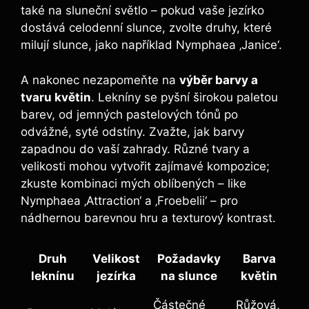
také na sluneční světlo – pokud vaše jezírko
dostává celodenní slunce, zvolte druhy, které
milují slunce, jako například Nymphaea ‚Janice‘.
A nakonec nezapomeňte na
výběr barvy a
tvaru květin
. Lekníny se pyšní širokou paletou
barev, od jemných pastelových tónů po
odvážné, syté odstíny. Zvažte, jak barvy
zapadnou do vaší zahrady. Různé tvary a
velikosti mohou vytvořit zajímavé kompozice;
zkuste kombinaci mých oblíbených – like
Nymphaea ‚Attraction‘ a ‚Froebelii‘ – pro
nádhernou barevnou hru a texturový kontrast.
Druh
Velikost
Požadavky
Barva
leknínu
jezírka
na slunce
květin
Částečné
Růžová,