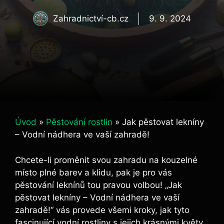
Zahradnictví-cb.cz
9. 9. 2024
Úvod
»
Pěstování rostlin
»
Jak pěstovat lekníny
– Vodní nádhera ve vaší zahradě!
Chcete-li proměnit svou zahradu na kouzelné
místo plné barev a klidu, pak je pro vás
pěstování leknínů tou pravou volbou! „Jak
pěstovat lekníny – Vodní nádhera ve vaší
zahradě!“ vás provede všemi kroky, jak tyto
fascinující vodní rostliny s jejich krásnými květy