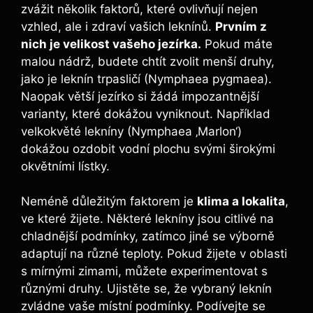
zvážit několik faktorů, které ovlivňují nejen
vzhled, ale i zdraví vašich leknínů.
Prvním z
nich je velikost vašeho jezírka.
Pokud máte
malou nádrž, budete chtít zvolit menší druhy,
jako je leknín trpasličí (Nymphaea pygmaea).
Naopak větší jezírko si žádá impozantnější
varianty, které dokážou vyniknout. Například
velkokvěté lekníny (Nymphaea ‚Marlon‘)
dokážou ozdobit vodní plochu svými širokými
okvětními lístky.
Neméně důležitým faktorem je
klima a lokalita
,
ve které žijete. Některé lekníny jsou citlivé na
chladnější podmínky, zatímco jiné se výborně
adaptují na různé teploty. Pokud žijete v oblasti
s mírnými zimami, můžete experimentovat s
různými druhy. Ujistěte se, že vybraný leknín
zvládne vaše místní podmínky. Podívejte se