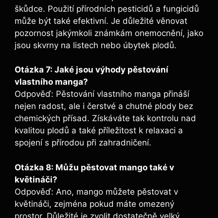
škůdce. Použití přírodních pesticidů a fungicidů
může být také efektivní. Je důležité věnovat
pozornost jakýmkoli známkám onemocnění, jako
jsou skvrny na listech nebo úbytek plodů.
Otázka 7: Jaké jsou výhody pěstování
vlastního manga?
Odpověď: Pěstování vlastního manga přináší
nejen radost, ale i čerstvé a chutné plody bez
chemických přísad. Získáváte tak kontrolu nad
kvalitou plodů a také příležitost k relaxaci a
spojení s přírodou při zahradničení.
Otázka 8: Můžu pěstovat mango také v
květináči?
Odpověď: Ano, mango můžete pěstovat v
květináči, zejména pokud máte omezený
prostor. Důležité je zvolit dostatečně velký