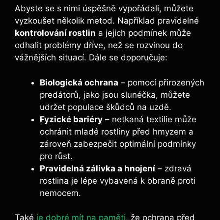
Abyste se s nimi úspěšně vypořádali, můžete
vyzkoušet několik metod. Například pravidelné
kontrolování rostlin
a jejich podmínek může
odhalit problémy dříve, než se rozvinou do
vážnějších situací. Dále se doporučuje:
Biologická ochrana
– pomocí přirozených
predátorů, jako jsou slunéčka, můžete
udržet populace škůdců na uzdě.
Fyzické bariéry
– netkaná textilie může
ochránit mladé rostliny před hmyzem a
zároveň zabezpečit optimální podmínky
pro růst.
Pravidelná zálivka a hnojení
– zdravá
rostlina je lépe vybavená k obraně proti
nemocem.
Také
je dobré mít na paměti
, že ochrana před