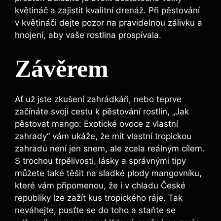
květináč a zajistit kvalitní drenáž. Při pěstování
v květináči dejte pozor na pravidelnou zálivku a
hnojení, aby vaše rostlina prospívala.
Závěrem
Ať už jste zkušení zahrádkáři, nebo teprve
začínáte svoji cestu k pěstování rostlin, „Jak
pěstovat mango: Exotické ovoce z vlastní
zahrady“ vám ukáže, že mít vlastní tropickou
zahradu není jen snem, ale zcela reálným cílem.
S trochou trpělivosti, lásky a správnými tipy
můžete také těšit na sladké plody mangovníku,
které vám připomenou, že i v chladu České
republiky lze zažít kus tropického ráje. Tak
neváhejte, pusťte se do toho a staňte se