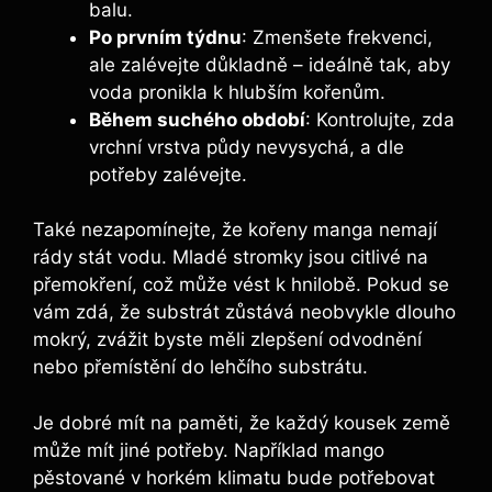
balu.
Po prvním týdnu
: Zmenšete frekvenci,
ale zalévejte důkladně – ideálně tak, aby
voda pronikla k hlubším kořenům.
Během suchého období
: Kontrolujte, zda
vrchní vrstva půdy nevysychá, a dle
potřeby zalévejte.
Také nezapomínejte, že kořeny manga nemají
rády stát vodu. Mladé stromky jsou citlivé na
přemokření, což může vést k hnilobě. Pokud se
vám zdá, že substrát zůstává neobvykle dlouho
mokrý, zvážit byste měli zlepšení odvodnění
nebo přemístění do lehčího substrátu.
Je dobré mít na paměti, že každý kousek země
může mít jiné potřeby. Například mango
pěstované v horkém klimatu bude potřebovat