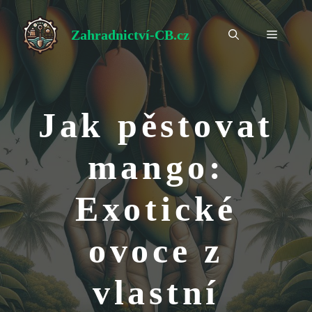
Přeskočit
na
Zahradnictví-CB.cz
Menu
obsah
Jak pěstovat
mango:
Exotické
ovoce z
vlastní