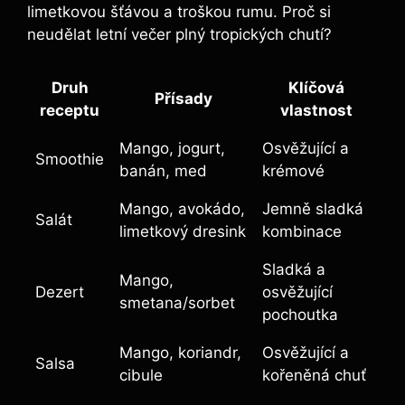
limetkovou šťávou a troškou rumu. Proč si
neudělat letní večer plný tropických chutí?
Druh
Klíčová
Přísady
receptu
vlastnost
Mango, jogurt,
Osvěžující a
Smoothie
banán, med
krémové
Mango, avokádo,
Jemně sladká
Salát
limetkový dresink
kombinace
Sladká a
Mango,
Dezert
osvěžující
smetana/sorbet
pochoutka
Mango, koriandr,
Osvěžující a
Salsa
cibule
kořeněná chuť