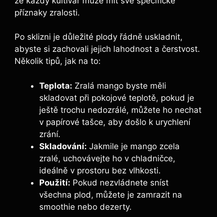
že každý kultivar může mít své specifické
příznaky zralosti.
Po sklizni je důležité plody řádně uskladnit,
abyste si zachovali jejich lahodnost a čerstvost.
Několik tipů, jak na to:
Teplota:
Zralá mango byste měli
skladovat při pokojové teplotě, pokud je
ještě trochu nedozrálé, můžete ho nechat
v papírové tašce, aby došlo k urychlení
zrání.
Skladování:
Jakmile je mango zcela
zralé, uchovávejte ho v chladničce,
ideálně v prostoru bez vlhkosti.
Použití:
Pokud nezvládnete sníst
všechna plod, můžete je zamrazit na
smoothie nebo dezerty.