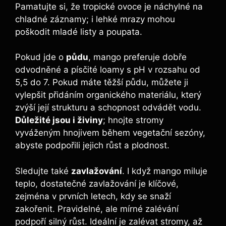
Pamatujte si, že tropické ovoce je náchylné na
chladné záznamy; i lehké mrazy mohou
poškodit mladé listy a poupata.
Pokud jde o
půdu
, mango preferuje dobře
odvodněné a písčité loamy s pH v rozsahu od
5,5 do 7. Pokud máte těžší půdu, můžete ji
vylepšit přidáním organického materiálu, který
zvýší její strukturu a schopnost odvádět vodu.
Důležité jsou i živiny
; hnojte stromy
vyváženým hnojivem během vegetační sezóny,
abyste podpořili jejich růst a plodnost.
Sledujte také
zavlažování
. I když mango miluje
teplo, dostatečné zavlažování je klíčové,
zejména v prvních letech, kdy se snaží
zakořenit. Pravidelné, ale mírné zalévání
podpoří silný růst. Ideální je zalévat stromy, až