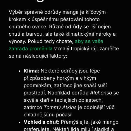
Výběr správné odrůdy manga je klíčovým
krokem k úspěšnému pěstování tohoto
chutného ovoce. Různé odrůdy se liší nejen
chutí a barvou, ale také klimatickými nároky a
výnosy. Pokud tedy chcete,
aby se vaše
zahrada proměnila
v malý tropický ráj, zaměřte
se na následující faktory:
Klima:
Některé odrůdy jsou lépe
přizpůsobeny horkým a vlhkým
podmínkám, zatímco jiné snáší suší
prostředí. Například odrůda
Alphonso
se
skvěle daří v teplejších oblastech,
zatímco
Tommy Atkins
je odolnější vůči
chladnějšímu počasí.
Vzhled a chuť:
Přemýšlejte, jaké mango
preferujete. Někteří lidé milují sladká a