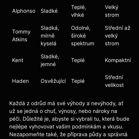
Teplé,
Velký
Alphonso
Sladké
vlhké
strom
Sladká,
Odolné,
Střední až
Tommy
mírně
široké
velký
Atkins
kyselá
spektrum
strom
Sladké,
Kent
Teplé
Kompaktní
jemné
Střední
Haden
Osvěžující
Teplé
velikost
Každá z odrůd má své výhody a nevýhody, ať
už se jedná o chuť, výnosy, nebo nároky na
péči. Důležité je, abyste si vybrali tu, která bude
nejlépe vyhovovat vašim podmínkám a vkusu.
Nezapomeňte také, že příprava půdy a správná