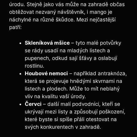
úrodu. Stejně jako vás může na zahradě občas
obtěžovat nezvaný návštěvník, i mango je
náchylné na různé škůdce. Mezi nejčastější
patří:
Skleníková mšice
– tyto malé potvůrky
se rády usadí na mladých listech a
pupenech, odkud sají šťávy a oslabují
rostlinu.
Houbové nemoci
– například antraknóza,
která se projevuje hnědými skvrnami na
listech a plodech. Může to mít neblahý
vliv na kvalitu vaší úrody.
Červci
– další malí podvodníci, kteří se
ukrývají mezi listy a způsobují poškození,
které byste si spíše přáli otestovat na
svých konkurentech v zahradě.