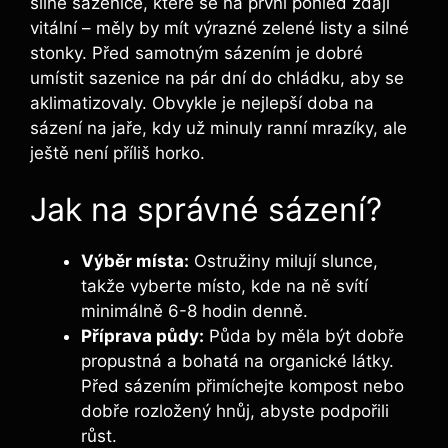
silné sazenice, které se na první pohled zdají
vitální – měly by mít výrazné zelené listy a silné
stonky. Před samotným sázením je dobré
umístit sazenice na pár dní do chládku, aby se
aklimatizovaly. Obvykle je nejlepší doba na
sázení na jaře, kdy už minuly ranní mrazíky, ale
ještě není příliš horko.
Jak na správné sázení?
Výběr místa:
Ostružiny milují slunce,
takže vyberte místo, kde na ně svítí
minimálně 6-8 hodin denně.
Příprava půdy:
Půda by měla být dobře
propustná a bohatá na organické látky.
Před sázením přimíchejte kompost nebo
dobře rozložený hnůj, abyste podpořili
růst.