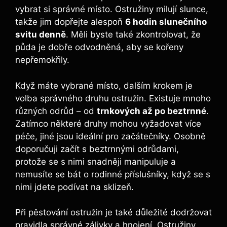
vybrat si správné místo. Ostružiny milují slunce,
takže jim dopřejte alespoň
6 hodin slunečního
svitu denně
. Měli byste také zkontrolovat, že
půda je dobře odvodněná, aby se kořeny
nepřemokřily.
Když máte vybrané místo, dalším krokem je
volba správného druhu ostružin. Existuje mnoho
různých odrůd – od
trnkových až po beztrnné
.
Zatímco některé druhy mohou vyžadovat více
péče, jiné jsou ideální pro začátečníky. Osobně
doporučuji začít s beztrnnými odrůdami,
protože se s nimi snadněji manipuluje a
nemusíte se bát o rodinné příslušníky, když se s
nimi jdete podívat na sklizeň.
Při pěstování ostružin je také důležité dodržovat
pravidla správné zálivky a hnojení. Ostružiny