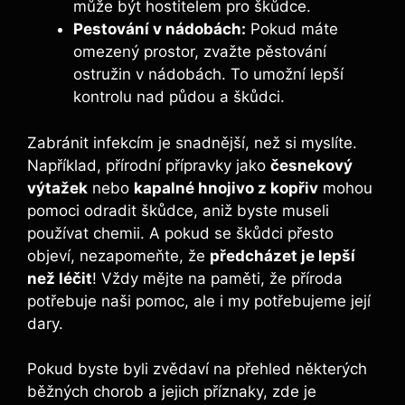
může být hostitelem pro škůdce.
Pestování v nádobách:
Pokud máte
omezený prostor, zvažte pěstování
ostružin v nádobách. To umožní lepší
kontrolu nad půdou a škůdci.
Zabránit infekcím je snadnější, než si myslíte.
Například, přírodní přípravky jako
česnekový
výtažek
nebo
kapalné hnojivo z kopřiv
mohou
pomoci odradit škůdce, aniž byste museli
používat chemii. A pokud se škůdci přesto
objeví, nezapomeňte, že
předcházet je lepší
než léčit
! Vždy mějte na paměti, že příroda
potřebuje naši pomoc, ale i my potřebujeme její
dary.
Pokud byste byli zvědaví na přehled některých
běžných chorob a jejich příznaky, zde je