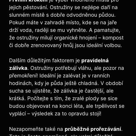
jejich pěstování. Ostružiny se nejlépe daří na
slunném místě s dobře odvodněnou půdou.
Pokud máte v zahradě místo, kde se na jaře
drží voda, raději se mu vyhněte. A pamatujte,
že ostružiny milují organické hnojení – kompost
či dobře zrenovovaný hnůj jsou ideální volbou.
Dalším důležitým faktorem je
pravidelná
zálivka
. Ostružiny potřebují vláhu, ale pozor na
přemokření! Ideální je zalévat je v ranních
hodinách, kdy je půda ještě chladná. V období
sucha se ujistěte, že zálivka je častější, ale
krátká. Počítejte s tím, že zralé plody se sice
budou objevovat na konci léta, ale trpělivost se
vyplácí – výsledek za to opravdu stojí!
Nezapomeňte také na
průběžné prořezávání
.