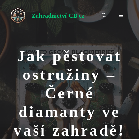
Přeskočit
na
Zahradnictví-CB.cz
Menu
obsah
Jak pěstovat
ostružiny –
Černé
diamanty ve
vaší zahradě!