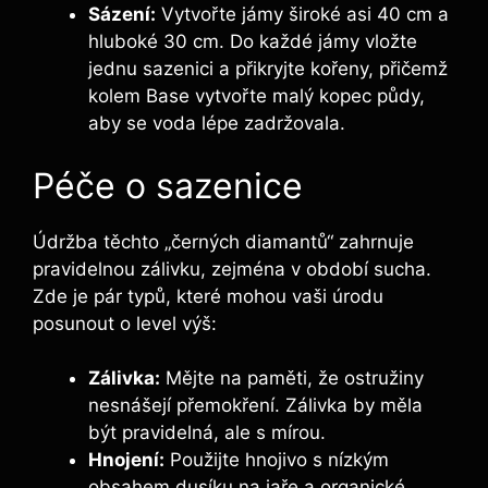
Sázení:
Vytvořte jámy široké asi 40 cm a
hluboké 30 cm. Do každé jámy vložte
jednu sazenici a přikryjte kořeny, přičemž
kolem Base vytvořte malý kopec půdy,
aby se voda lépe zadržovala.
Péče o sazenice
Údržba těchto „černých diamantů“ zahrnuje
pravidelnou zálivku, zejména v období sucha.
Zde je pár typů, které mohou vaši úrodu
posunout o level výš:
Zálivka:
Mějte na paměti, že ostružiny
nesnášejí přemokření. Zálivka by měla
být pravidelná, ale s mírou.
Hnojení:
Použijte hnojivo s nízkým
obsahem dusíku na jaře a organické