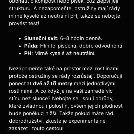
obohatit o kompost nebo písek, což zlepší její
strukturu. A nezapomeňte, ostružiny mají rády
mírně kyselé až neutrální pH, takže se nebojte
provést test!
Sluneční svit:
6–8 hodin denně.
Půda:
Hlinito-písečná, dobře odvodněná.
PH:
Mírně kyselé až neutrální.
Nezapomeňte také na prostor mezi rostlinami,
protože ostružiny se rády rozrůstají. Doporučuji
ponechat
dvě až tři metry
mezi jednotlivými
rostlinami. A co když je na vaší zahradě víc
stínu než slunce? Nebojte se, jsou i odrůdy,
které zvládnou i polostín, ovšem jejich plodnost
bude poněkud nižší. Takže pokud máte rádi
dobrodružství, zkuste je experimentálně
zasázet i touto cestou!