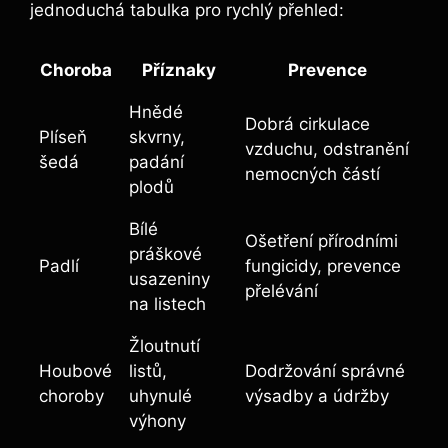
jednoduchá tabulka pro rychlý přehled:
Choroba
Příznaky
Prevence
Hnědé
Dobrá cirkulace
Plíseň
skvrny,
vzduchu, odstranění
šedá
padání
nemocných částí
plodů
Bílé
Ošetření přírodními
práškové
Padlí
fungicidy, prevence
usazeniny
přelévání
na listech
Žloutnutí
Houbové
listů,
Dodržování správné
choroby
uhynulé
výsadby a údržby
výhony