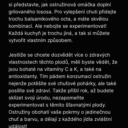
si představte, jak ostružinová omáčka doplní
grilovaného lososa. Pro vylepšení chuti přidejte
trochu balsamikového octa, a máte skvělou
kombinaci. Ale nebojte se experimentovat!
Každá kuchyň je trochu jiná, a tak si můžete
vytvořit vlastním způsobem.
Jestliže se chcete dozvědět více o zdravých
vlastnostech těchto plodů, měli byste vědět, že
jsou bohaté na vitamíny C a K, a také na
antioxidanty. Tím pádem konzumací ostružin
nejenže potěšíte své chuťové pohárky, ale také
posílíte své zdraví. Takže příští rok, až budete
sklízet svoji úrodu, nezapomeňte
experimentovat s těmito šťavnatými plody.
Ostružiny obohatí vaše pokrmy o jedinečnou
chuť a barvu, a dělají z každého jídla zvláštní
událost!