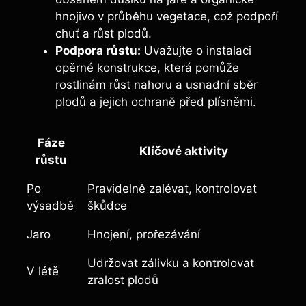
hnojivo v průběhu vegetace, což podpoří
chuť a růst plodů.
Podpora růstu:
Uvažujte o instalaci
opěrné konstrukce, která pomůže
rostlinám růst nahoru a usnadní sběr
plodů a jejich ochraně před plísněmi.
Fáze
Klíčové aktivity
růstu
Po
Pravidelně zalévat, kontrolovat
výsadbě
škůdce
Jaro
Hnojení, prořezávání
Udržovat zálivku a kontrolovat
V létě
zralost plodů