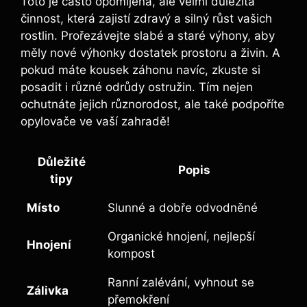
Toto je často opomíjená, ale velmi důležitá
činnost, která zajistí zdravý a silný růst vašich
rostlin. Prořezávejte slabé a staré výhony, aby
měly nové výhonky dostatek prostoru a živin. A
pokud máte kousek záhonu navíc, zkuste si
posadit i různé odrůdy ostružin. Tím nejen
ochutnáte jejich různorodost, ale také podpoříte
opylovače ve vaší zahradě!
Důležité
Popis
tipy
Místo
Slunné a dobře odvodněné
Organické hnojení, nejlepší
Hnojení
kompost
Ranní zalévání, vyhnout se
Zálivka
přemokření