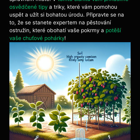
osvědčené tipy
a triky, které vám pomohou
uspět a užít si bohatou úrodu. Připravte se na
to, že se stanete expertem na pěstování
ostružin, které obohatí vaše pokrmy a
potěší
vaše chuťové pohárky
!