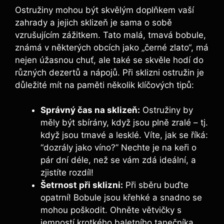
Ostružiny mohou být skvělým doplňkem vaší
zahrady a jejich sklizeň je sama o sobě
vzrušujícím zážitkem. Tato malá, tmavá bobule,
známá v některých obcích jako „černé zlato“, má
nejen úžasnou chuť, ale také se skvěle hodí do
různých dezertů a nápojů. Při sklizni ostružin je
důležité mít na paměti několik klíčových tipů:
Správný čas na sklizeň:
Ostružiny by
měly být sbírány, když jsou plně zralé – tj.
když jsou tmavé a lesklé. Víte, jak se říká:
“dozrály jako víno?” Nechte je na keři o
pár dní déle, než se vám zdá ideální, a
zjistíte rozdíl!
Šetrnost při sklizni:
Při sběru buďte
opatrní! Bobule jsou křehké a snadno se
mohou poškodit. Ohněte větvičky s
jemností krotkého baletního tanečníka.