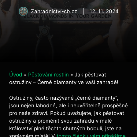
Zahradnictví-cb.cz
12. 11. 2024
Úvod
»
Pěstování rostlin
»
Jak pěstovat
ostružiny – Černé diamanty ve vaší zahradě!
Ostružiny, často nazývané „černé diamanty“,
jsou nejen lahodné, ale i neuvěřitelně prospěšné
pro naše zdraví. Pokud uvažujete, jak pěstovat
ostružiny a proměnit svou zahradu v malé
království plné těchto chutných bobulí, jste na
správném místě! V
tomto článku vám přinášíme