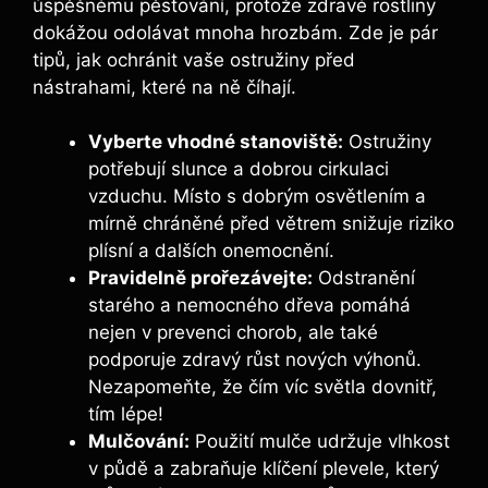
úspěšnému pěstování, protože zdravé rostliny
dokážou odolávat mnoha hrozbám. Zde je pár
tipů, jak ochránit vaše ostružiny před
nástrahami, které na ně číhají.
Vyberte vhodné stanoviště:
Ostružiny
potřebují slunce a dobrou cirkulaci
vzduchu. Místo s dobrým osvětlením a
mírně chráněné před větrem snižuje riziko
plísní a dalších onemocnění.
Pravidelně prořezávejte:
Odstranění
starého a nemocného dřeva pomáhá
nejen v prevenci chorob, ale také
podporuje zdravý růst nových výhonů.
Nezapomeňte, že čím víc světla dovnitř,
tím lépe!
Mulčování:
Použití mulče udržuje vlhkost
v půdě a zabraňuje klíčení plevele, který