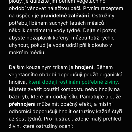
plody, je důležité jim během vegetačního
období věnovat náležitou péči. Prvním receptem
na úspěch je
pravidelné zalévání
. Ostružiny
potřebují během suchých letních měsíců i
několik centimetrů vody týdně. Dejte si pozor,
abyste nezaplavili kořeny, můžou totiž rychle
uhynout, pokud je voda udrží příliš dlouho v
mokrém médiu.
Dalším kouzelným trikem je
hnojení
. Během
vegetačního období doporučuji použít organická
hnojiva,
která dodají rostlinám potřebné živiny
.
Můžete zvážit použití kompostu nebo hnojiv na
bázi ryb, které jim dodají sílu. Pamatujte ale, že
přehnojení
může mít opačný efekt, a místní
odborníci doporučují hnojit ostružiny každé čtyři
až šest týdnů. Pro ilustraci, zde je malý přehled
živin, které ostružiny ocení: