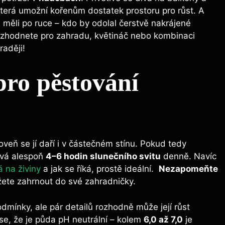
která umožní‍ kořenům ‍dostatek prostoru pro růst. A
te ji ‌měli po ruce – kdo by odolal čerstvě nakrájené
 rozhodnete ⁤pro zahradu, květináč nebo‍ kombinaci
raději!
ro ‍pěstování
veň ‍se jí daří i v ⁢částečném⁣ stínu. ⁣Pokud tedy
tává alespoň
4–6⁣ hodin slunečního ⁤svitu
‍denně. Navíc
 na ‍živiny
a jak⁢ se ‍říká,⁣ prostě ideální. ⁣
Nezapomeňte
ete ​zahrnout ⁢do své zahradničky.
mínky, ale pár detailů rozhodně může ​její ‍růst
se,⁣ že je ‍půda pH neutrální – kolem
6,0 ‌až 7,0
⁣je