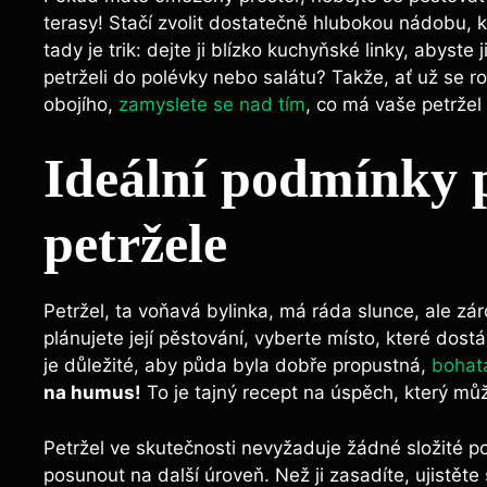
terasy! Stačí zvolit dostatečně ⁣hlubokou nádobu,‍ 
tady je ⁤trik: dejte⁤ ji blízko⁤ kuchyňské ​linky, abys
⁤petrželi do‍ polévky‌ nebo salátu? Takže, ať už se
obojího,
zamyslete se nad tím
,⁤ co má vaše petržel 
Ideální⁤ podmínky p
petržele
Petržel, ta ‌voňavá bylinka, ‌má ráda slunce, ale záro
plánujete její pěstování, ‌vyberte místo, které dos
je důležité, aby půda ​byla ​dobře propustná,
bohatá
na ‍humus!
To je‌ tajný recept na úspěch, který můž
Petržel ve skutečnosti nevyžaduje žádné složité pod
posunout na další úroveň. Než ji zasadíte, ujistěte 