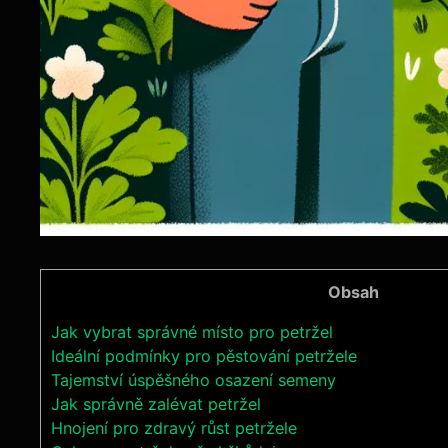
Obsah
Jak vybrat správné místo pro petržel
Ideální⁤ podmínky pro ‍pěstování petržele
Tajemství úspěšného osazení semeny
Jak ⁣správně zalévat​ petržel
Hnojení ⁤pro ⁣zdravý růst ⁣petržele