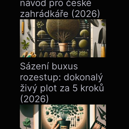
návod pro české
zahrádkáře (2026)
Sázení buxus
rozestup: dokonalý
živý plot za 5 kroků
(2026)