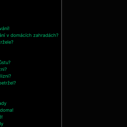
vání!
ování v⁣ domácích zahradách?
tržele?
ůstu?
zni?
izni? ‌
etržel? ​
rady
s doma!
ě!
dy