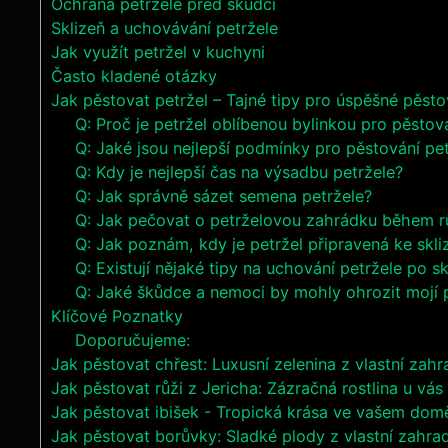
Ochrana petržele před škůdci
Sklizeň a ‍uchovávání ⁣petržele
Jak využít petržel ⁢v kuchyni
Často kladené otázky
Jak⁣ pěstovat petržel – Tajné tipy pro úspěšné pěsto
Q: Proč je petržel ​oblíbenou ⁤bylinkou ⁢pro pěst
Q: Jaké jsou ​nejlepší podmínky pro pěstování pe
Q: Kdy je nejlepší čas na výsadbu petržele? ‍
Q: Jak správně sázet semena petržele?‍ ⁣
Q: Jak pečovat ‍o petrželovou‍ zahrádku během ‌r
Q: Jak poznám, kdy je petržel ⁤připravená ke​ skli
Q:⁣ Existují nějaké⁤ tipy na ⁢uchování ⁣petržele ‌po skl
Q: ‍Jaké škůdce ‌a‌ nemoci by​ mohly ohrozit mojí ⁣p
Klíčové Poznatky
Doporučujeme:
Jak pěstovat chřest: Luxusní zelenina z vlastní zah
Jak pěstovat růži z Jericha: Zázračná rostlina u vá
Jak pěstovat ibišek - Tropická krása ve vašem dom
Jak pěstovat borůvky: Sladké plody z vlastní zahra