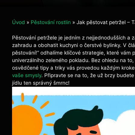
Úvod
»
Pěstování rostlin
»
Jak pěstovat petržel – T
Pěstování petržele ‍je jedním⁢ z‍ nejjednodušších a 
zahradu a obohatit kuchyni o čerstvé bylinky. V člá
pěstování!“ odhalíme ⁤klíčové⁢ strategie, které⁤ v
univerzálního zeleného⁤ pokladu. Bez ohledu na to,
osvědčené⁤ tipy a triky vás provedou ​každým ​kroke
vaše smysly
. ⁣Připravte ⁢se na to, že už⁤ brzy ‌budet
jídlu ten správný⁣ šmrnc!