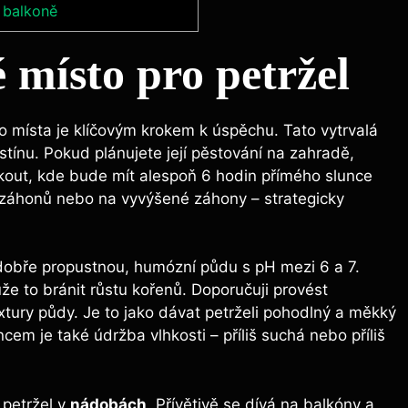
 balkoně
 místo pro petržel
 místa je ⁤klíčovým‌ krokem ⁤k úspěchu. Tato vytrvalá⁤
ostínu. Pokud plánujete její pěstování na⁣ zahradě,
 kout, kde bude mít alespoň 6 hodin přímého slunce
i záhonů ‌nebo na vyvýšené záhony ‍–⁤ strategicky
​ dobře propustnou, humózní půdu s pH mezi 6 a ⁣7.⁤
že to bránit ‍růstu kořenů. Doporučuji provést
xtury půdy. Je⁢ to jako​ dávat petrželi pohodlný a měkký
m je ‌také údržba vlhkosti – příliš⁢ suchá nebo příliš​
petržel ‍v
nádobách
. Přívětivě se dívá na balkóny a