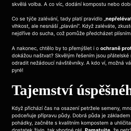
skvělá volba. A⁤ co víc, dodání kompostu ⁤nebo⁤ dob
Co se ​týče⁤ zalévání, tady platí pravidlo „
nepřelévat
vlhkost, ‍ale ⁣nesnáší „plavání“. Když ⁣zaléváte, zkus
nejdříve do sucha, což pomůže předcházet plísním
A ‌nakonec, chtělo by to přemýšlet i o
ochraně pro
dokážou naštvat? Skvělým řešením jsou přátelské r
odradit nežádoucí​ návštěvníky.⁤ A kdo⁤ ví, možná 
pyré!
Tajemství úspěšné
Když přichází ‌čas na ⁤osazení petržele semeny, m
podceňuje přípravu ⁤půdy. Dobrá ‍půda je⁢ základem 
pohádky, začněte s kvalitním kompostem⁤ a uhličitan
⁢dostatek živin,‌ tak vhodné pH.
Pamatujte
, že petr