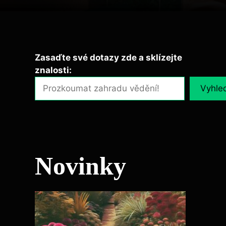
Zasaďte své dotazy zde a sklízejte
znalosti:
Vyhle
Novinky