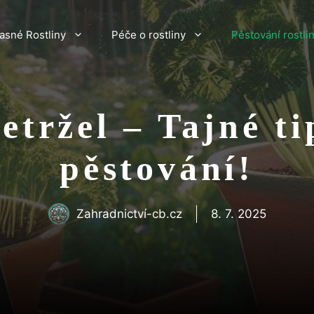
asné Rostliny
Péče o rostliny
Pěstování rostli
etržel – Tajné t
pěstování!
Zahradnictví-cb.cz
8. 7. 2025