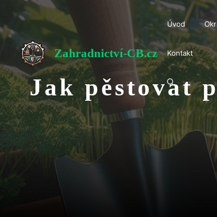
Přeskočit
na
Úvod
Okr
obsah
Zahradnictví-CB.cz
Kontakt
Jak pěstovat p