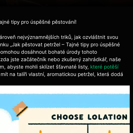
ajné tipy pro úspěšné pěstování!
⁤zároveň nejvýznamnějších triků, jak ozvláštnit svou
nku „Jak pěstovat petržel – Tajné tipy pro⁣ úspěšné
ám pomohou dosáhnout bohaté úrody‌ tohoto
 zda jste‍ začátečník nebo‍ zkušený zahrádkář, naše
m, abyste mohli sklízet šťavnaté listy,
které potěší
e mít na talíři‍ vlastní, ⁤aromatickou petržel, která dodá