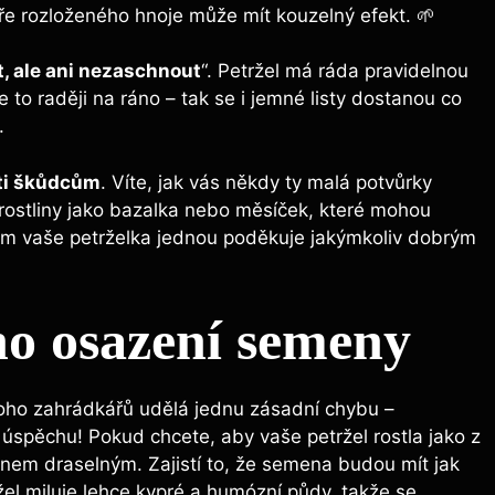
ře rozloženého hnoje může mít ⁢kouzelný efekt. ⁢🌱
, ale ani nezaschnout
“. ⁢Petržel má‍ ráda pravidelnou
te to raději ‌na ráno – tak se i jemné listy dostanou ‌co
.
ti ⁣škůdcům
. Víte, ‍jak vás někdy⁢ ty ⁣malá potvůrky
ostliny jako bazalka nebo měsíček, ‍které mohou
vám vaše ‌petrželka jednou poděkuje jakýmkoliv dobrým
ho osazení semeny
noho​ zahrádkářů udělá jednu zásadní chybu –
úspěchu!‌ Pokud chcete, ⁤aby vaše petržel rostla jako z
em draselným. ‌Zajistí to, ‍že ‌semena budou mít ⁤jak
žel miluje⁢ lehce kypré a ⁢humózní půdy, takže se