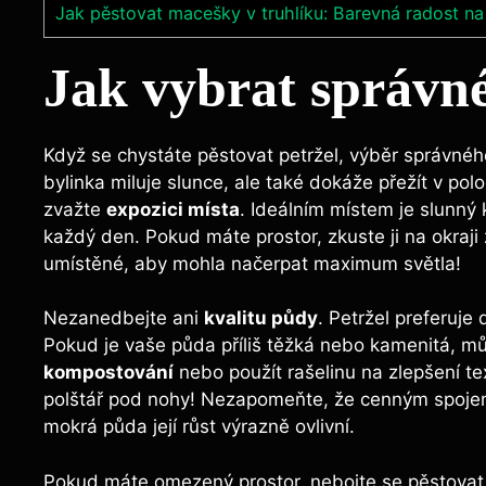
Jak pěstovat macešky v truhlíku: Barevná radost na
Jak vybrat správné
Když se chystáte ⁣pěstovat petržel, výběr ⁣správného
bylinka miluje slunce, ale​ také dokáže přežít v pol
zvažte
expozici místa
. Ideálním místem je slunný
každý den.⁣ Pokud máte prostor, zkuste ji na ⁢okraj
‍umístěné, aby mohla načerpat maximum světla!
Nezanedbejte ani⁤
kvalitu půdy
. Petržel preferuje
Pokud je⁣ vaše půda příliš těžká nebo​ kamenitá, ​mů
kompostování
nebo použít ⁣rašelinu na zlepšení​ te
⁢polštář ⁣pod nohy! Nezapomeňte, že ‌cenným spojence
mokrá půda její ⁣růst výrazně‌ ovlivní.
Pokud máte omezený prostor, nebojte se pěstovat 