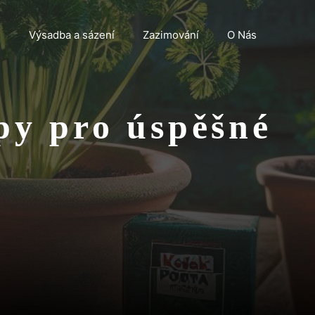
n
Výsadba a sázení
Zazimování
O Nás
ipy pro úspěšné