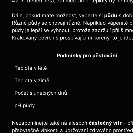
42 °C během léta, zatímco zimní teploty by neměly
Dále, pokud máte možnost, vyberte si
půdu
s dobr
Různé půdy se chovají různě. Například vápenité půd
půdy je lepší se vyhnout, protože zadržují příliš m
Krakovaný povrch s prospívajícími kořeny, to je ide
Podmínky pro pěstování
Teplota v létě
Teplota v zimě
Počet slunečných dnů
pH půdy
Nezapomínejte také na alespoň
částečný vítr
– př
přebytečné vlhkosti a udržovaní zdravého prostřed