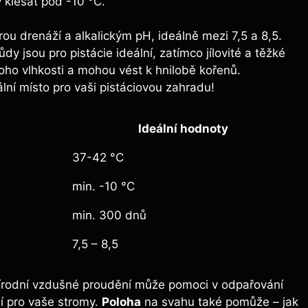
 klesat pod -10 °C.
ou drenáží a alkalickým pH, ideálně mezi 7,5 a 8,5.
y jsou pro pistácie ideální, zatímco jílovité a těžké
noho vlhkosti a mohou vést k hnilobě kořenů.
ální místo pro vaši pistáciovou zahradu!
Ideální hodnoty
37-42 °C
min. -10 °C
min. 300 dnů
7,5 – 8,5
írodní vzdušné proudění může pomoci v odpařování
í pro vaše stromy.
Poloha
na svahu také pomůže – jak