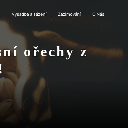
n
Výsadba a sázení
Zazimování
O Nás
sní ořechy z
!