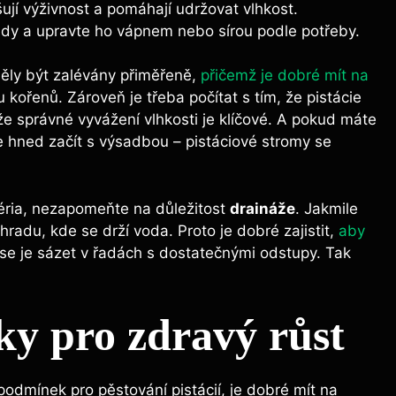
jí výživnost a pomáhají udržovat vlhkost.
ůdy a upravte ho vápnem nebo sírou podle potřeby.
měly být zalévány přiměřeně,
přičemž je dobré mít na
 kořenů. Zároveň je třeba počítat s tím, že pistácie
že správné vyvážení vlhkosti je klíčové. A pokud máte
 hned začít s výsadbou – pistáciové stromy se
éria, nezapomeňte na důležitost
draináže
. Jakmile
adu, kde se drží voda. Proto je dobré zajistit,
aby
se je sázet v řadách s dostatečnými odstupy. Tak
y pro zdravý růst
odmínek pro pěstování pistácií, je dobré mít na