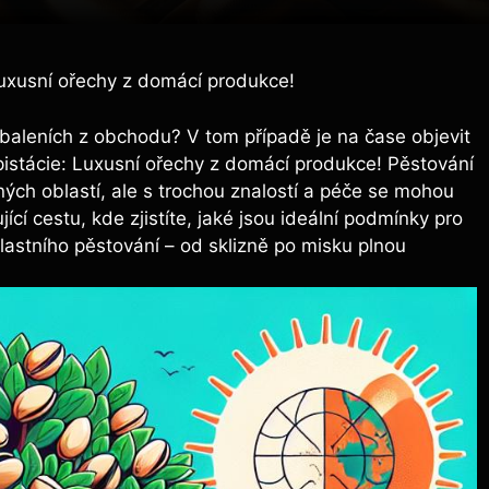
Luxusní ořechy z domácí produkce!
h baleních z obchodu? V tom případě je na čase objevit
pistácie: Luxusní ořechy z domácí produkce! Pěstování
ch oblastí, ale s trochou znalostí a péče se mohou
jící cestu, kde zjistíte, jaké jsou ideální podmínky pro
 vlastního pěstování – od sklizně po misku plnou