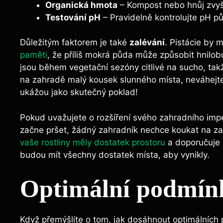
Organická hmota
– Kompost nebo hnůj zvyšu
Testování pH
– Pravidelně kontrolujte pH p
Důležitým faktorem je také
zalévání
. Pistácie by 
paměti
, že příliš mokrá půda může způsobit hnilobu
jsou během vegetační sezóny citlivé na sucho, tak
na zahradě malý kousek slunného místa, neváhejte
ukážou jako skutečný poklad!
Pokud uvažujete o rozšíření svého zahradního imp
začne pršet, žádný zahradník nechce koukat na zahr
vaše rostliny měly dostatek prostoru
a doporučuje 
budou mít všechny dostatek místa, aby vynikly.
Optimální podmínk
Když přemýšlíte o tom, jak dosáhnout optimálních p