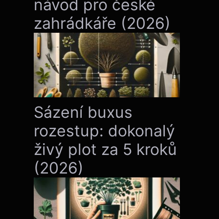
návod pro české
zahrádkáře (2026)
Sázení buxus
rozestup: dokonalý
živý plot za 5 kroků
(2026)