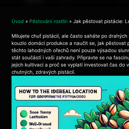
Úvod
»
Pěstování rostlin
»
Jak pěstovat pistácie: 
Milujete chuť pistácií, ale často saháte po drahýc
kouzlo domácí produkce a naučit se, jak pěstovat 
těchto lahodných ořechů není pouze výsadou slunný
stát součástí i vaší zahrady. Připravte se na fascinu
jejich kultivaci a proč se vyplatí investovat čas do
chutných, zdravých pistácií.