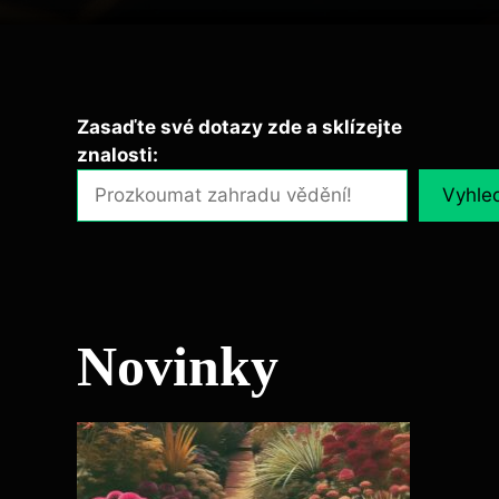
Zasaďte své dotazy zde a sklízejte
znalosti:
Vyhle
Novinky