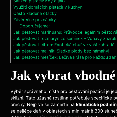
Sklizeň pistácií: Kdy a jak?
Využití domácích pistácií v kuchyni
Často kladené otázky
Závěrečné poznámky
Doporučujeme:
Jak pěstovat marihuanu: Průvodce legálním pěstov
Jak pěstovat rozmarýn ze semínek - Voňavý zázrak
Jak pěstovat citron: Exotická chuť ve vaší zahradě
Jak pěstovat maliník: Sladké plody bez námahy!
Jak pěstovat měsíček: Léčivá krása pro každou zah
Jak vybrat vhodné 
Výběr správného místa pro pěstování pistácií je je
sklizni. Tato úžasná rostlina potřebuje specifické
ořechy. Nejprve se zaměřte na
klimatické podmí
se nejlépe daří v oblastech s minimálně 300 sluneč