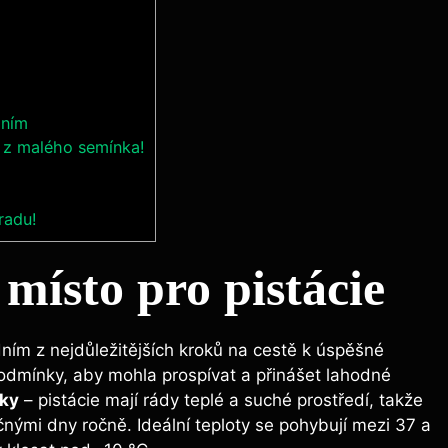
áním
 z malého semínka!
radu!
místo pro pistácie
dním z nejdůležitějších kroků na cestě k úspěšné
 podmínky, aby mohla prospívat a přinášet lahodné
nky
– pistácie mají rády teplé a suché prostředí, takže
nými dny ročně. Ideální teploty se pohybují mezi 37 a