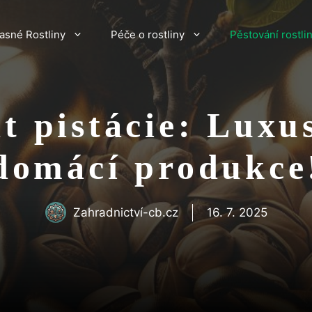
asné Rostliny
Péče o rostliny
Pěstování rostli
t pistácie: Luxu
domácí produkce
Zahradnictví-cb.cz
16. 7. 2025