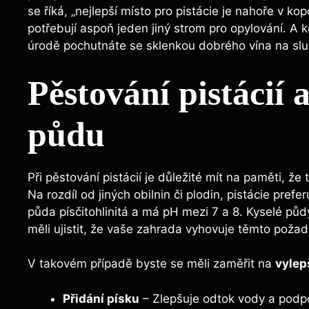
se říká, „nejlepší místo pro pistácie je nahoře v k
potřebují aspoň jeden jiný strom pro opylování. A 
úrodě pochutnáte se sklenkou dobrého vína na slu
Pěstování pistácií 
půdu
Při pěstování pistácií je důležité mít na paměti, ž
Na rozdíl od jiných obilnin či plodin, pistácie prefe
půda písčitohlinitá a má pH mezi 7 a 8. Kyselé pů
měli ujistit, že vaše zahrada vyhovuje těmto poža
V takovém případě byste se měli zaměřit na
vylep
Přidání písku
– Zlepšuje odtok vody a podpo