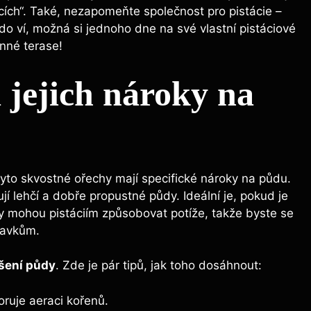
opcích“. Také, nezapomeňte společnost pro pistácie –
kdo ví, možná si jednoho dne na své vlastní pistáciové
nné terase!
a jejich nároky na
e tyto skvostné ořechy mají specifické nároky na půdu.
rují lehčí a dobře propustné půdy. Ideální je, pokud je
dy mohou pistáciím způsobovat potíže, takže byste se
davkům.
šení půdy
. Zde je pár tipů, jak toho dosáhnout:
ruje aeraci kořenů.