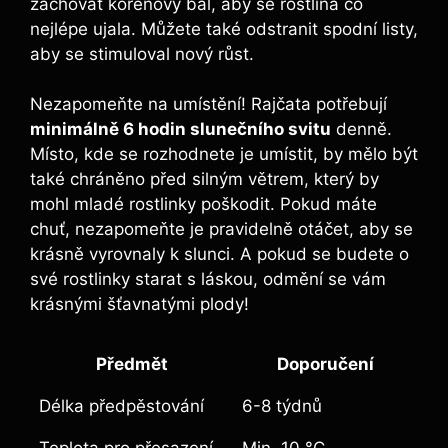
zachovat kořenový bal,​ aby ‌se rostlina⁣ co
nejlépe ‍ujala. Můžete také odstranit spodní listy,
aby se ​stimuloval nový ​růst.
Nezapomeňte na umístění! ​Rajčata potřebují
minimálně ⁢6 hodin slunečního ‌svitu
denně.
Místo, kde se rozhodnete⁤ je ⁢umístit,‍ by mělo být
také chráněno‍ před silným větrem, který by​
mohl ‍mladé‍ rostlinky poškodit. Pokud máte
‌chuť, ⁤nezapomeňte​ je pravidelně otáčet, aby se
krásně ⁢vyrovnaly⁣ k slunci. A pokud ‌se budete ⁢o
své rostlinky starat s láskou, odmění se vám
⁢krásnými šťavnatými plody!
Předmět
Doporučení
Délka předpěstování
6-8 ​týdnů
Teplota pro přesazení
Min. ⁣10 ‍°C