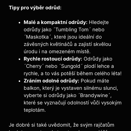
Tipy pro výběr⁣ odrůd:
Malé a ​kompaktní odrůdy:
Hledejte
odrůdy jako ´Tumbling Tom´ ‍nebo
´Maskotka´,​ které jsou ideální do
závěsných⁢ květináčů ⁣a zajistí skvělou
úrodu i na ​omezeném⁢ místě.
Rychle rostoucí⁢ odrůdy:
​Odrůdy⁢ jako‍
´Cherry´ nebo ´Sungold´ plodí lehce‍ a
rychle, a ⁤to vás potěší během celého léta!
Zráním odolné odrůdy:
Pokud máte
balkon, který je vystaven silnému‌ slunci,
vyberte ⁤si ‍odrůdy jako ´Brandywine´,
které se⁣ vyznačují odolností vůči vysokým​
teplotám.
Je​ dobré ‍si‌ také uvědomit, že svým rajčatům