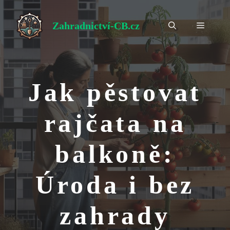
Přeskočit
na
Zahradnictví-CB.cz
Menu
obsah
Jak pěstovat
rajčata na
balkoně:
Úroda i bez
zahrady