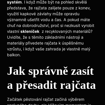
systém
. I když‌ může ‌být na pohled skvělá
představa,⁣ že rajčata zalijete pouze z konev,​
využití kapkové závlahy​ může opravdu
‍významně ušetřit vodu a čas. ⁤A pokud⁣ máte​
chuť na dobrodružství, proč‌ si nezkusit vyrobit
vlastní
skleníček
‌ z ‌recyklovaných ‌materiálů?
Uvidíte, že s těmito základními‌ nástroji⁤ a‌
materiály přivedete rajčata ⁣k úspěšnému
vzrůstu, ​i když vaše zahrada je vlastně ⁤malý‍
balkon.
Jak správně‌ zasít
a přesadit rajčata
Začátek pěstování rajčat začíná⁤ výběrem