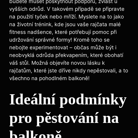
budete⁤ muset poskytnout podporu, zvlášť⁤ u ​
vyšších odrůd. V takovém ⁣případě‍ se připravte‌
na ​použití ⁤tyček nebo mříží. Myslete na to jako
na životní ⁢trénink, ‍kde jsou vaše rajčata malé
fitness nadšence, které potřebují​ pomoc ⁤při
udržování správné formy! ‌Kromě ‌toho se
nebojte experimentovat ⁢– občas může⁢ být i‍
neobvyklá odrůda překvapením, které ⁣obohatí
‍váš stůl. Možná ‌objevíte‌ novou lásku‌ k
rajčatům,​ které jste ⁢dříve nikdy‍ nepěstovali, a​ to
všechno ⁣na pohodlném balkoně!
Ideální podmínky
pro pěstování na
balkoně