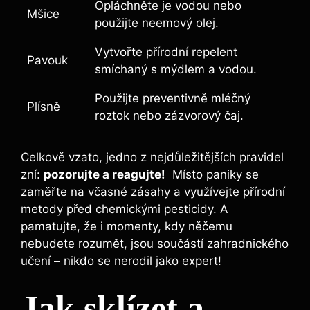
Opláchněte je vodou nebo
Mšice
použijte ⁢neemový olej.
Vytvořte přírodní repelent
Pavouk
smíchaný ​s ⁣mýdlem a vodou.
Použijte preventivně mléčný
Plísně
roztok nebo zázvorový čaj.
Celkově vzato, jedno ‍z nejdůležitějších pravidel‍
zní:
pozorujte a reagujte!
⁤ Místo ‌paniky⁢ se
zaměřte na‍ včasné zásahy⁢ a využívejte přírodní​
metody před chemickými pesticidy. A
pamatujte, že i momenty, kdy něčemu
nebudete rozumět, jsou součástí zahradnického
učení – nikdo‌ se nerodil ​jako expert!
Jak sklízet ‌a