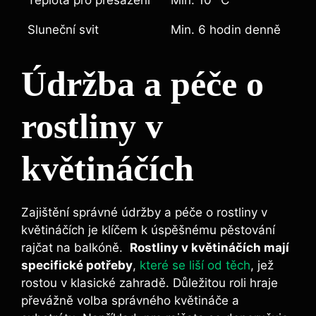
Sluneční svit
Min. 6​ hodin⁢ denně
Údržba ‌a péče o
rostliny v‍
květináčích
Zajištění správné údržby a péče o⁣ rostliny​ v​
květináčích⁤ je klíčem k⁤ úspěšnému pěstování
rajčat ⁢na balkóně. ⁢
Rostliny v květináčích‌ mají
⁤specifické potřeby
,
které se liší od těch
, jež
⁣rostou⁣ v klasické zahradě.⁣ Důležitou roli⁢ hraje
převážně volba správného květináče⁤ a