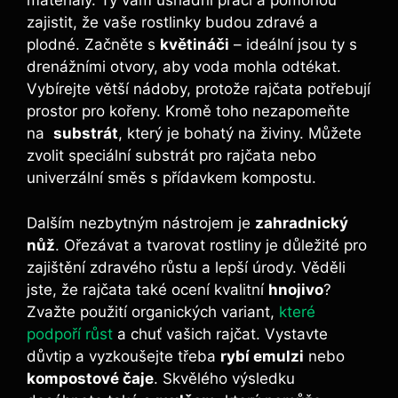
materiály. Ty vám usnadní práci⁣ a ⁤pomohou
zajistit, že vaše rostlinky budou zdravé a
plodné. Začněte s
květináči
– ideální jsou ty s⁢
drenážními ​otvory,⁣ aby voda mohla⁣ odtékat.
Vybírejte větší ​nádoby,‌ protože rajčata potřebují
prostor⁤ pro kořeny. Kromě ⁤toho nezapomeňte
⁣na ⁢
substrát
, který ⁢je bohatý na živiny. Můžete
zvolit ⁣speciální substrát pro rajčata nebo
univerzální⁤ směs s ‍přídavkem kompostu.
Dalším nezbytným nástrojem je
zahradnický
nůž
. Ořezávat ‌a tvarovat rostliny‍ je​ důležité‌ pro
zajištění zdravého růstu a lepší‍ úrody. Věděli‍
jste, že rajčata také ocení kvalitní
hnojivo
?
Zvažte použití ⁤organických variant,
které
podpoří růst
a chuť⁢ vašich ​rajčat. Vystavte
důvtip a ​vyzkoušejte třeba
rybí emulzi
nebo
kompostové čaje
.⁢ Skvělého ‍výsledku