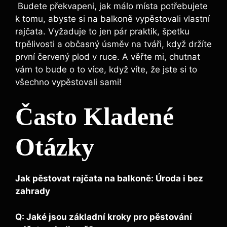
⁣ Budete překvapeni, jak málo místa potřebujete⁢
k tomu, ‌abyste si na balkoně vypěstovali vlastní
rajčata.⁣ Vyžaduje to jen pár ⁤praktik, špetku
trpělivosti a​ občasný úsměv na tváři, když držíte
první červený plod v ruce. ​A věřte mi, chutnat
vám to bude o to více,⁤ když víte,⁢ že⁣ jste si to⁢
všechno ‍vypěstovali sami! ​
Často Kladené
⁤Otázky
Jak ⁤pěstovat rajčata na balkoně: Úroda ⁤i bez
zahrady
Q: Jaké jsou ​základní ​kroky pro pěstování