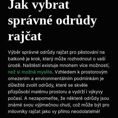
Jak vybrat
⁤správné odrůdy
rajčat
Výběr ⁢správné odrůdy ⁣rajčat ‌pro pěstování na
balkoně je krok, ⁣který‍ může‌ rozhodnout ⁣o ‌vaší
úrodě. ⁢Naštěstí ‍existuje ‍mnohem více⁣ možností,
než si možná myslíte
. Vzhledem​ k prostorovým
omezením a environmentálním podmínkám ⁢je
důležité zvolit odrůdy,‍ které se skvěle
přizpůsobí malému prostoru ⁣a vydrží i výkyvy
počasí. A nezapomeňte, že některé odrůdy jsou
známé svou ‍výjimečnou chutí, což může⁤ být‌ pro
‌milovníky ​rajčat jako ⁣vy přímo ⁣neodolatelné!