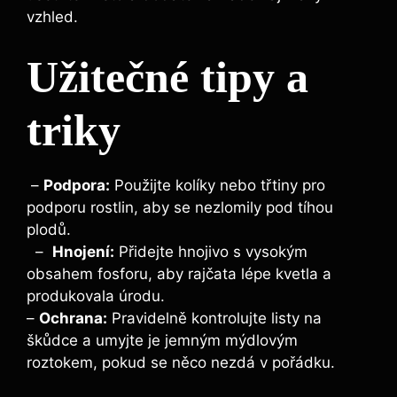
vzhled.
Užitečné tipy a
triky
‍ –
Podpora:
Použijte kolíky nebo třtiny pro
podporu ⁤rostlin, aby​ se‌ nezlomily pod tíhou
plodů.
​ ‍ – ‌
Hnojení:
Přidejte hnojivo ​s vysokým‌
obsahem fosforu, aby ​rajčata lépe kvetla a
produkovala úrodu.
–
Ochrana:
Pravidelně kontrolujte listy na⁢
škůdce ⁢a umyjte je⁣ jemným ⁤mýdlovým
roztokem, ⁣pokud se něco nezdá v pořádku.