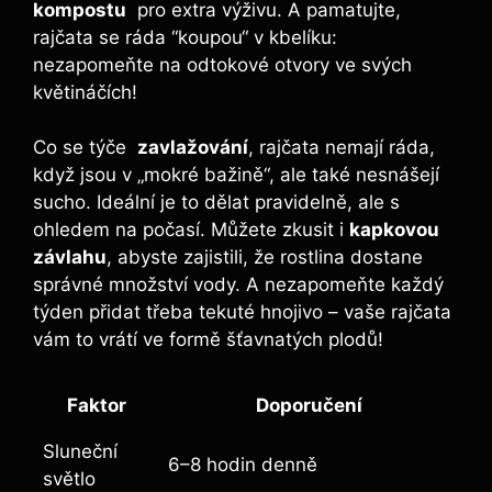
kompostu
​ pro extra výživu. A pamatujte,
⁤rajčata se ráda ⁢“koupou“ v kbelíku:⁢
nezapomeňte na odtokové otvory ve ‌svých‌
květináčích!
Co se týče ⁢
zavlažování
, rajčata nemají ⁤ráda,
když​ jsou v „mokré ‌bažině“,‍ ale také nesnášejí
sucho. Ideální je to⁤ dělat pravidelně, ale s
ohledem na počasí. Můžete zkusit i‍
kapkovou‍
závlahu
,⁣ abyste zajistili, že rostlina dostane
správné množství ⁣vody. ⁣A ​nezapomeňte každý
týden přidat⁣ třeba⁢ tekuté hnojivo – vaše rajčata‌
vám to vrátí ⁢ve ​formě ‌šťavnatých plodů!
Faktor
Doporučení
Sluneční​
6–8⁢ hodin denně
světlo