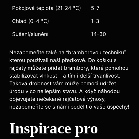
Pokojová teplota ‍(21-24 °C)
5-7
Chlad (0-4 °C)
1-3
Sušení/slunění
14-30
Nezapomeňte také na ​“bramborovou‍ techniku“,
kterou používali naši předkové.​ Do košíku⁢ s
rajčaty můžete​ přidat brambory, které pomohou
stabilizovat ‌vlhkost – a tím i delší trvanlivost.
Taková drobnost vám může⁤ pomoci⁤ udržet​
úrodu v co ⁣nejlepším ⁤stavu. A když ⁤náhodou
objevujete ⁤nečekané rajčatové výnosy,⁣
nezapomeňte⁤ se s námi podělit o vaše​ úspěchy!
Inspirace​ pro