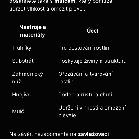
dosáhnete také s
mulčem
, ‍který⁣ pomůže
udržet vlhkost a omezit ‌plevel.
Nástroje‍ a‌
Účel
materiály
Truhlíky
Pro pěstování rostlin
Substrát
Poskytuje živiny ​a strukturu
Zahradnický
Ořezávání ​a tvarování
nůž
rostlin
Hnojivo
Podpora růstu a chuti
Udržení⁤ vlhkosti ​a ‍omezení
Mulč
plevele
Na ‌závěr, nezapomeňte ‍na
zavlažovací