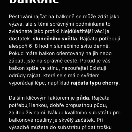
Pěstování⁣ rajčat na balkoně se‌ může‍ zdát jako
výzva, ⁤ale s těmi správnými podmínkami ‍to
zvládnete⁣ jako⁤ profík! Nejdůležitější věcí je
dostatek ‌
slunečního světla
. Rajčata potřebují
alespoň 6–8 hodin slunečního svitu denně.
‌Pokud máte balkon orientovaný ‍na ⁤jih‌ nebo
západ, jste na správné⁢ cestě. Pokud je váš
balkon spíše⁢ ve‌ stínu, ⁤nezoufejte! Existují
odrůdy rajčat, ⁤které se s málo světlem⁣
vypořádají lépe, například
rajčata typu cherry
.
Dalším​ klíčovým faktorem ‌je⁢
půda
. Rajčata
potřebují lehkou, dobře propustnou⁤ půdu,
⁤zalitou živinami. Nákup kvalitního ⁣substrátu pro
balkonové rostliny‍ je skvělý ⁤začátek. ‌Při
výsadbě ⁤můžete do substrátu přidat trošku