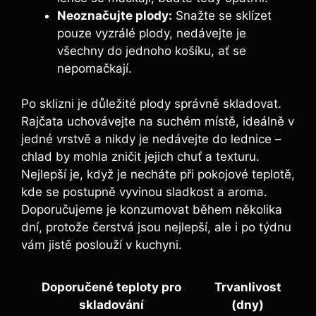
Neoznačujte plody:
‍Snažte ⁢se sklízet
⁢pouze vyzrálé plody, nedávejte ⁢je
všechny do⁣ jednoho⁤ košíku, ať se
nepomačkají.
Po sklizni‌ je důležité ⁤plody ⁣správně skladovat.
Rajčata ⁢uchovávejte ⁣na⁤ suchém místě, ⁤ideálně ‍v
jedné vrstvě a ‌nikdy je ​nedávejte do lednice –
chlad by mohla zničit jejich chuť a texturu.
Nejlepší je,⁣ když‌ je necháte při pokojové teplotě,​
kde se postupně vyvinou sladkost a aroma.
Doporučujeme je konzumovat ​během ⁢několika⁤
dní, protože čerstvá jsou nejlepší, ale‍ i po týdnu
vám jistě poslouží ‌v ⁢kuchyni.‍
Doporučené ‌teploty ​pro
Trvanlivost
skladování
(dny)