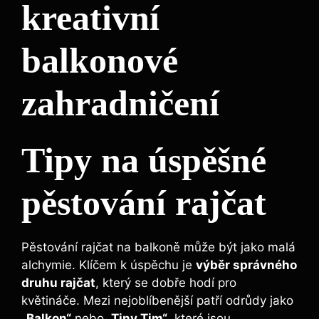
kreativní
balkonové
zahradničení
Tipy na úspěšné
pěstování‌ rajčat
Pěstování rajčat ‌na balkoně může​ být jako malá
alchymie. ​Klíčem k úspěchu je
výběr⁣ správného
druhu rajčat
,⁢ který ​se ⁤dobře‍ hodí⁣ pro
květináče. Mezi nejoblíbenější patří⁤ odrůdy jako
„Balkon“
nebo
„Tiny ‌Tim“
, ​které jsou