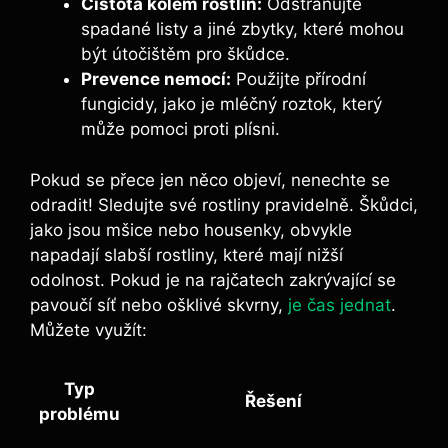
Čistota ‌kolem rostlin:
Odstraňujte
spadané listy a jiné zbytky, které mohou
být‍ útočištěm pro škůdce.
Prevence nemocí:
Použijte přírodní
fungicidy, jako je mléčný roztok,⁣ který
může ​pomoci proti ⁣plísni.
Pokud se přece jen něco objeví,⁣ nenechte se
⁢odradit! ⁢Sledujte své rostliny pravidelně. Škůdci,
jako ⁣jsou mšice⁢ nebo housenky, obvykle⁣
napadají slabší⁤ rostliny, které mají nižší
odolnost. Pokud ⁢je ‍na rajčatech zakrývající se
pavoučí ​síť⁢ nebo ošklivé ⁣skvrny,
je čas jednat
.⁤
Můžete ⁤využít:
Typ
Řešení
⁤problému