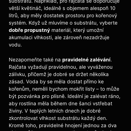
substrátu. Například, pro​ rajčata se‌ doporučuje
větší květináč, ideálně s objemem alespoň ‌10
⁢litrů, aby měly dostatek prostoru pro kořenový
⁣systém. Když už ⁤mluvíme o substrátu, vyberte
dobře propustný
⁣materiál, ‌který‌ umožní
akumulaci vlhkosti,⁤ ale zároveň⁢ nezadržuje
vodu.
Nezapomeňte⁢ také na
pravidelné ⁢zalévání
.
Rajčata vyžadují pravidelnou, ale vyváženou
zálivku, přičemž⁣ je dobré se držet několika
zásad.⁢ Voda by⁤ se‍ měla dostat přímo ke⁢
kořenům, neměli bychom ‌mokřit‌ listy ‍–​ to může
být pozvánka pro plísně. Ideální je zalévat ​ráno,
aby rostlina měla ⁤během‍ dne‍ šanci​ vstřebat
živiny. V teplých‌ letních dnech​ je dobré
zkontrolovat vlhkost substrátu každý den.⁤
Kromě toho, ‌pravidelné hnojení jednou za⁣ dva