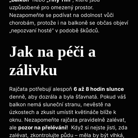
⁤uzpůsobené pro omezený prostor.
‌Nezapomeňte se podívat‌ na⁢ odolnost vůči
chorobám, protože​ i na balkoně se občas objeví⁣
„nepozvaní hosté“ v podobě škůdců.
Jak na péči‌ a
zálivku
​Rajčata‍ potřebují alespoň
6 až ⁣8 hodin slunce
‍denně, aby dozrála a byla šťavnatá. Pokud váš⁣
balkon‌ nemá ⁣sluneční ‍stranu, ⁢nevěstě‍ na
⁢úzkostech a zkusit umístit květináče blíže k
oknu. Nezapomeňte rajčata pravidelně zalévat,
ale
pozor na přelévání!
​ Když si nejste jisti, zda
zalévat, ⁣zkontrolujte půdu – ⁤měla by být vlhká,