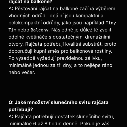
rajčat ⁤na balkoně?
A: Pěstování​ rajčat na​ balkoně‌ začíná‌ výběrem
vhodných ⁤odrůd. ⁣Ideální jsou kompaktní ⁤a
⁣polokompaktní⁣ odrůdy, ⁤jako​ jsou například
Tiny
nebo
. Následně je důležité ​zvolit
Tim
Balcony
odolné⁢ květináče s dostatečnými drenážními
otvory. Rajčata ‍potřebují ⁤kvalitní ‌substrát, ⁢proto‍
doporučuji kupní směs‍ pro balkonové ‍rostliny.
Po ‌výsadbě vyžadují pravidelnou ‍zálivku,
minimálně jednou ‍za tři dny, a to nejlépe ráno
⁢nebo⁢ večer.
Q: Jaké množství slunečního ​svitu rajčata
potřebují?
A: Rajčata potřebují dostatek slunečního ⁣svitu,⁣
minimálně‍ 6 až 8⁤ hodin denně.​ Pokud je⁣ váš