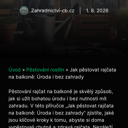
Zahradnictví-cb.cz
1. 8. 2026
Úvod
»
Pěstování rostlin
»
Jak pěstovat rajčata
na balkoně: Úroda i bez zahrady
Pěstování rajčat ‌na ⁢balkoně je skvělý způsob,
jak si užít bohatou úrodu i bez nutnosti mít ​
zahradu. V ⁣této příručce „Jak pěstovat rajčata
na balkoně: Úroda ⁢i bez zahrady“ ⁤zjistíte, ‍jaké
⁢jsou klíčové ⁤kroky k tomu, abyste‍ si doma
vypěstovali chutná a⁢ zdravá rajčata. Nezáleží