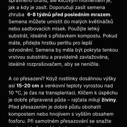
správného druhu, ale klíčovým momentem je,‍
jak a kdy je zasít. Doporučuji zasít semena
zhruba ‍
6-8⁣ týdnů před posledním mrazem
.
Semena⁢ můžete umístit do malých květináčků
nebo sadbovacích⁤ misek. Použijte ‌lehký
substrát, ideálně s přídavkem kompostu. ‌Pokud
máte,‍ přidejte⁣ hrstku perlitu⁢ pro lepší‌
odvodnění. Semena ⁢by měla být pokryta tenkou
⁤vrstvou ⁣substrátu ​a pravidelně zavlažována,⁣
ideálně‍ rozprašovačem, aby se⁢ neničila.
A co přesazení? ⁢Když rostlinky ‌dosáhnou výšky
asi
15-20 cm
a venkovní ⁤teploty ‍vyrostou nad
10 °C, je‌ čas ⁣na transplantaci. Klíčem ‍k úspěchu‍
je dobře připravená​ půda – ⁣rajčata‌ milují
živiny
.
Před přesazením je dobré ​půdu obohatit
kompostem nebo hnojivem ⁤s vyšším obsahem
fosforu. Při samotném přesazování‌ se ⁢snažte ​