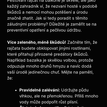
Pěstování rajčat na balkóně je skvélé,‍ ale ⁤jako⁤
každý‌ zahradník ví, že nezvaní hosté‌ v podobě
škůdců a nemocí ⁤mohou potěšení‌ a ⁤úrodu
značně zhatit. Jak si tedy poradit s těmito
⁣záludnými problémy? ⁣Důležité je zaměřit se na
preventivní opatření ⁤a pečlivou údržbu.
Více ​zeleného, méně škůdců!
Začněte tím,‌ že
rajčata budete⁤ obklopovat jinými rostlinami,
které‍ přitahují​ přirozené predátory‌ škůdců.
Například bazalka ​je ‍skvělou ⁢volbou, protože
odpuzuje mnoho druhů ⁤hmyzu⁣ a navíc dodá
⁣vaší‌ úrodě jedinečnou chuť. Mějte na paměti,
‍že:
Pravidelné zalévání:
Udržujte půdu
vlhkou, ale ne přemokřenou. Příliš ⁤mnoho
vody⁤ může podpořit růst plísní.