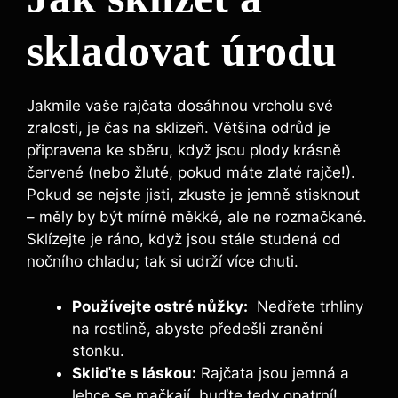
⁢skladovat úrodu
Jakmile vaše⁤ rajčata dosáhnou vrcholu své
zralosti,⁤ je čas na ⁣sklizeň. Většina odrůd je
připravena ‍ke⁤ sběru, když jsou plody krásně
červené (nebo žluté, pokud ‍máte zlaté rajče!).‌
Pokud se nejste jisti,⁣ zkuste je⁤ jemně stisknout
–‍ měly by být mírně měkké, ale ne rozmačkané.
Sklízejte je ráno, když jsou stále studená ⁢od
nočního chladu; tak si‌ udrží ​více chuti.
Používejte ostré nůžky:
‌ Nedřete trhliny
na rostlině, ​abyste⁤ předešli ⁤zranění
stonku.
Skliďte s láskou:
Rajčata jsou jemná a
lehce se mačkají, buďte tedy‌ opatrní!