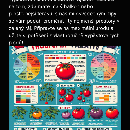
⁤na tom, zda máte malý balkon⁢ nebo
‍prostornější terasu, s našimi osvědčenými ⁢tipy
se vám podaří ⁢proměnit i⁤ ty nejmenší prostory v
zelený ráj. ⁣Připravte se na ​maximální úrodu‌ a
užijte si potěšení z ⁤vlastnoručně vypěstovaných
plodů!