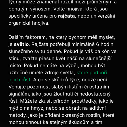
týdny může znamenat rozdíl​ mezi‍ průměrným ⁤a
bohatým výnosem. Volte⁤ hnojiva,⁣ která jsou
⁤specificky​ určena pro
rajčata
, nebo ​univerzální
organická hnojiva.‌
Dalším faktorem, na který bychom ⁢měli myslet,‌
je
světlo
.‍ Rajčata potřebují minimálně 6 hodin
slunečního svitu⁢ denně.⁢ Pokud je váš balkón ve
stínu, zvažte přesun⁤ květináčů na slunečnější
⁤místo. Pokud nemáte ‍na‍ výběr,⁣ mohou ⁣být
užitečné umělé zdroje světla,​
které podpoří‍
jejich růst
. A ⁣co se škůdců​ týče, nouze ​není.
Věnujte pozornost slabým listům ⁤či‌ ostatním
signálům, jako jsou ⁢žloutnutí či nedostatečný
růst. Můžete zkusit přírodní prostředky, jako je
mýdlo na hmyz, nebo ⁢se obrátit​ na⁢ aditivní
metody, jako ⁣je přidání okrasných⁤ rostlin, které
mohou tíhnout ⁣ke⁤ stejným ⁣škůdcům a tím⁤