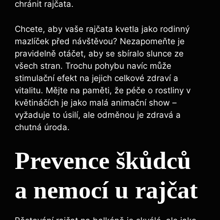
chránit rajčata.
Chcete, aby ⁤vaše rajčata kvetla⁢ jako rodinný
mazlíček před ‍návštěvou? Nezapomeňte je
pravidelně otáčet, aby se sbíralo slunce ze
všech ⁣stran. Trochu pohybu‍ navíc ‌může
stimulační efekt ⁣na jejich‍ celkové⁣ zdraví‌ a
vitalitu. Mějte na paměti, že péče o ⁣rostliny v
‍květináčích ⁤je jako malá animační show⁣ –
vyžaduje to ‌úsilí, ale‍ odměnou ‍je zdravá a
chutná úroda.
Prevence ⁣škůdců
⁢a nemocí u‍ rajčat