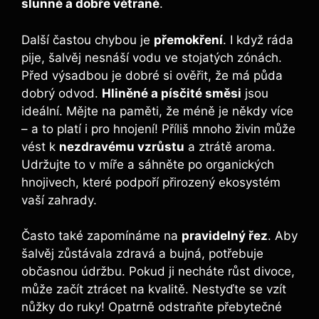
slunné a dobře větrané
.
Další častou chybou je
přemokření
. I když ráda
pije, šalvěj nesnáší vodu ve stojatých zónách.
Před výsadbou je dobré si ověřit, že má půda
dobrý odvod.
Hliněné a písčité směsi
jsou
ideální. Mějte na paměti, že méně je někdy více
– a to platí i pro hnojení! Příliš mnoho živin může
vést k
nezdravému vzrůstu
a ztrátě aroma.
Udržujte to v míře a sáhněte po organických
hnojivech, které podpoří přirozený ekosystém
vaší zahrady.
Často také zapomínáme na
pravidelný řez
. Aby
šalvěj zůstávala zdravá a bujná, potřebuje
občasnou údržbu. Pokud ji necháte růst divoce,
může začít ztrácet na kvalitě. Nestyďte se vzít
nůžky do ruky! Opatrně odstraňte přebytečné