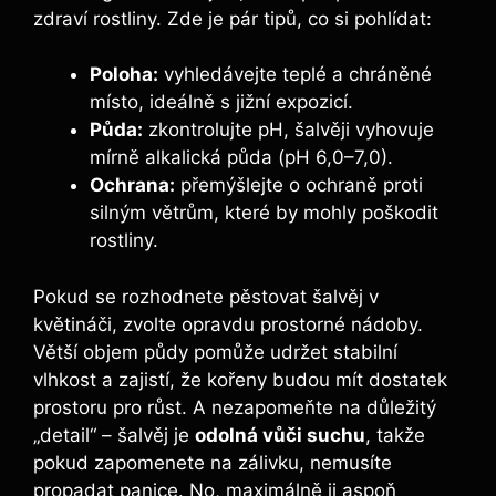
zdraví rostliny. Zde je pár tipů, co si pohlídat:
Poloha:
vyhledávejte teplé a chráněné
místo, ideálně s jižní expozicí.
Půda:
zkontrolujte pH, šalvěji vyhovuje
mírně alkalická půda (pH 6,0–7,0).
Ochrana:
přemýšlejte o ochraně proti
silným větrům, které by mohly poškodit
rostliny.
Pokud se rozhodnete pěstovat šalvěj v
květináči, zvolte opravdu prostorné nádoby.
Větší objem půdy pomůže udržet stabilní
vlhkost a zajistí, že kořeny budou mít dostatek
prostoru pro růst. A nezapomeňte na důležitý
„detail“ – šalvěj je
odolná vůči suchu
, takže
pokud zapomenete na zálivku, nemusíte
propadat panice. No, maximálně ji aspoň