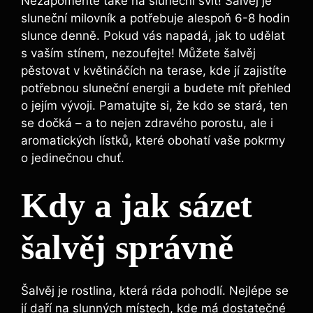
Nezapomeňte také na sluneční svit! Šalvěj je
sluneční milovník a potřebuje alespoň 6-8 hodin
slunce denně. Pokud vás napadá, jak to udělat
s vaším stínem, nezoufejte! Můžete šalvěj
pěstovat v květináčích na terase, kde jí zajistíte
potřebnou sluneční energii a budete mít přehled
o jejím vývoji. Pamatujte si, že kdo se stará, ten
se dočká – a to nejen zdravého porostu, ale i
aromatických lístků, které obohatí vaše pokrmy
o jedinečnou chuť.
Kdy a jak sázet
šalvěj správně
Šalvěj je rostlina, která ráda pohodlí. Nejlépe se
jí daří na slunných místech, kde má dostatečné