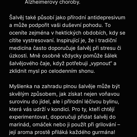
Alzheimerovy choroby.
Šalvěj také působí jako přírodní antidepresivum
a může podpořit vaši duševní pohodu. To
oceníte zejména v hektických obdobích, kdy se
cítíte vystresovaní. Inspirující je, že i tradiční
medicína často doporučuje šalvěj při stresu či
úzkosti. Mně osobně vždycky pomůže šálek
šalvějového čaje, když potřebuji „vypnout“ a
zklidnit mysl po celodenním shonu.
Myšlenka na zahradu plnou šalvěje může být
skvělým způsobem, jak získat nejen voňavou
surovinu do jídel, ale i přírodní léčivou bylinu,
která vás udrží v kondici. Pro ty, kteří chtějí
experimentovat, doporučuji přidat šalvěj do
marinád, omáček nebo ji použít při grilování –
její aroma prostě přiláká každého gurmána!