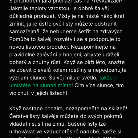
S příchodem jara přichází čas na *revitalizaci*.
Jakmile teploty vzrostou, je dobré šalvěj
důkladně prořezat. Vždy je na místě několikrát
zmínit, jaké ústřelové listy můžete odstranit –
samozřejmě, že nebudeme šetřit na zdravých.
Pomůže to šalvěji rozvětvit se a podporuje to
novou listovou produkci. Nezapomínejte na
pravidelné zalévání a hnojení, abyste udrželi
bohatý a chutný růst. Když se blíží léto, snažte
se zbavit plevelů kolem rostliny a nepodceňujte
význam slunce. Šalvěj miluje světlo,
takže ji
umístěte na slunné místo
! Čím více slunce, tím
víc chuti v jejích listech!
Když nastane podzim, nezapomeňte na sklizeň!
Čerstvé listy šalvěje můžete do svých pokrmů
vkládat i sušit na zimu. Sušené listy lze
uchovávat ve vzduchotěsné nádobě, takže si