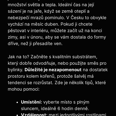
množství světla a tepla. Ideální čas na její
sázení je na jaře, když se země oteplí a
nebezpečí mrazů pominulo. V Česku to obvykle
vychází na měsíc duben. Pokud ji chcete
pěstovat v interiéru, můžete začít už na konci
zimy, asi v únoru, aby se vám dostala do formy
dříve, než ji přesadíte ven.
Jak na to? Začněte s kvalitním substrátem,
který dobře odvodňuje, nebo použijte směs pro
bylinky.
Důležité je nezapomenout
na dostatek
prostoru kolem kořenů, protože šalvěj má
tendenci se rozrůstat. Zde je několik tipů, které
mohou pomoci:
Umístění:
vyberte místo s plným
sluncem, ideálně 6 hodin denně.
Vzdálenost:
mezi jednotlivými rostlinami