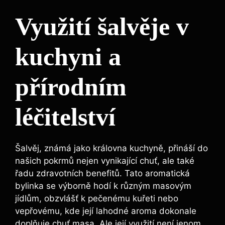
Využití šalvěje v
kuchyni a
přírodním
léčitelství
Šalvěj, známá jako královna kuchyně, přináší do
našich pokrmů nejen vynikající chuť, ale také
řadu zdravotních benefitů. Tato aromatická
bylinka se výborně hodí k různým masovým
jídlům, obzvlášť k pečenému kuřeti nebo
vepřovému, kde její lahodné aroma dokonale
doplňuje chuť masa. Ale její využití není jenom