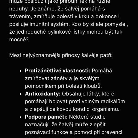
může posloužit jako přírodní lék na různé
neduhy. Je známo, že šalvěj pomáhá s
trávením, zmírňuje bolesti v krku a dokonce i
posiluje imunitní systém. Kdo by si ale pomyslel,
že jednoduché bylinkové lístky mohou být tak
mocné?
Mezi nejvýznamnější přínosy šalvěje patří:
Protizánětlivé vlastnosti:
Pomáhá
zmírňovat záněty a je skvělým
pomocníkem při bolesti kloubů.
Antioxidanty:
Obsahuje látky, které
pomáhají bojovat proti volným radikálům
a zlepšují celkovou kondici organismu.
Podpora paměti:
Některé studie
naznačují, že šalvěj může zlepšit
poznávací funkce a pomoci při prevenci