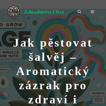
Přeskočit
na
Zahradnictví-CB.cz
Menu
obsah
Jak pěstovat
šalvěj –
Aromatický
zázrak pro
zdraví i