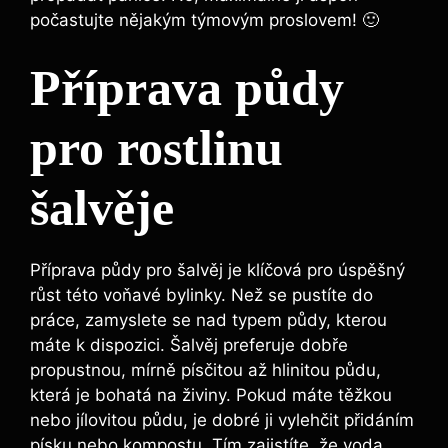
počastujte nějakým týmovým proslovem! 🙂
Příprava půdy
pro rostlinu
šalvěje
Příprava půdy pro šalvěj je klíčová pro úspěšný
růst této voňavé bylinky. Než se pustíte do
práce, zamyslete se nad typem půdy, kterou
máte k dispozici. Šalvěj preferuje dobře
propustnou, mírně písčitou až hlinitou půdu,
která je bohatá na živiny. Pokud máte těžkou
nebo jílovitou půdu, je dobré ji vylehčit přidáním
písku nebo kompostu. Tím zajistíte, že voda