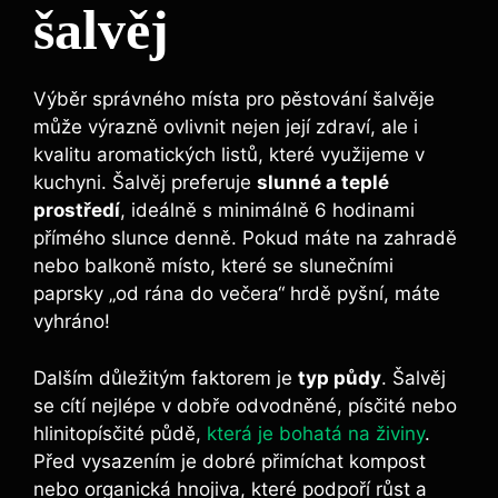
šalvěj
Výběr správného místa pro pěstování šalvěje
může výrazně ovlivnit nejen její zdraví, ale i
kvalitu aromatických listů, které využijeme v
kuchyni. Šalvěj preferuje
slunné a teplé
prostředí
, ideálně s minimálně 6 hodinami
přímého slunce denně. Pokud máte na zahradě
nebo balkoně místo, které se slunečními
paprsky „od rána do večera“ hrdě pyšní, máte
vyhráno!
Dalším důležitým faktorem je
typ půdy
. Šalvěj
se cítí nejlépe v dobře odvodněné, písčité nebo
hlinitopísčité půdě,
která je bohatá na živiny
.
Před vysazením je dobré přimíchat kompost
nebo organická hnojiva, které podpoří růst a