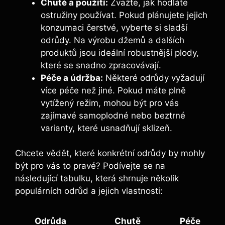
Chutě a použití:
Zvažte, jak hodláte
ostružiny používat. Pokud plánujete jejich
konzumaci čerstvé, vyberte si sladší
odrůdy. Na výrobu džemů a dalších
produktů jsou ideální robustnější plody,
které se snadno zpracovávají.
Péče a údržba:
Některé odrůdy vyžadují
více péče než jiné. Pokud máte plně
vytížený režim, mohou být pro vás
zajímavé samoplodné nebo beztrné
varianty, které usnadňují sklizeň.
Chcete vědět, které konkrétní odrůdy by mohly
být pro vás to pravé? Podívejte se na
následující tabulku, která shrnuje několik
populárních odrůd a jejich vlastnosti:
Odrůda
Chutě
Péče