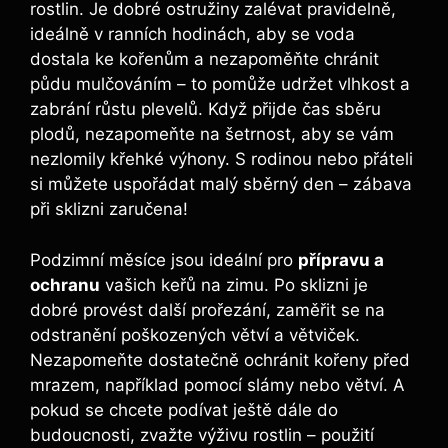
rostlin. Je dobré ostružiny zalévat pravidelně,
ideálně v ranních hodinách, aby se voda
dostala ke kořenům a nezapoměňte chránit
půdu mulčováním – to pomůže udržet vlhkost a
zabrání růstu plevelů. Když přijde čas sběru
plodů, nezapomeňte na šetrnost, aby se vám
nezlomily křehké výhony. S rodinou nebo přáteli
si můžete uspořádat malý sběrný den – zábava
při sklizni zaručena!
Podzimní měsíce jsou ideální pro
přípravu a
ochranu
vašich keřů na zimu. Po sklizni je
dobré provést další prořezání, zaměřit se na
odstranění poškozených větví a větviček.
Nezapomeňte dostatečně ochránit kořeny před
mrazem, například pomocí slámy nebo větví. A
pokud se chcete podívat ještě dále do
budoucnosti, zvažte výživu rostlin – použití