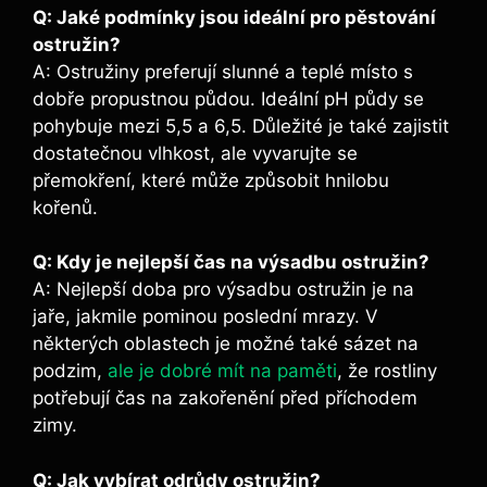
Q: Jaké podmínky jsou ideální pro pěstování
ostružin?
A: Ostružiny preferují slunné a teplé místo s
dobře propustnou půdou. Ideální pH půdy se
pohybuje mezi 5,5 a 6,5. Důležité je také zajistit
dostatečnou vlhkost, ale vyvarujte se
přemokření, které může způsobit hnilobu
kořenů.
Q: Kdy je nejlepší čas na výsadbu ostružin?
A: Nejlepší doba pro výsadbu ostružin je na
jaře, jakmile pominou poslední mrazy. V
některých oblastech je možné také sázet na
podzim,
ale je dobré mít na paměti
, že rostliny
potřebují čas na zakořenění před příchodem
zimy.
Q: Jak vybírat odrůdy ostružin?