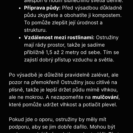
alespoň 6 hodin slunečního světla denně.
Příprava půdy:
Před výsadbou důkladně
půdu zkypřete a obohatíte ji kompostem.
To pomůže zlepšit její úrodnost a
strukturu.
Vzdálenost mezi rostlinami:
Ostružiny
mají rády prostor, takže je sadíme
přibližně 1,5 až 2 metry od sebe. Tím se
zajistí dobrý přístup vzduchu a světla.
Po výsadbě je důležité pravidelně zalévat, ale
pozor na přemokření! Ostružiny jsou citlivé na
plísně, takže je lepší držet půdu mírně vlhkou,
ale ne mokrou. A nezapomeňte na
mulčování
,
které pomůže udržet vlhkost a potlačit plevel.
Pokud jde o oporu, ostružiny by měly mít
podporu, aby se jim dobře dařilo. Mohou být