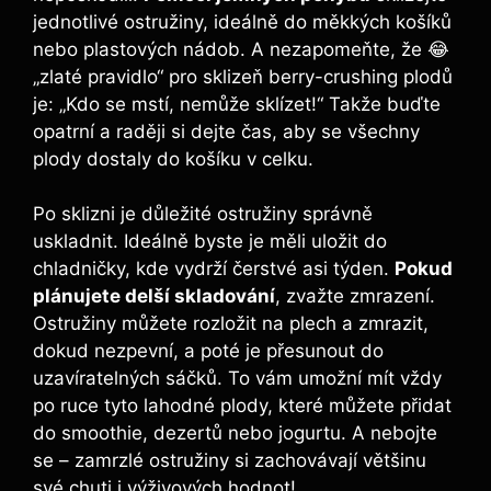
jednotlivé ostružiny, ideálně do měkkých košíků
nebo plastových nádob. A nezapomeňte, že 😂
„zlaté pravidlo“ pro sklizeň berry-crushing plodů
je: „Kdo se mstí, nemůže sklízet!“ Takže buďte
opatrní a raději si dejte čas, aby se všechny
plody dostaly do košíku v celku.
Po sklizni je důležité ostružiny správně
uskladnit. Ideálně byste je měli uložit do
chladničky, kde vydrží čerstvé asi týden.
Pokud
plánujete delší skladování
, zvažte zmrazení.
Ostružiny můžete rozložit na plech a zmrazit,
dokud nezpevní, a poté je přesunout do
uzavíratelných sáčků. To vám umožní mít vždy
po ruce tyto lahodné plody, které můžete přidat
do smoothie, dezertů nebo jogurtu. A nebojte
se – zamrzlé ostružiny si zachovávají většinu
své chuti i výživových hodnot!