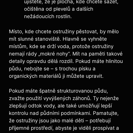
ujistěte, že je plocha, kde chcete sázet,
očištěna od plevelů a dalších
nežádoucích rostlin.
Místo, kde chcete ostružiny pěstovat, by mělo
mít slunné stanoviště. Hlavně se vyhněte
místům, kde se drží voda, protože ostružiny
nemají rády „mokré nohy“. Mít na paměti takové
detaily opravdu dělá rozdíl. Pokud máte hlinitou
půdu, nebojte se – s trochou písku a
organických materiálů ji můžete upravit.
Pokud máte špatně strukturovanou půdu,
zvažte použití vyvýšených záhonů. Ty nejenže
zlepšují odtok vody, ale také umožňují lepší
kontrolu nad půdními podmínkami. Pamatujte,
že ostružiny jsou jako malé děti – potřebují
příjemné prostředí, abyste je viděli prospívat a