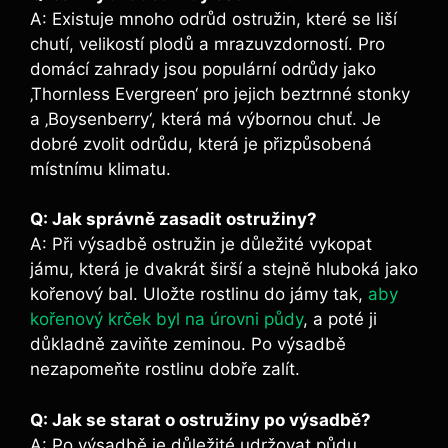
A: Existuje mnoho odrůd ostružin, které se liší
chutí, velikostí plodů a mrazuvzdorností. Pro
domácí zahrady jsou populární odrůdy jako
‚Thornless Evergreen‘ pro jejich beztrnné stonky
a ‚Boysenberry‘, která má výbornou chuť. Je
dobré zvolit odrůdu, která je přizpůsobená
místnímu klimatu.
Q: Jak správně zasadit ostružiny?
A: Při výsadbě ostružin je důležité vykopat
jámu, která je dvakrát širší a stejně hluboká jako
kořenový bal. Uložte rostlinu do jámy tak,
aby
kořenový krček byl na úrovni půdy
, a poté ji
důkladně zaviňte zeminou. Po výsadbě
nezapomeňte rostlinu dobře zalít.
Q: Jak se starat o ostružiny po výsadbě?
A: Po výsadbě je důležité udržovat půdu