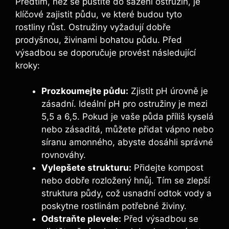
Předtím, než se pustíte do sázení ostružin, je
klíčové zajistit půdu, ve které budou tyto
rostliny růst. Ostružiny vyžadují dobře
prodyšnou, živinami bohatou půdu. Před
výsadbou se doporučuje provést následující
kroky:
Prozkoumejte půdu:
Zjistit pH úrovně je
zásadní. Ideální pH pro ostružiny je mezi
5,5 a 6,5. Pokud je vaše půda příliš kyselá
nebo zásaditá, můžete přidat vápno nebo
síranu amonného, abyste dosáhli správné
rovnováhy.
Vylepšete strukturu:
Přidejte kompost
nebo dobře rozložený hnůj. Tím se zlepší
struktura půdy, což usnadní odtok vody a
poskytne rostlinám potřebné živiny.
Odstraňte plevele:
Před výsadbou se