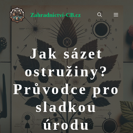
Přeskočit
na
Zahradnictví-CB.cz
Menu
obsah
Jak sázet
ostružiny?
Průvodce pro
sladkou
úrodu