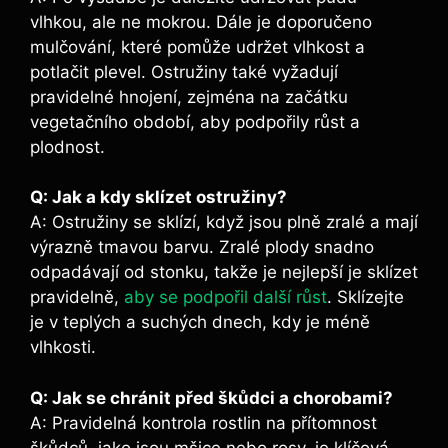
vlhkou, ale ne mokrou. Dále je doporučeno
mulčování, které pomůže udržet vlhkost a
potlačit plevel. Ostružiny také vyžadují
pravidelné hnojení, zejména na začátku
vegetačního období, aby podpořily růst a
plodnost.
Q: Jak a kdy sklízet ostružiny?
A: Ostružiny se sklízí, když jsou plně zralé a mají
výrazně tmavou barvu. Zralé plody snadno
odpadávají od stonku, takže je nejlepší je sklízet
pravidelně,
aby se podpořil další růst
. Sklízejte
je v teplých a suchých dnech, kdy je méně
vlhkosti.
Q: Jak se chránit před škůdci a chorobami?
A: Pravidelná kontrola rostlin na přítomnost
škůdců, jako jsou mšice nebo rosy, je klíčová.