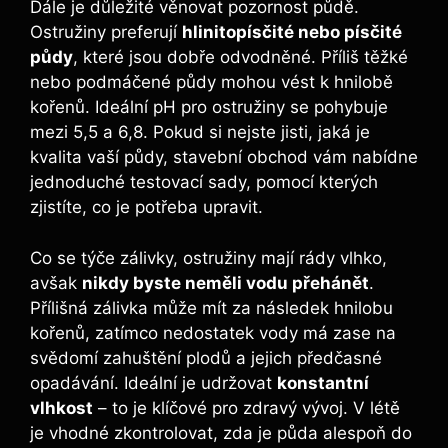
Dále je důležité věnovat pozornost půdě.
Ostružiny preferují
hlinitopísčité nebo písčité
půdy
, které jsou dobře odvodněné. Příliš těžké
nebo podmáčené půdy mohou vést k hnilobě
kořenů. Ideální pH pro ostružiny se pohybuje
mezi 5,5 a 6,8. Pokud si nejste jisti, jaká je
kvalita vaší půdy, stavební obchod vám nabídne
jednoduché testovací sady, pomocí kterých
zjistíte, co je potřeba upravit.
Co se týče zálivky, ostružiny mají rády vlhko,
avšak
nikdy byste neměli vodu přehánět
.
Přílišná zálivka může mít za následek hnilobu
kořenů, zatímco nedostatek vody má zase na
svědomí zahuštění plodů a jejich předčasné
opadávání. Ideální je udržovat
konstantní
vlhkost
– to je klíčové pro zdravý vývoj. V létě
je vhodné zkontrolovat, zda je půda alespoň do