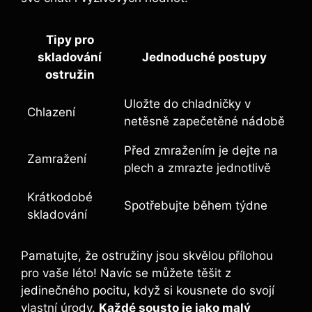
Tipy pro
skladování
Jednoduché postupy
ostružin
Uložte do chladničky v
Chlazení
netěsně zapečetěné nádobě
Před zmražením je dejte na
Zamražení
plech a zmrazte jednotlivě
Krátkodobé
Spotřebujte během týdne
skladování
Pamatujte, že ostružiny jsou skvělou přílohou
pro vaše léto! Navíc se můžete těšit z
jedinečného pocitu, když si kousnete do svojí
vlastní úrody.
Každé sousto je jako malý