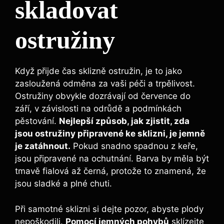
skladovat
ostružiny
Když přijde čas sklizně ostružin, je to jako
zasloužená odměna za vaši péči a trpělivost.
Ostružiny obvykle dozrávají od července do
září, v závislosti na odrůdě a podmínkách
pěstování.
Nejlepší způsob, jak zjistit, zda
jsou ostružiny připravené ke sklizni, je jemně
je zatáhnout.
Pokud snadno spadnou z keře,
jsou připravené na ochutnání. Barva by měla být
tmavě fialová až černá, protože to znamená, že
jsou sladké a plné chuti.
Při samotné sklizni si dejte pozor, abyste plody
nepoškodili.
Pomocí jemných pohybů
sklízejte