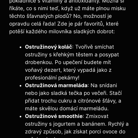
pokladnice s vitamíny a antioxidanty. Možná si
říkáte, co s nimi teď, když už máte plnou misku
těchto šťavnatých plodů? No, možností je
opravdu celá řada! Zde je pár favoritů, které
potěší každého milovníka sladkých dobrot:
Ostružinový koláč
: Tvořivě smíchat
ostružiny s křehkým těstem a posypat
drobenkou. Po upečení budete mít
voňavý dezert, který vypadá jako z
profesionální pekárny!
Ostružinová marmeláda
: Na snídani
nebo jako sladká tečka po večeři. Stačí
přidat trochu cukru a citrónové šťávy, a
máte skvělou domácí marmeládu.
Ostružinové smoothie
: Zmixovat
ostružiny s jogurtem a banánem. Rychlý a
zdravý způsob, jak získat porci ovoce do