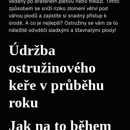
vedeny po drátěném pletivu nebo treláži. Tímto
způsobem se sníží riziko zlomení větví pod
váhou plodů a zajistíte si snadný přístup k
úrodě. A co je nejlepší? Ostružiny se vám za to
náležitě odvděčí sladkými a šťavnatými plody!
Údržba
ostružinového
keře v průběhu
roku
Jak na to během