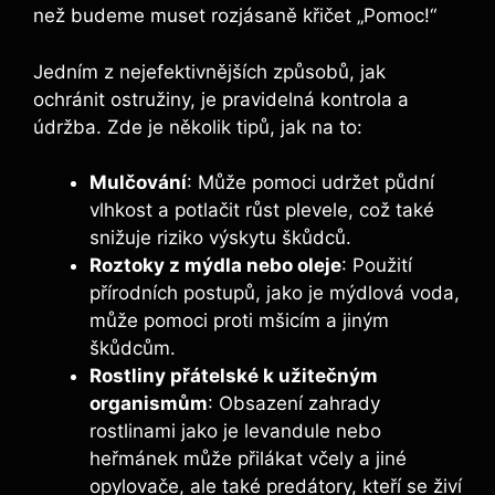
než budeme muset rozjásaně křičet „Pomoc!“
Jedním z nejefektivnějších způsobů, jak
ochránit ostružiny, je pravidelná kontrola a
údržba. Zde je několik tipů, jak na to:
Mulčování
: Může pomoci udržet půdní
vlhkost a potlačit růst plevele, což také
snižuje riziko výskytu škůdců.
Roztoky z mýdla nebo oleje
: Použití
přírodních postupů, jako je mýdlová voda,
může pomoci proti mšicím a jiným
škůdcům.
Rostliny přátelské k užitečným
organismům
: Obsazení zahrady
rostlinami jako je levandule nebo
heřmánek může přilákat včely a jiné
opylovače, ale také predátory, kteří se živí