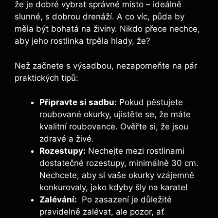
že je‌ dobré vybrat ‌správné místo‌ – ideálně
⁤slunné, s⁤ dobrou drenáží. A ​co víc, půda by
měla být bohatá na⁣ živiny. Nikdo přece nechce,
aby jeho rostlinka trpěla hlady, že?
Než začnete s výsadbou, nezapomeňte na pár‍
praktických tipů:
Připravte si sadbu:
Pokud pěstujete
roubované ⁣okurky, ujistěte se, že máte
kvalitní roubovance. Ověřte si, že ​jsou
zdravé a živé.
Rozestupy:
Nechejte mezi rostlinami
dostatečné rozestupy, minimálně 30⁣ cm.
⁤Nechcete, aby si vaše okurky vzájemně
konkurovaly, jako kdyby šly na karate!
Zalévání:
⁤ Po zasazení je důležité
pravidelně zalévat, ale pozor, ať