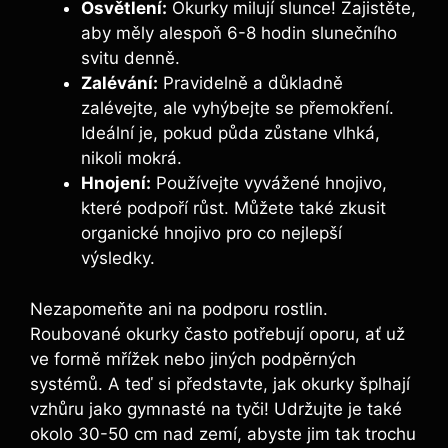
Osvětlení:
⁢Okurky milují slunce! Zajistěte,
aby ‍měly alespoň 6-8 hodin ‍slunečního
⁤svitu⁤ denně.
Zalévání:
​Pravidelně ⁢a důkladně
‌zalévejte, ale vyhýbejte se přemokření.
Ideální⁤ je, pokud půda zůstane vlhká,
nikoli mokrá.
Hnojení:
Používejte vyvážené hnojivo,
které podpoří růst. Můžete ​také zkusit⁤
organické hnojivo pro‍ co nejlepší
výsledky.
Nezapomeňte ani ‌na ⁤podporu rostlin.
Roubované okurky často potřebují‍ oporu, ať už
ve formě mřížek nebo jiných podpěrných
systémů. A teď si‌ představte, jak okurky ‌šplhají
vzhůru jako gymnasté na tyči! Udržujte je také
okolo 30-50 cm nad zemí, abyste jim ⁢tak trochu