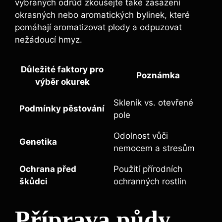
vybraných odrůd zkoušejte ⁢také ⁢zasazení
okrasných‍ nebo ⁣aromatických bylinek, které
pomáhají aromatizovat plody a odpuzovat
nežádoucí hmyz.
Důležité⁤ faktory pro⁢
Poznámka
výběr okurek
Skleník vs. otevřené
Podmínky pěstování
⁣pole
Odolnost vůči
Genetika
⁤nemocem a stresům
Ochrana‌ před
Použití přírodních
škůdci
ochranných rostlin
Příprava‌ půdy ​