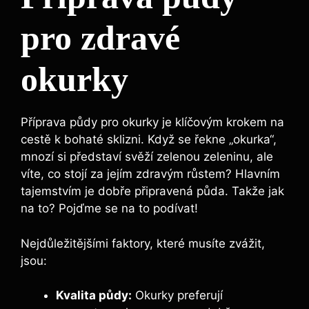
pro zdravé
okurky
Příprava půdy pro okurky je klíčovým krokem⁣ na
cestě k bohaté ‍sklizni. Když se řekne „okurka“,‌
mnozí si⁤ představí svěží ⁢zelenou zeleninu, ale⁣
víte, co stojí za jejím zdravým růstem? Hlavním
‍tajemstvím je dobře připravená ⁢půda.​ Takže ​jak
na to? Pojďme se⁤ na to​ podívat!
Nejdůležitějšími faktory, které musíte zvážit,‍
jsou:
Kvalita půdy:
⁢Okurky preferují