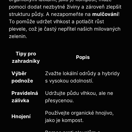
⁣pomoci dodat‌ nezbytné živiny a zároveň ​zlepšit
strukturu půdy. A nezapomeňte na
mulčování
!
To‍ pomůže udržet vlhkost⁤ a potlačit růst
plevele, což​ je častý nepřítel našich milovaných
zelenin.
Tipy pro‍
Popis
zahradníky
Výběr
Zvažte lokální odrůdy a hybridy
podnože
s ​vysokou odolností.
Pravidelná
Udržujte půdu vlhkou, ale ne
zálivka
přesycenou.
Používejte‍ organické hnojivo,
Hnojení
jako je kompost.