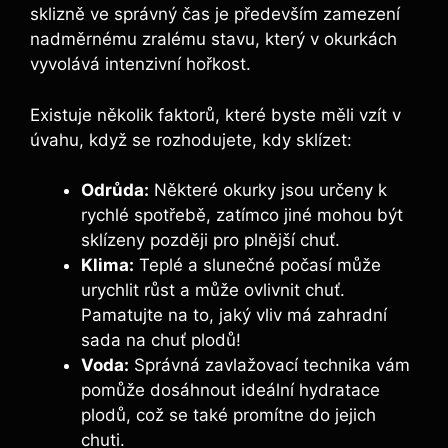
sklizně ve správný čas je‌ především⁣ zamezení
nadměrnému zralému stavu, který v okurkách
vyvolává intenzivní hořkost.
Existuje několik faktorů, které ​byste měli vzít v
úvahu, když ⁣se rozhodujete, kdy sklízet:
Odrůda:
Některé okurky jsou určeny k
‌rychlé spotřebě, zatímco jiné mohou být
sklízeny později pro plnější chuť.
Klima:
Teplé a slunečné počasí může
⁣urychlit růst a⁤ může ovlivnit⁣ chuť.
Pamatujte na to, jaký vliv má⁢ zahradní
sada na chuť plodů!
Voda:
Správná zavlažovací technika vám
pomůže dosáhnout ideální ⁢hydratace
plodů,‌ což se také ⁤promítne do jejich
chuti.