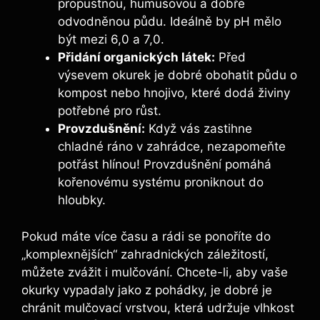
propustnou, humusovou a dobře
odvodněnou půdu. Ideálně by ‍pH mělo
být‍ mezi 6,0 a 7,0.
Přidání organických‍ látek:
Před
výsevem okurek je ⁢dobré⁢ obohatit půdu o
kompost nebo hnojivo, ⁣které⁤ dodá živiny​
potřebné pro⁢ růst.
Provzdušnění:
Když vás zastihne
chladné ráno ‌v zahrádce, nezapomeňte
potřást hlínou! Provzdušnění ​pomáhá
⁤kořenovému systému proniknout do ​
hloubky.
Pokud⁤ máte více času a rádi ‍se ponoříte do
„komplexnějších“ zahradnických záležitostí,⁢
můžete zvážit i mulčování. Chcete-li, aby vaše
okurky vypadaly jako z ⁣pohádky, je dobré je
chránit mulčovací vrstvou,‌ která udržuje vlhkost