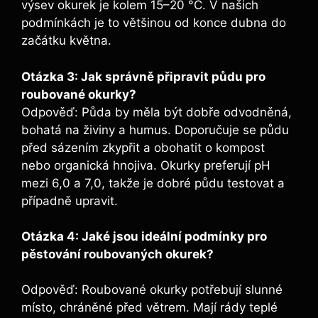
výsev okurek je⁢ kolem 15–20 °C. V našich
podmínkách je to většinou od⁤ konce​ dubna do
⁢začátku května.
Otázka ‌3: Jak​ správně připravit půdu pro
⁢roubované okurky?
Odpověď: Půda by měla být dobře odvodněná,
bohatá ‌na živiny a humus. Doporučuje se půdu
před sázením zkypřit a obohatit​ o kompost
nebo ⁢organická hnojiva.​ Okurky preferují pH
mezi 6,0 a 7,0, takže je ​dobré půdu‍ testovat a
případně upravit.
Otázka 4: Jaké jsou⁣ ideální podmínky pro
pěstování ⁤roubovaných okurek?
Odpověď: Roubované okurky potřebují slunné
místo, chráněné ⁣před větrem. Mají rády teplé