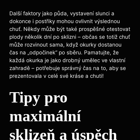
Další faktory jako půda, vystavení​ slunci a
dokonce ⁢i postřiky⁣ mohou ovlivnit výslednou⁤
chuť. Někdy může být⁤ také prospěšné otestovat
plody několik​ dní po‌ sklizni – občas se totiž chuť
‌může⁤ rozvinout sama,⁣ když okurky dostanou
čas na „odpočinek“ po sběru. Pamatujte, že
každá okurka je jako ‍drobný umělec ve vlastní
zahradě – potřebuje správný čas na to, aby se
prezentovala v celé své kráse a chuti!
Tipy pro
maximální
sklizeň a úspěch