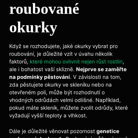
roubované
okurky
Když se ​rozhodujete, jaké okurky vybrat pro
roubování, je důležité vzít v úvahu několik
faktorů,
které mohou ovlivnit nejen růst rostlin
,
ale i bohatost vaší sklizně.
Nejprve ⁢se zaměřte
⁢na ⁣podmínky ‍pěstování
. V závislosti na tom,
zda pěstujete ⁤okurky ⁣ve skleníku nebo na
otevřeném ​poli, může být rozhodnutí o
vhodných odrůdách velmi odlišné. Například,
pokud máte skleník,‍ můžete zvolit odrůdy,​ které
vyžadují‍ vyšší ⁣teploty⁢ a vlhkost.‍
Dále⁢ je důležité‍ věnovat ⁢pozornost
genetice