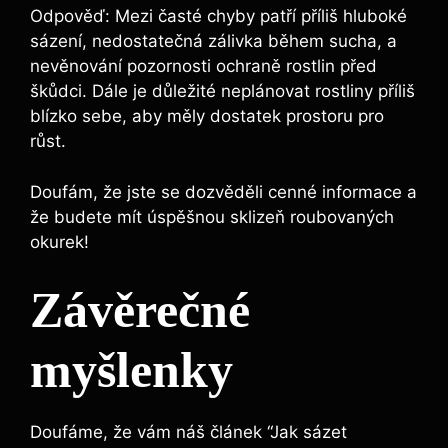
Odpověď: Mezi časté⁤ chyby patří příliš hluboké
sázení,⁣ nedostatečná zálivka⁢ během sucha, a
nevěnování pozornosti ochraně rostlin před
škůdci.‌ Dále je důležité neplánovat rostliny příliš
blízko sebe, aby měly dostatek​ prostoru pro
⁣růst.
Doufám, že jste se dozvěděli ⁢cenné ‌informace a
že budete mít úspěšnou sklizeň roubovaných
okurek! ‍
Závěrečné
myšlenky
Doufáme, že vám náš ‍článek ‌“Jak sázet