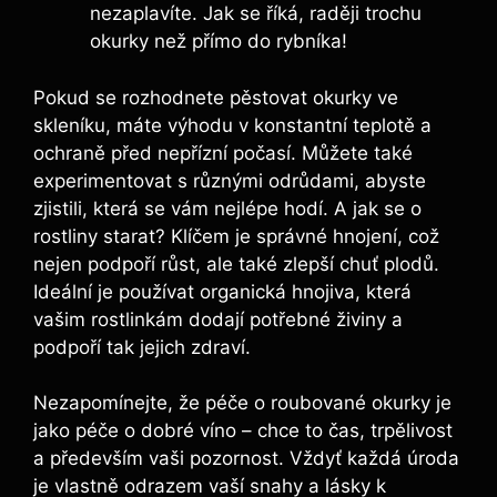
nezaplavíte. Jak se říká,⁤ raději trochu
okurky ⁢než přímo do rybníka!
Pokud ‌se ⁢rozhodnete pěstovat okurky ve
‌skleníku, máte výhodu v konstantní teplotě a
ochraně před nepřízní počasí. Můžete také
experimentovat s různými⁤ odrůdami, abyste
zjistili, která se vám nejlépe hodí. ⁢A jak se o
rostliny starat?‍ Klíčem je správné hnojení, což
nejen podpoří růst, ale také‌ zlepší chuť plodů.
Ideální je používat organická hnojiva, která
vašim​ rostlinkám dodají potřebné‍ živiny a
podpoří tak jejich zdraví.
Nezapomínejte, že péče o roubované okurky je
jako péče o dobré víno – chce to čas, trpělivost
a ⁣především vaši pozornost. ⁢Vždyť každá úroda
je vlastně odrazem vaší snahy a‌ lásky k