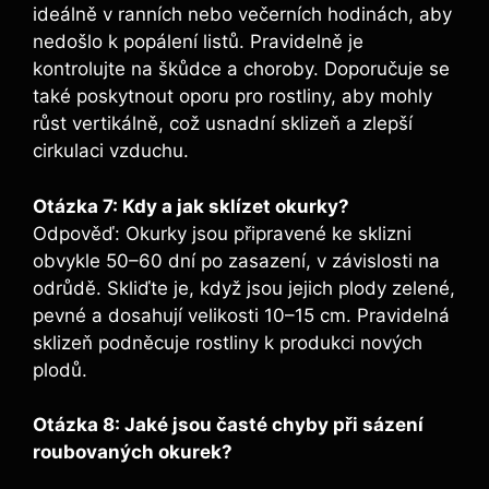
ideálně v ranních nebo večerních hodinách, aby
nedošlo k popálení listů. Pravidelně je
kontrolujte na škůdce a choroby. Doporučuje se⁣
také poskytnout oporu pro ‌rostliny, aby ⁣mohly
růst vertikálně, což usnadní sklizeň a zlepší
cirkulaci⁢ vzduchu.
Otázka 7: ​Kdy a‍ jak sklízet okurky?
Odpověď: Okurky jsou připravené ke sklizni
obvykle 50–60 dní po zasazení, v závislosti na
odrůdě. Skliďte je, když jsou jejich plody zelené,
pevné a dosahují velikosti 10–15 cm. Pravidelná
⁢sklizeň podněcuje rostliny k produkci ⁢nových
plodů.
Otázka 8: Jaké jsou časté chyby při ⁢sázení
roubovaných okurek?