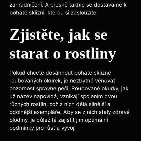
zahradničení. A přesně takhle se dostáváme‌ k
⁣bohaté sklizni, kterou si zasloužíte!
Zjistěte, jak se​
starat o rostliny
Pokud ⁢chcete dosáhnout bohaté sklizně
roubovaných‌ okurek, je nezbytné věnovat
pozornost​ správné péči. Roubované okurky, jak
už název napovídá, vznikají spojením dvou
různých rostlin,⁣ což⁤ z nich dělá silnější⁣ a
odolnější exempláře. Aby se z nich‍ staly zdravé⁤
plodiny,⁢ je důležité zajistit jim optimální
podmínky‍ pro ⁤růst a⁢ vývoj.