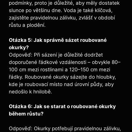
podmínky, proto je důležité, ‌aby měly dostatek
slunce po většinu dne.​ Voda je také klíčová,
zajistěte pravidelnou zálivku, zvlášť v ⁤období ​
růstu⁤ a plodění.
Otázka 5: Jak správně sázet roubované ​
okurky?
Odpověď: Při sázení ⁢je důležité dodržet
doporučené řádkové vzdálenosti – obvykle 80–
100 cm⁢ mezi rostlinami a 120–150 cm mezi
řádky. Roubované okurky sázejte do ⁣hloubky,​
kde je roubovací místo nad úrovní ⁤půdy, aby
nedošlo k hnilobě.
Otázka 6: Jak se starat ​o roubované okurky ​
během růstu?
Odpověď: Okurky potřebují pravidelnou zálivku,