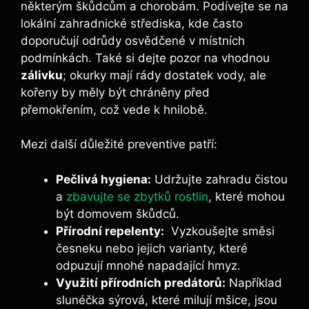
některým škůdcům a⁢ chorobám. ⁣Podívejte se na
lokální zahradnické střediska, kde často
doporučují odrůdy osvědčené v místních
podmínkách. Také si dejte pozor na vhodnou
zálivku
; okurky mají rády dostatek vody,⁣ ale
kořeny ⁣by měly být chráněny před‍
přemokřením, což vede k hnilobě.
Mezi další důležité preventive patří:
Pečlivá hygiena:
Udržujte zahradu čistou
a
zbavujte se zbytků rostlin
, ‌které mohou‍
být domovem škůdců.
Přírodní​ repelenty:
⁣ Vyzkoušejte směsi
česneku nebo jejich ​varianty, které
odpuzují mnohé napadající hmyz.
Využití přírodních predátorů:
Například
slunéčka sýrová, které milují‌ mšice, jsou