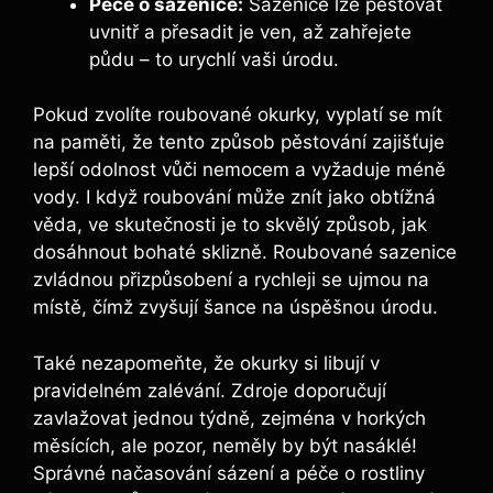
Péče⁤ o sazenice:
Sazenice lze pěstovat
uvnitř a přesadit je ven, ‌až zahřejete
půdu –⁣ to urychlí vaši úrodu.
Pokud zvolíte roubované okurky, ‍vyplatí se mít
na paměti, že tento způsob pěstování zajišťuje
lepší odolnost vůči nemocem a⁢ vyžaduje méně
vody. I když roubování může znít jako obtížná⁤
věda, ve‌ skutečnosti je to skvělý způsob, ​jak
dosáhnout bohaté sklizně. Roubované sazenice
zvládnou přizpůsobení a ⁣rychleji se ⁣ujmou na
místě, čímž zvyšují šance na úspěšnou úrodu.
Také nezapomeňte, ⁤že okurky si ⁢libují v
pravidelném zalévání. Zdroje doporučují⁣
zavlažovat ⁤jednou týdně, zejména v horkých
měsících, ale pozor, neměly by být nasáklé!
Správné ⁤načasování sázení a péče o rostliny