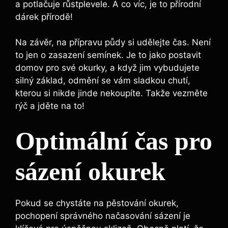
a potlačuje růstplevele. A co víc, je to přírodní
dárek přírodě!
Na závěr, na‍ přípravu půdy si ⁤udělejte čas. ​Není
to jen o zasazení semínek. Je to jako postavit
domov pro své okurky, a když jim⁤ vybudujete
silný základ, odmění se vám sladkou chutí,⁤
kterou si nikde​ jinde nekoupíte. ‌Takže vezměte
rýč⁢ a⁤ jděte na to!
Optimální⁤ čas pro
sázení okurek
Pokud se ‌chystáte ‍na pěstování okurek,
‌pochopení správného načasování ⁣sázení je