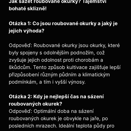
Jak sázet roubované okurky? Tajemství
bohaté sklizně!
Otázka⁤ 1: Co jsou roubované⁤ okurky a ​jaký je
jejich výhoda?
Odpověď: Roubované ⁤okurky jsou okurky, které
byly spojeny s odolnějším podnožím, což
zvyšuje jejich⁤ odolnost proti chorobám a
škůdcům. Tento způsob kultivace zajišťuje lepší
přizpůsobení různým půdním a‌ klimatickým
podmínkám, a tím ‌i vyšší výnosy.
Otázka 2:‌ Kdy je nejlepší čas na sázení
roubovaných okurek?
Odpověď: Optimální ‍doba na sázení
roubovaných okurek je obvykle ‌na jaře, po
posledních mrazech. Ideální teplota ⁤půdy pro