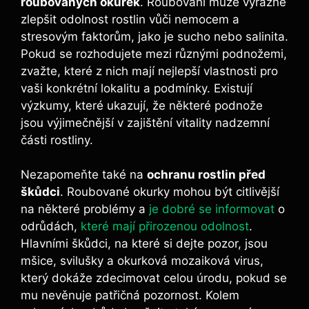
roubovaných⁢ okurek
. Roubování může výrazně
zlepšit odolnost rostlin vůči nemocem a
stresovým faktorům, jako je sucho nebo⁣ salinita.
Pokud se rozhodujete mezi různými⁤ podnožemi,
zvažte, které z nich mají⁤ nejlepší vlastnosti pro
vaši konkrétní lokalitu a podmínky.‍ Existují
výzkumy, ⁢které ukazují, že některé podnože
jsou výjimečnější ‍v zajištění vitality nadzemní
části rostliny.
Nezapomeňte také na
ochranu rostlin před
škůdci
. Roubované okurky ⁣mohou být citlivější
na některé problémy a
je dobré se informovat
​ o
odrůdách,
které mají přirozenou odolnost
.
Hlavními škůdci, na které ⁢si dejte pozor, jsou
mšice, svilušky a okurková​ mozaiková virus,
který dokáže zdecimovat celou úrodu, ​pokud se
⁤mu nevěnuje patřičná pozornost.‍ Kolem