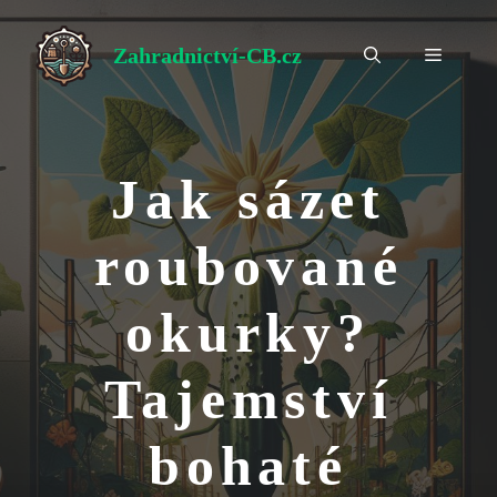
Přeskočit
na
Zahradnictví-CB.cz
Menu
obsah
Jak sázet
roubované
okurky?
Tajemství
bohaté