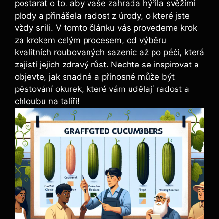
postarat o⁢ to,‌ aby vaše zahrada ⁢hýřila svěžími
plody a přinášela radost z úrody, o které⁣ jste
vždy snili. V tomto článku‍ vás provedeme krok
za‌ krokem celým procesem,‌ od výběru⁤
kvalitních roubovaných​ sazenic​ až po péči, která
zajistí jejich zdravý růst. Nechte se‌ inspirovat a
objevte, jak snadné a ⁣přínosné může být
pěstování okurek, které vám udělají ⁤radost a
chloubu na talíři!