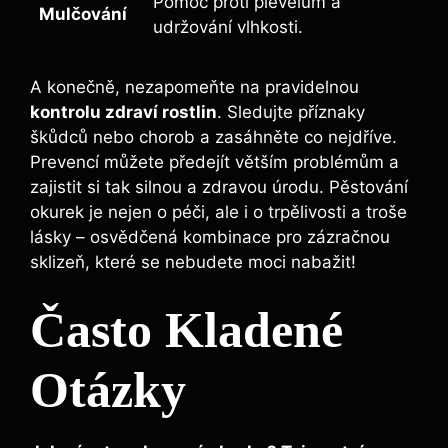
Pomoc⁤ proti plevelům a
Mulčování
udržování ⁢vlhkosti.
A konečně, nezapomeňte na pravidelnou‍
kontrolu zdraví rostlin
. Sledujte příznaky
⁣škůdců nebo chorob a zasáhněte co ⁤nejdříve.
Prevencí můžete předejít‌ větším problémům a
zajistit si tak silnou a zdravou⁤ úrodu. Pěstování
okurek je nejen o péči, ale i o trpělivosti ​a⁤ troše
lásky – osvědčená‍ kombinace pro zázračnou
sklizeň, ⁣které se nebudete moci nabažit!
Často Kladené
Otázky