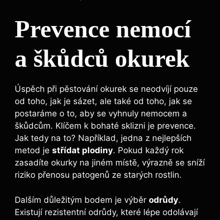
Prevence nemocí
a škůdců okurek
Úspěch při⁤ pěstování ⁢okurek se neodvíjí pouze
od toho, jak je sázet, ale také od toho, jak se
‍postaráme o to, ​aby se vyhnuly nemocem a
škůdcům. Klíčem k bohaté sklizni je prevence.
‍Jak tedy na to? Například,⁣ jedna z nejlepších⁢
metod je
střídat plodiny
. Pokud každý rok
zasadíte okurky na jiném místě, výrazně se sníží
riziko přenosu ​patogenů ze starých rostlin.
Dalším‌ důležitým bodem je výběr
odrůdy
.
Existují rezistentní odrůdy, které lépe⁤ odolávají