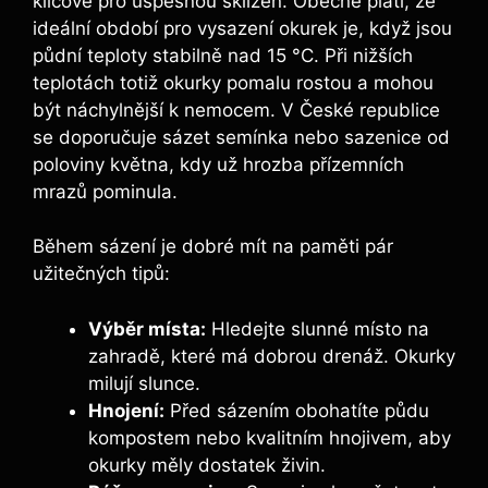
klíčové pro úspěšnou sklizeň. Obecně platí, že
ideální období pro vysazení okurek je, když jsou
půdní teploty stabilně nad ⁣15 °C. Při⁣ nižších‍
teplotách⁢ totiž okurky pomalu rostou a mohou
‍být náchylnější k nemocem. ​V České republice
se⁢ doporučuje sázet semínka nebo sazenice od
⁢poloviny května, kdy už hrozba přízemních
‌mrazů pominula.
Během sázení ⁤je ​dobré mít na paměti pár
užitečných tipů:
Výběr‍ místa:
Hledejte⁢ slunné místo na
zahradě, které má dobrou drenáž. Okurky
milují slunce.
Hnojení:
Před sázením obohatíte půdu⁢
kompostem nebo kvalitním hnojivem, aby⁤
okurky měly⁤ dostatek živin.