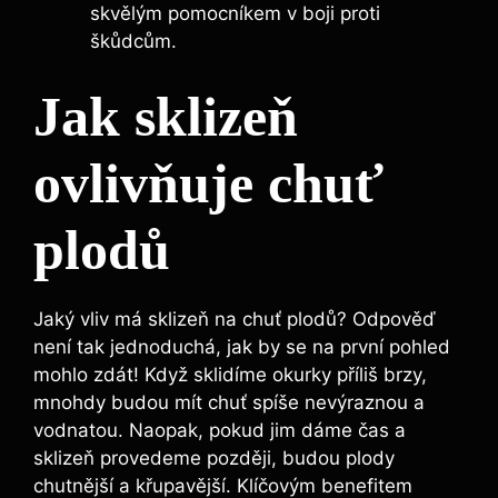
skvělým pomocníkem v ⁣boji proti ​
škůdcům.
Jak sklizeň
ovlivňuje ‌chuť
plodů
Jaký vliv má⁢ sklizeň na chuť plodů? Odpověď
není‌ tak jednoduchá, jak by se na první pohled
mohlo ⁤zdát!⁤ Když‍ sklidíme okurky příliš brzy,
mnohdy⁢ budou mít chuť spíše nevýraznou a
vodnatou. Naopak, pokud jim dáme čas a
sklizeň provedeme⁣ později, budou plody
chutnější​ a křupavější. Klíčovým benefitem