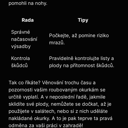
pomohli ⁢na nohy.
Rada
Tipy
Správné
Počkejte,⁢ až pomine riziko
načasování
mrazů.
výsadby
Kontrola
Pravidelně kontrolujte listy a
škůdců
plody na přítomnost škůdců.
Tak co říkáte? Věnování trochu času a
pozornosti vašim roubovaným okurkám se‌
určitě vyplatí. ⁣A v neposlední řadě, jakmile
sklidíte své plody, nemůžete se dočkat, až ⁣je
použijete v salátech, nebo⁤ si⁢ z‌ nich uděláte
nakládané okurky. A to⁣ je pak teprve ta pravá
odměna za vaši práci ​v zahradě!