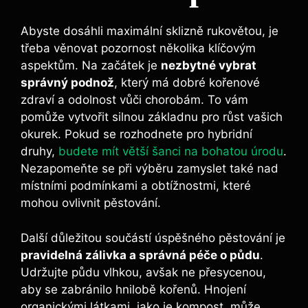
Abyste dosáhli maximální sklizně‍ rukovětou, je
třeba⁢ věnovat pozornost několika klíčovým
aspektům. Na začátek ⁣je
nezbytné vybrat
správný podnož
, který má dobré kořenové
zdraví a odolnost vůči ⁤chorobám. To​ vám⁢
pomůže vytvořit silnou základnu pro růst vašich
okurek. Pokud se rozhodnete pro hybridní
druhy,
budete mít větší šanci na bohatou úrodu
.
Nezapomeňte ⁢se ‌při výběru zamyslet také nad⁤
místními podmínkami a obtížnostmi, které
mohou ovlivnit pěstování.
Další důležitou ⁣součástí úspěšného‍ pěstování je
pravidelná zálivka a správná péče o‌ půdu
.
Udržujte půdu vlhkou, avšak ne přesycenou,
aby se ​zabránilo hnilobě kořenů. Hnojení
organickými látkami, jako je ‌kompost, může