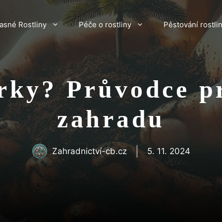
asné Rostliny
Péče o rostliny
Pěstování rostli
rky? Průvodce p
zahradu
Zahradnictví-cb.cz
5. 11. 2024