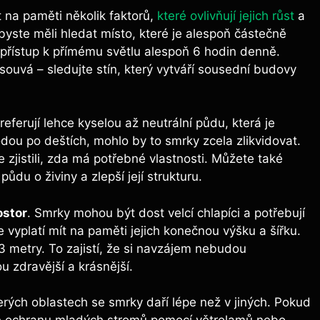
⁢ na paměti několik faktorů, ⁤
které ovlivňují jejich růst
a
 byste‍ měli ⁣hledat místo, které ⁢je ⁣alespoň ​částečně
⁤přístup ⁣k přímému světlu alespoň 6 hodin ⁤denně.
esouvá – sledujte stín, který vytváří sousední budovy
eferují⁢ lehce kyselou až⁢ neutrální půdu,⁤ která je
‌po deštích, mohlo ‍by ‌to⁢ smrky zcela zlikvidovat.
zjistili, zda má ⁣potřebné vlastnosti. Můžete také
ůdu o živiny a zlepší její strukturu.
ostor
. ⁣Smrky ⁤mohou být dost velcí chlapíci⁤ a potřebují
 vyplatí mít na paměti jejich konečnou⁢ výšku a šířku.
3 metry. To⁤ zajistí, že si navzájem nebudou
 zdravější a‌ krásnější.
erých oblastech se ⁣smrky⁤ daří lépe‌ než v jiných.​ Pokud