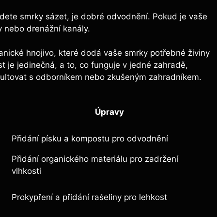
udete smrky sázet, je dobré odvodnění. Pokud je vaše​
y nebo drenážní kanály.
ické hnojivo, které dodá vaše smrky‍ potřebné​ živiny
t je ​jedinečná, a to,‍ co funguje v jedné⁣ zahradě,
onzultovat s odborníkem nebo zkušeným zahradníkem.
Úpravy
Přidání písku a ‌kompostu pro ‌odvodnění
Přidání organického materiálu pro⁢ zadržení
vlhkosti
Prokypření ⁣a přidání rašeliny‍ pro lehkost