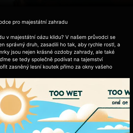
odce pro majestátní zahradu
adu v majestátní oázu​ klidu? V našem průvodci se
en správný druh, zasadili ho tak, ​aby rychle rostl, a
Smrky jsou nejen krásné ozdoby zahrady,⁣ ale také
jďme ‍se tedy ⁣společně podívat na tajemství ​
ořit zasněný lesní koutek přímo⁢ za okny vašeho