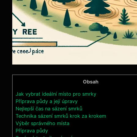
Obsah
Jak vybrat ideální místo ⁢pro smrky
Příprava půdy a⁢ její ⁢úpravy
Nejlepší čas⁣ na sázení smrků
Technika sázení smrků krok za krokem
Výběr ​správného místa
Příprava půdy