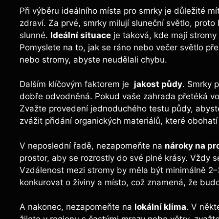
Při výběru ideálního místa pro smrky je ⁣důležité mít
zdraví.‍ Za ‍prvé,⁢ smrky milují​ sluneční světlo, proto
slunné.
Ideální situace
je taková, kde mají ⁣stromy 
Pomyslete na to, jak se ráno nebo ⁢večer⁢ světlo př
nebo stromy, abyste neudělali ‍chybu.
Dalším klíčovým ​faktorem je ​
jakost půdy
. Smrky pr
dobře odvodněná. Pokud vaše zahrada přetéká vodou 
Zvažte ⁤provedení jednoduchého testu půdy, abyste 
zvážit přidání organických materiálů, které obohatí p
V neposlední​ řadě, ⁢nezapomeňte na
nároky⁤ na pr
prostor, aby se rozrostly do své plné krásy. Vždy se
Vzdálenost mezi‍ stromy by ⁣měla⁢ být minimálně​ 2–
konkurovat o živiny ⁣a místo, což znamená, že budou
A⁤ nakonec, nezapomeňte‍ na
lokální klima
. V někt