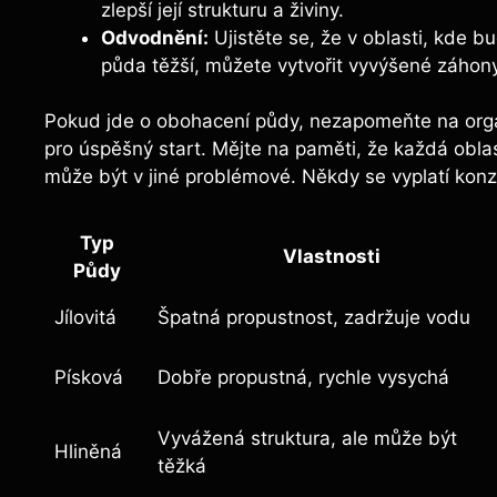
zlepší její strukturu a​ živiny.
Odvodnění:
Ujistěte se, že v oblasti, kde b
půda ​těžší, ⁤můžete vytvořit vyvýšené záhon
Pokud jde o obohacení půdy, nezapomeňte na⁣ organ
pro​ úspěšný‍ start. Mějte na paměti, že ⁣každá​ oblas
může být v jiné problémové. ‍Někdy se vyplatí‌ k
Typ
Vlastnosti
Půdy
Jílovitá
Špatná ⁤propustnost, zadržuje ‌vodu
Písková
Dobře propustná, rychle vysychá
Vyvážená struktura,‌ ale ​může být
Hliněná
těžká