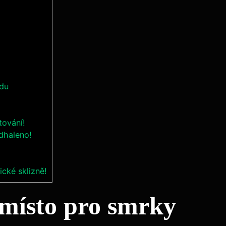
adu
tování!
dhaleno!
cké sklizně!
 místo ⁢pro smrky