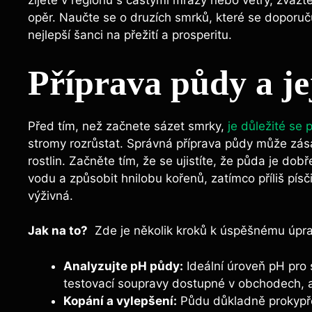
‍žijete v regionu s častými mrazy nebo větry, zva
opěr. ​Naučte se o druzích ‍smrků, které ⁤se doporuč
nejlepší​ šanci ‌na ⁤přežití​ a prosperitu.
Příprava půdy a⁢ je
Před ⁢tím, než začnete sázet smrky,
je důležité se 
stromy rozrůstat. ​Správná příprava půdy může zása
rostlin. Začněte tím, že se ujistíte, že půda je ‌dob
vodu a⁣ způsobit hnilobu kořenů, ⁣zatímco příliš​ pí
výživná.
Jak na to?
‌ Zde je ​několik kroků k úspěšnému úpr
Analyzujte⁤ pH půdy:
Ideální úroveň pH‌ pro 
testovací soupravy dostupné v obchodech, aby 
Kopání a vylepšení:
Půdu důkladně ‌prokypře