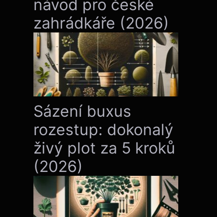
návod pro české
zahrádkáře (2026)
Sázení buxus
rozestup: dokonalý
živý plot za 5 kroků
(2026)