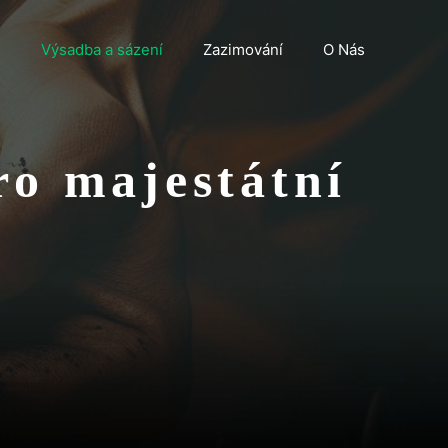
n
Výsadba a sázení
Zazimování
O Nás
ro majestátní