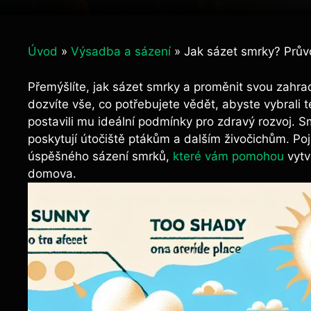
Úvod
»
Výsadba a sázení
»
Jak sázet smrky? Prův
Přemýšlíte, jak⁢ sázet smrky a proměnit ​svou zahr
dozvíte vše, co potřebujete ​vědět, abyste vybrali‍ t
postavili mu ⁤ideální podmínky‍ pro zdravý rozvoj. 
poskytují útočiště ptákům⁢ a ‌dalším​ živočichům. Po
úspěšného sázení smrků,
které vám pomohou
vytv
⁤domova.