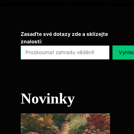
Zasaďte své dotazy zde a sklízejte
znalosti:
Vyhle
Novinky