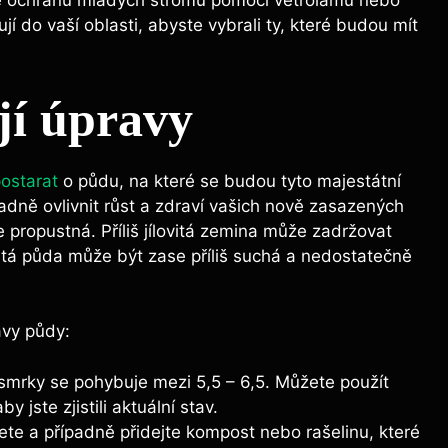
žte ochranu ​mladých stromů pomocí větrolamů⁢ nebo
ují do vaší oblasti, abyste vybrali ty, které budou mít
jí ⁢úpravy
postarat
o půdu, na​ které se budou tyto majestátní
dně ovlivnit růst ​a zdraví⁤ vašich nově zasazených
ře propustná. Příliš jílovitá zemina může zadržovat
sčitá půda může být zase příliš suchá a‍ nedostatečně
avy půdy:
smrky se pohybuje ⁤mezi 5,5 – 6,5.⁣ Můžete použít
jste zjistili aktuální stav.
te a případně přidejte kompost nebo rašelinu, které