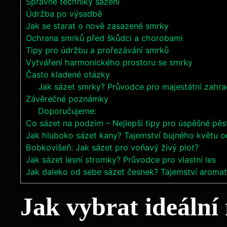
Správné techniky sázení
Údržba ‌po ​výsadbě
Jak se starat ‍o nově zasazené smrky
Ochrana smrků ⁤před škůdci a ‍chorobami
Tipy pro ​údržbu ‍a prořezávání smrků
Vytváření harmonického prostoru se smrky
Často kladené ‌otázky
Jak sázet smrky? Průvodce pro majestátní zahr
Závěrečné poznámky
Doporučujeme:
Co sázet na podzim – Nejlepší tipy pro úspěšné pěs
Jak hluboko sázet kany? Tajemství bujného květu o
Bobkovišeň: Jak sázet pro voňavý živý plot?
Jak sázet lesní stromky? Průvodce pro vlastní les
Jak daleko od sebe sázet česnek? Tajemství aromati
Jak vybrat ideální