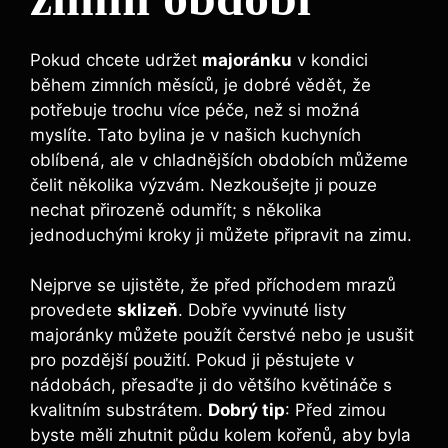
Pokud chcete udržet
majoránku
v kondici
během zimních měsíců, je dobré vědět, že
potřebuje trochu více péče, než si možná
myslíte. Tato bylina je v našich kuchyních
oblíbená, ale v chladnějších obdobích můžeme
čelit několika výzvám. Nezkoušejte ji pouze
nechat přirozeně odumřít; s několika
jednoduchými kroky ji můžete připravit na zimu.
Nejprve se ujistěte, že před příchodem mrazů
provedete
sklizeň
. Dobře vyvinuté listy
majoránky můžete použít čerstvé nebo je usušit
pro pozdější použití. Pokud ji pěstujete v
nádobách, přesaďte ji do většího květináče s
kvalitním substrátem.
Dobrý tip
: Před zimou
byste měli zhutnit půdu kolem kořenů, aby byla