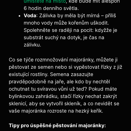
umístěte na místo
, kde bude mít alespoň
6 hodin denního světla.
Voda
: Zálivka by měla být mírná – příliš
mnoho vody může kořenům uškodit.
Spolehněte se raději na pocit: kdyžže je
substrát suchý na dotyk, je čas na
zálivku.
Co se týče rozmnožování majoránky, můžete ji
pěstovat ze semen nebo si vypěstovat řízky z již
existující rostliny. Semena zasazujte
pravděpodobně na jaře, ale kdo by nechtěl
ochutnat tu svíravou vůni už teď? Pokud máte
bylinkovou zahrádku, stačí řízky nechat zakrýt
sklenicí, aby se vytvořil skleník, a co nevidět se
vaše majoránka rozroste na hezký keřík.
Tipy pro úspěšné pěstování majoránky: