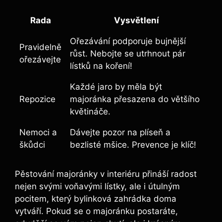
Rada
Vysvětlení
Ořezávání podporuje bujnější
Pravidelně
růst. Nebojte se utrhnout pár
ořezávejte
lístků na koření!
Každé jaro by měla být
Repozice
majoránka přesazena do většího
květináče.
Nemoci a
Dávejte pozor na plíseň a
škůdci
bezlisté mšice. Prevence je klíč!
Pěstování majoránky v interiéru přináší radost
nejen svými voňavými lístky, ale i útulným
pocitem, který bylinková zahrádka doma
vytváří. Pokud se o majoránku postaráte,