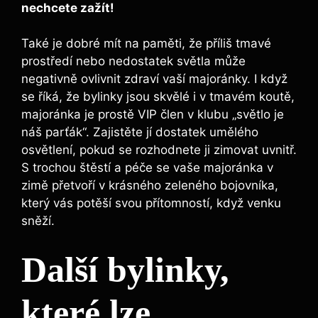
nechcete zažít!
Také je dobré mít na paměti, že příliš tmavé
prostředí nebo nedostatek světla může
negativně ovlivnit zdraví vaší majoránky. I když
se říká, že bylinky jsou skvělé i v tmavém koutě,
majoránka je prostě VIP člen v klubu „světlo je
náš parťák“. Zajistěte jí dostatek umělého
osvětlení, pokud se rozhodnete ji zimovat uvnitř.
S trochou štěstí a péče se vaše majoránka v
zimě přetvoří v krásného zeleného bojovníka,
který vás potěší svou přítomností, když venku
sněží.
Další bylinky,
které lze