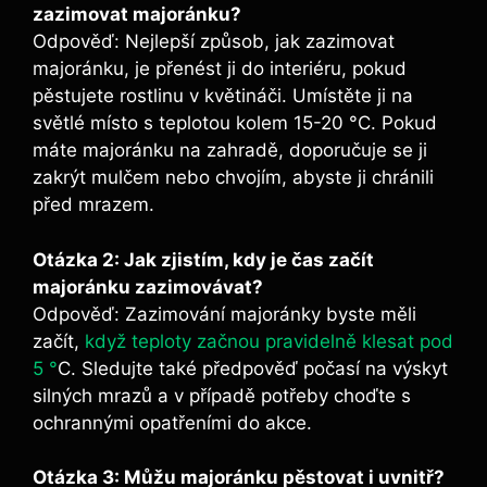
zazimovat majoránku?
Odpověď: Nejlepší způsob, jak zazimovat
majoránku, je přenést ji do interiéru, pokud
pěstujete rostlinu v květináči. Umístěte ji na
světlé místo s teplotou kolem 15-20 °C. Pokud
máte majoránku na zahradě, doporučuje se ji
zakrýt mulčem nebo chvojím, abyste ji chránili
před mrazem.
Otázka 2: Jak zjistím, kdy je čas začít
majoránku zazimovávat?
Odpověď: Zazimování majoránky byste měli
začít,
když teploty začnou pravidelně klesat pod
5 °
C. Sledujte také předpověď počasí na výskyt
silných mrazů a v případě potřeby choďte s
ochrannými opatřeními do akce.
Otázka 3: Můžu majoránku pěstovat i uvnitř?