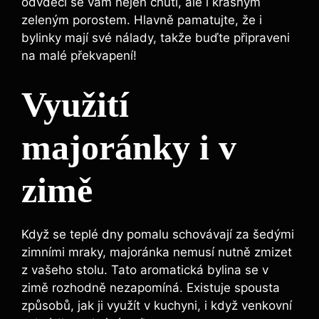
odvděčí se vám nejen chutí, ale i krásným
zeleným porostem. Hlavně pamatujte, že i
bylinky mají své nálady, takže buďte připraveni
na malé překvapení!
Využití
majoránky i v
zimě
Když se teplé dny pomalu schovávají za šedými
zimními mraky, majoránka nemusí nutně zmizet
z vašeho stolu. Tato aromatická bylina se v
zimě rozhodně nezapomíná. Existuje spousta
způsobů, jak ji využít v kuchyni, i když venkovní