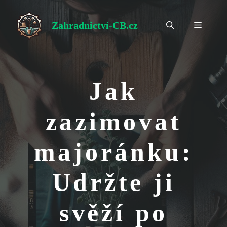
Přeskočit
na
Zahradnictví-CB.cz
Menu
obsah
Jak
zazimovat
majoránku:
Udržte ji
svěží po