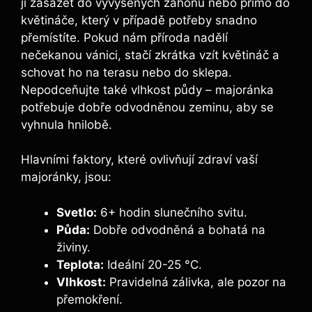
ji zasázet do vyvýšených záhonů nebo přímo do
květináče, který v případě potřeby snadno
přemístíte. Pokud nám příroda nadělí
nečekanou vánici, stačí zkrátka vzít květináč a
schovat ho na terasu nebo do sklepa.
Nepodceňujte také vlhkost půdy – majoránka
potřebuje dobře odvodněnou zeminu, aby se
vyhnula hnilobě.
Hlavními faktory, které ovlivňují zdraví vaší
majoránky, jsou:
Svetlo:
6+ hodin slunečního svitu.
Půda:
Dobře odvodněná a bohatá na
živiny.
Teplota:
Ideální 20-25 °C.
Vlhkost:
Pravidelná zálivka, ale pozor na
přemokření.