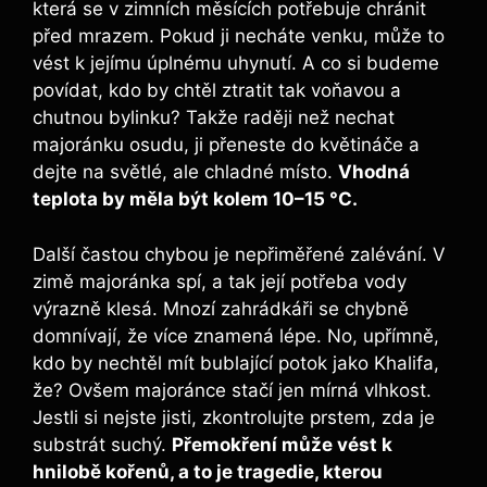
která se v zimních měsících potřebuje chránit
před mrazem. Pokud ji necháte venku, může to
vést k jejímu úplnému uhynutí. A co si budeme
povídat, kdo by chtěl ztratit tak voňavou a
chutnou bylinku? Takže raději než nechat
majoránku osudu, ji přeneste do květináče a
dejte na světlé, ale chladné místo.
Vhodná
teplota by měla být kolem 10–15 °C.
Další častou chybou je nepřiměřené zalévání. V
zimě majoránka spí, a tak její potřeba vody
výrazně klesá. Mnozí zahrádkáři se chybně
domnívají, že více znamená lépe. No, upřímně,
kdo by nechtěl mít bublající potok jako Khalifa,
že? Ovšem majoránce stačí jen mírná vlhkost.
Jestli si nejste jisti, zkontrolujte prstem, zda je
substrát suchý.
Přemokření může vést k
hnilobě kořenů, a to je tragedie, kterou