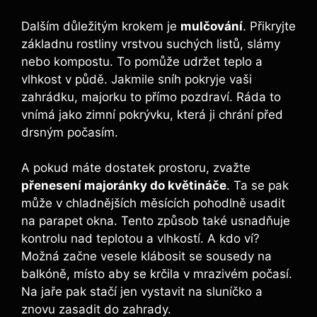
Dalším důležitým krokem je
mulčování
. Přikryjte
základnu rostliny vrstvou suchých listů, slámy
nebo kompostu. To pomůže udržet teplo a
vlhkost v půdě. Jakmile sníh pokryje vaši
zahrádku, majorku to přímo pozdraví. Ráda to
vnímá jako zimní pokrývku, která ji chrání před
drsným počasím.
A pokud máte dostatek prostoru, zvažte
přenesení majoránky do květináče
. Ta se pak
může v chladnějších měsících pohodlně usadit
na parapet okna. Tento způsob také usnadňuje
kontrolu nad teplotou a vlhkostí. A kdo ví?
Možná začne vesele klábosit se sousedy na
balkóně, místo aby se krčila v mrazivém počasí.
Na jaře pak stačí jen vystavit na sluníčko a
znovu zasadit do zahrady.