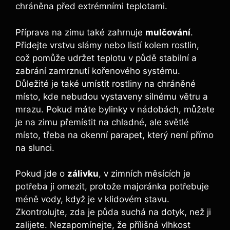
chráněna před extrémními teplotami.
Příprava na zimu také zahrnuje
mulčování
.
Přidejte vrstvu slámy nebo listí kolem rostlin,
což pomůže udržet teplotu v půdě stabilní a
zabrání zamrznutí kořenového systému.
Důležité je také umístit rostliny na chráněné
místo, kde nebudou vystaveny silnému větru a
mrazu. Pokud máte bylinky v nádobách, můžete
je na zimu přemístit na chladné, ale světlé
místo, třeba na okenní parapet, který není přímo
na slunci.
Pokud jde o
zálivku
, v zimních měsících je
potřeba ji omezit, protože majoránka potřebuje
méně vody, když je v klidovém stavu.
Zkontrolujte, zda je půda suchá na dotyk, než ji
zalijete. Nezapomínejte, že přílišná vlhkost