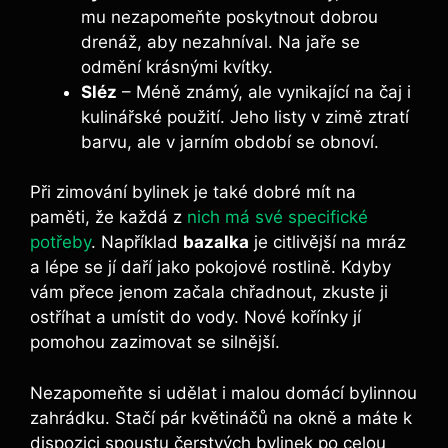
mu nezapomeňte poskytnout dobrou
drenáž, aby nezahníval. Na jaře se
odmění krásnými kvítky.
Sléz
– Méně známý, ale vynikající na čaj i
kulinářské použití. Jeho listy v zimě ztratí
barvu, ale v jarním období se obnoví.
Při zimování bylinek je také dobré mít na
paměti, že každá z
nich má své specifické
potřeby
. Například
bazalka
je citlivější na mráz
a lépe se jí daří jako pokojové rostlině. Kdyby
vám přece jenom začala chřadnout, zkuste ji
ostříhat a umístit do vody. Nové kořínky jí
pomohou zazimovat se silnější.
Nezapomeňte si udělat i malou domácí bylinnou
zahrádku. Stačí pár květináčů na okně a máte k
dispozici spoustu čerstvých bylinek po celou