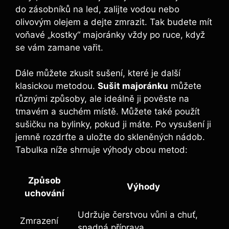
do zásobníků na led, zalijte vodou nebo
olivovým olejem a dejte zmrazit. Tak budete mít
voňavé „kostky“ majoránky vždy po ruce, když
se vám zamane vařit.
Dále můžete zkusit sušení, které je další
klasickou metodou.
Sušit majoránku
můžete
různými způsoby, ale ideálně ji pověste na
tmavém a suchém místě. Můžete také použít
sušičku na bylinky, pokud ji máte. Po vysušení ji
jemně rozdrťte a uložte do skleněných nádob.
Tabulka níže shrnuje výhody obou metod:
Způsob
Výhody
uchování
Udržuje čerstvou vůni a chuť,
Zmrazení
snadná příprava.