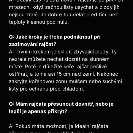
mrazech, když⁣ začnou⁢ listy usychat a⁣ plody již
nejsou zralé. Je​ dobré to udělat před tím, než
teploty klesnou⁢ pod nulu.
Q: Jaké kroky je třeba podniknout při
zazimování rajčat?
A: Prvním krokem je sklidit⁣ zbývající plody. ⁢Ty
nezralé můžete nechat dozrát na slunném
místě. Poté je důležité keře⁣ rajčat pečlivě
ostříhat, ⁣a⁤ to​ na asi 15⁢ cm nad zemí. Nakonec
zakryjte kořenovou ⁢zónu ⁤mulčem nebo suchými
listy pro ochranu před chladem.
Q: Mám rajčata​ přesunout dovnitř, nebo je
lepší je apenas přikrýt?
A: Pokud máte možnost, je ⁣ideální‌ rajčata​