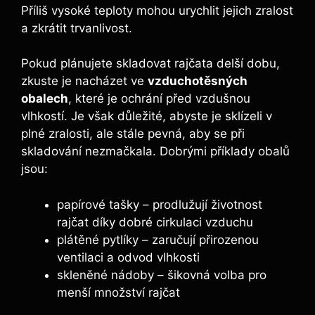
Příliš vysoké teploty⁢ mohou urychlit jejich‌ zralost
a‌ zkrátit‍ trvanlivost.
Pokud plánujete skladovat rajčata delší dobu,
zkuste je nacházet ve
vzduchotěsných
‍obalech
, které je ochrání před ⁣vzdušnou
vlhkostí. Je však důležité, abyste je sklízeli ‌v
plné zralosti, ale stále pevná, aby se ‍při⁣
skladování nezmačkala. Dobrými příklady obalů
jsou:
papírové tašky – prodlužují životnost
⁣rajčat díky ⁤dobré cirkulaci vzduchu
plátěné pytlíky – zaručují přirozenou
ventilaci a odvod vlhkosti
skleněné nádoby – šikovná volba ‍pro
menší množství rajčat