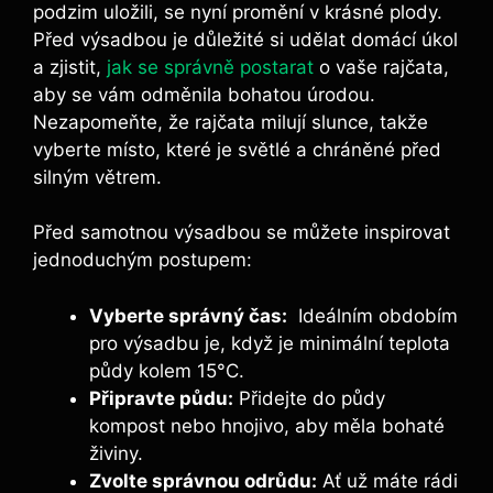
podzim uložili, ⁣se nyní⁢ promění ‌v ‌krásné plody.
Před ⁤výsadbou je důležité ⁣si udělat domácí úkol‌
a​ zjistit,
jak se správně postarat
‍ o vaše rajčata,
aby se ⁢vám odměnila bohatou úrodou.
Nezapomeňte, že rajčata milují slunce, takže
vyberte místo, které je světlé a chráněné ‌před
silným větrem.
Před samotnou výsadbou ​se můžete inspirovat
⁤jednoduchým postupem:
Vyberte správný čas:
⁤ Ideálním ‍obdobím‌
pro výsadbu ‌je, když je ‌minimální teplota
půdy kolem 15°C.
Připravte půdu:
⁣Přidejte ⁤do⁢ půdy
kompost ⁣nebo‍ hnojivo, aby měla‌ bohaté
živiny.
Zvolte správnou ​odrůdu:
Ať už máte rádi