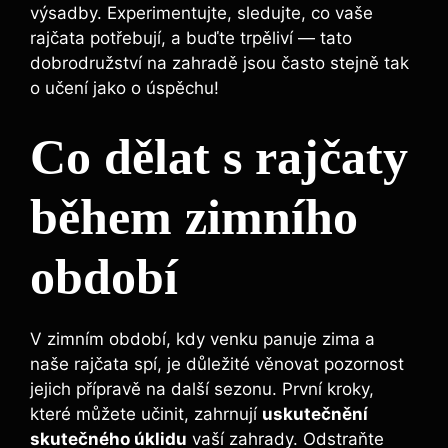
⁤výsadby. Experimentujte, sledujte, co ⁤vaše
rajčata ⁤potřebují, a buďte trpěliví — tato​
dobrodružství ⁤na zahradě​ jsou často stejně tak
o učení jako⁤ o úspěchu!
Co dělat s ⁤rajčaty
během zimního
období
V zimním období, kdy venku panuje zima a
naše ⁢rajčata spí, je důležité‍ věnovat pozornost
jejich přípravě na další sezonu. První kroky,
které můžete učinit, zahrnují
uskutečnění
skutečného úklidu
vaší‌ zahrady. Odstraňte⁤