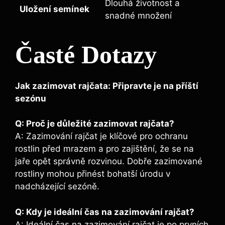
Dlouhá⁢ životnost ⁢a
Uložení ⁣semínek
snadné množení
Časté Dotazy
Jak zazimovat rajčata:⁤ Připravte je na příští
sezónu
Q: Proč je důležité‍ zazimovat rajčata?
A: Zazimování⁤ rajčat je klíčové pro ochranu
rostlin před mrazem a pro zajištění, že se na
jaře opět správně rozvinou. Dobře zazimované
rostliny mohou přinést bohatší ⁤úrodu v
nadcházející ‌sezóně.
Q: Kdy je ideální⁤ čas na zazimování rajčat?
A: Ideální čas na zazimování rajčat je ⁢po prvních