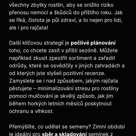
všechny⁣ zbytky⁤ rostlin, aby se snížilo riziko
přenosu⁢ nemocí a škůdců do příštího‌ roku. Jak
se říká, čistota je⁤ půl ⁣zdraví, a to nejen pro lidi,
ale i pro rajčata!
Další klíčovou strategií je
pečlivé plánování
toho, co chcete zasít ⁤v příští ⁤sezóně. Můžete
například⁣ zkusit zpestřit sortiment a zařadit
odrůdy, které ⁤se osvědčily v jiných zahradách a
od kterých jste slyšeli pozitivní recenze.
Zamyslete se i nad způsobem,​ jakým rajčata
pěstujete –‌ minimalizování stresu pro rostliny
pomocí mulčování je skvělý​ způsob, jak jim
během horkých letních měsíců poskytnout
ochranu a vlhkost.
Přemýšlíte, ⁣co udělat se semeny? Zimní ​období
je ideální⁢ pro
sběr a skladování
semínek⁢ z