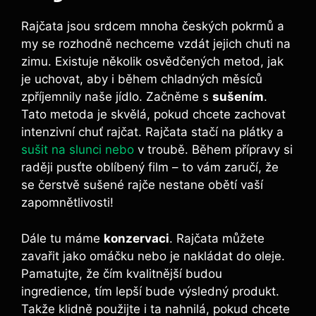
Rajčata jsou srdcem mnoha českých pokrmů a
my se rozhodně nechceme vzdát jejich chuti ​na
zimu.‌ Existuje několik osvědčených metod, jak
je ⁢uchovat, aby i během chladných měsíců⁢
zpříjemnily naše ‌jídlo. ⁣Začněme‌ s
sušením
.
Tato metoda je skvělá,⁢ pokud chcete ⁢zachovat⁢
intenzivní​ chuť rajčat. Rajčata stačí na plátky a
sušit na slunci nebo
⁣ v troubě. Během přípravy si
⁤raději pusťte oblíbený film – to vám zaručí, že
se čerstvě sušené rajče nestane obětí vaší
zapomnětlivosti!
Dále ‌tu máme
konzervaci
.‍ Rajčata můžete
‍zavařit jako omáčku nebo je‍ nakládat do oleje.
Pamatujte, že čím kvalitnější budou
ingredience, tím lepší ​bude výsledný produkt.
⁢Takže klidně ⁣použijte i⁢ ta nahnilá, pokud chcete​