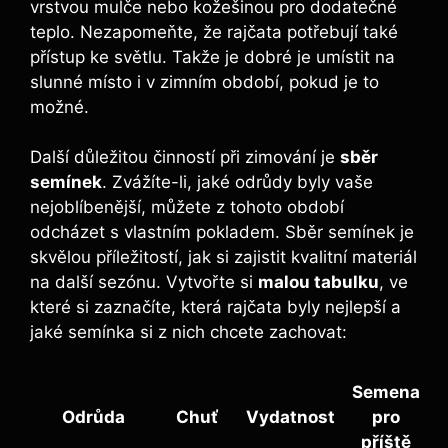
vrstvou ​mulče nebo kožešinou pro dodatečné
teplo. ​Nezapomeňte, že rajčata potřebují ‍také
přístup ke světlu. Takže je dobré je umístit na
⁣slunné ⁣místo ‍i v zimním období, pokud je to
možné.
Další důležitou činností ⁣při ‍zimování je
sběr​
semínek
. Zvážíte-li, jaké​ odrůdy byly vaše
‍nejoblíbenější, můžete z tohoto období
odcházet​ s vlastním pokladem. Sběr semínek je
skvělou příležitostí, jak si zajistit kvalitní materiál
na další sezónu.⁤ Vytvořte si
malou⁤ tabulku
,​ ve
které si zaznačíte, která rajčata byly nejlepší a
jaké ‌semínka⁢ si z nich chcete ​zachovat:
Semena
Odrůda
Chuť
Vydatnost
​pro
příště