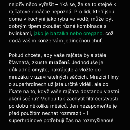
nejdřív něco vyřešit – říká se, že se to stejně k⁢
rajčatové omáčce nepozná. Pro‍ lidi, kteří ⁣jsou
doma v kuchyni jako ryba ve vodě, může být
dobrým tipem ⁣zkoušet různé kombinace s
bylinkami,
jako je bazalka nebo oregano
, což
dodá vašim konzervám jedinečnou chuť.
Pokud ⁣chcete, aby vaše⁤ rajčata byla stále​
šťavnatá, zkuste
mražení
. Jednoduše ‌je
důkladně omyjte, ​nakrájejte a vložte do
mrazáku v uzavíratelných sáčcích. Mrazící filmy
o superhrdinech ​už jste určitě viděli, ⁢ale co
říkáte na to, když ‍vaše⁣ rajčata dostanou vlastní
akční ‍scénu? ⁣Mohou tak ⁤zachytit filtr čerstvosti
po dobu několika měsíců. Jen nezapomeňte je
před použitím nechat rozmrazit – ⁢i
superhrdinové potřebují⁣ čas ‌na​ rozmyšlenou!