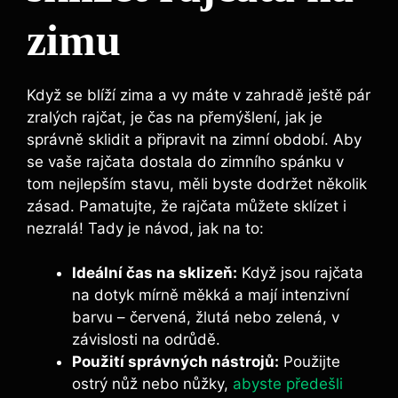
zimu
Když se blíží zima ⁢a vy máte v zahradě ještě pár
zralých rajčat, je čas na přemýšlení, jak je
správně‌ sklidit a připravit na zimní období.‍ Aby‌
se ⁤vaše rajčata dostala ⁣do zimního ‌spánku v
tom nejlepším stavu,⁤ měli byste dodržet několik
zásad. Pamatujte, že ​rajčata můžete sklízet i‌
nezralá! Tady je návod, jak na to:
Ideální čas na ⁢sklizeň:
Když jsou ⁢rajčata⁢
na‌ dotyk mírně měkká ​a mají intenzivní
barvu – červená, žlutá​ nebo⁤ zelená, v
závislosti na⁣ odrůdě.
Použití správných nástrojů:
Použijte​
ostrý ⁤nůž nebo nůžky,
abyste předešli