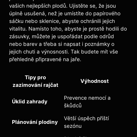
‍vašich nejlepších plodů. Ujistěte se, že jsou
úplně usušená, než je umístíte do papírového
sáčku nebo sklenice, abyste ochránili jejich
vitalitu. Namísto toho, abyste je prostě⁤ hodili do
zásuvky, můžete je uspořádat podle odrůd
nebo barev a třeba si napsat i⁤ poznámky o
jejich chuti a výnosnosti. Tak budete mít vše
přehledně připravené ‌na jaře.
Tipy pro
Výhodnost
zazimování rajčat
Prevence nemocí ⁤a
Úklid zahrady
škůdců
Větší úspěch příští
Plánování plodiny
sezónu