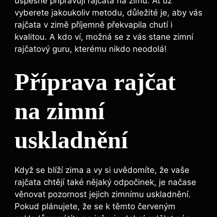
úspěšně připravují rajčata​ na zimu. Ať už
vyberete⁤ jakoukoliv metodu, ⁣důležité je,⁢ aby vás
rajčata v zimě příjemně překvapila chutí i
kvalitou. A kdo​ ví, možná se z vás stane ‍zimní
rajčatový guru, kterému nikdo neodolá!
Příprava rajčat⁣
na ‌zimní
‍uskladnění
Když ⁣se ​blíží zima a vy ​si uvědomíte, že⁢ vaše
rajčata chtějí také nějaký odpočinek, je načase
věnovat pozornost ​jejich zimnímu uskladnění.
Pokud plánujete, že se k těmto červeným