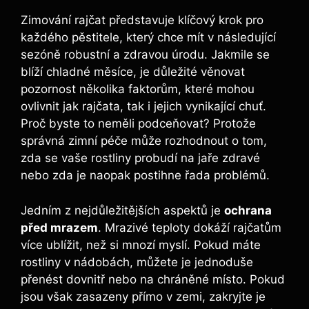
Zimování rajčat představuje ⁣klíčový krok pro
každého ‍pěstitele, který‍ chce mít v‌ následující
sezóně robustní a zdravou úrodu. Jakmile se
blíží chladné měsíce, je důležité věnovat
pozornost několika⁢ faktorům,⁢ které mohou
ovlivnit‍ jak rajčata, tak i jejich vynikající​ chuť.
Proč byste to neměli podceňovat? ‍Protože
správná zimní péče může rozhodnout ‌o tom,
⁢zda se vaše⁢ rostliny probudí na⁢ jaře zdravé
nebo ‍zda je​ naopak postihne řada problémů.
Jedním z nejdůležitějších‍ aspektů je
ochrana
před mrazem
. Mrazivé teploty dokáží rajčatům
⁤více ublížit, než si​ mnozí myslí. Pokud máte
rostliny v nádobách, můžete je jednoduše
přenést dovnitř nebo na chráněné místo. Pokud
jsou však zasazeny přímo v zemi, zakryjte ​je