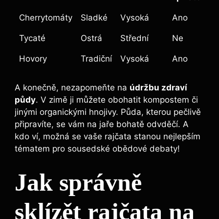
Cherrytomáty
Sladké
Vysoká
Ano
Tycaté
Ostrá
Střední
Ne
Hovory
Tradiční
Vysoká
Ano
A konečně, nezapomeňte na
údržbu​ zdraví
půdy
. V ‍zimě ⁢ji můžete obohatit kompostem či
jinými organickými hnojivy. Půda, kterou pečlivě
⁤připravíte, se⁤ vám ⁤na jaře ‌bohatě ​odvděčí. A
kdo ví, možná se vaše rajčata stanou nejlepším
tématem pro sousedské obědové debaty!
Jak správně
sklízět rajčata na