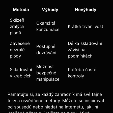
Metoda
Výhody
Nevýhody
Sklizeň
Okamžitá
zralých
Krátká trvanlivost
konzumace
plodů
Zavěšené
Délka skladování
Postupné
nezralé
⁢závisí⁢ na
dozrávání
plody
podmínkách
Možnost
Skladování
Potřeba časté
bezpečné
v krabicích
kontroly
manipulace
Pamatujte si, že každý zahradník má své⁤ tajné
triky​ a osvědčené ‌metody. Můžete se inspirovat
od sousedů nebo hledat⁣ na internetu, jak jiní