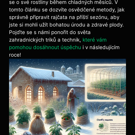
se o své rostliny během ​chladných měsíců. V
tomto článku se dozvíte osvědčené metody, jak
správně připravit ‌rajčata na‌ příští sezónu, aby
jste si mohli užít bohatou úrodu a zdravé plody.
Pojďte se s ‍námi ‍ponořit‍ do světa
zahradnických triků a technik,
které vám
pomohou dosáhnout úspěchu
​ i v následujícím
roce!