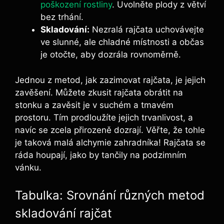
poškození rostliny
. Uvolněte plody z větví
bez trhání.
Skladování:
Nezralá rajčata uchovávejte
ve slunné,⁢ ale⁢ chladné místnosti a občas
je otočte, aby dozrála rovnoměrně.
Jednou z metod,⁤ jak zazimovat rajčata, je jejich
zavěšení. ‌Můžete zkusit rajčata obrátit na
stonku a zavěsit je v suchém a tmavém
prostoru. Tím prodloužíte jejich trvanlivost, a
navíc‍ se zcela přirozeně ‌dozrají. Věřte, že‍ tohle
je⁣ taková malá alchymie zahradníka! Rajčata ⁢se ​
ráda houpají, jako​ by tančily na podzimním
vánku.
Tabulka: Srovnání ⁤různých metod
skladování rajčat