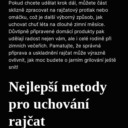
Pokud chcete udělat krok dál, můžete část
sklizně zpracovat na rajčatový protlak nebo
⁣omáčku, což je další výborný⁢ způsob, jak
uchovat chuť‌ léta na dlouhé zimní měsíce.
Důvtipně připravené domácí produkty ⁤pak
udělají radost ​nejen vám, ale‌ i​ celé rodině při
zimních večeřích.⁤ Pamatujte, že správná
⁣příprava‍ a uskladnění rajčat může ⁤výrazně
ovlivnit, jak moc budete o jarním grilování ještě
snít!
Nejlepší​ metody
pro uchování
rajčat