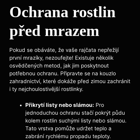
Ochrana rostlin
před mrazem
Pokud⁤ se obáváte, že vaše rajčata nepřežijí
první mrazíky, nezoufejte! Existuje několik
osvědčených metod, jak jim poskytnout
potřebnou‍ ochranu. Připravte se na kouzlo
zahradnictví, které dokáže⁤ před​ zimou zachránit
i ty nejchoulostivější rostlinky.
Přikrytí listy nebo slámou:
Pro
jednoduchou ochranu stačí pokrýt ‍půdu
kolem rostlin suchými⁤ listy⁤ nebo slámou.
‍Tato vrstva pomůže udržet‍ teplo a
zabrání rychlému propadu teploty.