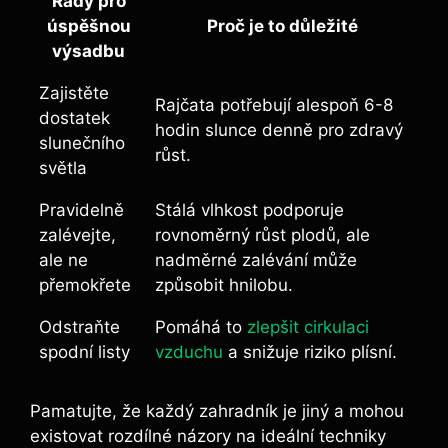
Rady pro
úspěšnou
Proč je to důležité
výsadbu
Zajistěte
Rajčata ⁢potřebují alespoň 6-8
dostatek
hodin slunce denně pro ⁤zdravý
slunečního
růst.
světla
Pravidelně
Stálá vlhkost⁢ podporuje
zalévejte,
rovnoměrný růst plodů, ale
ale ‌ne‍
nadměrné zalévání může
přemokřete
způsobit hnilobu.
Odstraňte
Pomáhá to ​
zlepšit cirkulaci
spodní ⁣listy
vzduchu
‍ a snižuje riziko plísní.
Pamatujte, že každý zahradník je jiný a mohou
existovat rozdílné názory na ideální techniky