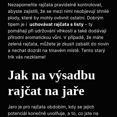
Nezapomeňte rajčata pravidelně kontrolovat,
abyste zajistili,​ že se ⁢mezi nimi neobjevují ⁣shnilé
plody,⁤ které by mohly ovlivnit ‌ostatní. Dobrým
tipem je⁣ i ‍
uchovávat rajčata s listy
– ty
pomáhají při udržování vlhkosti ⁢a také ​dodávají
přírodní aromatickou vůni. V případě, že máte
zelená rajčata, můžete je zkusit⁢ zabalit do ‍novin
a nechat dozrát na‌ tmavém místě. Tento ⁤starý
⁤trik vás nezklame!
Jak na výsadbu⁣
rajčat na ⁤jaře
Jaro ⁣je pro rajčata⁢ obdobím, kdy​ se ⁢jejich
potenciál konečně ⁤uvolňuje, a to, co jste na