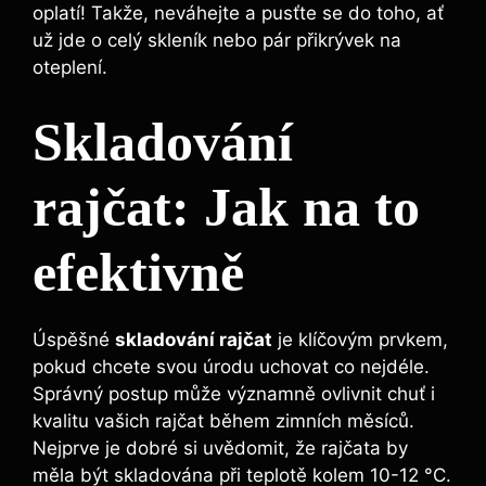
oplatí! Takže, neváhejte a pusťte se ⁤do toho, ať
už jde o ​celý skleník ⁣nebo pár přikrývek na
oteplení.
Skladování
rajčat: Jak na to
efektivně
Úspěšné
skladování rajčat
je klíčovým prvkem,
pokud chcete svou úrodu uchovat co‌ nejdéle.
Správný postup může ‌významně ovlivnit chuť i
kvalitu vašich rajčat během zimních měsíců.
Nejprve je ​dobré ⁣si uvědomit,⁤ že rajčata by
měla být skladována při teplotě kolem 10-12⁢ °C.