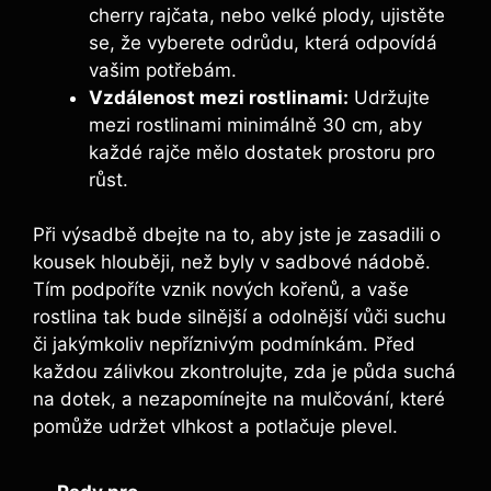
cherry rajčata, nebo ⁣velké plody, ujistěte
se, že vyberete odrůdu, která odpovídá
vašim potřebám.
Vzdálenost mezi rostlinami:
Udržujte
mezi rostlinami minimálně 30 cm,⁤ aby
každé rajče mělo dostatek prostoru pro
růst.
Při výsadbě dbejte na to, aby jste je zasadili o⁢
kousek hlouběji, než ⁤byly v sadbové‍ nádobě.
⁢Tím podpoříte vznik nových kořenů, a​ vaše
rostlina tak bude silnější ​a odolnější vůči suchu
či jakýmkoliv nepříznivým ⁤podmínkám. Před
každou zálivkou ⁢zkontrolujte, zda⁣ je půda suchá
na⁢ dotek, a nezapomínejte na mulčování, které
pomůže udržet vlhkost a potlačuje⁣ plevel.