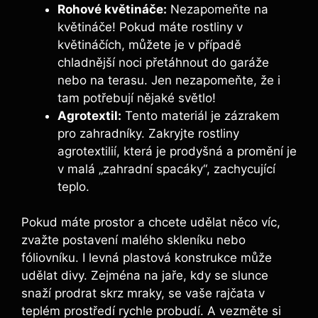
Rohové květináče:
Nezapomeňte na
květináče! Pokud​ máte rostliny v
květináčích, můžete ​je v případě
chladnější noci ⁤přetáhnout do garáže
nebo⁢ na‌ terasu. Jen nezapomeňte, že i
tam potřebují ⁢nějaké světlo!
Agrotextil:
Tento materiál je zázrakem
pro zahradníky. Zakryjte rostliny
agrotextilií,⁣ která je prodyšná a ‌promění ⁣je
v ⁣malá „zahradní spacáky“, zachycující
teplo.
Pokud máte prostor a chcete udělat‌ něco víc,
zvažte postavení⁢ malého skleníku nebo⁣
fóliovníku. ⁢I levná plastová konstrukce může
udělat divy. Zejména na jaře, kdy se slunce
⁢snaží prodrat skrz mraky, se vaše rajčata v
teplém⁢ prostředí rychle probudí. A vezměte si