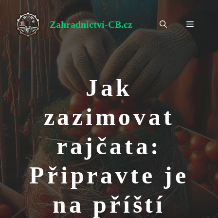
Přeskočit
na
Zahradnictví-CB.cz
Menu
obsah
Jak
zazimovat
rajčata:
Připravte je
na příští