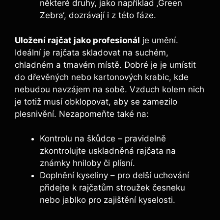
některé druhy, jako například ‚Green
Zebra‘, dozrávají i z této fáze.
Uložení rajčat‍ jako ‌profesionál
je umění.
Ideální je rajčata skladovat na suchém,‍
chladném a tmavém místě. Dobré ‌je je umístit
do dřevěných nebo kartonových ‍krabic, kde
nebudou navzájem na sobě. Vzduch ‍kolem nich
je totiž musí​ obklopovat, aby se zamezilo
plesnivění. ⁢Nezapomeňte také na:
Kontrolu na škůdce – pravidelně
zkontrolujte ‍uskladněná rajčata na
známky hniloby​ či plísní.
Doplnění kyseliny – ‍pro​ delší uchování
přidejte k rajčatům⁣ stroužek‍ česneku
nebo jablko pro zajištění kyselosti.