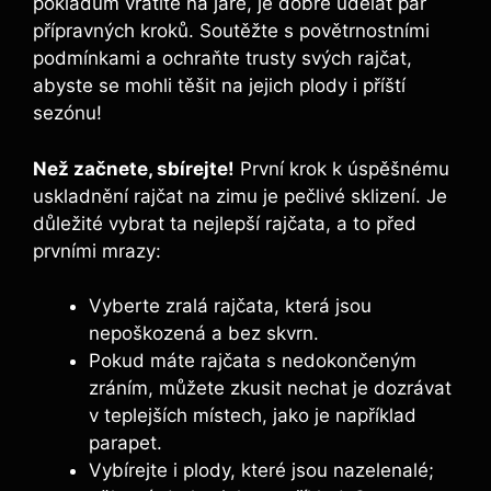
pokladům vrátíte na​ jaře, je dobré udělat pár
přípravných kroků. Soutěžte s povětrnostními
podmínkami a‍ ochraňte trusty svých rajčat,
abyste se‌ mohli těšit ‍na jejich plody i příští
⁤sezónu!
Než‌ začnete, sbírejte!
První krok k úspěšnému
uskladnění rajčat na zimu je pečlivé sklizení. Je
důležité⁤ vybrat ta⁢ nejlepší rajčata, ​a to před
prvními mrazy:
Vyberte zralá rajčata, která⁢ jsou
nepoškozená a bez skvrn.
Pokud​ máte rajčata s‌ nedokončeným
zráním, můžete ⁤zkusit​ nechat je dozrávat
v teplejších místech,​ jako je například⁤
parapet.
Vybírejte​ i ⁣plody, které jsou nazelenalé;