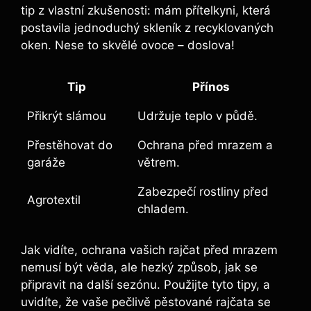
tip z vlastní​ zkušenosti: ‌mám přítelkyni, ⁢která
postavila⁤ jednoduchý skleník⁣ z recyklovaných
oken. Nese to skvělé ovoce ‌– doslova!
Tip
Přínos
Přikrýt slámou
Udržuje ⁢teplo v půdě.
Přestěhovat ⁤do
Ochrana před mrazem a
garáže
větrem.
Zabezpečí rostliny před‌
Agrotextil
chladem.
Jak vidíte,⁢ ochrana⁢ vašich rajčat před mrazem
nemusí být věda, ale⁣ hezký‌ způsob, ‌jak se
připravit na další sezónu. Použijte tyto tipy, a
uvidíte, že ‌vaše pečlivě pěstované rajčata ‍se