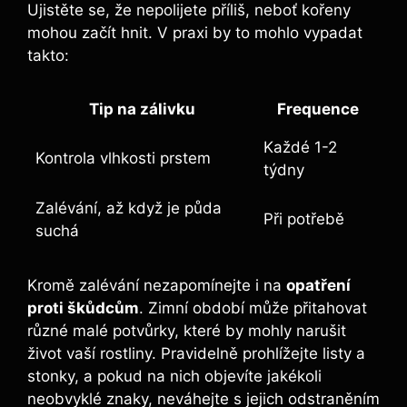
Ujistěte se, že nepolijete příliš, neboť kořeny
mohou začít hnit. V praxi by to mohlo vypadat
takto:
Tip na zálivku
Frequence
Každé 1-2
Kontrola vlhkosti prstem
týdny
Zalévání, až když je půda
Při potřebě
suchá
Kromě zalévání nezapomínejte i na
opatření
proti škůdcům
. Zimní období může přitahovat
různé malé potvůrky, které by mohly narušit
život vaší rostliny. Pravidelně prohlížejte listy a
stonky, a pokud na nich objevíte jakékoli
neobvyklé znaky, neváhejte s jejich odstraněním