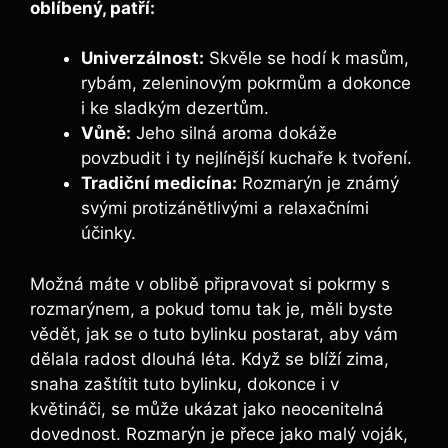
oblíbený, patří:
Univerzálnost:
Skvěle se hodí k masům,
rybám, zeleninovým pokrmům a dokonce
i ke sladkým dezertům.
Vůně:
Jeho silná aroma dokáže
povzbudit i ty nejlínější kuchaře k tvoření.
Tradiční medicína:
Rozmarýn je známý
svými protizánětlivými a relaxačními
účinky.
Možná máte v oblibě připravovat si pokrmy s
rozmarýnem, a pokud tomu tak je, měli byste
vědět, jak se o tuto bylinku postarat, aby vám
dělala radost dlouhá léta. Když se blíží zima,
snaha zaštítit tuto bylinku, dokonce i v
květináči, se může ukázat jako neocenitelná
dovednost. Rozmarýn je přece jako malý voják,