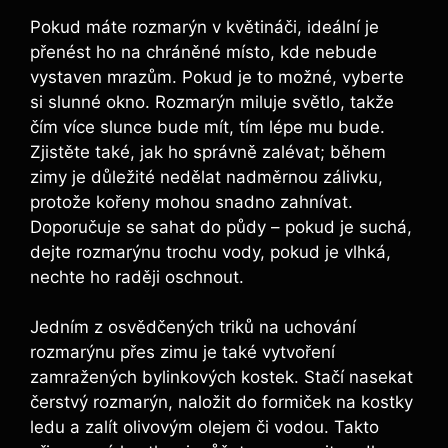
Pokud máte rozmarýn v květináči, ideální je
přenést ho na chráněné místo, kde nebude
vystaven mrazům. Pokud je to možné, vyberte
si slunné okno. Rozmarýn miluje světlo, takže
čím více slunce bude mít, tím lépe mu bude.
Zjistěte také, jak ho správně zalévat; během
zimy je důležité nedělat nadměrnou zálivku,
protože kořeny mohou snadno zahnívat.
Doporučuje se sahat do půdy – pokud je suchá,
dejte rozmarýnu trochu vody, pokud je vlhká,
nechte ho raději oschnout.
Jedním z osvědčených triků na uchování
rozmarýnu přes zimu je také vytvoření
zamražených bylinkových kostek. Stačí nasekat
čerstvý rozmarýn, naložit do formiček na kostky
ledu a zalít olivovým olejem či vodou. Takto