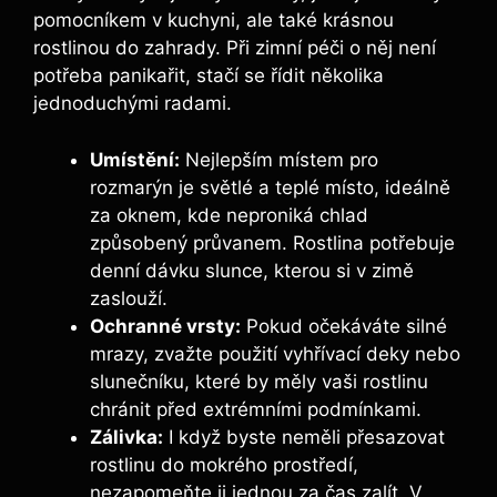
pomocníkem v kuchyni, ale také krásnou
rostlinou do zahrady. Při zimní péči o něj není
potřeba panikařit, stačí se řídit několika
jednoduchými radami.
Umístění:
Nejlepším místem pro
rozmarýn je světlé a teplé místo, ideálně
za oknem, kde neproniká chlad
způsobený průvanem. Rostlina potřebuje
denní dávku slunce, kterou si v zimě
zaslouží.
Ochranné vrsty:
Pokud očekáváte silné
mrazy, zvažte použití vyhřívací deky nebo
slunečníku, které by měly vaši rostlinu
chránit před extrémními podmínkami.
Zálivka:
I když byste neměli přesazovat
rostlinu do mokrého prostředí,
nezapomeňte ji jednou za čas zalít. V