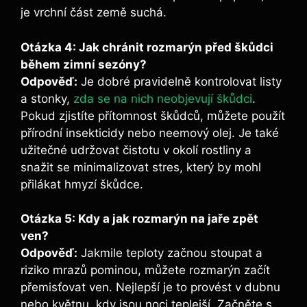
je vrchní část země suchá.
Otázka 4: Jak chránit rozmarýn před škůdci
během zimní sezóny?
Odpověď:
Je dobré pravidelně kontrolovat listy
a stonky,
zda se na nich neobjevují škůdci
.
Pokud zjistíte přítomnost škůdců, můžete použít
přírodní insekticidy nebo neemový olej. Je také
užitečné udržovat čistotu v okolí rostliny a
snažit se minimalizovat stres, který by mohl
přilákat hmyzí škůdce.
Otázka 5: Kdy a jak rozmarýn na jaře zpět
ven?
Odpověď:
Jakmile teploty začnou stoupat a
riziko mrazů pominou, můžete rozmarýn začít
přemisťovat ven. Nejlepší je to provést v dubnu
nebo květnu, kdy jsou noci teplejší. Začněte s