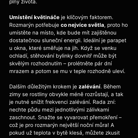
plný života.
Umístění květináče
je klíčovým faktorem.
Rozmarýn potřebuje
co nejvíce světla
, proto ho
umístěte na místo, kde bude mít zajištěnou
dostatečnou sluneční energii. Ideální je parapet
u okna, které směřuje na jih. Když se venku
ochladí, stěhování bylinky dovnitř může být
skvělým rozhodnutím – prolétněte pár dní
mrazem a potom se mu v teple rozhodně uleví.
Dalším důležitým krokem je
zalévání
. Během
zimy se rostliny obvykle méně rozrůstají, a tak
je nutné snížit frekvenci zalévání. Rada zní:
nechte půdu mezi jednotlivými zálivkami
zaschnout. Snažte se vyvarovat přemokření –
což je pro rozmarýn největší noční můra! A
pokud už teplota v bytě klesá, můžete zkusit