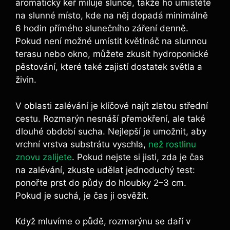
aromatický keř miluje slunce, takže ho umístěte
na slunné místo, kde na něj dopadá minimálně
6 hodin přímého slunečního záření denně.
Pokud není možné umístit květináč na slunnou
terasu nebo okno, můžete zkusit hydroponické
pěstování, které také zajistí dostatek světla a
živin.
V oblasti zalévání je klíčové najít zlatou střední
cestu. Rozmarýn nesnáší přemokření, ale také
dlouhé období sucha. Nejlepší je umožnit, aby
vrchní vrstva substrátu vyschla,
než rostlinu
znovu zalijete
. Pokud nejste si jisti, zda je čas
na zalévání, zkuste udělat jednoduchý test:
ponořte prst do půdy do hloubky 2–3 cm.
Pokud je suchá, je čas ji osvěžit.
Když mluvíme o půdě, rozmarýnu se daří v