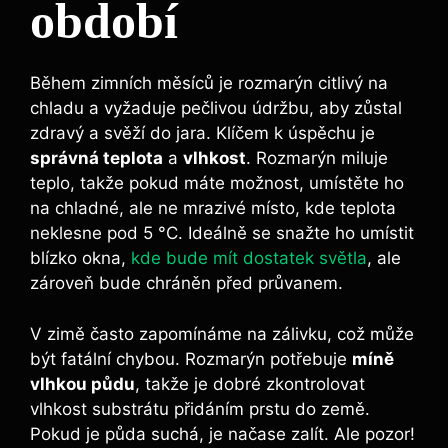
období
Během zimních měsíců je rozmarýn citlivý na
chladu a vyžaduje pečlivou údržbu, aby zůstal
zdravý a svěží do jara. Klíčem k úspěchu je
správná teplota
a
vlhkost
. Rozmarýn miluje
teplo, takže pokud máte možnost, umístěte ho
na chladné, ale ne mrazivé místo, kde teplota
neklesne pod 5 °C. Ideálně se snažte ho umístit
blízko okna,
kde bude mít dostatek světla
, ale
zároveň bude chráněn před průvanem.
V zimě často zapomínáme na zálivku, což může
být fatální chybou. Rozmarýn potřebuje
míně
vlhkou půdu
, takže je dobré zkontrolovat
vlhkost substrátu přidáním prstu do země.
Pokud je půda suchá, je načase zalít. Ale pozor!