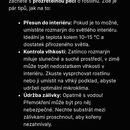
začněte s
prozřetelnou péčí
o rostlinu. Zde je
pár tipů, jak na to:
Přesun do interiéru:
Pokud je to možné,
umístěte rozmarýn do světlého interiéru.
Ideální je teplota kolem 10–15 °C a
dostatek přirozeného světla.
Kontrola vlhkosti:
Zatímco rozmarýn
miluje slunečné a suché prostředí, v zimě
může trpět nedostatkem vlhkosti v
interiéru. Zkuste vysprchovat rostlinu
nebo ji umístit na vlhký podklad, abyste
udrželi optimální mikroklima.
Údržba zálivky:
Opatrně s vodou!
Přemokření může být pro něj
nebezpečné. Nechte substrát mezi
zálivkami proschnout, aby kořeny
nezahnívaly.