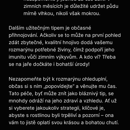
zimních měsících je důležité udržet půdu
mírně vlhkou, nikoli však mokrou.
Dalším užitečným tipem je občasné
přihnojování. Ačkoliv se to může na první pohled
zdát zbytečné, kvalitní hnojivo dodá vašemu
rozmarýnu potřebné živiny, čímž podpoří jeho
imunitu vůči zimním výkyvům. A kdo ví? Třeba
se na jaře dočkáte i bohatší úrody!
Nezapomeňte být k rozmarýnu ohleduplní,
občas si s ním „popovídejte“ a věnujte mu čas.
Tato péče, byť může znít jako bláznivý tip, se
mnohdy odráží na jeho zdraví a vzhledu. Ať už
si vyberete jakoukoliv strategii, klíčové je,
abyste s rostlinou byli trpěliví a pozorní – ona
vám to jistě oplatí svou krásou a bohatou chutí.