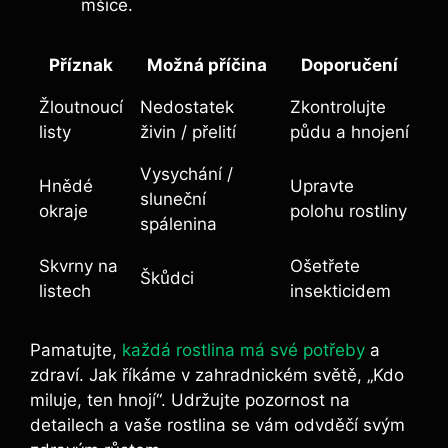
mšice.
Příznak
Možná příčina
Doporučení
Žloutnoucí
Nedostatek
Zkontrolujte
listy
živin / přelití
půdu a hnojení
Vysychání /
Hnědé
Upravte
sluneční
okraje
polohu rostliny
spálenina
Skvrny na
Ošetřete
Škůdci
listech
insekticidem
Pamatujte,
každá rostlina má své potřeby
a
zdraví. Jak říkáme v zahradnickém světě, „Kdo
miluje, ten hnojí“. Udržujte pozornost na
detailech a vaše rostlina se vám odvděčí svým