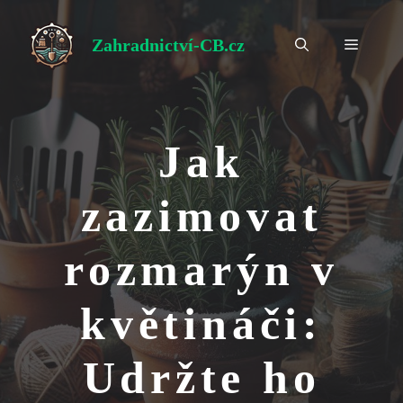
Přeskočit
na
Zahradnictví-CB.cz
Menu
obsah
Jak
zazimovat
rozmarýn v
květináči:
Udržte ho