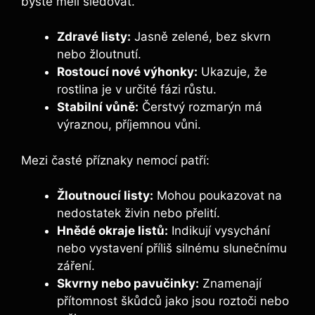
byste měli sledovat.
Zdravé listy:
Jasně zelené, bez skvrn
nebo žloutnutí.
Rostoucí nové výhonky:
Ukazuje, že
rostlina je v určité fázi růstu.
Stabilní vůně:
Čerstvý rozmarýn má
výraznou, příjemnou vůni.
Mezi časté příznaky nemocí patří:
Žloutnoucí listy:
Mohou poukazovat na
nedostatek živin nebo přelití.
Hnědé okraje listů:
Indikují vysychání
nebo vystavení příliš silnému slunečnímu
záření.
Skvrny nebo pavučinky:
Znamenají
přítomnost škůdců jako jsou roztoči nebo