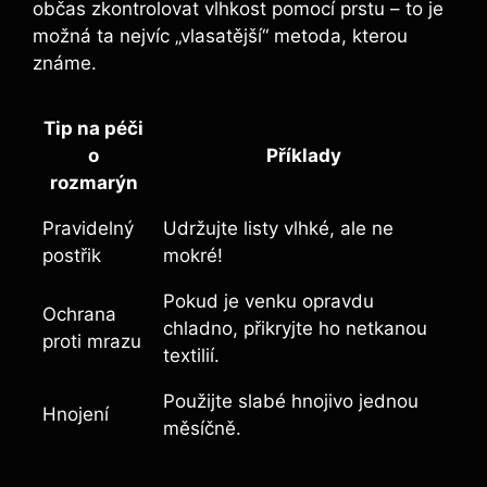
občas zkontrolovat vlhkost pomocí prstu – to je
možná ta nejvíc „vlasatější“ metoda, kterou
známe.
Tip na péči
o
Příklady
rozmarýn
Pravidelný
Udržujte listy vlhké, ale ne
postřik
mokré!
Pokud je venku opravdu
Ochrana
chladno, přikryjte ho netkanou
proti mrazu
textilií.
Použijte slabé hnojivo jednou
Hnojení
měsíčně.