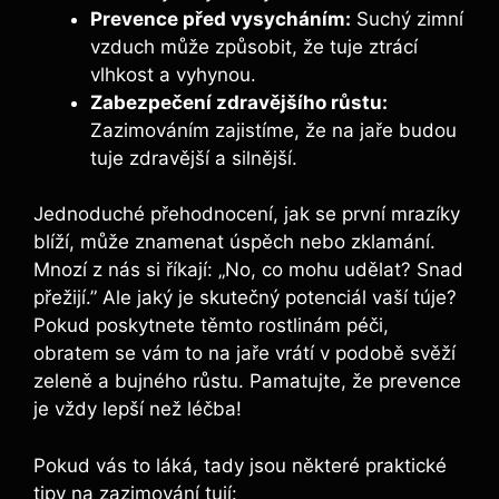
Prevence před vysycháním:
Suchý zimní
vzduch může způsobit, že tuje ztrácí
vlhkost a vyhynou.
Zabezpečení zdravějšího růstu:
Zazimováním zajistíme, že na jaře budou
tuje zdravější a silnější.
Jednoduché přehodnocení, jak se první mrazíky
blíží, může znamenat úspěch nebo zklamání.
Mnozí z nás si říkají: „No, co mohu udělat? Snad
přežijí.” Ale jaký je skutečný potenciál vaší túje?
Pokud poskytnete těmto rostlinám péči,
obratem se vám to na jaře vrátí v podobě svěží
zeleně a bujného růstu. Pamatujte, že prevence
je vždy lepší než léčba!
Pokud vás to láká, tady jsou některé praktické
tipy na zazimování tují: