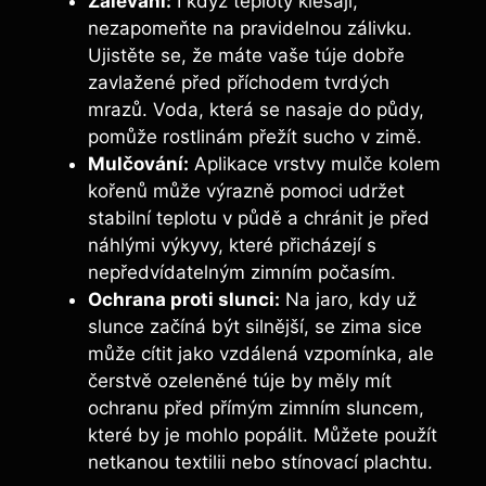
Zalévání:
I když teploty klesají,
nezapomeňte na pravidelnou zálivku.
Ujistěte se, že máte vaše túje dobře
zavlažené před příchodem tvrdých
mrazů. Voda, která se nasaje do půdy,
pomůže rostlinám přežít sucho v zimě.
Mulčování:
Aplikace vrstvy mulče kolem
kořenů může výrazně pomoci udržet
stabilní teplotu v půdě a chránit je před
náhlými výkyvy, které přicházejí s
nepředvídatelným zimním počasím.
Ochrana proti slunci:
Na jaro, kdy už
slunce začíná být silnější, se zima sice
může cítit jako vzdálená vzpomínka, ale
čerstvě ozeleněné túje by měly mít
ochranu před přímým zimním sluncem,
které by je mohlo popálit. Můžete použít
netkanou textilii nebo stínovací plachtu.