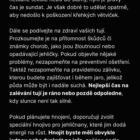
čas je sundat. Je však dobré to udělat opatrně,
aby nedošlo k poškození křehkých větviček.
Dále se podívejte na zdraví vašich tují.
Prozkoumejte je na přítomnost škůdců či
známky chorob, jako jsou žloutnoucí nebo
opadávající jehličky. Pokud objevíte nějaké
problémy, nezapomeňte na preventivní ošetření.
Taktéž nezapomeňte na pravidelnou zálivku,
kterou budete zajišťovat i během jaro, jelikož
půda může být i nadále suchá.
Nejlepší čas na
zalévání tují je ráno nebo pozdě odpoledne
,
kdy slunce není tak silné.
Pokud plánujete hnojení, doporučuji zvolit
speciální hnojivo pro jehličnany, které jim dodá
energii na růst.
Hnojit byste měli obvykle