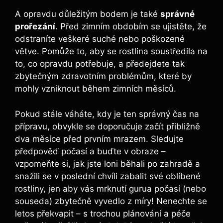
A opravdu důležitým bodem je také
správné
prořezání
. Před zimním obdobím se ujistěte, že
odstraníte veškeré suché nebo poškozené
větve. Pomůže to, aby se rostlina soustředila na
to, co opravdu potřebuje, a předejdete tak
zbytečným zdravotním problémům, které by
mohly vzniknout během zimních měsíců.
Pokud stále váháte, kdy je ten správný čas na
přípravu, obvykle se doporučuje začít přibližně
dva měsíce před prvním mrazem. Sledujte
předpověď počasí a buďte v obraze –
vzpomeňte si, jak jste loni běhali po zahradě a
snažili se v poslední chvíli zabalit své oblíbené
rostliny, jen aby vás mrknutí gurua počasí (nebo
souseda) zbytečně vyvedlo z míry! Nenechte se
letos překvapit – s trochou plánování a péče