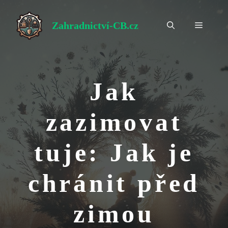
Přeskočit
na
Zahradnictví-CB.cz
Menu
obsah
Jak
zazimovat
tuje: Jak je
chránit před
zimou