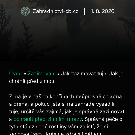
Zahradnictví-cb.cz
1. 8. 2026
Úvod
»
Zazimování
»
Jak zazimovat tuje: Jak je
chránit před zimou
Zima je v našich končinách neúprosně chladná
a drsná, a pokud jste si na zahradě vysadili
tuje, určitě vás zajímá, jak je správně zazimovat
a
ochránit před zimními mrazy
. Správná péče o
tyto stálezelené rostliny vám zajistí, že si
zachovají svou krásu a zdraví i během