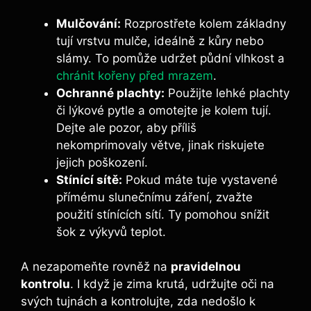
Mulčování:
Rozprostřete kolem základny
tují vrstvu mulče, ideálně z kůry nebo
slámy. To pomůže udržet půdní vlhkost a
chránit kořeny před mrazem
.
Ochranné plachty:
Použijte lehké plachty
či lýkové pytle a omotejte je kolem tují.
Dejte ale pozor, aby příliš
nekomprimovaly větve, jinak riskujete
jejich poškození.
Stínící sítě:
Pokud máte tuje vystavené
přímému slunečnímu záření, zvažte
použití stínících sítí. Ty pomohou snížit
šok z výkyvů teplot.
A nezapomeňte rovněž na
pravidelnou
kontrolu
. I když je zima krutá, udržujte oči na
svých tujnách a kontrolujte, zda nedošlo k