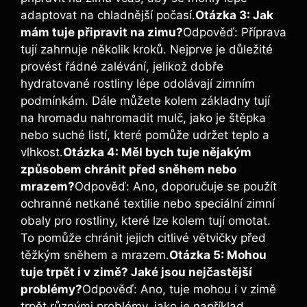
adaptovat na chladnější počasí.
Otázka 3: Jak
mám tuje připravit na zimu?
Odpověď: Příprava
tují zahrnuje několik kroků. Nejprve je důležité
provést řádné zalévání, jelikož dobře
hydratované rostliny lépe odolávají zimním
podmínkám. Dále můžete kolem základny tují
na hromadu nahromadit mulč, jako je štěpka
nebo suché listí, které pomůže udržet teplo a
vlhkost.
Otázka 4: Měl bych tuje nějakým
způsobem chránit před sněhem nebo
mrazem?
Odpověď: Ano, doporučuje se použít
ochranné netkané textilie nebo speciální zimní
obaly pro rostliny, které lze kolem tují omotat.
To pomůže chránit jejich citlivé větvičky před
těžkým sněhem a mrazem.
Otázka 5: Mohou
tuje trpět i v zimě? Jaké jsou nejčastější
problémy?
Odpověď: Ano, tuje mohou i v zimě
trpět různými problémy, jako je například