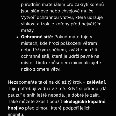
přírodním materiálem pro zakrytí kořenů
jsou slámové nebo chvojové mulče.
Vytvoří ochrannou vrstvu, která udržuje
vlhkost a izoluje kořeny před největšími
mrazy.
Ochranné sítě:
Pokud máte tuje v
místech, kde hrozí poškození větrem
nebo těžkým sněhem, zvážte použití
ochranné sítě, která je udrží pevně na
místě. Tímto způsobem minimalizujete
riziko zlomení větví.
Nezapomeňte také na důležitý krok –
zalévání
.
Tuje potřebují vodu i v zimě. Když si příroda „dá
pauzu“ a sníh ještě nepadá, je dobré je zalít.
Také můžete zkusit použít
ekologické kapalné
hnojivo
před zimou, které podpoří jejich
imunitu.