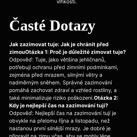
vlhkosti.
Časté Dotazy
Jak zazimovat tuje: Jak je chránit před
zimou
Otázka 1: Proč je důležité zimovat tuje?
Odpověď: Tuje, jako většina jehličnanů,
potřebují ochranu před zimními podmínkami,
zejména před mrazem, silnými větry a
nadměrným sněhem. Správné zazimování
pomáhá zachovat zdraví a vzhled rostliny, a
také minimalizuje riziko poškození.
Otázka 2:
Kdy je nejlepší čas na zazimování tují?
Odpověď: Nejlepší čas na zazimování tují je
obvykle na přelomu října a listopadu, než
nastanou první silnější mrazy. Je dobré je
připravit na zimu včas, aby se mohly lépe