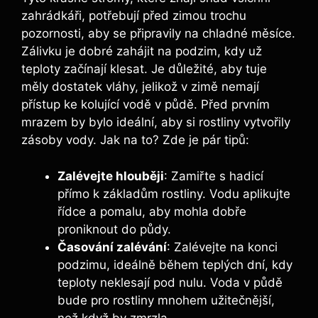
zahrádkáři, potřebují před zimou trochu
pozornosti, aby se připravily na chladné měsíce.
Zálivku je dobré zahájit na podzim, kdy už
teploty začínají klesat. Je důležité, aby tuje
měly dostatek vláhy, jelikož v zimě nemají
přístup ke kolující vodě v půdě. Před prvním
mrazem by bylo ideální, aby si rostliny vytvořily
zásoby vody. Jak na to? Zde je pár tipů:
Zalévejte hlouběji
: Zamiřte s hadicí
přímo k základům rostliny. Vodu aplikujte
řídce a pomalu, aby mohla dobře
proniknout do půdy.
Časování zalévání
: Zalévejte na konci
podzimu, ideálně během teplých dní, kdy
teploty neklesají pod nulu. Voda v půdě
bude pro rostliny mnohem užitečnější,
než když by zmrzla.