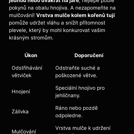
jednou nebo dvakrát na jaře
, nejlépe podle
pokynů na obalu hnojiva. A nezapomeňte na
mulčování!
Vrstva mulče kolem kořenů tují
pomůže udržet vláhu a snížit přítomnost
plevele, který by mohl konkurovat vašim
krásným stromům.
Úkon
Doporučení
Odstřihávání
Odstraňte suché a
větviček
poškozené větve.
Speciální hnojivo pro
Hnojení
jehličnany.
Ráno nebo pozdě
Zálivka
odpoledne.
Vrstva mulče k udržení
Mulčování