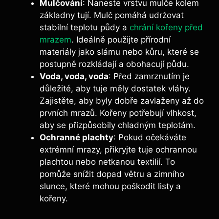
Mulčování
: Naneste vrstvu mulče kolem
základny tují. Mulč pomáhá udržovat
stabilní teplotu půdy a
chrání kořeny před
mrazem
. Ideálně použijte přírodní
materiály jako slámu nebo kůru, které se
postupně rozkládají a obohacují půdu.
Voda, voda, voda
: Před zamrznutím je
důležité, aby tuje měly dostatek vláhy.
Zajistěte, aby byly dobře zavlaženy až do
prvních mrazů. Kořeny potřebují vlhkost,
aby se přizpůsobily chladným teplotám.
Ochranné plachty
: Pokud očekáváte
extrémní mrazy, přikryjte tuje ochrannou
plachtou nebo netkanou textilií. To
pomůže snížit dopad větru a zimního
slunce, které mohou poškodit listy a
kořeny.