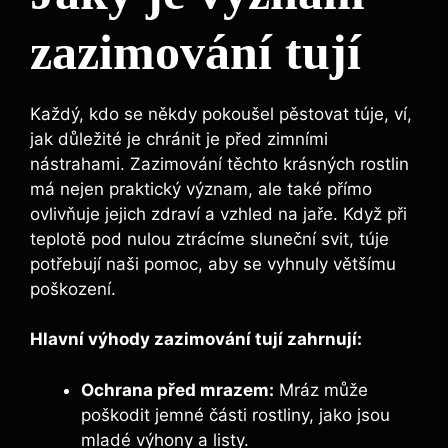
zazimování tují
Každý, kdo se někdy pokoušel pěstovat túje, ví,
jak důležité je chránit je před zimními
nástrahami. Zazimování těchto krásných rostlin
má nejen praktický význam, ale také přímo
ovlivňuje jejich zdraví a vzhled na jaře. Když při
teplotě pod nulou ztrácíme sluneční svit, túje
potřebují naši pomoc, aby se vyhnuly většímu
poškození.
Hlavní výhody zazimování tují zahrnují:
Ochrana před mrazem:
Mráz může
poškodit jemné části rostliny, jako jsou
mladé výhony a listy.