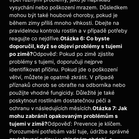
vysychání nebo poškození mrazem. Důsledkem
mohou být také houbové choroby, pokud je
během zimy příliš mnoho vlhkosti. Dbejte na
pravidelnou kontrolu rostlin a v případě potřeby
reagujte co nejdříve.
Otázka 6: Co byste
doporučil, když se objeví problémy s tujemi
po zimě?
Odpověď: Pokud po zimě zjistíte
problémy s tujemi, doporučuji nejprve
identifikovat příčinu. Pokud jde o poškození
větví, můžete je opatrně zkrátit. V případě
příznaků chorob se obraťte na odborníka nebo
použijte vhodné fungicidy. Důležité je také
poskytnout rostlinám dostatečnou péči a
ochranu v následujících měsících.
Otázka 7: Jak
mohu zabránit opakovaným problémům s
tujemi v zimě?
Odpověď: Prevence je klíčem.
Porozumění potřebám vaší tuje, údržba správné