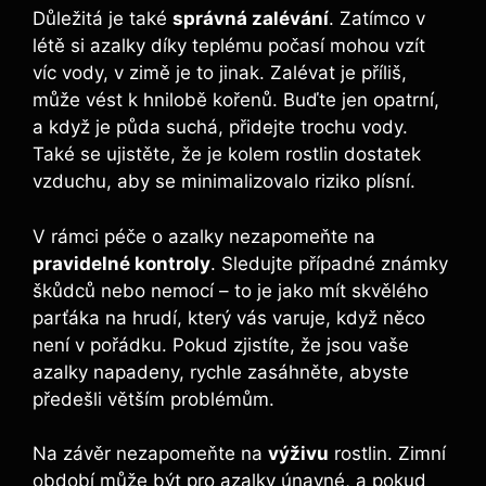
Důležitá ​je také
správná zalévání
. Zatímco v
létě si azalky⁣ díky‍ teplému‍ počasí mohou⁤ vzít
víc ‌vody, v zimě je to jinak. Zalévat ⁢je příliš,
může vést ​k hnilobě kořenů. Buďte jen opatrní,
‍a když je půda suchá, ​přidejte trochu vody.
Také se ujistěte, že​ je kolem rostlin dostatek
vzduchu, aby se minimalizovalo riziko ​plísní.
V rámci péče o azalky nezapomeňte na ​
pravidelné kontroly
. Sledujte případné známky
škůdců nebo nemocí – to je‍ jako‍ mít ⁣skvělého
parťáka ⁤na hrudí,​ který‍ vás​ varuje, když něco
⁣není v pořádku. ⁢Pokud‌ zjistíte, že ⁤jsou‍ vaše ​
azalky napadeny,​ rychle zasáhněte, abyste
předešli větším problémům.
Na závěr nezapomeňte na
výživu
rostlin.⁤ Zimní
období může být pro azalky únavné, ‍a pokud‍