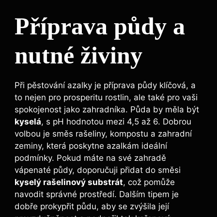
Příprava ⁢půdy a
nutné živiny
Při pěstování azalky je příprava půdy klíčová, a
to nejen pro prosperitu rostlin, ale také⁣ pro vaši
spokojenost jako⁤ zahradníka.‍ Půda by⁣ měla být⁤
kyselá
, s pH hodnotou mezi 4,5 až 6. Dobrou ​
volbou je‍ směs⁤ rašeliny, kompostu ‍a ⁢zahradní
⁢zeminy, která poskytne ​azalkám ideální
podmínky. Pokud⁤ máte na své ‌zahradě
vápenaté půdy, doporučuji přidat do směsi
kyselý rašelinový substrát
, což pomůže
navodit správné ⁣prostředí. Dalším ⁣tipem je
dobře ⁤prokypřit půdu, aby se⁤ zvýšila její