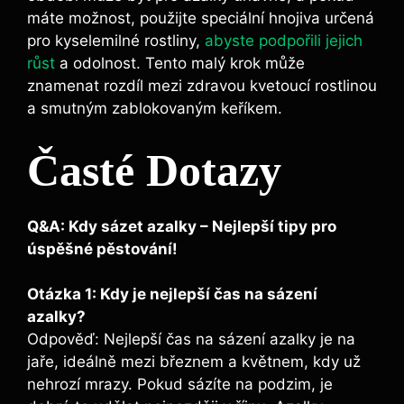
máte možnost, použijte speciální hnojiva určená
pro kyselemilné rostliny,
abyste podpořili jejich
růst
a odolnost. Tento malý krok může
znamenat rozdíl mezi​ zdravou kvetoucí ​rostlinou
a smutným zablokovaným keříkem.
Časté‍ Dotazy
Q&A: Kdy sázet ​azalky⁢ – ⁤Nejlepší tipy pro
úspěšné pěstování!
Otázka 1: Kdy je nejlepší čas na sázení
⁢azalky?
Odpověď:‌ Nejlepší čas na sázení ​azalky ⁤je na
jaře, ideálně mezi březnem ⁢a květnem, kdy už
‌nehrozí mrazy. ⁣Pokud sázíte na podzim, je