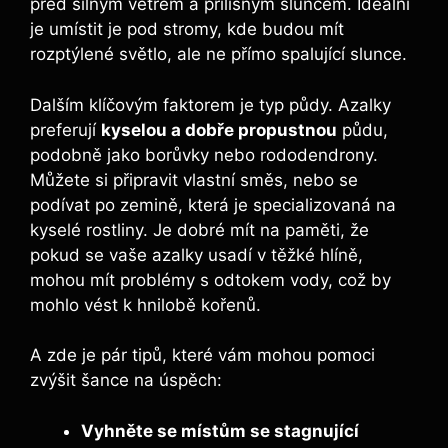
⁤před silným větrem a‍ přílišným sluncem. Ideální
je umístit je pod stromy, ‌kde budou‍ mít
‍rozptýlené světlo, ale ne přímo spalující slunce.
Dalším ​klíčovým faktorem je ⁣typ⁣ půdy. Azalky
preferují
kyselou a dobře propustnou
půdu,
podobně jako⁤ borůvky nebo rododendrony.
Můžete‌ si‍ připravit vlastní směs, nebo se
podívat‍ po zemině, která je ‌specializovaná na
‍kyselé rostliny. Je dobré ‌mít na paměti, že
pokud se vaše azalky usadí ‍v těžké ⁤hlíně,
⁤mohou mít problémy s odtokem vody,‍ což by
mohlo vést k hnilobě kořenů.
A zde je ​pár tipů, které vám ⁤mohou pomoci‌
zvýšit šance na úspěch:
Vyhněte se místům se stagnující‍