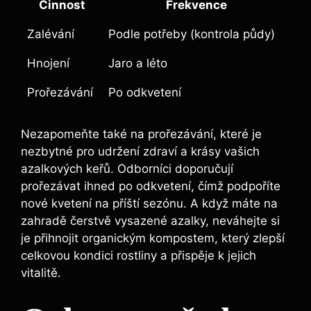
Činnost
Frekvence
Zalévání
Podle potřeby (kontrola půdy)
Hnojení
Jaro a léto
Prořezávání
Po odkvetení
Nezapomeňte také ⁤na prořezávání, které ​je
nezbytné pro‌ udržení zdraví a krásy vašich
azalkových​ keřů. ‌Odborníci doporučují
prořezávat ihned po⁢ odkvetení, čímž podpoříte⁢
nové ⁢kvetení na příští sezónu. A když máte na
zahradě čerstvě vysazené azalky, neváhejte si
je ​přihnojit organickým ‌kompostem, který zlepší
celkovou kondici rostliny a přispěje k jejich
vitalitě.