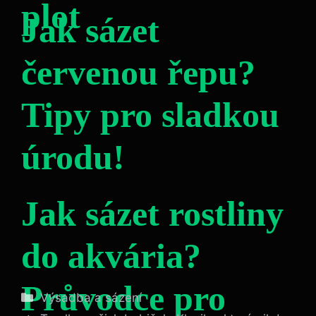
plot
Jak sázet
červenou řepu?
Tipy pro sladkou
úrodu!
Jak sázet rostliny
do akvária?
Průvodce pro
Rubriky
Výsadba a sázení