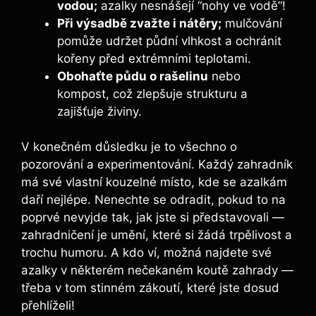
vodou;
azalky nesnášejí ‍“nohy ve vodě“!
Při výsadbě ⁢zvažte i nátěry;
‌mulčování
pomůže udržet‍ půdní vlhkost a⁢ ochránit
kořeny před ‌extrémními ⁤teplotami.
Obohaťte půdu o rašelinu
nebo
kompost, ‍což zlepšuje strukturu a
zajišťuje ‍živiny.
V konečném⁣ důsledku je to všechno o
pozorování a experimentování. Každý⁤ zahradník
má své vlastní kouzelné místo, ⁣kde se azalkám
daří‌ nejlépe. ⁢Nenechte​ se odradit, pokud to na
poprvé nevyjde tak,​ jak jste si představovali —
zahradničení je umění, které si žádá⁤ trpělivost a
trochu‌ humoru. A kdo‍ ví, možná najdete​ své
azalky v některém nečekaném koutě zahrady —
⁣třeba‍ v tom stinném zákoutí, které jste dosud
⁤přehlíželi!