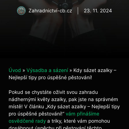
Zahradnictví-cb.cz
23. 11. 2024
Úvod
»
Výsadba a sázení
»
Kdy sázet azalky –
Nejlepší tipy pro úspěšné pěstování!
Pokud se chystáte oživit ​svou ‍zahradu
nádhernými květy azalky, pak jste ‍na správném
místě! V ⁤článku „Kdy sázet azalky – Nejlepší tipy
pro úspěšné pěstování!“
vám přinášíme
osvědčené rady
a triky, které vám pomohou
dosáhnout úspěchu při pěstování těchto