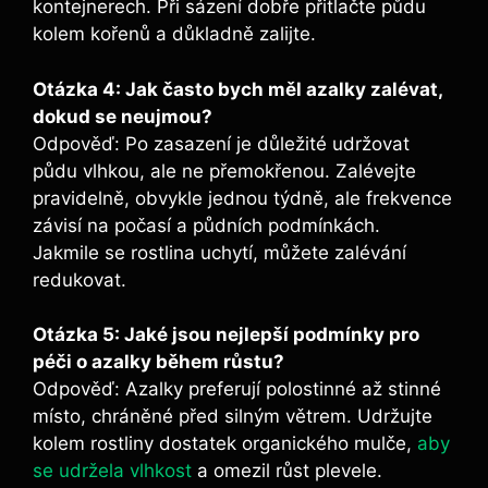
kontejnerech. Při​ sázení dobře přitlačte půdu
kolem kořenů a⁣ důkladně ​zalijte.
Otázka 4:‌ Jak často ‍bych měl azalky zalévat,
dokud se neujmou?
Odpověď: ‌Po zasazení je důležité ‌udržovat
půdu vlhkou, ale ne přemokřenou. Zalévejte
⁢pravidelně, obvykle jednou ​týdně, ale frekvence
‍závisí na počasí⁢ a půdních podmínkách.
Jakmile se rostlina uchytí,​ můžete​ zalévání
⁣redukovat.
Otázka 5: Jaké jsou nejlepší podmínky​ pro
péči o azalky během růstu?
Odpověď: ‍Azalky preferují polostinné až stinné
místo,⁢ chráněné před ⁣silným větrem. Udržujte
‍kolem rostliny dostatek organického mulče, ‍
aby
se udržela vlhkost
a⁣ omezil růst plevele.