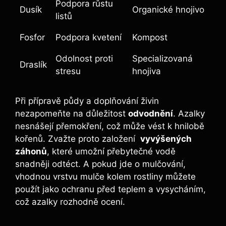
Podpora růstu
Dusík
Organické hnojivo
listů
Fosfor
Podpora kvetení
Kompost
Odolnost proti​
Specializovaná
Draslík
stresu
hnojiva
Při‌ přípravě​ půdy a doplňování živin
nezapomeňte na důležitost
odvodnění
. Azalky
nesnášejí přemokření, ​což‍ může vést k hnilobě
kořenů. Zvažte proto založení ⁢
vyvýšených
záhonů
, které umožní přebytečné vodě
snadněji‌ odtéct. A pokud‍ jde o mulčování,
vhodnou vrstvu mulče ⁢kolem rostliny můžete
použít⁣ jako ⁢ochranu před teplem ⁢a vysycháním,
což azalky rozhodně‍ ocení.