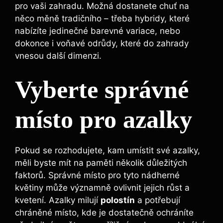
pro vaši zahradu. Možná ‌dostanete chuť na
něco měně‍ tradičního – třeba hybridy, které ​
nabízíte jedinečné barevné ⁢variace, nebo
dokonce ⁣i voňavé odrůdy, které‌ do zahrady
vnesou ‌další dimenzi.
Vyberte‍ správné‍
místo pro azalky
Pokud se rozhodujete, kam umístit své azalky,
měli ⁣byste ⁢mít na paměti několik ⁣důležitých
faktorů. ‌Správné místo⁢ pro tyto‌ nádherné
květiny může významně ovlivnit jejich růst a
kvetení. Azalky milují
polostín
⁤a potřebují‌
chráněné místo,​ kde je dostatečně ⁢ochráníte