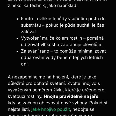
z několika technik,⁢ jako ​například:
Kontrola vlhkosti půdy vsunutím prstu do
substrátu – pokud⁤ je⁢ půda ‍suchá, je ⁣čas
zalévat.
Vytvoření mulče‍ kolem‍ rostlin – pomáhá
udržovat vlhkost a zabraňuje plevelům.
Zalévání ráno – to pomůže minimalizovat
odpařování ⁤vody během teplých letních
dní.
A nezapomínejme ⁤na hnojení, které je ​také
důležité pro bohaté kvetení. ‍Zvolte hnojivo s
vyváženým poměrem živin, které ‍je​ určeno pro⁣
kvetoucí rostliny.
Hnojte⁤ pravidelně na jaře
,
kdy ​se začnou objevovat nové výhony. Pokud si
nejste jisti, ‌
jaké hnojivo ⁤použít
, nebojte se
zeptat ‍odborníka v zahradnickém centru.