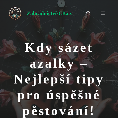
Přeskočit
na
Zahradnictví-CB.cz
Menu
obsah
Kdy sázet
azalky –
Nejlepší tipy
pro úspěšné
pěstování!