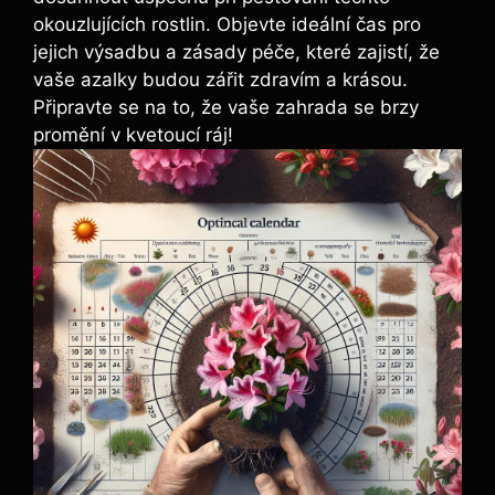
okouzlujících ‍rostlin.​ Objevte ideální čas⁤ pro
jejich výsadbu a zásady ⁤péče, které zajistí, že⁢
vaše azalky budou zářit zdravím​ a⁤ krásou.
Připravte se na to, ⁣že vaše zahrada se brzy
promění⁤ v ​kvetoucí ráj!