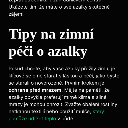
Ukážete tím, že máte‍ o své⁢ azalky skutečně
zájem!
Tipy na zimní
péči⁢ o azalky
Pokud​ chcete, aby vaše⁢ azalky ⁤přežily zimu,⁢ je
klíčové se o ně starat s láskou⁣ a péčí, jako‍ byste
se starali o novorozeně. Prvním ⁤krokem je
ochrana‍ před mrazem
.‍ Mějte na paměti, že⁢
azalky obvykle preferují mírné‌ klima a silné⁢
mrazy je mohou ⁣ohrozit. Zvažte obalení ⁣rostliny
netkanou‌ textilií nebo použití mulče,⁣
který
pomůže udržet teplo
v půdě.