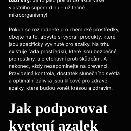
‍bázi síry
. Je to jako poslat do akce vaše
vlastního superhrdinu – užitečné
mikroorganismy!
Pokud se⁤ rozhodnete​ pro ‌chemické prostředky,
dbejte na to, abyste si vybrali produkty, které
jsou specificky‌ vyvinuté pro azalky. Na trhu
existuje řada ⁤prostředků, ⁢které jsou bezpečné
pro rostliny, ale efektivní‌ proti škůdcům. A
nakonec, ⁣vždy ⁢nezapomínejte na​ prevenci.⁢
Pravidelná kontrola,⁢ dostatek slunečního světla
a optimální zálivka jsou klíčové pro zdravé
azalky, ⁤které budou ‍vonět krásou a zdravím.
Jak ⁤podporovat
kvetení azalek