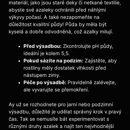
⁢materiál, jako jsou staré deky či netkané textilie,
abyste své ⁤azaleky​ ochránili před náhlými⁤
výkyvy počasí. A také nezapomeňte na
důležitost kvalitní ⁤půdy! ⁢Půda by měla být
kyselá a dobře odvodněná,⁣ což azalky milují.
Před výsadbou:
Zkontrolujte pH půdy,
ideální je kolem 5,5.
Pokud sázíte​ na podzim:
Zajistěte, aby⁤
rostliny měly dostatek‌ vlhkosti​ před​
nástupem zimy.
Péče po výsadbě:
Pravidelně ‌zalévejte,
ale vyvarujte se přemokření.
Ay už ​se ⁣rozhodnete pro jarní nebo podzimní
výsadbu, důležité je udělat správný krok ⁣v pravý​
čas. Tak se nemusíte bát ⁤experimentovat s‌
různými druhy azalek ⁤a najít ten nejvhodnější