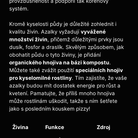
provzdušněnost a podpořil tak kořenový
systém.
Kromě kyselosti půdy je důležité‌ zohlednit i⁣
kvalitu živin. ⁢Azalky ⁤vyžadují
vyvážené
množství živin
, přičemž důležitými ⁤prvky jsou
dusík, fosfor a‌ draslík. Skvělým způsobem, jak
obohatit půdu​ o tyto živiny, je přidání
organického ‌hnojiva na bázi kompostu
.
Můžete ⁣také zvážit použití
speciálních hnojiv
pro‌ kyselomilné⁤ rostliny
. Tím zajistíte,‌ že vaše
azalky budou mít dostatek energie pro růst a
kvetení. Pamatujte, že příliš mnoho hnojiva
může rostlinám uškodit, takže s ním šetřete
jako s posledním kouskem pizzy!
Živina
Funkce
Zdroj