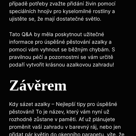
případě ⁤potřeby zvažte přidání ⁢živin pomocí‍
speciálních ⁤hnojiv​ pro kyselomilné ⁢rostliny a
ujistěte se, že mají dostatečné světlo.
Tato Q&A by měla ​poskytnout​ užitečné
informace pro‌ úspěšné pěstování‍ azalky a
pomoci vám⁣ vyhnout se ⁢běžným chybám. S
pravilnou péčí ​a pozornostmi se vám určitě
podaří vytvořit krásnou azalkovou⁢ zahradu!
Závěrem
Kdy sázet azalky – Nejlepší tipy pro úspěšné
pěstování! To je název, který vám nyní už
rozhodně ‍zůstane v⁤ paměti. Ať​ už⁢ plánujete
proměnit vaši⁢ zahradu ‍v barevný ráj, ⁣nebo jen
přidat pár květin do okenního parapetu, víte, že