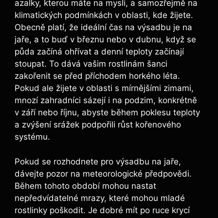
azalky, kterou⁤ máte na mysli, a samozřejmě na
klimatických ⁤podmínkách v oblasti, kde žijete.
Obecně platí, že ideální čas na výsadbu je ⁤na
jaře, a ‍to buď v ‌březnu nebo v dubnu, když se
půda‍ začíná ohřívat a denní ⁣teploty začínají⁣
stoupat. ‍To dává vašim rostlinám‍ šanci
zakořenit⁣ se před příchodem horkého ⁢léta.
⁣Pokud ale žijete v oblasti s mírnějšími ‌zimami,
mnozí zahradníci sázejí ⁢i na podzim, konkrétně
v září nebo ⁤říjnu, abyste během poklesu teploty
a zvýšení srážek podpořili růst kořenového
systému.
Pokud se ‌rozhodnete pro výsadbu na jaře,
dávejte ⁣pozor‍ na ⁣meteorologické‌ předpovědi.
Během tohoto období mohou ⁣nastat
nepředvídatelné ‌mrazy, které ⁣mohou mladé
rostlinky poškodit. Je dobré mít po ruce ⁢krycí