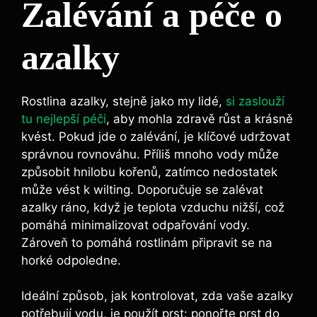
Zalévání a péče o
azalky
Rostlina azalky, ⁤stejně jako my lidé,
si zaslouží
tu ⁣nejlepší péči
,⁤ aby mohla ​zdravě růst a krásně
kvést. Pokud jde o zalévání, je klíčové udržovat
správnou rovnováhu. Příliš mnoho‍ vody může ​
způsobit hnilobu kořenů, zatímco nedostatek
může vést ‌k wilting.⁤ Doporučuje se zalévat
azalky ráno, když je​ teplota vzduchu‌ nižší, ​což
‌pomáhá⁣ minimalizovat⁣ odpařování vody.
Zároveň‌ to pomáhá rostlinám připravit⁤ se na⁣
horké odpoledne.
Ideální způsob, ⁢jak⁢ kontrolovat, zda⁤ vaše azalky
potřebují vodu, je ‍použít prst: ponořte prst do