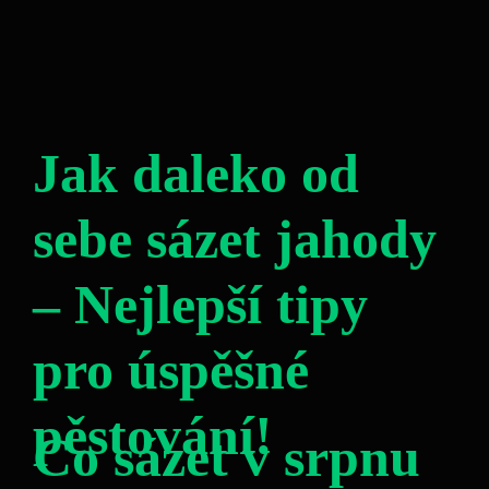
Jak daleko od
sebe sázet jahody
– Nejlepší tipy
pro úspěšné
pěstování!
Co sázet v srpnu