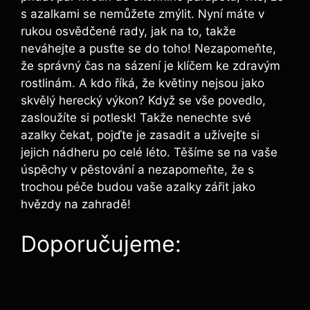
s azalkami se nemůžete ‍zmýlit. Nyní máte v
rukou osvědčené rady, jak na to,​ takže
neváhejte a⁢ pusťte se ​do toho! Nezapomeňte,
že správný ⁤čas na sázení je klíčem ke⁣ zdravým
⁣rostlinám. A ​kdo‍ říká, že květiny‌ nejsou jako
skvělý herecký ‍výkon?⁤ Když se vše povedlo,
zasloužíte si potlesk!​ Takže nenechte své
azalky čekat, pojďte je zasadit a ​užívejte si
⁤jejich nádheru po‍ celé léto. Těšíme se na⁤ vaše
úspěchy v pěstování‍ a nezapomeňte, ⁢že s
trochou péče⁢ budou vaše azalky zářit‍ jako
hvězdy na zahradě!
Doporučujeme: