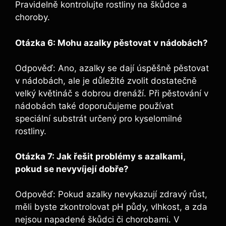
Pravidelně kontrolujte rostliny na škůdce a
choroby.
Otázka 6:‍ Mohu azalky pěstovat ​v‍ nádobách?
Odpověď: Ano, azalky⁢ se dají úspěšně pěstovat
v nádobách, ale je důležité zvolit dostatečně
‌velký květináč s dobrou drenáží. Při pěstování v
nádobách také ‍doporučujeme používat⁤
speciální substrát určený⁢ pro kyselomilné
rostliny.
Otázka ​7: Jak ⁢řešit problémy s azalkami,
pokud se⁣ nevyvíjejí dobře?
Odpověď: Pokud azalky ⁢nevykazují zdravý růst,​
měli‍ byste zkontrolovat ‌pH půdy,‍ vlhkost, a zda
nejsou ⁤napadené ⁤škůdci či⁤ chorobami. V