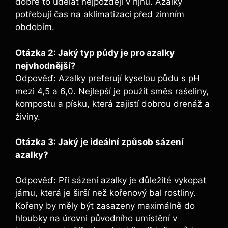
dobré to udělat nejpozději v říjnu. Azalky
potřebují čas na aklimatizaci před zimním
obdobím.
Otázka 2: Jaký ‌typ půdy je pro azalky
nejvhodnější?
Odpověď:‍ Azalky preferují kyselou ⁤půdu ⁣s pH
mezi 4,5 a 6,0. ⁣Nejlepší⁣ je použít směs rašeliny,
kompostu a‍ písku, která zajistí dobrou drenáž a
živiny.
Otázka 3: Jaký je ideální způsob sázení
‌azalky?
Odpověď: ⁣Při sázení azalky je důležité⁣ vykopat
jámu, která je širší než ⁤kořenový bal rostliny.
Kořeny by ⁢měly​ být ⁣zasazeny maximálně do
hloubky ‌na úrovni⁣ původního umístění v