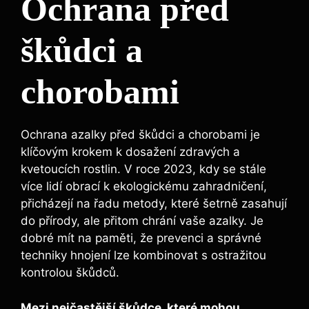
Ochrana před ​
škůdci a
chorobami
Ochrana ​azalky před škůdci a chorobami je
klíčovým krokem ⁢k‌ dosažení zdravých⁢ a⁣
kvetoucích rostlin. V roce 2023, ​kdy se stále
více lidí obrací k ekologickému ‌zahradničení,
přicházejí na řadu metody, které šetrně zasahují
do přírody, ⁤ale přitom chrání vaše azalky. Je
dobré mít na paměti, ‌že ‌prevenci ⁣a správné
techniky hnojení⁢ lze ‌kombinovat s⁤ ostražitou ​
kontrolou škůdců.
Mezi​ nejčastější škůdce, které mohou