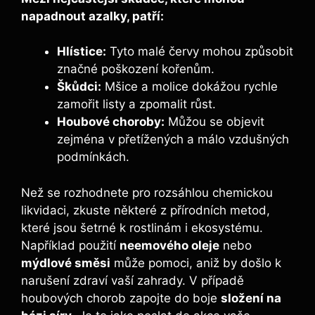
napadnout azalky, patří:
Hlístice:
Tyto malé červy mohou⁤ způsobit
značné poškození​ kořenům.
Škůdci:
Mšice a molice dokážou rychle
zamořit listy a zpomalit růst.
Houbové choroby:
Můžou se⁢ objevit‍
zejména v přetížených a málo vzdušných‌
podmínkách.
Než se rozhodnete pro rozsáhlou ⁤chemickou
likvidaci, zkuste některé z přírodních ‌metod,
které jsou​ šetrné ‌k ​rostlinám ⁤i ekosystému.
Například použití
neemového oleje
nebo
mýdlové směsi
může pomoci, aniž⁣ by ⁢došlo k
narušení zdraví vaší zahrady.​ V případě
houbových ‌chorob zapojte do boje
složení​ na