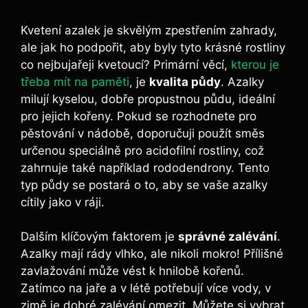
Kvetení azalek je skvělým​ zpestřením zahrady,
ale jak ho⁢ podpořit, ⁤aby byly tyto krásné rostliny
co ⁤nejbujařeji ⁢kvetoucí? Primární věcí,‍
kterou je
třeba mít na paměti
, je
kvalita ‌půdy
. Azalky
milují kyselou, dobře propustnou půdu, ‌ideální
pro jejich kořeny. Pokud se rozhodnete pro
pěstování v nádobě,​ doporučuji použít směs
určenou ⁢speciálně pro acidofilní rostliny, což
zahrnuje také⁤ například rododendrony. ‍Tento
‍typ půdy⁢ se postará o to, aby se ⁢vaše azalky⁤
cítily jako v ​ráji.
Dalším klíčovým faktorem je
správné zalévání
.
Azalky mají rády vlhko, ale‌ nikoli mokro! Přílišné
zavlažování může vést k hnilobě kořenů.
Zatímco ⁣na jaře a v létě potřebují více​ vody, v
zimě je dobré zalévání ⁢omezit. ​Můžete si vybrat