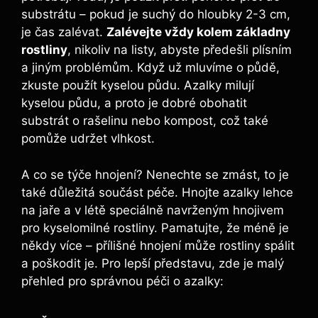
substrátu – pokud je suchý do hloubky 2-3⁢ cm,
je čas ⁤zalévat.
Zalévejte vždy kolem základny​
rostliny
, nikoliv na listy, ⁤abyste předešli‌ plísním
a jiným problémům. Když už mluvíme o půdě,​
zkuste ⁣použít kyselou půdu. Azalky milují
kyselou půdu, a‍ proto je dobré obohatit
substrát o rašelinu ‌nebo⁣ kompost,⁣ což také
pomůže‌ udržet vlhkost.
A co se týče hnojení? Nenechte se zmást,​ to je
také důležitá součást ‌péče. Hnojte azalky lehce
na‌ jaře a ‍v ​létě speciálně navrženým ⁢hnojivem
pro kyselomilné rostliny. Pamatujte, že méně‌ je
někdy⁤ více – přílišné⁣ hnojení může‍ rostliny spálit
a poškodit je.‍ Pro lepší představu, zde je malý
přehled‍ pro správnou péči o ⁣azalky: