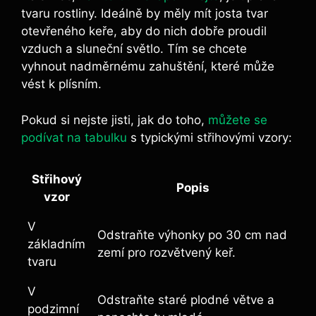
tvaru rostliny. Ideálně by měly mít josta tvar
otevřeného ⁤keře, aby do nich dobře‌ proudil
vzduch a sluneční světlo. Tím se chcete
vyhnout nadměrnému zahuštění, které ‍může
vést ‍k plísním.
Pokud si nejste jisti, jak do‌ toho,
můžete se
podívat na tabulku
s typickými střihovými‌ vzory:
Střihový⁣
Popis
vzor
V
Odstraňte výhonky po 30 cm nad
základním
zemí pro rozvětvený keř.
tvaru
V⁤
Odstraňte ⁤staré plodné‍ větve a
podzimní