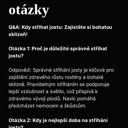
otázky
Q&A: Kdy stříhat jostu: Zajistěte si bohatou
sklizeň!
Otázka 1:⁢ Proč je‍ důležité​ správně stříhat ​
jostu?
Odpověď: Správné stříhání josty je klíčové pro
zajištění zdravého růstu rostliny a bohaté
⁣sklizně. Pravidelným stříháním se podporuje
lepší vzdušnost a světlo, což přispívá k
zdravému vývoji plodů. Navíc pomáhá
předcházet nemocem a škůdcům.
Otázka ⁤2: Kdy je nejlepší doba na stříhání⁣
josty?