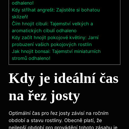
odhaleno!
Kdy stříhat angrešt: Zajistěte si bohatou
sklizeň!
Čím hnojit cibuli: Tajemství velkých a
aromatických cibulí odhaleno
Kdy začít hnojit pokojové květiny: Jarní
probuzení vašich pokojových rostlin
Jak hnojit bonsai: Tajemství miniaturních
stromů odhaleno!
Kdy je ideální čas
⁢na řez josty
Optimální čas pro⁣ řez josty závisí na⁣ ročním
období a stavu rostliny. Obecně platí, že
nejlepší období pro provádění tohoto zásahu je