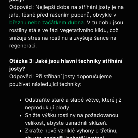
Odpověď: Nejlepší doba na stříhání josty je na
jaře, těsně před rašením⁣ pupenů, obvykle v
březnu nebo začátkem dubna
. V ‍tu dobu jsou
rostliny stále ve fázi vegetativního klidu, ⁢což
snižuje stres na ​rostlinu a zvyšuje šance na⁣
regeneraci.
Otázka 3: Jaké jsou hlavní techniky stříhání
josty?
Odpověď: ‌Při stříhání josty doporučujeme⁤
používat následující techniky:
Odstraňte staré a slabé větve,‌ které⁢ již
neprodukují plody.⁣
Snižte výšku rostliny na ⁣požadovanou
velikost, abyste usnadnili sklizeň. ​
Zkraťte ⁤nově vzniklé výhony o‍ třetinu,