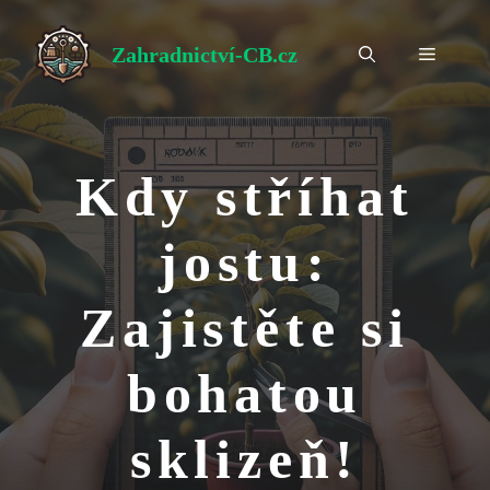
Přeskočit
na
Zahradnictví-CB.cz
Menu
obsah
Kdy stříhat
jostu:
Zajistěte si
bohatou
sklizeň!