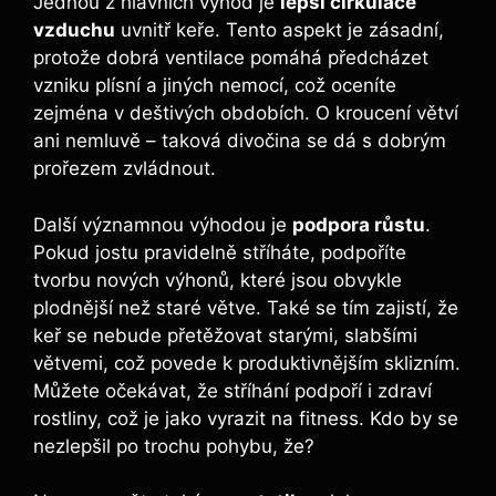
Jednou z hlavních výhod je
lepší cirkulace
vzduchu
uvnitř keře. Tento aspekt je ‍zásadní,
protože dobrá‌ ventilace pomáhá ⁤předcházet
vzniku‌ plísní a jiných nemocí, což‌ oceníte
zejména‍ v⁣ deštivých ‍obdobích. O kroucení větví
ani nemluvě – taková ‌divočina se⁢ dá s dobrým ​
prořezem zvládnout.
Další významnou výhodou ‌je
podpora růstu
.
Pokud jostu pravidelně stříháte, podpoříte
tvorbu nových výhonů, které jsou obvykle
plodnější než staré větve. Také se tím zajistí, že
⁢keř se nebude přetěžovat starými, ‍slabšími
⁢větvemi, což povede k produktivnějším sklizním.
Můžete očekávat, že stříhání podpoří i⁢ zdraví
rostliny, ‌což je jako vyrazit na fitness. Kdo by se
nezlepšil po trochu pohybu, že?