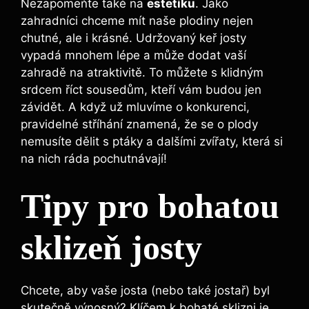
Nezapomeňte také na⁣
estetiku
. Jako
zahradníci chceme mít naše plodiny nejen
chutné, ale ‍i krásné. Udržovaný keř josty
vypadá mnohem lépe a může‍ dodat vaší
zahradě na atraktivitě. To ​můžete s klidným
srdcem říct sousedům, kteří vám budou jen⁣
závidět. A když už mluvíme o konkurenci,
pravidelné stříhání znamená, ⁣že⁢ se o plody
nemusíte dělit s ptáky a dalšími​ zvířaty, která ⁤si ​
na nich ráda pochutnávají!
Tipy pro bohatou
sklizeň josty
Chcete, aby vaše josta (nebo‌ také jostař) byl
skutečně výnosný? Klíčem k bohaté sklizni je