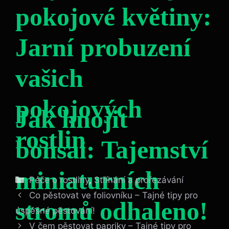
pokojové květiny:
Jarní probuzení
vašich
pokojových
Jak hnojit
rostlin
bonsai: Tajemství
miniaturních
Rubriky
Péče o rostliny
,
Stříhání a prořezávání
Co pěstovat ve foliovníku – Tajné tipy pro
stromů odhaleno!
úspěšné pěstování!
V čem pěstovat papriky – Tajné tipy pro