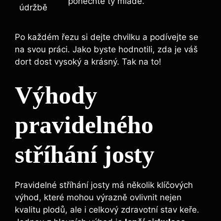
ponechte ty mladé.
údržbě
Po každém řezu si ​dejte chvilku ⁣a podívejte se
na svou práci.‌ Jako byste hodnotili, zda je váš
dort dost ​vysoký a krásný. Tak ⁢na to!
Výhody⁤
pravidelného
stříhání ⁤josty
Pravidelné stříhání josty ⁣má několik klíčových
výhod,‌ které mohou výrazně ovlivnit nejen
kvalitu⁢ plodů, ale i celkový zdravotní stav keře.