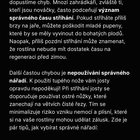
dopustíme chyb. Mnozí zahrádkáři, ⁣zvláště ti,
kteří jsou nováčky, často podceňují
význam
správného času⁢ stříhání
. Pokud ⁢stříháte příliš
brzy na jaře, ⁢můžete poškodit mladé pupeny, ​
které by​ se měly vyvinout do bohatých plodů.
‌Naopak, příliš pozdní stříhání ⁣může znamenat,
že rostlina nebude mít dostatek‌ času na
regeneraci před zimou.
Další ​častou chybou je
nepoužívání správného
nářadí
. K použití⁢ tupého nože vám josty
opravdu nepoděkují! Při stříhání josty ⁤se
doporučuje používat ostré nůžky,‌ které
zanechají na větvích čisté řezy. ‌Tím se
minimalizuje riziko vzniku ​nemocí a​ plísní, které
si na vaše rostliny mohou udělat zálusk. Zde je
pár tipů, jak vybírat správné nářadí: