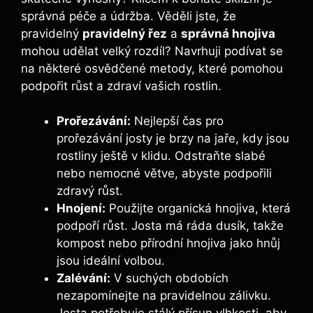
‌správná péče a údržba. Věděli jste, že
pravidelný
pravidelný řez
a
správná ⁣hnojiva
mohou udělat velký rozdíl? Navrhuji podívat se⁢
na některé osvědčené metody, které pomohou
podpořit růst a zdraví vašich rostlin.
Prořezávání:
Nejlepší čas ​pro‍
prořezávání josty‌ je brzy na‌ jaře, kdy jsou
rostliny ještě v klidu. Odstraňte slabé
nebo nemocné větve, abyste podpořili
zdravý růst.
Hnojení:
Použijte organická hnojiva, která
podpoří růst. Josta má ráda dusík, takže
‌kompost nebo přírodní hnojiva jako hnůj
jsou ideální volbou.
Zalévání:
V suchých obdobích
nezapomínejte na pravidelnou ⁤zálivku.