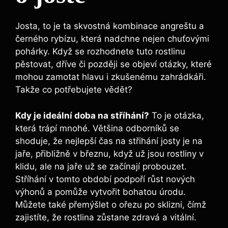
Josta, to je ta skvostná kombinace ⁣angreštu a
černého rybízu, ​která⁤ nadchne nejen chuťovými
pohárky. Když se rozhodnete tuto rostlinu
pěstovat, ⁤dříve či později se objeví otázky, které
‌mohou zamotat hlavu i zkušenému zahrádkáři.
Takže co potřebujete vědět?
Kdy je ideální doba na stříhání?
To je otázka,
která⁣ trápí ⁣mnohé. Většina odborníků se
shoduje, že nejlepší čas na střihání josty‍ je na
jaře, přibližně v březnu, když⁢ už jsou rostliny v
klidu, ale na jaře už‌ se začínají ⁣probouzet.
‍Stříhání v tomto období podpoří růst nových
výhonů a pomůže vytvořit bohatou úrodu.
Můžete také přemýšlet o ořezu po sklizni, ‌čímž
zajistíte, že rostlina zůstane zdravá a vitální.