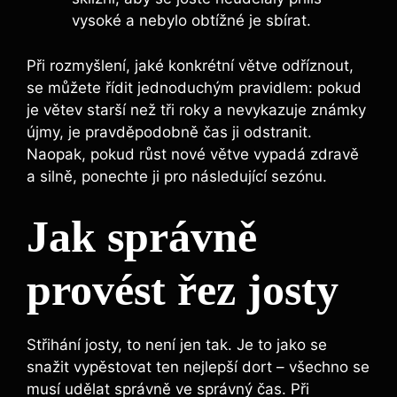
vysoké a nebylo obtížné je sbírat.
Při⁣ rozmyšlení, ​jaké konkrétní větve odříznout,
⁣se můžete řídit jednoduchým⁣ pravidlem: pokud⁢
je ‌větev starší než tři roky a⁢ nevykazuje známky
újmy, je pravděpodobně čas ji odstranit.
Naopak, pokud růst nové větve vypadá zdravě ​
a silně, ponechte ji pro následující sezónu.
Jak správně
provést řez josty
Střihání josty, to není jen ‍tak. Je to jako se
snažit vypěstovat ten nejlepší dort – všechno‌ se
musí udělat správně ve správný čas. Při