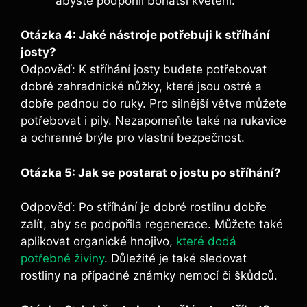
⁤abyste​ podpořili bohatší kvetení.
Otázka 4: Jaké⁢ nástroje potřebuji k stříhání
josty?
Odpověď: K stříhání‌ josty budete potřebovat‌
dobré ‌zahradnické nůžky, které jsou ostré a
dobře padnou do ruky. Pro silnější ⁤větve můžete
potřebovat⁣ i pily. Nezapomeňte ‌také na‌ rukavice
a ochranné brýle pro vlastní bezpečnost.
Otázka 5: Jak se⁢ postarat o ​jostu po stříhání?
​ ⁢
Odpověď: ⁣Po stříhání je dobré rostlinu dobře
zalít, aby⁢ se podpořila ‌regenerace. Můžete také
aplikovat organické hnojivo,⁢
které dodá
potřebné živiny
. ⁣Důležité je také sledovat
rostliny na případné známky nemocí či škůdců.