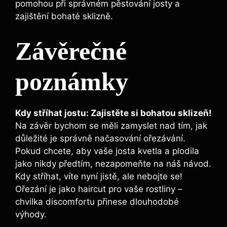
pomohou⁣ při správném pěstování josty a
zajištění bohaté sklizně.
Závěrečné
poznámky
Kdy stříhat ⁢jostu: Zajistěte si bohatou sklizeň!
Na závěr bychom se měli zamyslet ⁤nad tím, jak
důležité je správně načasování​ ořezávání.
Pokud chcete, aby vaše josta kvetla a plodila
jako nikdy předtím,⁣ nezapomeňte na náš návod.
Kdy⁤ stříhat, ⁤víte nyní jistě, ⁣ale nebojte se!
Ořezání je jako‍ haircut ​pro vaše rostliny –⁤
chvilka discomfortu ‌přinese dlouhodobé
výhody.