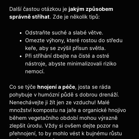
Další častou otázkou je
jakým způsobem
správně stříhat
. Zde je několik tipů:
Odstraňte suché‍ a⁣ slabé větve.
Omezte výhony, které rostou do středu
keře, aby se zvýšil přísun světla.
Při stříhání dbejte na čisté a ostré‍
nástroje, abyste minimalizovali riziko
nemocí.
Co se týče
hnojení a péče
, josta se ráda
pohybuje v ⁣humózní půdě s⁢ dobrou ​drenáží.
Nenechávejte ji žít jen ze vzduchu! Malé
množství kompostu na jaře a organické ‌hnojivo
během vegetačního období mohou výrazně
zlepšit úrodu. Vždy si ovšem dejte pozor na⁣
přehnojení, to by mohlo vést k ‌bujnému růstu