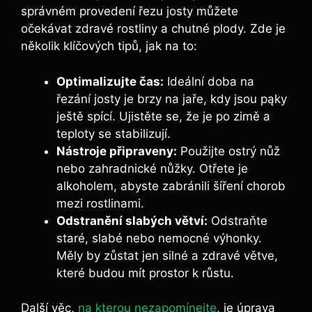
správném provedení řezu josty ​můžete
očekávat ⁣zdravé⁢ rostliny a chutné plody. Zde je
několik klíčových tipů, ⁣jak na to:
Optimalizujte čas:
Ideální doba na
řezání josty ‌je brzy na jaře, kdy jsou pąky
ještě spící. Ujistěte se, že je po‌ zimě‍ a
teploty se‍ stabilizují.
Nástroje připraveny:
Použijte⁤ ostrý nůž
nebo zahradnické nůžky. Otřete je
alkoholem, abyste zabránili šíření​ chorob
mezi rostlinami.
Odstranění slabých větví:
Odstraňte
⁣staré, slabé nebo nemocné výhonky.
Měly by zůstat jen silné a zdravé větve,
které budou mít prostor ⁤k růstu.
Další věc,
na kterou nezapomínejte
, je úprava