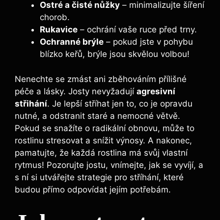
Ostré ⁣a čisté nůžky
– minimalizujte šíření
chorob.
Rukavice
– ochrání vaše ruce před trny.
Ochranné brýle
– pokud jste v pohybu
blízko⁤ keřů, brýle ‌jsou skvělou volbou!
Nenechte se zmást‍ ani​ zběhováním přílišné
péče‌ a lásky. Josty nevyžadují
agresivní
střihání
. Je lepší stříhat​ jen to, co je⁢ opravdu
nutné, a ⁢odstranit staré a nemocné větvě.
Pokud se⁢ snažíte o‍ radikální obnovu,‍ může to
rostlinu stresovat ⁤a snížit výnosy. A nakonec,
pamatujte, že každá rostlina má svůj vlastní
⁤rytmus! Pozorujte jostu, vnímejte, jak se vyvíjí, a
s ní si⁢ utvářejte strategie pro stříhání, které⁤
budou přímo odpovídat jejím potřebám.