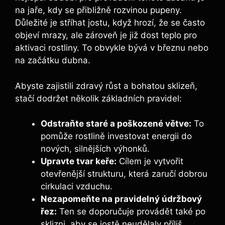
na jaře, kdy se přibližně rozvinou pupeny.
Důležité je stříhat jostu, když hrozí,‍ že se často
objeví⁤ mrazy, ⁢ale zároveň je již dost teplo​ pro
aktivaci rostliny. To obvykle bývá ⁤v březnu ‌nebo
na začátku ⁢dubna.
Abyste zajistili zdravý růst a bohatou sklizeň,
stačí dodržet několik základních pravidel:
Odstraňte staré⁤ a poškozené větve:
To
pomůže rostlině investovat energii ⁤do
nových, silnějších výhonků.
Upravte tvar ‌keře:
Cílem je vytvořit
otevřenější strukturu, která zaručí dobrou​
cirkulaci vzduchu.
Nezapomeňte na pravidelný údržbový
řez:
Ten se doporučuje provádět také po
sklizni, aby se jostě neudělaly příliš