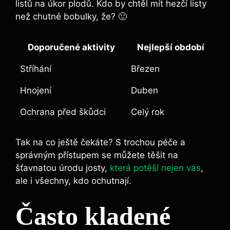
listů na úkor plodů. ⁢Kdo ​by chtěl mít hezčí listy
než chutné bobulky, že? 🙂
Doporučené aktivity
Nejlepší období
Stříhání
Březen
Hnojení
Duben
Ochrana​ před škůdci
Celý rok
Tak⁤ na co ještě⁢ čekáte? S trochou péče a
správným přístupem se ⁤můžete těšit na
⁣šťavnatou úrodu ⁤josty,
která potěší nejen vás
,
ale i všechny, kdo ochutnají.
Často ⁢kladené