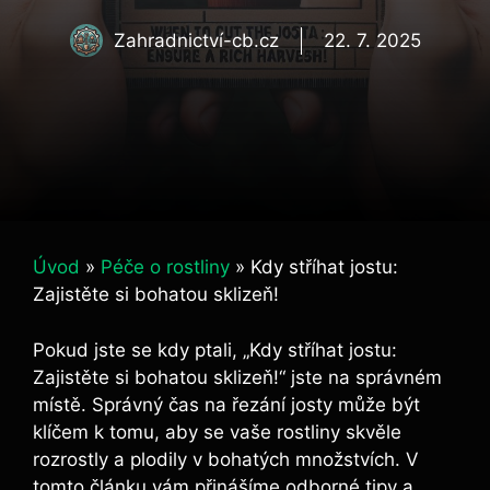
Zahradnictví-cb.cz
22. 7. 2025
Úvod
»
Péče o rostliny
»
Kdy stříhat jostu:
Zajistěte si bohatou sklizeň!
Pokud jste se​ kdy ‌ptali, „Kdy stříhat jostu:
Zajistěte si⁢ bohatou sklizeň!“ jste na správném
místě. Správný čas‍ na řezání josty může být
klíčem k tomu, aby se vaše rostliny skvěle⁣
rozrostly a plodily v bohatých množstvích. V
tomto článku vám přinášíme ⁣odborné tipy a