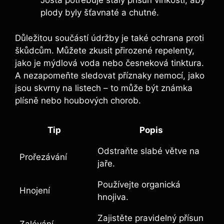
Josta potřebuje stálý přísun vlhkosti, aby
plody⁢ byly šťavnaté a chutné.
Důležitou součástí údržby je také ochrana‌ proti
škůdcům. Můžete zkusit přirozené repelenty,
jako je mýdlová voda nebo česneková tinktura.
A nezapomeňte ⁤sledovat příznaky nemocí, jako
jsou skvrny ‌na listech – to může být známka
plísně nebo ​houbových chorob.
Tip
Popis
Odstraňte slabé větve na
Prořezávání
jaře.
Používejte organická
Hnojení
hnojiva.
Zajistěte pravidelný přísun