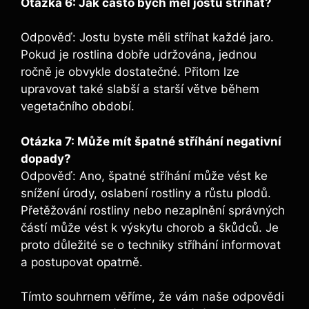
Otázka 6: Jak často⁤ bych měl jostu stříhat?
Odpověď: Jostu byste měli stříhat každé jaro.
Pokud je rostlina dobře udržována, jednou
ročně je⁤ obvykle dostatečné. Přitom lze
upravovat ⁢také slabší a starší větve během
vegetačního období.
Otázka 7: Může mít špatné stříhání negativní
dopady?
Odpověď: Ano, špatné stříhání může vést ⁣ke
‌snížení úrody, oslabení rostliny a růstu plodů.
Přetěžování rostliny nebo nezaplnění správných
částí může vést⁤ k výskytu chorob a škůdců. Je
proto důležité⁣ se o techniky stříhání informovat
a postupovat ⁤opatrně.
Tímto souhrnem věříme, že vám naše odpovědi