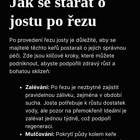
Jak se starat o‌
jostu po‌ řezu
Po provedení řezu josty je důležité, aby se
majitelé těchto keřů postarali ​o jejich správnou
péči. Zde jsou klíčové kroky, které můžete⁢
podniknout, abyste podpořili zdravý růst a
bohatou sklizeň:
Zalévání:
Po ⁤řezu je nezbytné zajistit
pravidelnou zálivku, ⁢zejména v období
sucha. Josta potřebuje k růstu dostatek
vody, ale pozor na přemokření! Ideální je
zalévat jednou týdně, což podpoří
regeneraci.
Mulčování:
Pokrytí půdy kolem keře