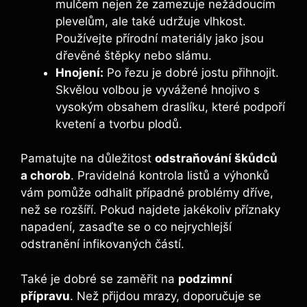
mulčem nejen že zamezuje nežádoucím⁤
plevelům, ale také udržuje ⁣vlhkost.
Používejte přírodní⁣ materiály jako jsou
dřevěné štěpky nebo slámu.
Hnojení:
Po řezu je dobré jostu přihnojit.
Skvělou volbou je vyvážené hnojivo s
vysokým obsahem draslíku, které podpoří
kvetení ‌a tvorbu plodů.
Pamatujte na důležitost⁣
odstraňování škůdců
a chorob
. Pravidelná kontrola listů a ‌výhonků
vám pomůže odhalit případné problémy dříve,
než se rozšíří. Pokud najdete jakékoliv příznaky
napadení, zasaďte se o ‌co nejrychlejší
odstranění infikovaných částí.
Také je dobré se zaměřit na
podzimní
přípravu
. Než přijdou mrazy, doporučuje se