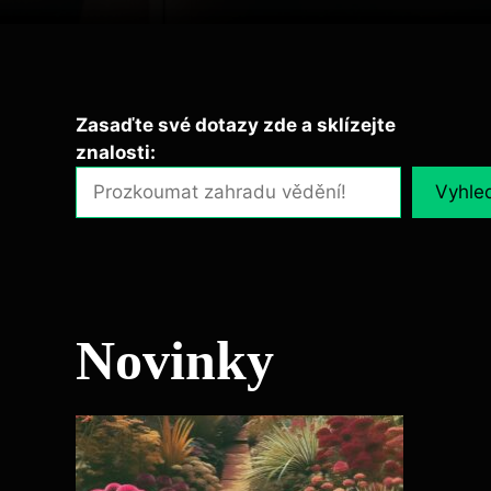
Zasaďte své dotazy zde a sklízejte
znalosti:
Vyhle
Novinky