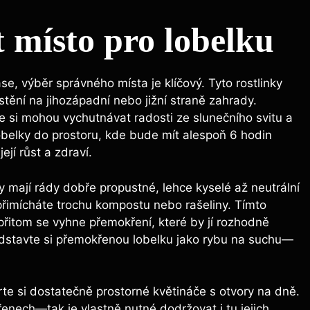
 místo pro lobelku
e, výběr správného místa je klíčový. Tyto rostlinky
ístění na jihozápadní nebo jižní straně zahrady.
de si mohou vychutnávat radosti ze slunečního svitu a
lobelky do prostoru, kde bude mít alespoň 6 hodin
jí růst a zdraví.
y mají rády dobře propustné, lehce kyselé až neutrální
 přimícháte trochu kompostu nebo rašeliny. Tímto
řitom se vyhne přemokření, které by jí rozhodně
edstavte si přemokřenou lobelku jako rybu na suchu—
te si dostatečně prostorné květináče s otvory na dně.
řenech—tak je vlastně nutné dodržovat i tu jejich