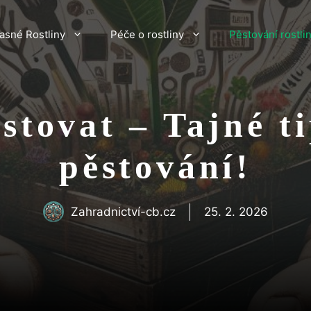
asné Rostliny
Péče o rostliny
Pěstování rostli
stovat – Tajné t
pěstování!
Zahradnictví-cb.cz
25. 2. 2026