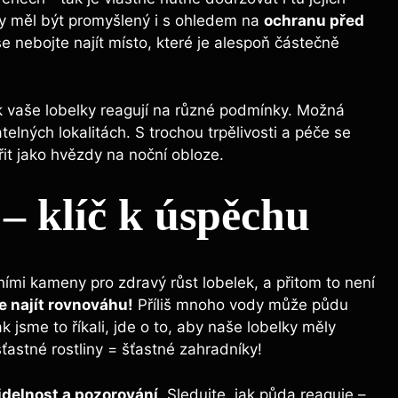
by měl být promyšlený i s ohledem na
ochranu před
e nebojte najít místo, které je alespoň částečně
ak vaše lobelky reagují na různé podmínky. Možná
telných lokalitách. S trochou trpělivosti a péče se
it jako hvězdy na noční obloze.
 – klíč k úspěchu
ími kameny pro zdravý růst lobelek, a přitom to není
e najít rovnováhu!
Příliš mnoho vody může půdu
ak jsme to říkali, jde o to, aby naše lobelky měly
šťastné rostliny = šťastné zahradníky!
idelnost a pozorování
. Sledujte, jak půda reaguje –