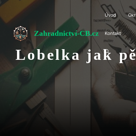
Přeskočit
na
Úvod
Okr
obsah
Zahradnictví-CB.cz
Kontakt
Lobelka jak pě