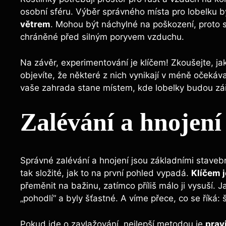
osobní sféru. Výběr správného místa pro lobelku 
větrem
. Mohou být náchylné na poškození, proto s
chráněné před silným poryvem vzduchu.
Na závěr, experimentování je klíčem! Zkoušejte, j
objevíte, že některé z nich vynikají v méně očekáva
vaše zahrada stane místem, kde lobelky budou zář
Zalévání a hnojení
Správné zalévání a hnojení jsou základními stavebn
tak složité, jak to na první pohled vypadá.
Klíčem j
přeměnit na bažinu, zatímco příliš málo ji vysuší. J
„pohodlí“ a byly šťastné. A víme přece, co se říká: 
Pokud jde o zavlažování, nejlepší metodou je
prav