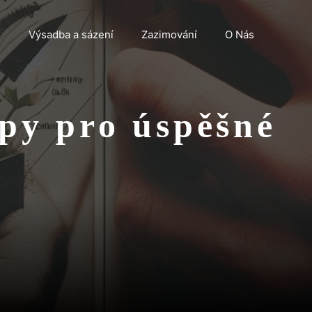
n
Výsadba a sázení
Zazimování
O Nás
ipy pro úspěšné