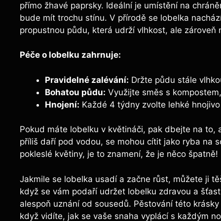
přímo žhavé paprsky. Ideální je umístění na chrán
bude mít trochu stínu. V přírodě se lobelka nachá
propustnou půdu, která udrží vlhkost, ale zároveň
Péče o lobelku zahrnuje:
Pravidelné zalévání:
Držte půdu stále vlhko
Bohatou půdu:
Využijte směs s kompostem, 
Hnojení:
Každé 4 týdny zvolte lehké hnoji
Pokud máte lobelku v květináči, pak dbejte na to,
příliš daří pod vodou, se mohou cítit jako ryba na
pokleslé květiny, je to znamení, že je něco špatně!
Jakmile se lobelka usadí a začne růst, můžete ji t
když se vám podaří udržet lobelku zdravou a šťastn
alespoň uznání od sousedů. Pěstování této krásky j
když vidíte, jak se vaše snaha vyplácí s každým 