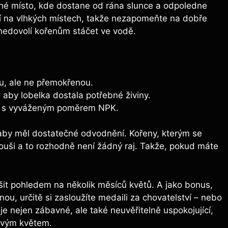
ěné místo, kde dostane od rána slunce a odpoledne
zí na vlhkých místech, takže nezapomeňte na dobře
 nedovolí kořenům stáčet ve vodě.
u, ale ne přemokřenou.
aby lobelka dostala potřebné živiny.
vo s vyváženým poměrem NPK.
 aby měl dostatečné odvodnění. Kořeny, kterým se
 souši a to rozhodně není žádný raj. Takže, pokud máte
ěšit pohledem na několik měsíců květů. A jako bonus,
ou, určitě si zasloužíte medaili za chovatelství – nebo
e nejen zábavné, ale také neuvěřitelně uspokojující,
novým květem.