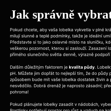
Jak správně vybrat
Pokud chcete, aby vaša lobelka vykvetla v plné krás
milují slunné a teplé podmínky, takže je ideální um
Představte si to jako oslavné místo na sluníčku, k
veškerou pozornost, kterou si zaslouží. Zasazení 
přímého slunečního světla denně, výrazně podpoří je
Dalším důležitým faktorem je
kvalita půdy
. Lobelk
pH. Můžete jim dopřát to nejlepší tím, že do půdy
způsobem bude mít vaše lobelka dostatek živin a p
nesvědčilo. Dobrá drenáž je naprosto zásadní; př
pohroma!
Pokud plánujete lobelky zasadit v nádobách, vyber
Rostlinky potřebují prostor pro růst a vzduch na ko