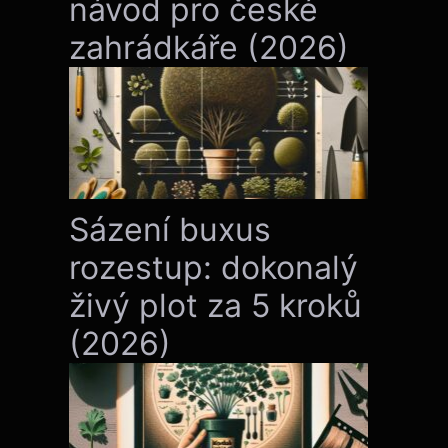
návod pro české
zahrádkáře (2026)
Sázení buxus
rozestup: dokonalý
živý plot za 5 kroků
(2026)