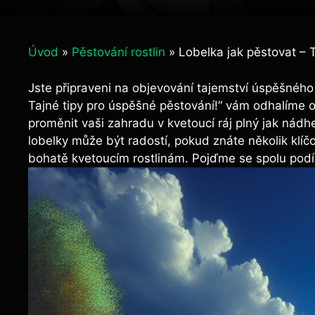
Úvod
»
Pěstování rostlin
»
Lobelka jak pěstovat – 
Jste připraveni na objevování tajemství úspěšného
Tajné tipy pro úspěšné pěstování!“ vám odhalíme 
proměnit vaši zahradu v kvetoucí ráj plný jak nádh
lobelky může být radostí, pokud znáte několik klí
bohatě kvetoucím rostlinám. Pojďme se spolu podíva