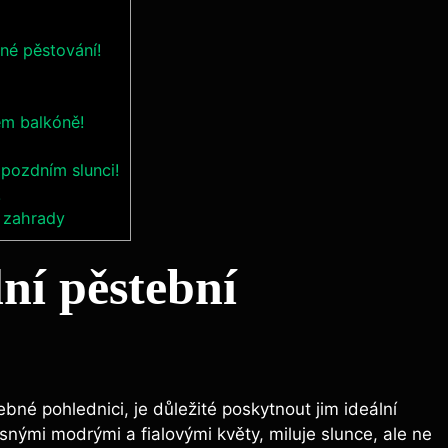
šné pěstování!
em balkóně!
 pozdním slunci!
!
í zahrady
lní pěstební
bné pohlednici, je důležité poskytnout jim ideální
nými modrými a fialovými květy, miluje slunce, ale ne