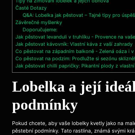
Tipy na zimování lobelek a jejich obnova
Časté Dotazy
Q&A: Lobelka jak pěstovat – Tajné tipy pro úspě
Závěrečné myšlenky
Doporučujeme:
Jak pěstovat levanduli v truhlíku - Provence na vaš
Jak pěstovat kávovník: Vlastní káva z vaší zahrady
Co pěstovat na západním balkoně - Zelená oáza i v
Co pěstovat na podzim: Prodlužte si sezónu sklizně
Jak pěstovat chilli papričky: Pikantní plody z vlastn
Lobelka a její ideá
podmínky
Pokud chcete, aby vaše lobelky kvetly jako na male
pěstební podmínky. Tato rastlina, známá svými krás