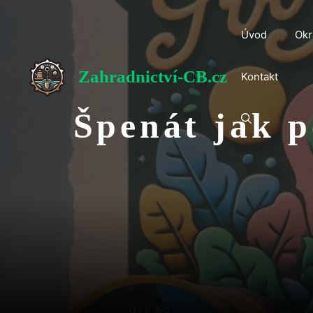
Přeskočit
na
Úvod
Okr
obsah
Zahradnictví-CB.cz
Kontakt
Špenát jak 