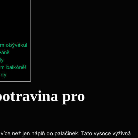
šem obýváku!
vání!
dy
em balkóně!
ady
potravina pro
 více než jen náplň do palačinek. Tato vysoce výživná