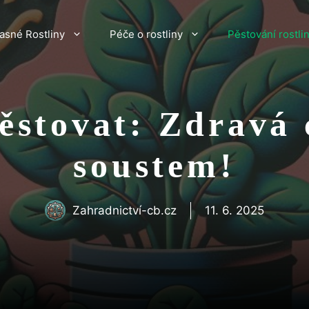
asné Rostliny
Péče o rostliny
Pěstování rostli
pěstovat: Zdravá
soustem!
Zahradnictví-cb.cz
11. 6. 2025