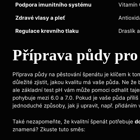
Podpora imunitního systému
Vitamín 
Zdravé vlasy a pleť
Antioxid
Regulace krevního tlaku
Draslík a
Příprava půdy pro
Příprava půdy na pěstování špenátu je klíčem k tomu
důležité zjistit, jakou kvalitu má vaše půda. Ne ž
ale základní test pH vám může pomoci odhalit tajem
pohybuje mezi 6.0 a 7.0. Pokud je vaše půda příliš k
jednoduché způsoby, jak ji upravit, např. přidání
Také nezapomeňte, že kvalitní špenát potřebuje
d
znamená? Zkuste tuto směs: