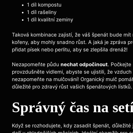
1 díl kompostu
1 díl rašeliny
1 díl kvalitní zeminy
Taková kombinace zajistí, že váš špenát bude mít ne
kořeny, aby mohly snadno růst. A jaká je zpráva pro
přidat písek nebo perlitu, aby se zlepšila drenáž!
Nezapomeňte půdu
nechat odpočinout
. Počkejte
provzdušněte vidlemi, abyste se ujistili, že vzduc
nezapomeňte na mulčování! Organický mulč pomáhá 
důležité pro zdravý růst vašich špenátových lístků.
Správný čas na set
Když se rozhodujete, kdy zasadit špenát, důležité 
daří v chladnějších měsících. Ideální okamžik pro s