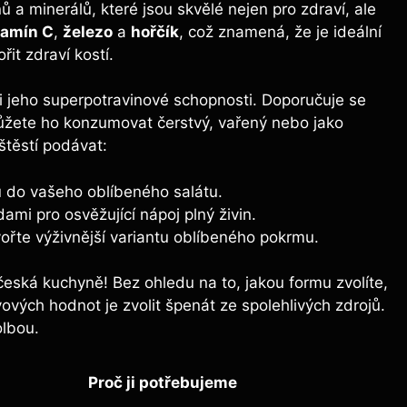
 a minerálů, které jsou skvělé nejen pro zdraví, ale
tamín C
,
železo
a
hořčík
, což znamená, že je ideální
řit zdraví kostí.
ili jeho superpotravinové schopnosti. Doporučuje se
ůžete ho konzumovat čerstvý, vařený nebo jako
štěstí podávat:
u do vašeho oblíbeného salátu.
mi pro osvěžující nápoj plný živin.
řte výživnější variantu oblíbeného pokrmu.
 česká kuchyně! Bez ohledu na to, jakou formu zvolíte,
ových hodnot je zvolit špenát ze spolehlivých zdrojů.
olbou.
Proč ji potřebujeme