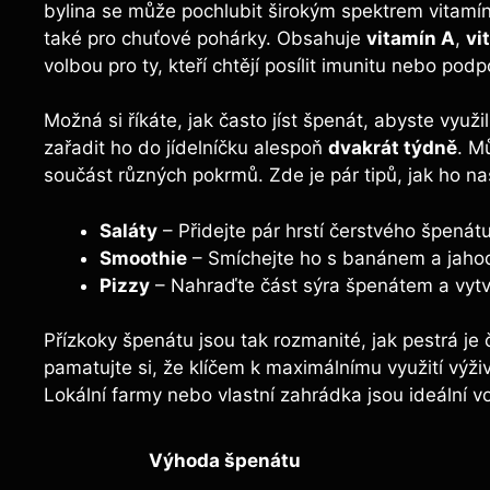
bylina se může pochlubit širokým spektrem vitamínů
také pro chuťové pohárky. Obsahuje
vitamín A
,
vi
volbou pro ty, kteří chtějí posílit imunitu nebo podpo
Možná si říkáte, jak často jíst špenát, abyste využ
zařadit ho do jídelníčku alespoň
dvakrát týdně
. M
součást různých pokrmů. Zde je pár tipů, jak ho na
Saláty
– Přidejte pár hrstí čerstvého špenát
Smoothie
– Smíchejte ho s banánem a jahoda
Pizzy
– Nahraďte část sýra špenátem a vytvo
Přízkoky špenátu jsou tak rozmanité, jak pestrá je
pamatujte si, že klíčem k maximálnímu využití výživ
Lokální farmy nebo vlastní zahrádka jsou ideální v
Výhoda špenátu