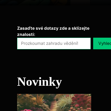
Zasaďte své dotazy zde a sklízejte
znalosti:
Vyhle
Novinky