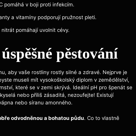
C pomáhá v boji proti infekcím.
anty a vitamíny podporují pružnost pleti.
 nitrát pomáhají uvolnit cévy.
 úspěšné pěstování
, aby vaše rostliny rostly silné a zdravé. Nejprve je
e byste museli mít vysokoškolský diplom v zemědělství,
ství, které se v zemi skrývá. Ideální pH pro špenát se
yselá nebo příliš zásaditá, nezoufejte! Existují
m vápna nebo síranu amonného.
obře odvodněnou a bohatou půdu
. Co to vlastně