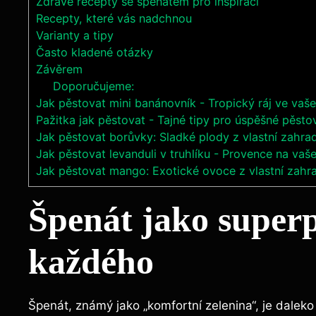
Zdravé recepty se špenátem pro inspiraci
Recepty, které vás nadchnou
Varianty a tipy
Často kladené otázky
Závěrem
Doporučujeme:
Jak pěstovat mini banánovník - Tropický ráj ve va
Pažitka jak pěstovat - Tajné tipy pro úspěšné pěsto
Jak pěstovat borůvky: Sladké plody z vlastní zahra
Jak pěstovat levanduli v truhlíku - Provence na vaš
Jak pěstovat mango: Exotické ovoce z vlastní zahr
Špenát jako super
každého
Špenát, známý jako „komfortní zelenina“, je daleko