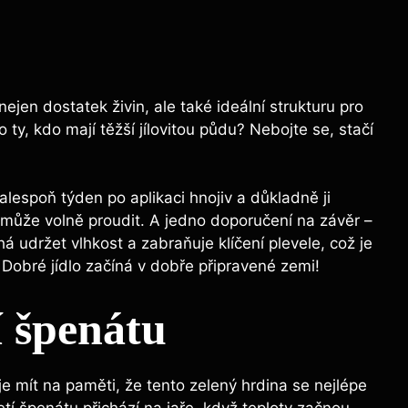
jen dostatek živin, ale také ideální strukturu pro
 ty, kdo mají těžší jílovitou půdu? Nebojte se, stačí
 alespoň týden po aplikaci hnojiv a důkladně ji
h může volně proudit. A jedno doporučení na závěr –
udržet vlhkost a zabraňuje klíčení plevele, což je
 Dobré jídlo začíná v dobře připravené zemi!
í špenátu
je mít na paměti, že tento zelený hrdina se nejlépe
etí špenátu přichází na jaře, když teploty začnou