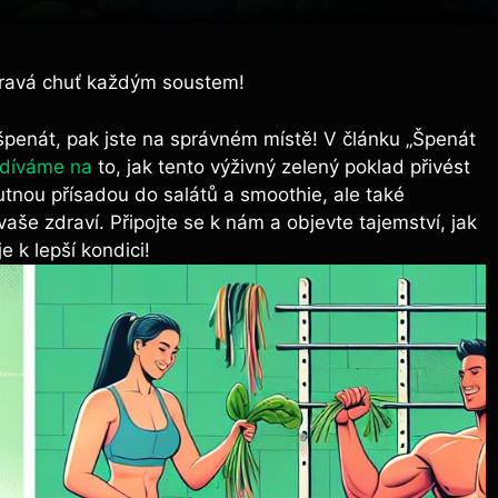
dravá chuť každým soustem!
 špenát, pak jste na správném místě! V článku „Špenát
odíváme na
to, jak tento výživný zelený poklad přivést
utnou přísadou do salátů a smoothie, ale také
aše zdraví. Připojte se k nám a objevte tajemství, jak
e k lepší kondici!