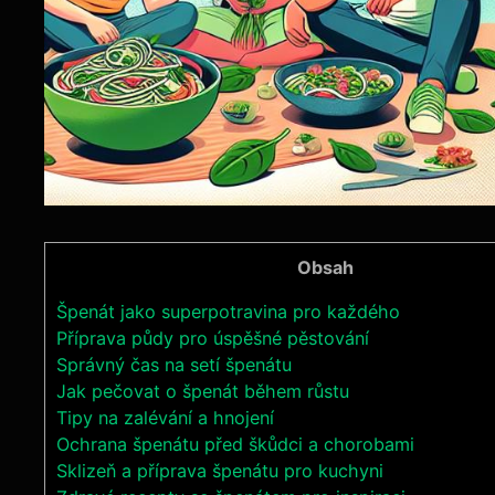
Obsah
Špenát jako superpotravina pro každého
Příprava půdy pro úspěšné pěstování
Správný čas na setí špenátu
Jak pečovat o špenát během růstu
Tipy na zalévání a hnojení
Ochrana špenátu před škůdci a chorobami
Sklizeň a příprava špenátu pro kuchyni