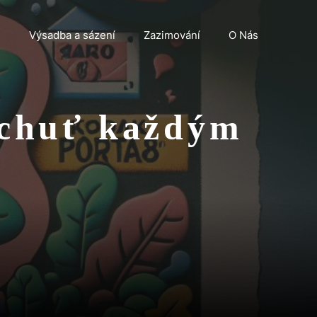
n
Výsadba a sázení
Zazimování
O Nás
 chuť každým