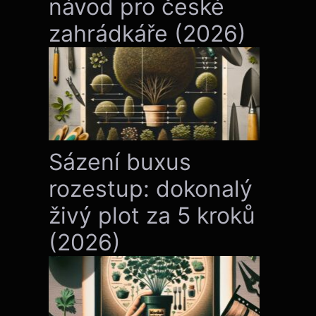
návod pro české
zahrádkáře (2026)
Sázení buxus
rozestup: dokonalý
živý plot za 5 kroků
(2026)