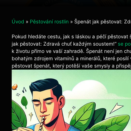
Úvod
»
Pěstování rostlin
»
Špenát jak pěstovat: Z
Pokud hledáte cestu, jak s láskou a péčí pěstovat
jak pěstovat: Zdravá chuť každým soustem!“
se p
k životu přímo ve vaší zahradě. Špenát není jen ch
bohatým zdrojem vitamínů a minerálů, které posílí v
pěstovat špenát, který potěší vaše smysly a přispěj