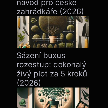
návod pro české
zahrádkáře (2026)
Sázení buxus
rozestup: dokonalý
živý plot za 5 kroků
(2026)