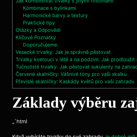
Jak kombinovat trvalky s jinými rostlinami
Kombinace s bylinkami
Harmonické barvy a textury
Praktické tipy
Otázky a Odpovědi
Klíčové Poznatky
Doporučujeme:
Vesecké trvalky: Jak je správně pěstovat
Trvalky kvetoucí v létě a na podzim: Jak prodloužit
Tučnolisté trvalky: Jak pěstovat sukulenty na zahra
Červené skalničky: Vášnivé tóny pro vaši skalku
Převislé skalničky: Kaskády květů pro vaši zahradu
Základy výběru za
„`html
Když vybíráte trvalky do své zahrady,
je dobré mít