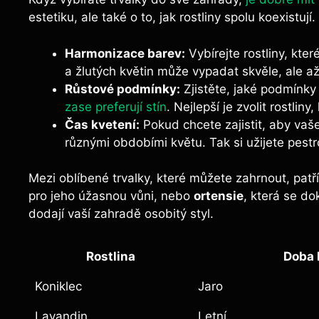
estetiku, ale také o to, jak rostliny spolu koexistuj
Harmonizace barev:
Vybírejte rostliny, kte
a žlutých květin může vypadat skvěle, ale až
Růstové podmínky:
Zjistěte, jaké podmínky 
zase preferují stín
. Nejlepší je zvolit rostli
Čas kvetení:
Pokud chcete zajistit, aby vaše
různými obdobími květu. Tak si užijete pest
Mezi oblíbené trvalky, které můžete zahrnout, patř
pro jeho úžasnou vůni, nebo
ortensie
, která se d
dodají vaší zahradě osobitý styl.
Rostlina
Doba 
Koniklec
Jaro
Lavandin
Letní