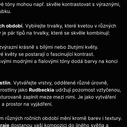
ové tóny mohou např. skvěle kontrastovat s výraznými,
ubku.
ch období
. Vybírejte trvalky, které kvetou v různých
 je pár tipů na trvalky, které se skvěle kombinují:
výrazní krásně s bílými nebo žlutými květy.
 květy se postarají o fascinující kontrast.
 svými modrými a fialovými tóny dodá barvy na konci
stlin
. Vytvářejte vrstvy, oddělené různé úrovně,
rostliny jako
Rudbeckia
udržují pozornost vztyčenou,
kturovaně zaplnit meze mezi nimi. Je jako vytváření
a prostor na vyjádření.
m různých ročních období mění kromě barev i textury.
raje
dostanou vaši kompozici do jiného světla a