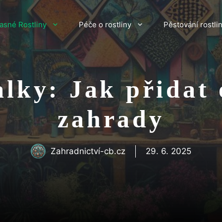
asné Rostliny
Péče o rostliny
Pěstování rostli
lky: Jak přidat 
zahrady
Zahradnictví-cb.cz
29. 6. 2025