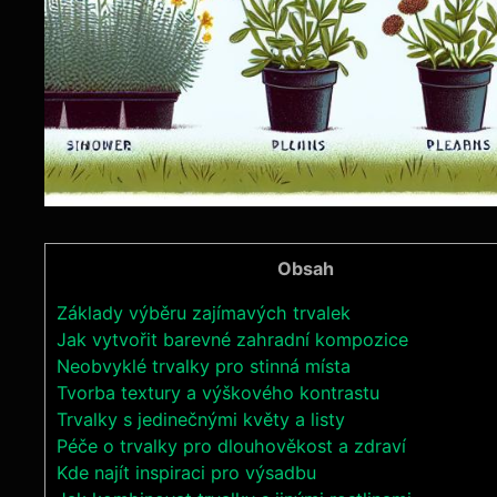
Obsah
Základy výběru zajímavých trvalek
Jak vytvořit barevné zahradní kompozice
Neobvyklé trvalky pro stinná místa
Tvorba textury a výškového kontrastu
Trvalky s jedinečnými květy a listy
Péče o trvalky pro dlouhověkost a zdraví
Kde najít inspiraci pro výsadbu