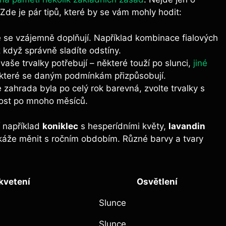
í. Zde je pár tipů, které by se vám mohly hodit:
ré se vzájemně doplňují. Například kombinace fialových
 když správně sladíte odstíny.
vaše trvalky potřebují – některé touží po slunci,
jiné
ny, které se daným podmínkám přizpůsobují.
 zahrada byla po celý rok barevná, zvolte trvalky s
rost po mnoho měsíců.
í například
koniklec
s hesperídními květy,
lavandin
okáže měnit s ročním obdobím. Různé barvy a tvary
kvetení
Osvětlení
Slunce
Slunce