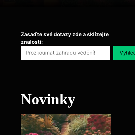
Zasaďte své dotazy zde a sklízejte
znalosti:
Vyhle
Novinky