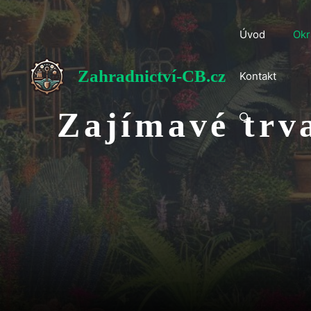
Přeskočit
na
Úvod
Okr
obsah
Zahradnictví-CB.cz
Kontakt
Zajímavé trva