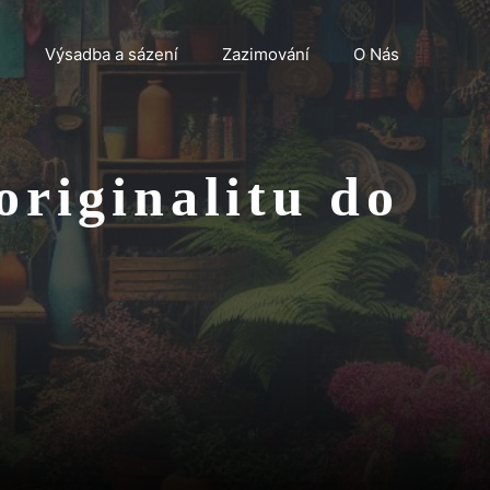
n
Výsadba a sázení
Zazimování
O Nás
originalitu do