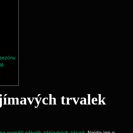
 sezónu
dě
jímavých trvalek
 na paměti několik základních zásad
. Nejde jen o