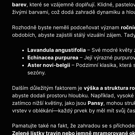
barev
, které se vzájemně doplňují. Klidné, pastel
živými barvami, což dodá zahradě dynamiku a hlo
Rozhodně byste neměli podceňovat význam
roční
obdobích, abyste zajistili stálý vizuální zájem. Tady
Lavandula angustifolia
– Své modré květy z
Echinacea purpurea
– Její výrazné purpurové
Aster novi-belgii
– Podzimní klasika, která
sezóny.
Dalším důležitým faktorem je
výška a struktura ro
abyste dodali prostoru hloubku. Například, vysoké 
zatímco nižší květiny, jako jsou
Pansy
, mohou stru
vrstev v oblékání—každý prvek by měl mít svůj čas 
Pamatujte také na fakt, že zahradou se s příchode
Zelené lístky travin nebo jemně mramorované ok