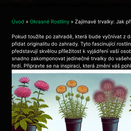
Úvod
»
Okrasné Rostliny
»
Zajímavé trvalky: Jak př
Pokud toužíte po zahradě, která bude vyčnívat z da
přidat originalitu do zahrady. Tyto fascinující rostl
představují skvělou příležitost k vyjádření vaší o
snadno zakomponovat jedinečné trvalky do vašeho 
hrdí. Připravte se na inspiraci, která změní váš p