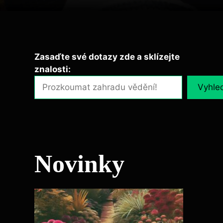
Zasaďte své dotazy zde a sklízejte
znalosti:
Vyhle
Novinky