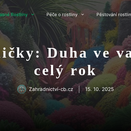
asné Rostliny
Péče o rostliny
Pěstování rostli
ičky: Duha ve v
celý rok
Zahradnictví-cb.cz
15. 10. 2025