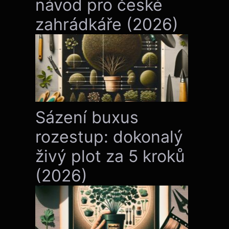
návod pro české
zahrádkáře (2026)
Sázení buxus
rozestup: dokonalý
živý plot za 5 kroků
(2026)