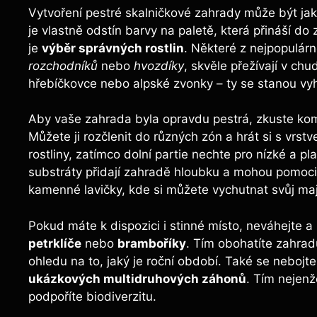
Vytvoření pestré skalničkové zahrady může být jak
je vlastně odstín barvy na paletě, která přináší do
je
výběr správných rostlin
. Některé z nejpopulárn
rozchodníků
nebo
hvozdíky
, skvěle přežívají v c
hřebíčkovce nebo alpské zvonky – ty se stanou vy
Aby vaše zahrada byla opravdu pestrá, zkuste kombi
Můžete ji rozčlenit do různých zón a hrát si s vrst
rostliny, zatímco dolní partie nechte pro nízké a 
substráty přidají zahradě hloubku a mohou pomoci 
kamenné lavičky, kde si můžete vychutnat svůj maj
Pokud máte k dispozici i stinné místo, neváhejte a
petrklíče
nebo
bramboříky
. Tím obohatíte zahrad
ohledu na to, jaký je roční období. Také se nebojt
ukázkových multidruhových záhonů
. Tím nejenž
podpoříte biodiverzitu.