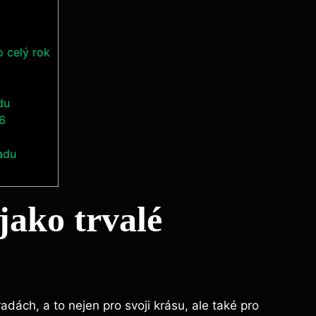
 celý rok
du
26
adu
jako trvalé
ách, a to nejen pro svoji krásu, ale také pro