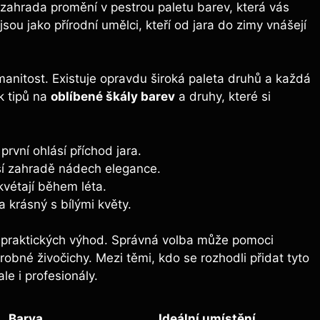
 zahrada promění v pestrou paletu barev, která vás
sou jako přírodní umělci, kteří od jara do zimy vnášejí
zmanitost. Existuje opravdu široká paleta druhů a každá
ik tipů na
oblíbené škály barev
a druhy, které si
první ohlásí příchod jara.
ší zahradě nádech elegance.
kvétají během léta.
 krásný s bílými květy.
o praktických výhod. Správná volba může pomoci
obné živočichy. Mezi těmi, kdo se rozhodli přidat tyto
le i profesionály.
Barva
Ideální umístění