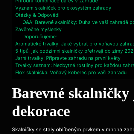
Přírodní kombinace barev v zahradě
Význam skalniček pro ekosystém zahrady
Otázky & Odpovědi
Q&A: Barevné skalničky: Duha ve vaší zahradě po
Závěrečné myšlenky
Doporučujeme:
Aromatické trvalky: Jaké vybrat pro voňavou zahra
5 tipů, jak podzimní skalničky přetrvají do zimy 20
Jarní trvalky: Připravte zahradu na první květy
Trvalky seznam: Nezbytné rostliny pro každou zahr
Flox skalnička: Voňavý koberec pro vaši zahradu
Barevné skalničky 
dekorace
Skalničky se staly oblíbeným prvkem v mnoha zahrad