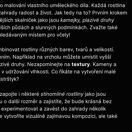
o malování vlastního uměleckého díla. Každá rostlina
 zahrady radost a život. Jak tedy na to? Prvním krokem
ějších skalniček jako jsou
kamejky, plazivé druhy
hudších půdách a slunných podmínkách. Zvažte také
hledávaným místem pro včely!
novat rostliny různých barev, tvarů a velikostí.
vením. Například na vrcholu můžete umístit vyšší
plazivé druhy. Nezapomínejte na
textury
. Kameny a
v udržování vlhkosti. Co říkáte na vytvoření malé
strštyk?
 zapojte i některé
stínomilné rostliny
jako jsou
u o další rozměr a zajistíte, že bude krásná bez
e experimentovat a zavést do zahrady několik
e vytvoříte vizuálně zajímavou kompozici, ale také