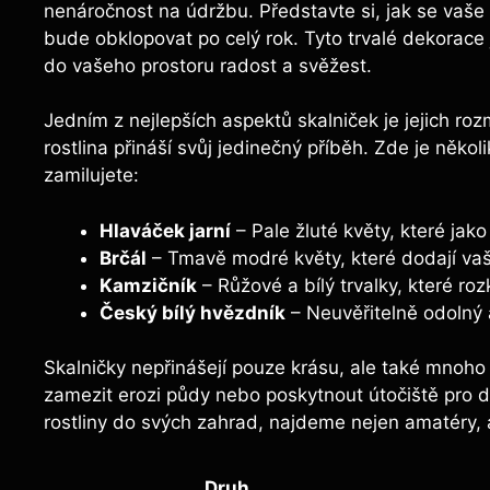
nenáročnost na údržbu. Představte si, jak se vaše
bude obklopovat po celý rok. Tyto trvalé dekorace j
do vašeho prostoru radost a svěžest.
Jedním z nejlepších aspektů skalniček je jejich ro
rostlina přináší svůj jedinečný příběh. Zde je někol
zamilujete:
Hlaváček jarní
– Pale žluté květy, které jako 
Brčál
– Tmavě modré květy, které dodají va
Kamzičník
– Růžové a bílý trvalky, které roz
Český bílý hvězdník
– Neuvěřitelně odolný a
Skalničky nepřinášejí pouze krásu, ale také mnoh
zamezit erozi půdy nebo poskytnout útočiště pro dr
rostliny do svých zahrad, najdeme nejen amatéry, a
Druh