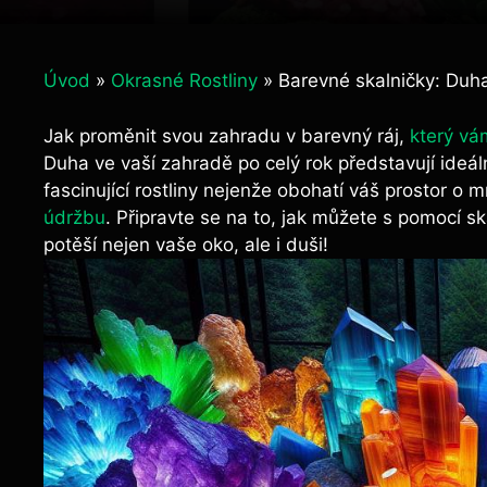
Úvod
»
Okrasné Rostliny
»
Barevné skalničky: Duha
Jak proměnit svou zahradu v barevný ráj,
který vá
Duha ve vaší zahradě po celý rok představují ideáln
fascinující rostliny nejenže obohatí váš prostor o 
údržbu
. Připravte se na to, jak můžete s pomocí sk
potěší nejen vaše oko, ale i duši!