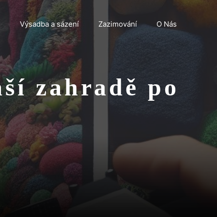
n
Výsadba a sázení
Zazimování
O Nás
aší zahradě po