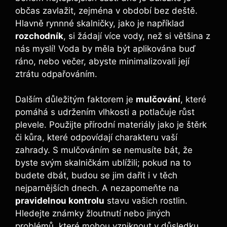
občas zavlažit, zejména v období bez deště.
Hlavně rynnné skalničky, jako je například
rozchodník
, si žádají více vody, než si většina z
nás myslí! Voda by měla být aplikována buď
ráno, nebo večer, abyste minimalizovali její
ztrátu odpařováním.
Dalším důležitým faktorem je
mulčování
, které
pomáhá s udržením vlhkosti a potlačuje růst
plevele. Použijte přírodní materiály jako je štěrk
či kůra, které odpovídají charakteru vaší
zahrady. S mulčováním se nemusíte bát, že
byste svým skalničkám ublížili; pokud na to
budete dbát, budou se jim dařit i v těch
nejparnějších dnech. A nezapomeňte na
pravidelnou kontrolu
stavu vašich rostlin.
Hledejte známky žloutnutí nebo jiných
problémů, které mohou vzniknout v důsledku