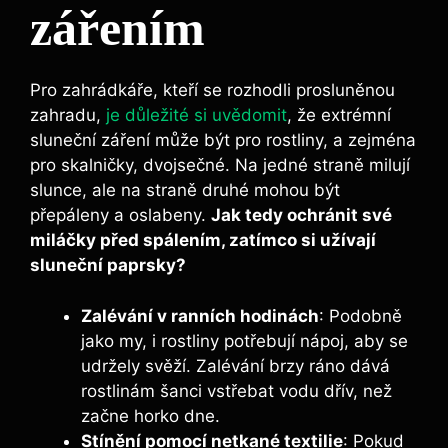
zářením
Pro zahrádkáře, kteří se rozhodli prosluněnou
zahradu,
je důležité si uvědomit
, že extrémní
sluneční záření může být pro rostliny, a zejména
pro skalničky, dvojsečné. Na jedné straně milují
slunce, ale na straně druhé mohou být
přepáleny a oslabeny.
Jak tedy ochránit své
miláčky před spálením, zatímco si užívají
sluneční paprsky?
Zalévání v ranních hodinách
: Podobně
jako my, i rostliny potřebují nápoj, aby se
udržely svěží. Zalévání brzy ráno dává
rostlinám šanci vstřebat vodu dřív, než
začne horko dne.
Stínění pomocí netkané textilie
: Pokud