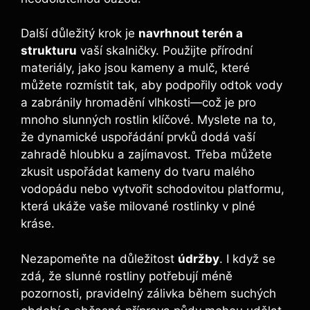
Další důležitý krok je
navrhnout terén a
strukturu
vaší skalničky. Použijte přírodní
materiály, jako jsou kameny a mulč, které
můžete rozmístit tak, aby podpořily odtok vody
a zabránily hromadění vlhkosti—což je pro
mnoho slunných rostlin klíčové. Myslete na to,
že dynamické uspořádání prvků dodá vaší
zahradě hloubku a zajímavost. Třeba můžete
zkusit uspořádat kameny do tvaru malého
vodopádu nebo vytvořit schodovitou platformu,
která ukáže vaše milované rostlinky v plné
kráse.
Nezapomeňte na důležitost
údržby
. I když se
zdá, že slunné rostliny potřebují méně
pozornosti, pravidelný zálivka během suchých