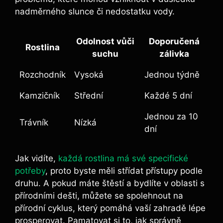
nadměrného slunce či nedostatku vody.
Odolnost vůči
Doporučená
Rostlina
suchu
zálivka
Rozchodník
Vysoká
Jednou týdně
Kamzičník
Střední
Každé 5 dní
Jednou za 10
Trávník
Nízká
dní
Jak vidíte,
každá rostlina má své specifické
potřeby
, proto byste měli střídat přístupy podle
druhu. A pokud máte štěstí a bydlíte v oblasti s
přírodními dešti, můžete se spolehnout na
přírodní cyklus, který pomáhá vaší zahradě lépe
prosperovat. Pamatovat si to, jak správně