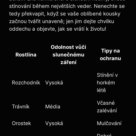
stínování během největších veder. Nenechte se
tedy překvapit, když se vaše oblíbené kousky
začnou tvářit unaveně; jen jim dejte chvilku
oddechu a objevte, jak se vrátí k životu!
Odolnost vůči
Tipy na
Rostlina
slunečnému
ochranu
záření
Stínění v
Rozchodník
Vysoká
horkém
létě
Včasné
Trávník
Média
zalévání
Orostek
Vysoká
Mulčování
Dobré