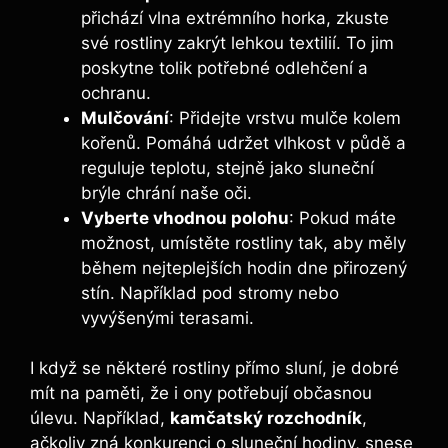
přichází vlna extrémního horka, zkuste
své rostliny zakrýt lehkou textilií. To jim
poskytne tolik potřebné odlehčení a
ochranu.
Mulčování
: Přidejte vrstvu mulče kolem
kořenů. Pomáhá udržet vlhkost v půdě a
reguluje teplotu, stejně jako sluneční
brýle chrání naše oči.
Vyberte vhodnou polohu
: Pokud máte
možnost, umístěte rostliny tak, aby měly
během nejteplejších hodin dne přirozený
stín. Například pod stromy nebo
vyvýšenými terasami.
I když se některé rostliny přímo sluní, je dobré
mít na paměti, že i ony potřebují občasnou
úlevu. Například,
kamčatský rozchodník
,
ačkoliv zná konkurenci o sluneční hodiny, snese