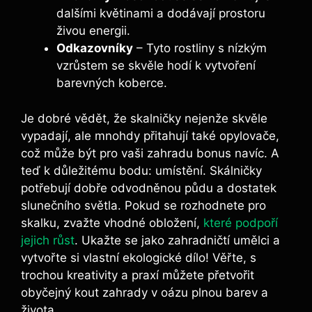
dalšími květinami a dodávají prostoru
živou energii.
Odkazovníky
– Tyto rostliny s nízkým
vzrůstem se skvěle hodí k vytvoření
barevných koberce.
Je dobré vědět, že skalničky nejenže skvěle
vypadají, ale mnohdy přitahují také opylovače,
což může být pro vaši zahradu bonus navíc. A
teď k důležitému bodu: umístění. Skálničky
potřebují dobře odvodněnou půdu a dostatek
slunečního světla. Pokud se rozhodnete pro
skalku, zvažte vhodné obložení,
které podpoří
jejich růst
. Ukažte se jako zahradničtí umělci a
vytvořte si vlastní ekologické dílo! Věřte, s
trochou kreativity a praxí můžete přetvořit
obyčejný kout zahrady v oázu plnou barev a
života.