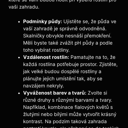
vaši zahradu.
Podmínky půdy:
Ujistěte se, že půda ve
vaší zahradě je správně odvodněná.
Skalničky obvykle nesnáší přemokření.
Měli byste také zvážit pH půdy a podle
toho vybírat rostliny.
Vzdálenost rostlin:
Pamatujte na to, že
každá rostlina potřebuje prostor. Zjistěte,
jak velké budou dospělé rostliny a
plánujte jejich umístění tak, aby se
navzájem nekryly.
Vyváženost barev a tvarů:
Zvolte si
různé druhy s různými barvami a tvary.
Například, kombinace fialových květů s
žlutými nebo bílými může vytvořit krásný
kontrast. Na podzim taková zahrada