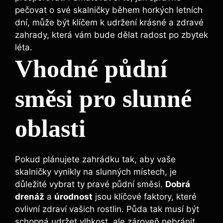
pečovat o své skalničky během horkých letních
dní, může být klíčem k udržení krásné a zdravé
zahrady, která vám bude dělat radost po zbytek
léta.
Vhodné půdní
směsi pro slunné
oblasti
Pokud plánujete zahrádku tak, aby vaše
skalničky vynikly na slunných místech, je
důležité vybrat ty pravé půdní směsi.
Dobrá
drenáž
a
úrodnost
jsou klíčové faktory, které
ovlivní zdraví vašich rostlin. Půda tak musí být
schopná udržet vlhkost, ale zároveň nebránit