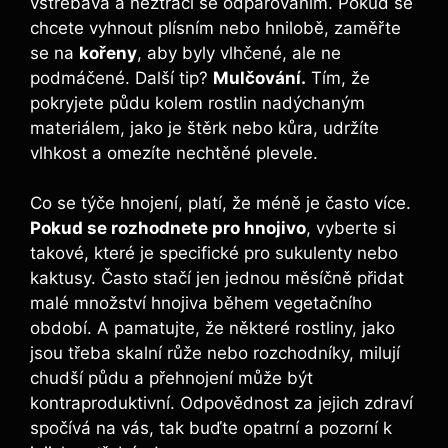
vstřebává a neztrácí se odpařováním. Pokud se
chcete vyhnout plísním nebo hnilobě, zaměřte
se na
kořeny
, aby byly vlhčené, ale ne
podmáčené. Další tip?
Mulčování.
Tím, že
pokryjete půdu kolem rostlin nadýchaným
materiálem, jako je štěrk nebo kůra, udržíte
vlhkost a omezíte nechtěné plevele.
Co se týče hnojení, platí, že méně je často více.
Pokud se rozhodnete pro hnojivo
, vyberte si
takové, které je specifické pro sukulenty nebo
kaktusy. Často stačí jen jednou měsíčně přidat
malé množství hnojiva během vegetačního
období. A pamatujte, že některé rostliny, jako
jsou třeba skalní růže nebo rozchodníky, milují
chudší půdu a přehnojení může být
kontraproduktivní. Odpovědnost za jejich zdraví
spočívá na vás, tak buďte opatrní a pozorní k