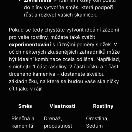
Živná hlína
: Přidáním trošky kompostu
do hlíny vytvoříte směs, která podpoří
růst a rozkvět vašich skalniček.
Pokud se tedy chystáte vytvořit ideální zázemí
pro vaše rostliny, můžete také zvážit
experimentování
s různými poměry složek. V
očích některých zkušenějších zahradníků může
být ideální kombinace zcela odlišná. Například,
smíchejte 1 část rašeliny, 2 části písku a 1 část
drceného kameniva – dostanete skvělou
základničku, na které se budou vaše skalničky
cítit jako v ráji!
Směs
Vlastnosti
Rostliny
Písečná a
Drenáž,
Orostlina,
kamenitá
propustnost
Sedum