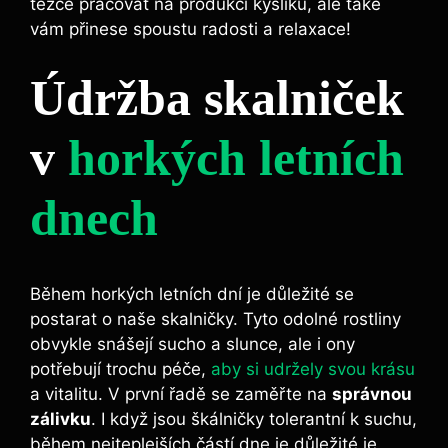
těžce pracovat na produkci kyslíku, ale také
vám přinese spoustu radosti a relaxace!
Údržba skalniček
v
horkých letních
dnech
Během horkých letních dní je důležité se
postarat o naše skalničky. Tyto odolné rostliny
obvykle snášejí sucho a slunce, ale i ony
potřebují trochu péče,
aby si udržely svou krásu
a vitalitu. V první řadě se zaměřte na
správnou
zálivku
. I když jsou škálničky tolerantní k suchu,
během nejteplejších částí dne je důležité je