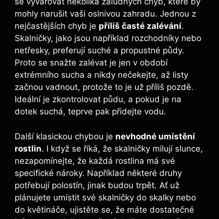
se vyvarovat několika záludných chyb, které by
mohly narušit vaši oslnivou zahradu. Jednou z
nejčastějších chyb je
příliš časté zalévání
.
Skalničky, jako jsou například rozchodníky nebo
netřesky, preferují suché a propustné půdy.
Proto se snažte zalévat je jen v období
extrémního sucha a nikdy nečekejte, až listy
začnou vadnout, protože to je už příliš pozdě.
Ideální je zkontrolovat půdu, a pokud je na
dotek suchá, teprve pak přidejte vodu.
Další klasickou chybou je
nevhodné umístění
rostlin
. I když se říká, že skalničky milují slunce,
nezapomínejte, že každá rostlina má své
specifické nároky. Například některé druhy
potřebují polostín, jinak budou trpět. Ať už
plánujete umístit své skalničky do skalky nebo
do květináče, ujistěte se, že máte dostatečné