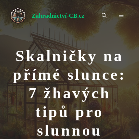
Přeskočit
na
Zahradnictví-CB.cz
Menu
obsah
Skalničky na
přímé slunce:
7 žhavých
tipů pro
slunnou