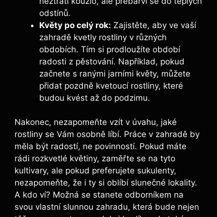
neztratí kouzlo, ale přebarví se do teplých
odstínů.
Květy po celý rok:
Zajistěte, aby ve vaší
zahradě kvetly rostliny v různých
obdobích. Tím si prodloužíte období
radosti z pěstování. Například, pokud
začnete s ranými jarními květy, můžete
přidat pozdně kvetoucí rostliny, které
budou kvést až do podzimu.
Nakonec, nezapomeňte vzít v úvahu, jaké
rostliny se Vám osobně líbí. Práce v zahradě by
měla být radostí, ne povinností. Pokud máte
rádi rozkvetlé květiny, zaměřte se na tyto
kultivary, ale pokud preferujete sukulenty,
nezapomeňte, že i ty si oblíbí slunečné lokality.
A kdo ví? Možná se stanete odborníkem na
svou vlastní slunnou zahradu, která bude nejen