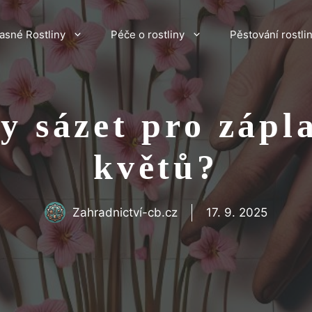
asné Rostliny
Péče o rostliny
Pěstování rostli
dy sázet pro zápl
květů?
Zahradnictví-cb.cz
17. 9. 2025