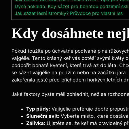
Dýně hokaido: Kdy sázet pro bohatou podzimní skl
Jak sázet lesní stromky? Průvodce pro vlastní les
Kdy dosáhnete nejh
Pokud toužíte po úchvatné podívané plné růžových k
vajgélie. Tento krásný keř vás potěší svými květy
podpořit bohaté kvetení, které trvá až do léta. Ch
se sázet vajgélie na podzim nebo na začátku jara.
zakořenila ještě před příchodem horkých letních d
Jaké faktory byste měli zohlednit, než se rozhodne
Typ půdy:
Vajígelie preferuje dobře propustn
Sluneční svit:
Vyberte místo, které dostává
Zálivka:
Ujistěte se, že keř má pravidelný p