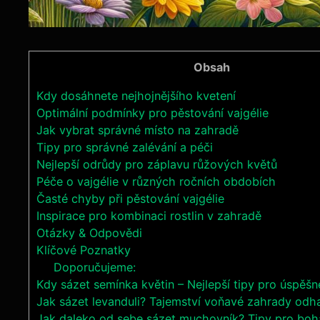
Obsah
Kdy dosáhnete nejhojnějšího kvetení
Optimální podmínky pro pěstování vajgélie
Jak vybrat správné místo na zahradě
Tipy pro správné zalévání a péči
Nejlepší odrůdy pro záplavu růžových květů
Péče o vajgélie v různých ročních obdobích
Časté chyby při pěstování vajgélie
Inspirace pro kombinaci rostlin v zahradě
Otázky & Odpovědi
Klíčové Poznatky
Doporučujeme:
Kdy sázet semínka květin – Nejlepší tipy pro úspěšn
Jak sázet levanduli? Tajemství voňavé zahrady odh
Jak daleko od sebe sázet muchovník? Tipy pro boha