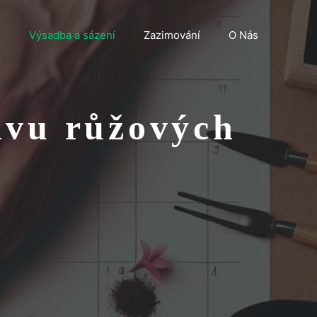
n
Výsadba a sázení
Zazimování
O Nás
avu růžových