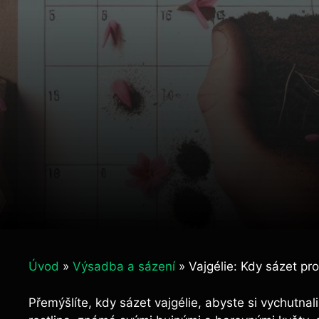
Úvod
»
Výsadba a sázení
»
Vajgélie: Kdy sázet pr
Přemýšlíte, kdy sázet vajgélie, abyste si vychutna