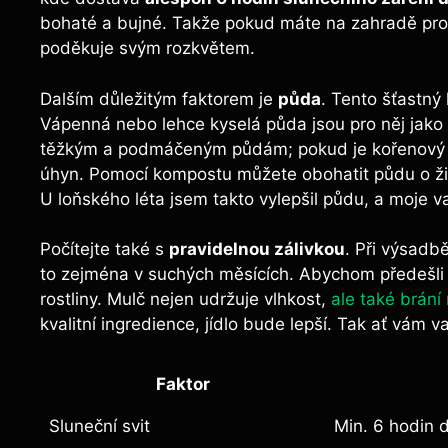
bohaté a bujné. Takže pokud máte na zahradě pros
poděkuje svým rozkvětem.
Dalším důležitým faktorem je
půda
. Tento šťastný
Vápenná nebo lehce kyselá půda jsou pro něj jako 
těžkým a podmáčeným půdám; pokud je kořenový s
úhyn. Pomocí kompostu můžete obohatit půdu o živiny 
U loňského léta jsem takto vylepšil půdu, a moje va
Počítejte také s
pravidelnou zálivkou
. Při výsadb
to zejména v suchých měsících. Abychom předešli
rostliny. Mulč nejen udržuje vlhkost,
ale také brání 
kvalitní ingredience, jídlo bude lepší. Tak ať vám v
Faktor
Sluneční svit
Min. 6 hodin 