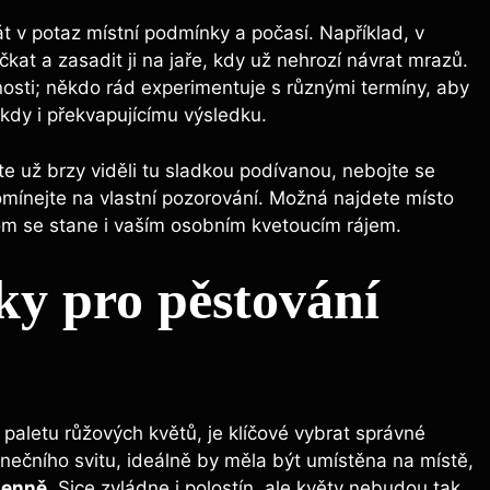
rát v potaz místní podmínky a počasí. Například, v
kat a zasadit ji na jaře, kdy už nehrozí návrat mrazů.
nosti; někdo rád experimentuje s různými termíny, aby
kdy i překvapujícímu výsledku.
te už brzy viděli tu sladkou podívanou, nebojte se
omínejte na vlastní pozorování. Možná najdete místo
itom se stane i vaším osobním kvetoucím rájem.
y pro pěstování
 paletu růžových květů, je klíčové vybrat správné
lunečního svitu, ideálně by měla být umístěna na místě,
denně
. Sice zvládne i polostín, ale květy nebudou tak