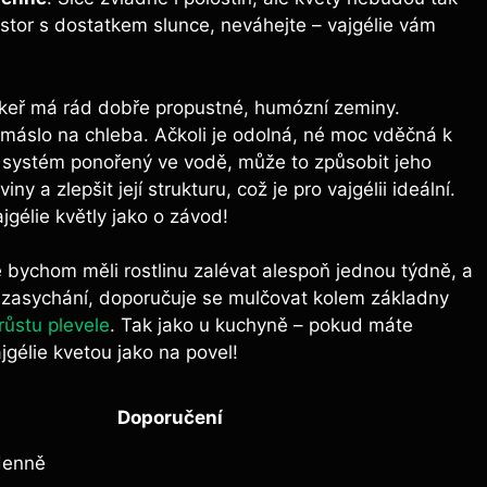
tor s dostatkem slunce, neváhejte – vajgélie vám
 keř má rád dobře propustné, humózní zeminy.
máslo na chleba. Ačkoli je odolná, né moc vděčná k
ystém ponořený ve vodě, může to způsobit jeho
a zlepšit její strukturu, což je pro vajgélii ideální.
jgélie květly jako o závod!
ě bychom měli rostlinu zalévat alespoň jednou týdně, a
 zasychání, doporučuje se mulčovat kolem základny
růstu plevele
. Tak jako u kuchyně – pokud máte
ajgélie kvetou jako na povel!
Doporučení
denně