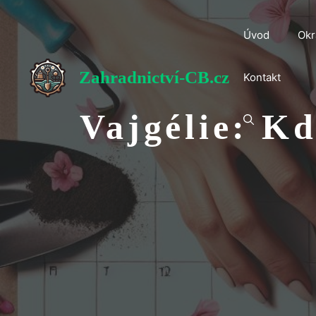
Přeskočit
na
Úvod
Okr
obsah
Zahradnictví-CB.cz
Kontakt
Vajgélie: K