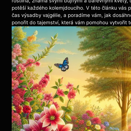
rostlina, známá svými bujnými a barevnými květy, d
potěší každého kolemjdoucího. V této článku vás pr
čas výsadby vajgélie, a poradíme vám, jak dosáhn
ponořit do tajemství, která vám pomohou vytvořit t