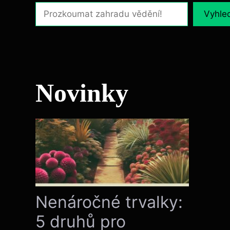
Vyhle
Novinky
Nenáročné trvalky:
5 druhů pro