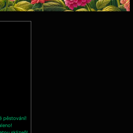
é pěstování!
aleno!
tou sklizeň!