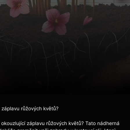
o záplavu růžových květů?
li okouzlující záplavu růžových květů? Tato nádherná