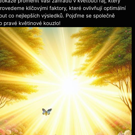
okáže proměnit vaši zahradu v kvetoucí ráj, který
ovedeme klíčovými faktory, které ovlivňují optimální
out co nejlepších výsledků. Pojďme se společně
o pravé květinové kouzlo!