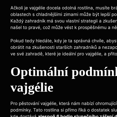
Ačkoli je vajgélie docela odolná rostlina, musíte b
oblastech s chladnějšími zimami může být lepší poč
Každý zahradník má svou vlastní strategii a zkuše
našel to pravé, což může vést k prospěšnému a ně
Pokud tedy hledáte, kdy je ta správná chvíle, abys
obrátit na zkušenosti starších zahradníků a nezap
ve své zahradě, které je ideální pro vajgélie, a př
Optimální podmínk
vajgélie
Pro pěstování vajgélie, která nám nabízí ohromující
podmínky. Tato rostlina si přímo říká o dostatek s
kde dostává
alespoň 6 hodin slunečního záření 