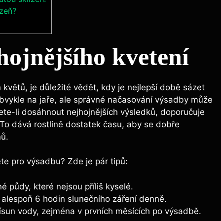
izeň?
ojnějšího kvetení
větů, je důležité vědět, kdy je nejlepší době sázet
 obvykle na jaře, ale správné načasování výsadby může
cete-li dosáhnout nejhojnějších výsledků, doporučuje
 To dává rostlině dostatek času, aby se dobře
nů.
te pro výsadbu? Zde je pár tipů:
é půdy, které nejsou příliš kyselé.
 alespoň 6 hodin slunečního záření denně.
řísun vody, zejména v prvních měsících po výsadbě.