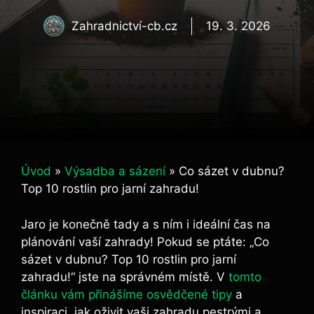
Zahradnictví-cb.cz
19. 3. 2026
Úvod
»
Výsadba a sázení
»
Co sázet v dubnu?
Top 10 rostlin pro jarní zahradu!
Jaro je konečně tady a s ním i ideální čas na
plánování vaší zahrady! Pokud se ptáte: „Co
sázet v dubnu? Top 10 rostlin pro jarní
zahradu!“ jste na správném místě. V
tomto
článku vám přinášíme osvědčené tipy
a
inspiraci, jak oživit vaši zahradu pestrými a