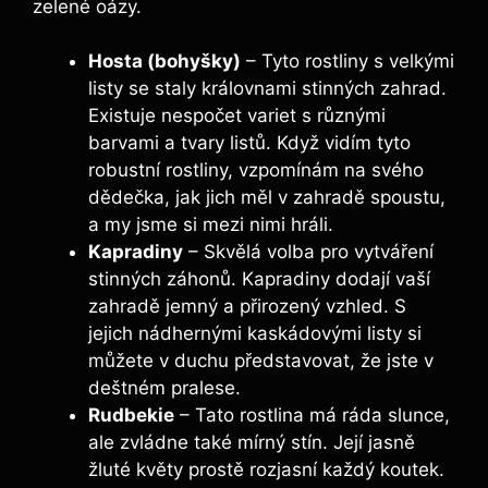
zelené oázy.
Hosta (bohyšky)
– Tyto rostliny s velkými
listy se staly královnami stinných zahrad.
Existuje nespočet variet s různými
barvami a tvary listů. Když vidím tyto
robustní rostliny, vzpomínám na svého
dědečka, jak jich měl v zahradě spoustu,
a my jsme si mezi nimi hráli.
Kapradiny
– Skvělá volba pro vytváření
stinných záhonů. Kapradiny dodají vaší
zahradě jemný a přirozený vzhled. S
jejich nádhernými kaskádovými listy si
můžete v duchu představovat, že jste v
deštném pralese.
Rudbekie
– Tato rostlina má ráda slunce,
ale zvládne také mírný stín. Její jasně
žluté květy prostě rozjasní každý koutek.