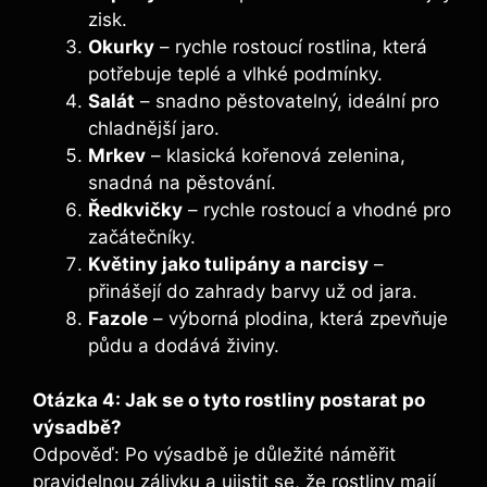
zisk.
Okurky
– rychle rostoucí rostlina, která
potřebuje teplé a vlhké podmínky.
Salát
– snadno pěstovatelný, ideální pro
chladnější jaro.
Mrkev
– klasická kořenová zelenina,
snadná na pěstování.
Ředkvičky
– rychle rostoucí a vhodné pro
začátečníky.
Květiny jako tulipány a narcisy
–
přinášejí do zahrady barvy už od jara.
Fazole
– výborná plodina, která zpevňuje
půdu a dodává živiny.
Otázka 4: Jak se o tyto rostliny postarat po
výsadbě?
Odpověď: Po výsadbě je důležité náměřit
pravidelnou zálivku a ujistit se, že rostliny mají