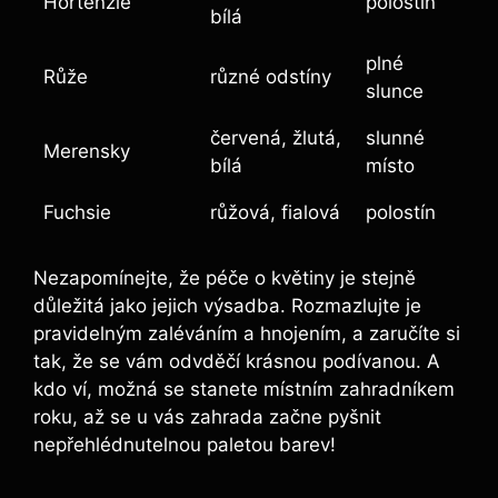
Hortenzie
polostín
bílá
plné
Růže
různé odstíny
slunce
červená, žlutá,
slunné
Merensky
bílá
místo
Fuchsie
růžová, fialová
polostín
Nezapomínejte, že péče o květiny je stejně
důležitá jako jejich výsadba. Rozmazlujte je
pravidelným zaléváním a hnojením, a zaručíte si
tak, že se vám odvděčí krásnou podívanou. A
kdo ví, možná se stanete místním zahradníkem
roku, až se u vás zahrada začne pyšnit
nepřehlédnutelnou paletou barev!