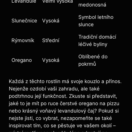
Levandule
Velmi vysoká
medonosná
Symbol letního
Slunečnice
Vysoká
slunce
Tradiční domácí
Rýmovník
Střední
léčivé byliny
Oblíbené do
Oregano
Vysoká
pokrmů
Každá z těchto rostlin má svoje kouzlo a přínos.
Nejenže ozdobí vaši zahradu, ale také
podtrhnou její funkčnost. Zkuste si představit,
jaké to je mít po ruce čerstvé oregano na pizzu
nebo krásný voňavý levandulový čaj? Pokud si
nejste jisti, co vybrat, nezapomeňte se také
inspirovat tím, co se pěstuje ve vašem okolí –