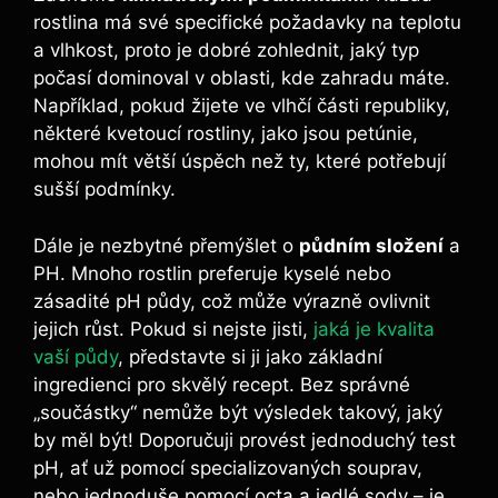
rostlina má své specifické požadavky na teplotu
a vlhkost, proto je dobré zohlednit, jaký typ
počasí dominoval v oblasti, kde zahradu máte.
Například, pokud žijete ve vlhčí části republiky,
některé kvetoucí rostliny, jako jsou petúnie,
mohou mít větší úspěch než ty, které potřebují
sušší podmínky.
Dále je nezbytné přemýšlet o
půdním složení
a
PH. Mnoho rostlin preferuje kyselé nebo
zásadité pH půdy, což může výrazně ovlivnit
jejich růst. Pokud si nejste jisti,
jaká je kvalita
vaší půdy
, představte si ji jako základní
ingredienci pro skvělý recept. Bez správné
„součástky“ nemůže být výsledek takový, jaký
by měl být! Doporučuji provést jednoduchý test
pH, ať už pomocí specializovaných souprav,
nebo jednoduše pomocí octa a jedlé sody – je