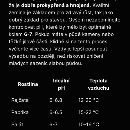
že je
dobře prokypřená a hnojená
. Kvalitní
zemina je základem pro zdravý růst, tak jako
dobrý základ pro stavbu. Ovšem nezapomínejte
kontrolovat pH, které by mělo být optimálně
kolem
6-7
. Pokud máte v půdě kameny nebo
těžké jílové části, klidně si na tento proces
vyčleňte více času. Vždy je lepší posunout
výsadbu na později, než riskovat zničení
mladých sazenic slabou půdou.
Ideální
Teplota
Rostlina
pH
vzduchu
Rajčata
6-6.8
12-20 °C
Paprika
6-6.5
15-22 °C
Salát
6-7
10-16 °C