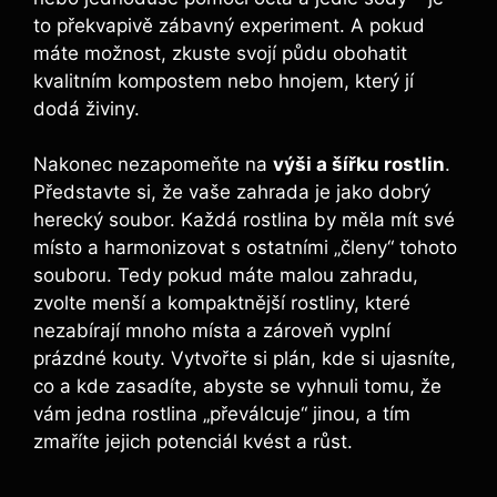
to překvapivě zábavný experiment. A pokud
máte možnost, zkuste svojí půdu obohatit
kvalitním kompostem nebo hnojem, který jí
dodá živiny.
Nakonec nezapomeňte na
výši a šířku rostlin
.
Představte si, že vaše zahrada je jako dobrý
herecký soubor. Každá rostlina by měla mít své
místo a harmonizovat s ostatními „členy“ tohoto
souboru. Tedy pokud máte malou zahradu,
zvolte menší a kompaktnější rostliny, které
nezabírají mnoho místa a zároveň vyplní
prázdné kouty. Vytvořte si plán, kde si ujasníte,
co a kde zasadíte, abyste se vyhnuli tomu, že
vám jedna rostlina „převálcuje“ jinou, a tím
zmaříte jejich potenciál kvést a růst.