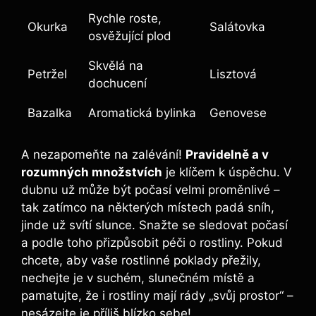
Rychle roste,
Okurka
Salátovka
osvěžující plod
Skvělá na
Petržel
Lisztová
dochucení
Bazalka
Aromatická bylinka
Genovese
A nezapomeňte na zalévání!
Pravidelně a v
rozumných množstvích
je klíčem k úspěchu. V
dubnu už může být počasí velmi proměnlivé –
tak zatímco na některých místech padá sníh,
jinde už svítí slunce. Snažte se sledovat počasí
a podle toho přizpůsobit péči o rostliny. Pokud
chcete, aby vaše rostlinné poklady přežily,
nechejte je v suchém, slunečném místě a
pamatujte, že i rostliny mají rády „svůj prostor“ –
nesázejte je příliš blízko sebe!