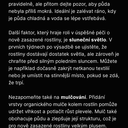
pravidelně, ale přitom dejte pozor, aby půda
nebyla příliš mokrá. Ideální je zalévat ráno, kdy
je půda chladná a voda se lépe vstřebává.
Další faktor, který hraje roli v úspěšné péči o
nově zasazené rostliny, je
sluneční světlo
. V
prvních týdnech po výsadbě se ujistěte, že
rostliny dostávají dostatek světla, ale zároveň je
chraňte před silným poledním sluncem. Můžete
je například dočasně zakrýt netkanou textilií
nebo je umístit na stinnější místo, pokud se zdá,
že trpí.
Nezapomeňte také na
mulčování
. Přidání
vrstvy organického mulče kolem rostlin pomůže
udržet vlhkost a potlačit růst plevele. Mulč také
obohacuje půdu a zlepšuje její strukturu, což je
pro nově zasazené rostliny velkým plusem.