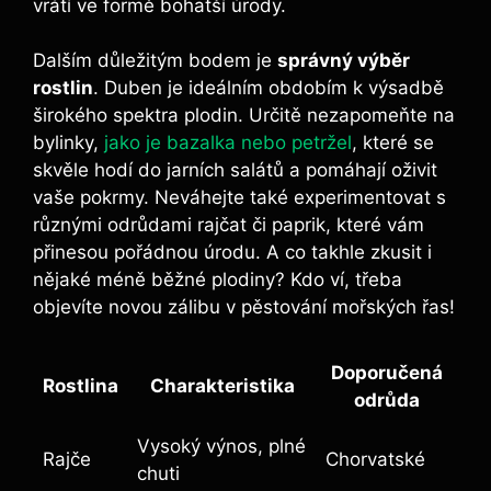
vrátí ve formě bohatší úrody.
Dalším důležitým bodem je
správný výběr
rostlin
. Duben je ideálním obdobím k výsadbě
širokého spektra plodin. Určitě nezapomeňte na
bylinky,
jako je bazalka nebo petržel
, které se
skvěle hodí do jarních salátů a pomáhají oživit
vaše pokrmy. Neváhejte také experimentovat s
různými odrůdami rajčat či paprik, které vám
přinesou pořádnou úrodu. A co takhle zkusit i
nějaké méně běžné plodiny? Kdo ví, třeba
objevíte novou zálibu v pěstování mořských řas!
Doporučená
Rostlina
Charakteristika
odrůda
Vysoký výnos, plné
Rajče
Chorvatské
chuti