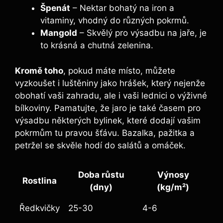
Špenát
– Nektar bohatý na iron a
vitaminy, vhodný do různých pokrmů.
Mangold
– Skvělý pro výsadbu na jaře, je
to krásná a chutná zelenina.
Kromě toho
, pokud máte místo, můžete
vyzkoušet i luštěniny jako hrášek, který nejenže
obohatí vaši zahradu, ale i vaši lednici o výživné
bílkoviny. Pamatujte, že jaro je také časem pro
výsadbu některých bylinek, které dodají vašim
pokrmům tu pravou šťávu. Bazalka, pažitka a
petržel se skvěle hodí do salátů a omáček.
Doba růstu
Výnosy
Rostlina
(dny)
(kg/m²)
Ředkvičky
25-30
4-6