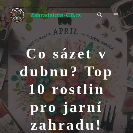
Přeskočit
na
Zahradnictví-CB.cz
Menu
obsah
Co sázet v
dubnu? Top
10 rostlin
pro jarní
zahradu!