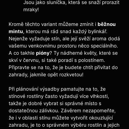
Jsou jako sluníčka, která se snaží prorazit
mraky!
Kromě těchto variant můžeme zmínit i
běžnou
mintu
, kterou má rád snad každý bylinkář.
Nejenže vyžaduje stín, ale její svěží aroma dodá
vašemu venkovnímu prostoru něco speciálního.
A co takhle
pióny
? Ty nádherné květy, které se
skví v červnu, si také poradí s polostínem.
Připravte se na to, že je budete chtít přivítat do
zahrady, jakmile opět rozkvetou!
Při plánování výsadby pamatujte na to, že
stínové rostliny často vyžadují více vlhkosti,
takže je dobré vybrat si správné místo s
dostatečnou zálivkou. Závěrem nezapomeňte,
že i v oblasti stínu můžete vytvořit okouzlující
zahradu, je to o správném výběru rostlin a jejich