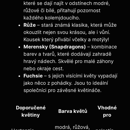
které se dají najít v odstínech modré,
růžové či bílé, přitahují pozornost
každého kolemjdoucího.
Růže
– stará známá klasika, která může
okouzlit nejen svou krásou, ale i vůní.
Kousek který přivábí včelky a motýly!
Merensky (Snapdragons)
– kombinace
barev a tvarů, které dodávají zahradě
hravý nádech. Skvělé pro malé záhony
nebo okraje cest.
Fuchsie
– s jejich visícími květy vypadají
jako něco z pohádky. Jsou to ideální
společníci pro závěsné květináče.
Doporučené
Vhodné
Barva květů
květiny
pro
modrá, růžová,