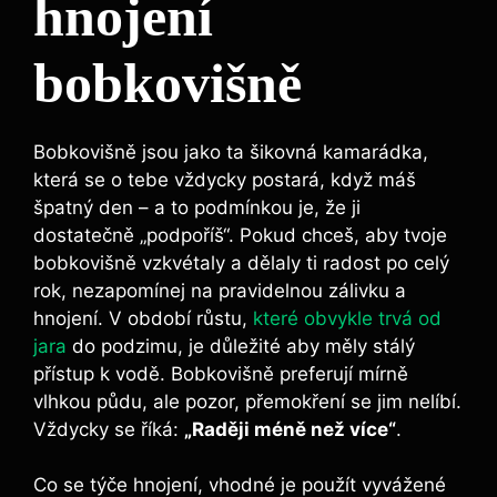
hnojení
bobkovišně
Bobkovišně jsou jako ta šikovná kamarádka,
která se o tebe vždycky postará, když máš
špatný den – a to podmínkou je, že ji
dostatečně „podpoříš“. Pokud chceš, aby tvoje
bobkovišně vzkvétaly a dělaly ti radost po celý
rok, nezapomínej na pravidelnou zálivku a
hnojení. V období růstu,
které obvykle trvá od
jara
do podzimu, je důležité aby měly stálý
přístup k vodě. Bobkovišně preferují mírně
vlhkou půdu, ale pozor, přemokření se jim nelíbí.
Vždycky se říká:
„Raději méně než více“
.
Co se týče hnojení, vhodné je použít vyvážené