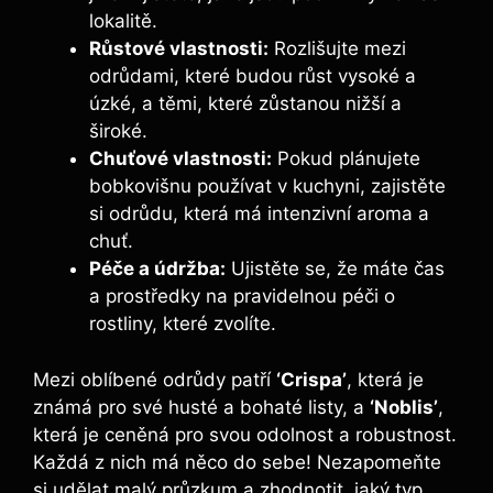
lokalitě.
Růstové vlastnosti:
Rozlišujte mezi
odrůdami, které budou růst vysoké a
úzké, a těmi, které zůstanou nižší a
široké.
Chuťové vlastnosti:
Pokud plánujete
bobkovišnu používat v kuchyni, zajistěte
si odrůdu, která má intenzivní aroma a
chuť.
Péče a údržba:
Ujistěte se, že máte čas
a prostředky na pravidelnou péči o
rostliny, které zvolíte.
Mezi oblíbené odrůdy patří
‘Crispa’
, která je
známá pro své husté a bohaté listy, a
‘Noblis’
,
která je ceněná pro svou odolnost a robustnost.
Každá z nich má něco do sebe! Nezapomeňte
si udělat malý průzkum a zhodnotit, jaký typ