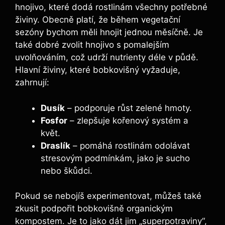
hnojivo, které dodá rostlinám všechny potřebné
živiny. Obecně platí, že během vegetační
sezóny bychom měli hnojit jednou měsíčně. Je
také dobré zvolit hnojivo s pomalejším
uvolňováním, což udrží nutrienty déle v půdě.
Hlavní živiny, které bobkovišný vyžaduje,
zahrnují:
Dusík
– podporuje růst zelené hmoty.
Fosfor
– zlepšuje kořenový systém a
květ.
Draslík
– pomáhá rostlinám odolávat
stresovým podmínkám, jako je sucho
nebo škůdci.
Pokud se nebojíš experimentovat, můžeš také
zkusit podpořit bobkovišně organickým
kompostem. Je to jako dát jim „superpotraviny“,