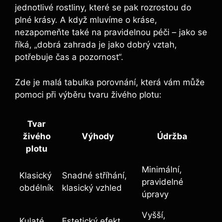
jednotlivé rostliny, které se pak rozrostou do
plné krásy. A když mluvíme o kráse,
nezapomeňte také na pravidelnou péči – jako se
říká, „dobrá zahrada je jako dobrý vztah,
potřebuje čas a pozornost“.
Zde je malá tabulka porovnání, která vám může
pomoci při výběru tvaru živého plotu:
Tvar
živého
Výhody
Údržba
plotu
Minimální,
Klasický
Snadné stříhání,
pravidelné
obdélník
klasický vzhled
úpravy
Vyšší,
Kulaté
Estetický efekt,