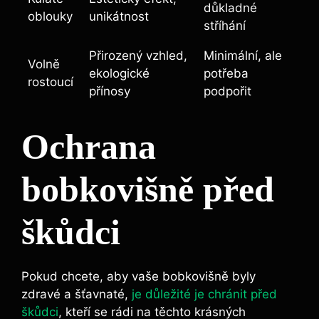
důkladné
oblouky
unikátnost
stříhání
Přirozený vzhled,
Minimální, ale
Volně
ekologické
potřeba
rostoucí
přínosy
podpořit
Ochrana
bobkovišně před
škůdci
Pokud chcete, aby vaše bobkovišně byly
zdravé a šťavnaté,
je důležité je chránit před
škůdci
, kteří se rádi na těchto krásných