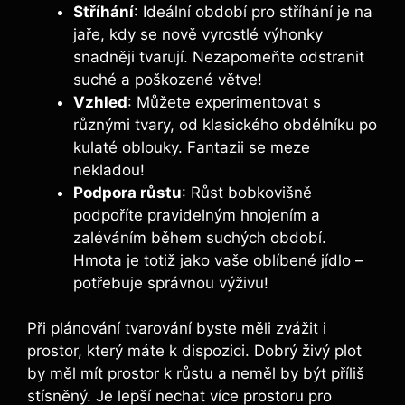
Stříhání
: Ideální období pro stříhání je na
jaře, kdy se nově vyrostlé výhonky
snadněji tvarují. Nezapomeňte odstranit
suché a poškozené větve!
Vzhled
: Můžete experimentovat s
různými tvary, od klasického obdélníku po
kulaté oblouky. Fantazii se meze
nekladou!
Podpora růstu
: Růst bobkovišně
podpoříte pravidelným hnojením a
zaléváním během suchých období.
Hmota je totiž jako vaše oblíbené jídlo –
potřebuje správnou výživu!
Při plánování tvarování byste měli zvážit i
prostor, který máte k dispozici. Dobrý živý plot
by měl mít prostor k růstu a neměl by být příliš
stísněný. Je lepší nechat více prostoru pro