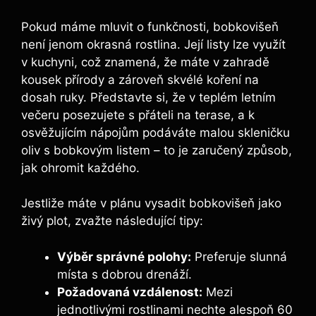
Pokud máme mluvit o funkčnosti, bobkovišeň
není jenom okrasná rostlina. Její listy lze využít
v kuchyni, což znamená, že máte v zahradě
kousek přírody a zároveň skvélé koření na
dosah ruky. Představte si, že v teplém letním
večeru posezujete s přáteli na terase, a k
osvěžujícím nápojům podáváte malou skleničku
oliv s bobkovým listem – to je zaručený způsob,
jak ohromit každého.
Jestliže máte v plánu vysadit bobkovišeň jako
živý plot, zvažte následující tipy:
Výběr správné polohy:
Preferuje slunná
místa s dobrou drenáží.
Požadovaná vzdálenost:
Mezi
jednotlivými rostlinami nechte alespoň 60