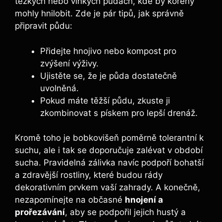
těžkých nebo vlhkých půdách, kde by kořeny
mohly hnilobit. Zde je pár tipů, jak správně
připravit půdu:
Přidejte hnojivo nebo kompost pro
zvýšení výživy.
Ujistěte se, že je půda dostatečně
uvolněná.
Pokud máte těžší půdu, zkuste ji
zkombinovat s pískem pro lepší drenáž.
Kromě toho je bobkovišeň poměrně tolerantní k
suchu, ale i tak se doporučuje zalévat v období
sucha. Pravidelná zálivka navíc podpoří bohatší
a zdravější rostliny, které budou rády
dekorativním prvkem vaší zahrady. A konečně,
nezapomínejte na občasné
hnojení a
prořezávání
, aby se podpořil jejich hustý a