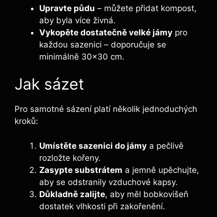
Upravte půdu
– můžete přidat kompost,
aby byla více živná.
Vykopěte dostatečně velké jámy
pro
každou sazenici – doporučuje se
minimálně 30×30 cm.
Jak sázet
Pro samotné sázení platí několik jednoduchých
kroků:
Umístěte sazenici do jámy
a pečlivě
rozložte kořeny.
Zasypte substrátem
a jemně upěchujte,
aby se odstranily vzduchové kapsy.
Důkladně zalijte
, aby měl bobkovišeň
dostatek vlhkosti při zakořenění.