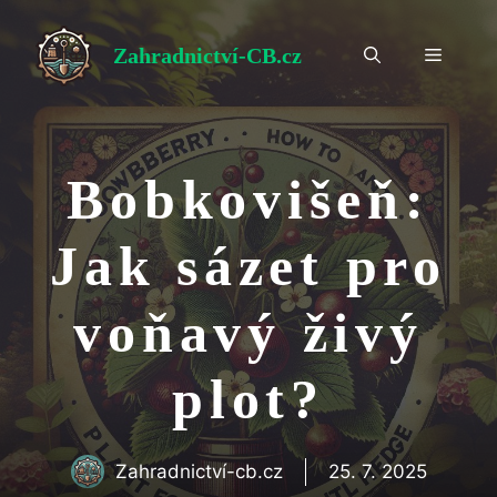
Přeskočit
na
Zahradnictví-CB.cz
Menu
obsah
Bobkovišeň:
Jak sázet pro
voňavý živý
plot?
Zahradnictví-cb.cz
25. 7. 2025