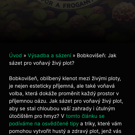
Úvod
»
Výsadba a sázení
»
Bobkovišeň: Jak
sázet pro voňavý živý plot?
Bobkovišeň, oblíbený klenot mezi živými ploty,
je nejen esteticky příjemná, ale také voňavá
volba, která dokáže proměnit každý prostor v
příjemnou oázu. Jak sázet pro voňavý živý plot,
aby se stal chloubou vaší zahrady i útulným
útočištěm pro hmyz? V
tomto článku se
podíváme na osvědčené tipy
a triky, které vám
pomohou vytvořit hustý a zdravý plot, jenž vás