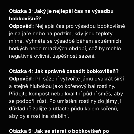
Otázka 3: Jaký je nejlepší čas na výsadbu
bobkovišně?
Odpověď:
Nejlepší čas pro výsadbu bobkovišně
je na jaře nebo na podzim, kdy jsou teploty
mírné. Vyhněte se výsadbě během extrémních
horkých nebo mrazivých období, což by mohlo
negativně ovlivnit úspěšnost sazení.
Otázka 4: Jak správně zasadit bobkovišeň?
Odpověď:
Při sázení vytvořte jámu dvakrát širší
a stejně hlubokou jako kořenový bal rostliny.
Přidejte kompost nebo kvalitní půdní směs, aby
se podpořil růst. Po umístění rostliny do jámy ji
důkladně zalijte a utlačte půdu kolem kořenů,
aby byla rostlina stabilní.
Otázka 5: Jak se starat o bobkovišeň po