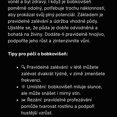
voněl a byl zdravý. I když je bobkovišeň
poměrně odolný, potřebuje trochu náklonnosti,
aby prokázal svůj plný potenciál. Základem je
pravidelné zalévání a údržba vhodné půdy.
Ujistěte se, že půda je dobře odvodněná a
bohatá na živiny. Dodáte-li pravidelně hnojivo,
podpoříte jeho růst a zintenzivníte vůni.
Tipy pro péči o bobkovišeň:
🔍 Pravidelné zalévání: v létě můžete
zalévat dvakrát týdně, v zimě zmenšete
frekvenci.
🌞 Umístění: bobkovišeň miluje slunce,
ale může snášet i mírný stín.
✂️ Řezání: pravidelné prořezávání
pomůže tvarovat rostlinu a podpoří
hustější vzrůst.