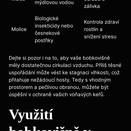
mýdlovou vodou
zálivka
Biologické
Kontrola zdraví
insekticidy nebo
Molice
rostlin a
česnekové
snížení stresu
postřiky
Dejte si pozor i na to, aby vaše bobkovišně
měly dostatečnou cirkulaci vzduchu. Příliš těsné
uspořádání může vést ke stagnaci vlhkosti, což
přitahuje nežádoucí hosty. Tedy s vhodným
prostorem a pečlivou obranou, můžete být
úspěšní v ochraně vašich voňavých keřů.
Využití