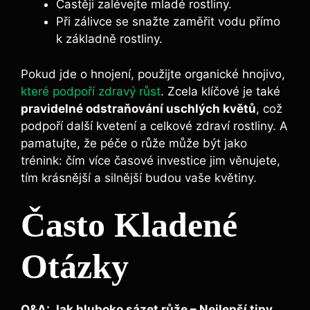
Častěji zalévejte‌ mladé rostliny.
Při zálivce se snažte zaměřit vodu přímo
k⁣ základně rostliny.
Pokud ​jde⁣ o hnojení, použijte organické ‌hnojivo,​
které podpoří zdravý růst
.⁢ Zcela klíčové je také
pravidelné ‌odstraňování uschlých květů
,⁤ což​
podpoří další kvetení a ‌celkové zdraví rostliny. A
pamatujte,⁢ že ⁤péče‌ o růže⁣ může být jako
trénink: čím⁢ více časové investice jim věnujete,
‍tím ​krásnější a silnější budou vaše květiny.
Často Kladené
Otázky
Q&A:⁣ Jak hluboko sázet⁤ růže⁢ – Nejlepší tipy⁢