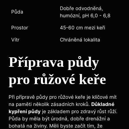
Dobře odvodněná,
Půda
humózní, pH 6,0 ‍- 6,8
Prostor
45-60 cm mezi‍ keři
Vítr
Chráněná lokalita
Příprava půdy
pro růžové ‌keře
Při přípravě půdy pro růžové keře je klíčové mít
⁣na paměti několik zásadních kroků.
Důkladné
kypření půdy
je základem pro‌ zdravý růst růží.
Půda ⁤by⁣ měla být úrodná,⁣ dobře drenážní a
bohatá na⁤ živiny. Měli byste ‌začít ⁢tím, že