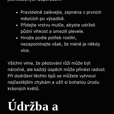
Pravidelně zalévejte,‍ zejména v prvních⁢
měsících po⁤ výsadbě.
Přidejte vrstvu mulče, abyste udrželi
půdní vlhkost⁣ a omezili plevele.
Hnojte ⁤podle potřeb rostlin,
nezapomínejte‌ však, že ‌méně ⁤je někdy⁤
více.
Všichni ‌víme, ⁤že⁣ pěstování růží může ‍být
⁣náročné, ale každý úspěch‌ může přinést radost.⁢
Při dodržení těchto tipů se ⁤můžete vyhnout⁤
nejčastějším chybám a⁤ užít⁤ si bohatou úrodu
krásných květů.
Údržba a