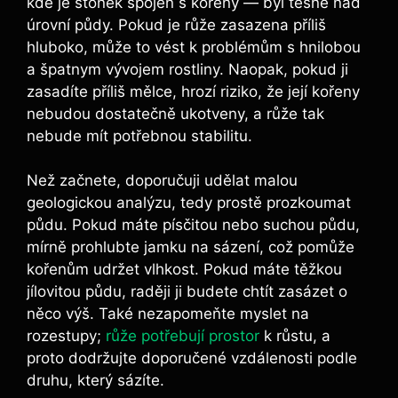
kde je stonek spojen‌ s‌ kořeny ‌— byl těsně nad
úrovní půdy. Pokud je růže zasazena příliš‍
hluboko, ⁤může to vést k ⁣problémům s hnilobou
a špatnym vývojem⁣ rostliny.‌ Naopak, pokud⁤ ji
zasadíte‍ příliš mělce, hrozí riziko, že⁢ její kořeny
⁢nebudou dostatečně ukotveny, a růže ⁢tak
nebude mít potřebnou stabilitu.
Než ​začnete, doporučuji udělat malou
⁤geologickou analýzu,‌ tedy prostě prozkoumat
půdu. Pokud máte ⁢písčitou nebo suchou půdu,
mírně prohlubte jamku ​na sázení, což pomůže
kořenům udržet vlhkost.⁤ Pokud‌ máte těžkou
jílovitou ​půdu, raději ji budete chtít zasázet o
něco výš. Také nezapomeňte myslet na
rozestupy;​
růže potřebují prostor
k růstu, a
proto dodržujte doporučené vzdálenosti podle⁣
druhu,⁤ který sázíte.