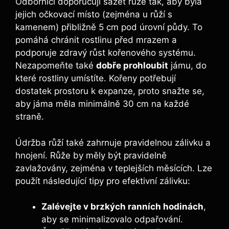
Odborníci doporučují sázet růže tak,‍ aby byla
jejich očkovací ⁢místo (zejména ‌u ‍růží s
kamenem)⁣ přibližně⁢ 5 cm ⁢pod úrovní půdy.‍ To
pomáhá ​chránit rostlinu ⁣před mrazem a
podporuje ⁢zdravý růst⁢ kořenového systému.
Nezapomeňte také
dobře prohloubit
‌jámu, do
které rostliny umístíte. Kořeny​ potřebují
dostatek prostoru k expanze, proto ⁤snažte se,⁣
aby jáma měla minimálně‌ 30 cm​ na ‌každé
straně.
Údržba ‍růží také zahrnuje pravidelnou zálivku a
hnojení. Růže by měly být pravidelně
zavlažovány, ⁢zejména v teplejších měsících. Lze
použít následující‌ tipy pro efektivní zálivku:
Zalévejte v brzkých ranních​ hodinách
,
aby⁤ se minimalizovalo odpařování.