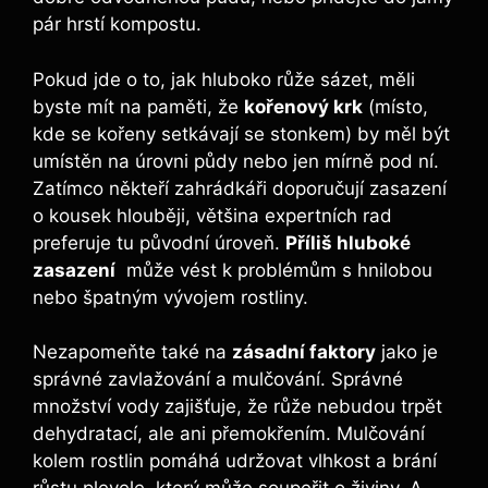
pár hrstí kompostu.
Pokud jde o to, jak hluboko růže‌ sázet, ‌měli
‍byste mít‍ na paměti, že
kořenový krk
(místo,
kde se‌ kořeny setkávají ​se stonkem) by měl být
umístěn ‍na úrovni⁢ půdy ‌nebo jen mírně pod ní.
Zatímco někteří zahrádkáři ⁢doporučují zasazení
o kousek⁢ hlouběji, většina expertních​ rad
⁤preferuje‍ tu původní‌ úroveň.
Příliš hluboké
⁣zasazení
⁢ může vést k problémům s ‌hnilobou
nebo ⁢špatným vývojem rostliny.
Nezapomeňte ⁣také na
zásadní faktory
‌jako je
správné zavlažování a‌ mulčování. ⁣Správné​
množství vody⁢ zajišťuje, že‍ růže ‌nebudou⁢ trpět
dehydratací, ale ani přemokřením. Mulčování
kolem rostlin pomáhá udržovat vlhkost a brání ​