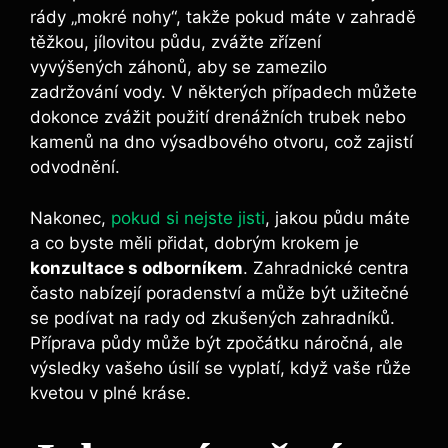
rády „mokré nohy“, takže pokud máte⁢ v ‍zahradě
těžkou, ⁤jílovitou půdu, zvážte⁣ zřízení
vyvýšených‍ záhonů, aby se⁢ zamezilo
zadržování vody. V některých ‌případech‍ můžete
dokonce zvážit ‍použití drenážních trubek nebo
kamenů na dno výsadbového otvoru, což ⁣zajistí
odvodnění.
Nakonec,
pokud‌ si nejste jisti
,⁤ jakou ​půdu máte
a co‌ byste⁢ měli přidat, dobrým krokem je
konzultace s odborníkem
. Zahradnické centra
často nabízejí poradenství⁣ a⁢ může být‌ užitečné
se podívat na rady od zkušených zahradníků.
Příprava půdy může být zpočátku náročná, ale
výsledky vašeho úsilí se vyplatí, když vaše ​růže
kvetou v plné kráse.