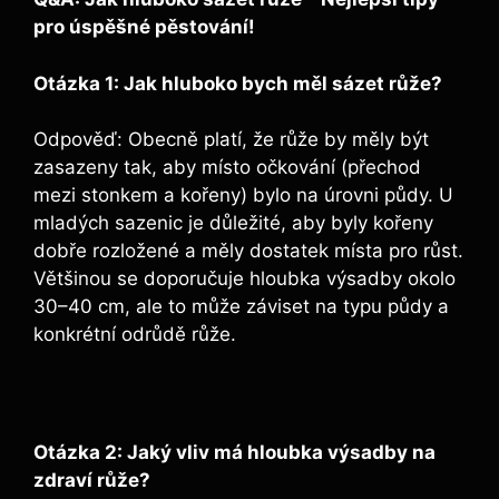
pro úspěšné pěstování!
Otázka 1: Jak hluboko bych měl sázet růže?
Odpověď: Obecně platí, ‌že ‍růže by⁤ měly‍ být
zasazeny tak, aby ⁤místo⁤ očkování (přechod​
mezi stonkem a kořeny) bylo ⁣na úrovni půdy. U
mladých sazenic⁣ je ​důležité, aby byly kořeny
dobře‍ rozložené ‌a měly dostatek místa‍ pro růst.
Většinou se doporučuje hloubka výsadby okolo
30–40 cm, ‌ale ‌to ⁣může záviset na typu půdy a
konkrétní odrůdě růže.
Otázka 2: Jaký vliv má hloubka výsadby na
zdraví růže?