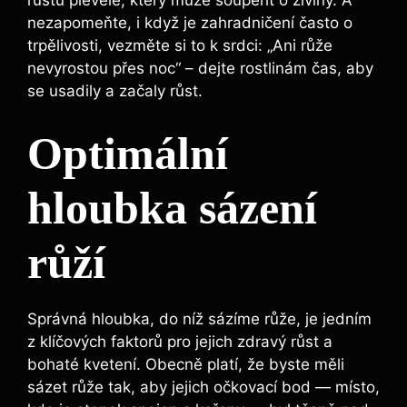
růstu‍ plevele, který může​ soupeřit o ⁣živiny. A
nezapomeňte, i ‍když ​je zahradničení‌ často ‌o
trpělivosti, vezměte ​si to⁤ k srdci: „Ani ⁢růže​
nevyrostou ‍přes noc“ – dejte rostlinám čas,⁤ aby
se usadily‍ a začaly‌ růst.
Optimální
hloubka ​sázení⁣
růží
Správná ‌hloubka, do níž sázíme ‍růže, je jedním
z klíčových faktorů pro​ jejich zdravý růst a
bohaté​ kvetení. Obecně platí, že‌ byste měli
sázet růže​ tak, aby⁤ jejich‍ očkovací bod — ​místo,