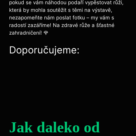
pokud se‌ vám náhodou ‌podaří vypěstovat​ růži,
která by⁣ mohla soutěžit ⁤s těmi na výstavě,
⁣nezapomeňte⁤ nám poslat fotku – my vám⁢ s⁤
radostí zazáříme! Na zdravé růže a šťastné
zahradničení! 🌹
Doporučujeme:
Jak daleko od