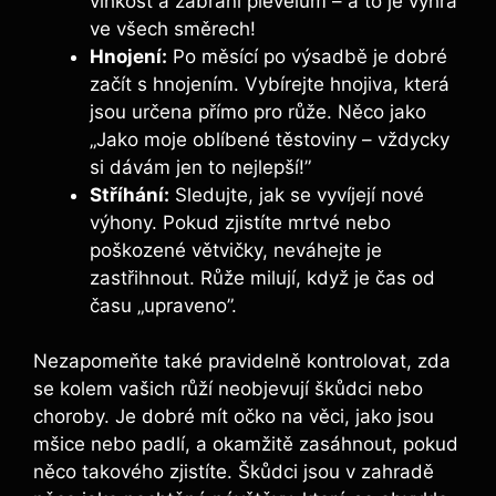
vlhkost a zabrání ⁣plevelům⁢ – a to je výhra
ve všech směrech!
Hnojení:
Po ⁤měsící po výsadbě je dobré
začít s ⁤hnojením.‍ Vybírejte hnojiva, která
jsou určena přímo ​pro⁢ růže. Něco jako
„Jako moje oblíbené těstoviny – ​vždycky⁣
si ⁤dávám ‍jen ​to nejlepší!”
Stříhání:
Sledujte, ⁤jak se vyvíjejí nové‍
výhony. Pokud ​zjistíte mrtvé⁤ nebo
poškozené větvičky,‌ neváhejte⁤ je
zastřihnout. Růže milují, když je⁣ čas od
času „upraveno”.
Nezapomeňte také pravidelně kontrolovat, ⁢zda
⁤se​ kolem​ vašich ‌růží⁤ neobjevují škůdci nebo⁣
choroby. Je ⁢dobré ⁢mít​ očko na‌ věci, jako jsou⁤
mšice nebo⁢ padlí, a okamžitě​ zasáhnout, pokud
něco takového ‌zjistíte. Škůdci⁤ jsou v ⁤zahradě