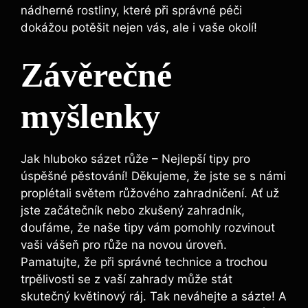
nádherné‌ rostliny, které při​ správné péči
dokážou ‍potěšit ​nejen vás, ale i vaše okolí!
Závěrečné
myšlenky
Jak hluboko sázet růže ⁤–‍ Nejlepší tipy ​pro
⁢úspěšné pěstování! Děkujeme, ‌že jste ‌se s námi
proplétali ‌světem růžového‍ zahradničení. Ať‍ už
jste začátečník nebo zkušený zahradník,
doufáme,‌ že naše tipy vám pomohly rozvinout
vaši vášeň pro⁢ růže na novou úroveň.
Pamatujte, ​že ⁢při⁤ správné⁣ technice a trochou
‍trpělivosti⁤ se z vaší zahrady může ⁣stát
skutečný květinový ​ráj. ‍Tak ​neváhejte a sázte! A