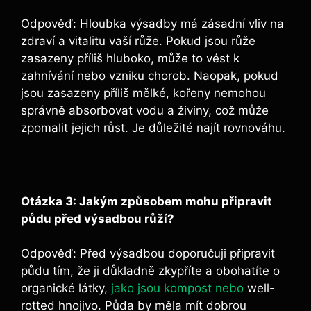
Odpověď: Hloubka výsadby má zásadní‍ vliv⁢ na
zdraví ​a vitalitu vaší růže. Pokud⁢ jsou růže
zasazeny příliš hluboko, může to vést k
zahnívání ‌nebo vzniku chorob. Naopak, pokud
jsou ⁢zasazeny příliš mělké, kořeny nemohou
správně absorbovat vodu a živiny, ‌což může⁤
zpomalit jejich⁤ růst.‌ Je důležité najít rovnováhu.
Otázka 3: Jakým​ způsobem‌ mohu ⁤připravit
půdu před výsadbou růží?
Odpověď: Před⁣ výsadbou doporučuji připravit‌
půdu tím, že ji‌ důkladně​ zkypříte⁣ a obohatíte ⁢o
organické látky,⁤
jako jsou kompost nebo
well-
rotted‍ hnojivo. ‍Půda​ by měla mít dobrou