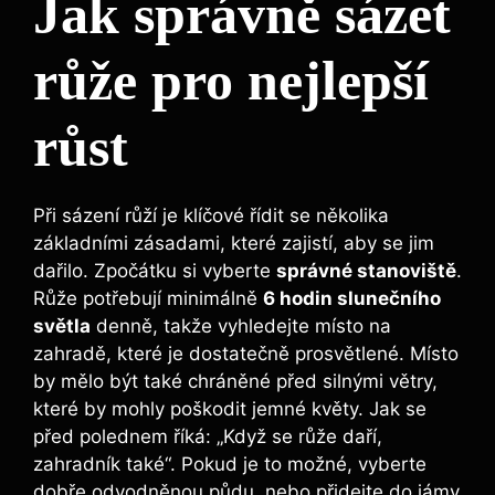
Jak⁤ správně sázet
růže ⁢pro nejlepší
růst
Při sázení růží je ‍klíčové řídit se ​několika
základními ⁤zásadami, které zajistí, aby se jim⁤
dařilo. Zpočátku si vyberte
správné stanoviště
.
Růže potřebují minimálně‌
6 hodin slunečního
⁤světla
denně, takže‌ vyhledejte místo na
zahradě, které ⁢je dostatečně​ prosvětlené.⁤ Místo​
by mělo být také‍ chráněné ⁤před silnými větry,
které by mohly poškodit jemné květy. Jak se
před polednem říká: „Když se ⁤růže daří,
zahradník ⁣také“. Pokud je ⁤to možné, vyberte
⁢dobře odvodněnou půdu, nebo přidejte do⁤ jámy