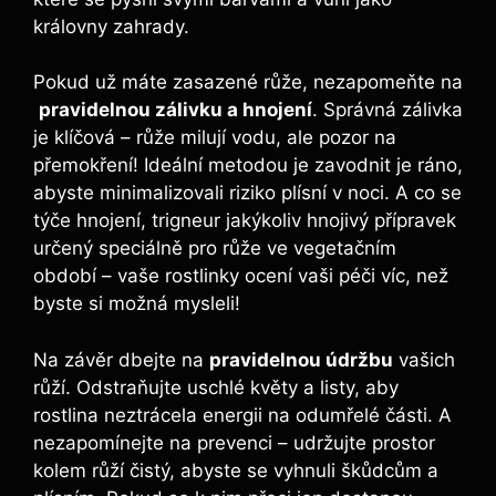
královny zahrady.
Pokud už máte zasazené růže, ‌nezapomeňte na
​
pravidelnou zálivku ⁣a hnojení
. Správná zálivka
je klíčová⁣ – růže milují vodu,‍ ale pozor ⁢na
přemokření! Ideální ⁢metodou je zavodnit je ráno,
abyste minimalizovali riziko plísní v ‌noci.‍ A co se
⁢týče hnojení,⁢ trigneur jakýkoliv ⁤hnojivý ‍přípravek
určený speciálně pro⁤ růže ve vegetačním
období – ‍vaše rostlinky ocení vaši péči‍ víc, než
byste si ⁤možná mysleli!
Na ‌závěr dbejte na
pravidelnou údržbu
vašich
růží. ‌Odstraňujte uschlé květy a listy, aby
rostlina neztrácela energii na ​odumřelé části. A
nezapomínejte‌ na prevenci‍ – ​udržujte‌ prostor
kolem růží ⁢čistý, ‌abyste se vyhnuli škůdcům ​a