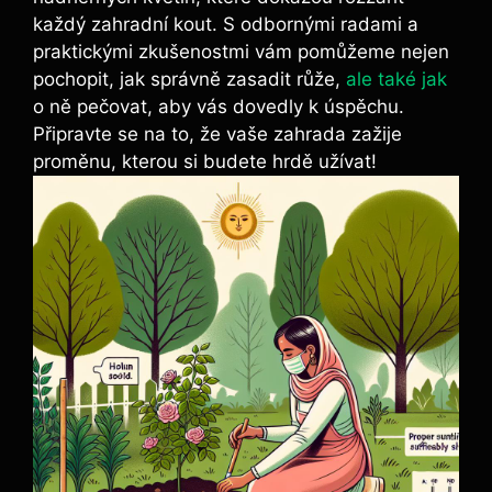
každý ​zahradní kout. S odbornými radami a
⁤praktickými zkušenostmi ​vám ‍pomůžeme nejen
pochopit, ⁢jak⁣ správně zasadit růže,
ale ⁤také jak
o ně ⁣pečovat, aby vás‌ dovedly k ⁣úspěchu.
Připravte se na to, že⁢ vaše zahrada zažije⁣
proměnu, ⁤kterou si budete hrdě‌ užívat!