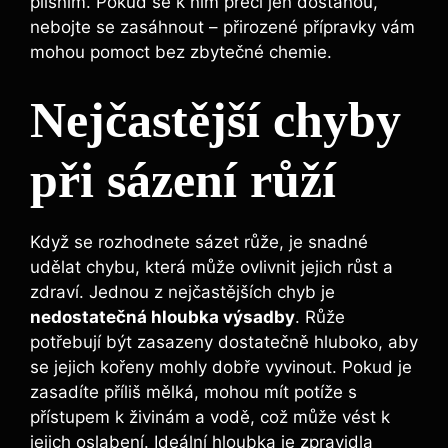
plísním. Pokud se k⁣ nim přeci jen dostanou,‍
nebojte se ‍zasáhnout – přirozené přípravky ⁤vám‌
mohou pomoct ⁤bez zbytečné chemie.
Nejčastější ⁤chyby
při sázení růží
Když se rozhodnete sázet růže, je⁣ snadné​
udělat chybu, která může ‌ovlivnit⁣ jejich růst a
zdraví. Jednou z​ nejčastějších chyb je
nedostatečná hloubka výsadby
. Růže ​
potřebují ​být⁢ zasazeny dostatečně hluboko, aby⁤
se jejich ⁤kořeny mohly dobře vyvinout. ‍Pokud je
zasadíte příliš mělká, ‍mohou ​mít potíže s
přístupem k živinám a vodě, což může vést‌ k
jejich ⁤oslabení.‍ Ideální hloubka je zpravidla