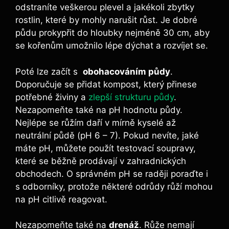
odstraníte ⁤veškerou⁣ plevel a jakékoli ‌zbytky
‌rostlin, které by mohly narušit růst. Je dobré​
půdu prokypřit do hloubky⁢ nejméně⁤ 30 cm, aby
se kořenům umožnilo ‍lépe dýchat a rozvíjet se.
Poté lze začít⁣ s ⁤
obohacováním‌ půdy
.
‍Doporučuje‌ se přidat kompost,​ který přinese ​
potřebné živiny a
zlepší strukturu půdy
.
Nezapomeňte ⁢také na pH hodnotu půdy.
Nejlépe se růžím ⁣daří v mírně kyselé⁣ až
neutrální půdě‍ (pH 6 – 7). ​Pokud nevíte, jaké
máte pH, můžete‍ použít testovací‌ soupravy,
které se běžně prodávají‍ v zahradnických
obchodech. O správném ⁤pH se raději ​poraďte i
s odborníky, protože některé odrůdy růží mohou⁤
na pH citlivě reagovat.
Nezapomeňte také na
drenáž
. ‌Růže ⁤nemají