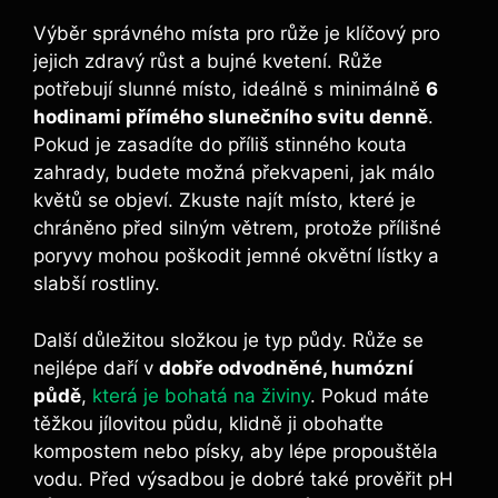
Výběr ⁢správného místa pro růže⁣ je‍ klíčový pro
jejich zdravý růst a bujné kvetení. Růže
potřebují slunné místo, ideálně s​ minimálně
6⁢
hodinami ‌přímého slunečního svitu​ denně
.
Pokud je zasadíte do příliš ⁢stinného kouta
zahrady, budete možná ⁤překvapeni, jak ⁣málo
květů ‍se ​objeví. Zkuste ⁢najít místo, které je
chráněno před⁢ silným větrem, protože ⁢přílišné
poryvy mohou poškodit jemné okvětní ⁣lístky a
slabší ⁢rostliny.
Další důležitou složkou ‌je⁣ typ půdy.‌ Růže se
nejlépe daří v
dobře odvodněné, humózní⁣
půdě
,
která⁣ je bohatá na živiny
.​ Pokud máte
těžkou⁢ jílovitou půdu, klidně ji obohaťte‌
kompostem ‌nebo písky, aby lépe propouštěla
vodu. ​Před ​výsadbou je dobré⁢ také ⁣prověřit pH