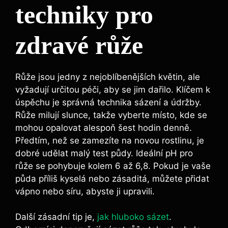
techniky ⁢pro
zdravé růže
Růže jsou⁢ jedny z nejoblíbenějších⁢ květin, ale⁣
vyžadují ​určitou ‍péči,⁤ aby ⁤se jim dařilo. ‍Klíčem k
úspěchu je správná technika ⁣sázení a údržby.
Růže⁢ milují slunce, takže vyberte místo, kde ⁤se
mohou‌ opalovat alespoň šest hodin denně.
Předtím, než se zamezíte na novou rostlinu, je
dobré udělat malý ⁢test⁣ půdy. Ideální pH‌ pro
růže⁣ se pohybuje kolem 6 ⁣až 6,8.⁣ Pokud​ je vaše⁤
půda ⁣příliš ⁤kyselá nebo zásaditá, můžete⁣ přidat
vápno nebo‌ síru, abyste ji upravili.
Další zásadní tip‌ je,
jak hluboko sázet
.