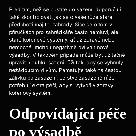
Před ‍tím, než ⁢se pustíte do sázení, doporučuji
také zkontrolovat, jak⁤ se o vaše růže ⁤staral
⁢předchozí majitel ‍zahrady. Sice se o tom v
příručkách pro⁤ zahrádkáře často ⁤nemluví, ⁤ale
⁤staré⁢ kořenové systémy, ať už zdravé nebo
nemocné, mohou negativně ovlivnit nové
výsadby. V ‌takovém‌ případě může⁢ být‍ užitečné‌
upravit hloubku ⁤sázení růží tak, aby se vyhnuly
nežádoucím ⁢vlivům. Pamatujte⁤ také‍ na častou⁢
zálivku ‌po zasazení;⁤ čerstvě zasazené růže​
potřebují extra péči, ⁢aby si vytvořily zdravý
⁤kořenový‌ systém.
Odpovídající péče
​po výsadbě