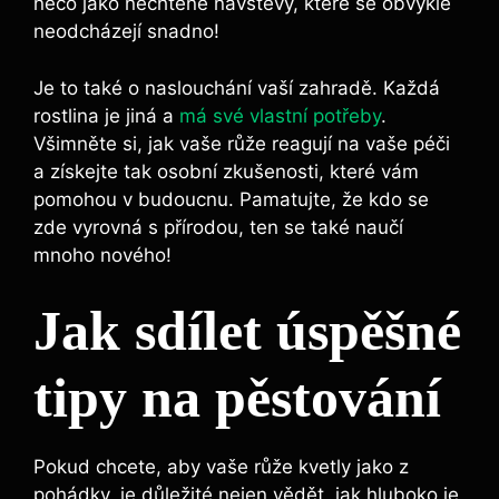
něco jako‍ nechtěné návštěvy, které se obvykle
neodcházejí ‌snadno!
Je ⁢to také⁤ o ⁣naslouchání vaší zahradě. Každá
rostlina⁢ je jiná a
má své vlastní potřeby
.
Všimněte si,‌ jak vaše ⁤růže reagují na vaše⁣ péči
a získejte tak osobní​ zkušenosti, které vám⁣
pomohou v budoucnu.⁤ Pamatujte, že kdo se
zde vyrovná s přírodou, ten se ​také naučí
mnoho nového!
Jak sdílet úspěšné
tipy na pěstování
Pokud ‍chcete, ​aby vaše růže ‍kvetly jako z⁢
pohádky,⁣ je⁣ důležité⁣ nejen vědět, jak hluboko je