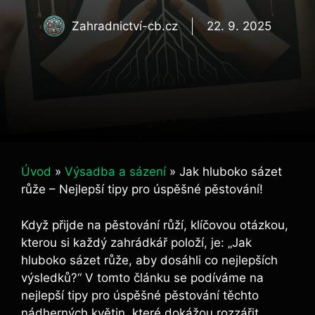
Zahradnictví-cb.cz
22. 9. 2025
Úvod
»
Výsadba a sázení
»
Jak hluboko sázet
růže – Nejlepší tipy pro úspěšné pěstování!
Když​ přijde na pěstování růží, klíčovou otázkou,
kterou si každý⁤ zahrádkář položí, ​je: ​„Jak
hluboko sázet růže, aby dosáhli⁢ co ⁣nejlepších
výsledků?“ V‍ tomto článku se podíváme na
nejlepší tipy pro úspěšné pěstování těchto
nádherných květin, které dokážou​ rozzářit⁤