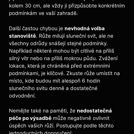
kolem‌ 30⁤ cm, ale vždy ‍ji přizpůsobte konkrétním
podmínkám ve vaší zahradě.
Další⁢ častou chybou⁤ je
nevhodná volba​
stanoviště
. ‌Růže milují ⁣sluneční ⁤svit, ale​ ne
všechny odrůdy snášejí stejné podmínky.⁣
Například ⁢některé mohou být⁤ citlivé na příliš⁢
silný vítr nebo na příliš mokrou ‌půdu. Zvážení
‌lokace, která je​ chráněná před extrémními
podmínkami, je klíčové. Zkuste růže ‍umístit na
místo, kde budou mít alespoň 6⁣ hodin
slunečního svitu denně a dostatečné
odvodnění.
Nemějte také na ⁢paměti, že
nedostatečná
péče⁣ po výsadbě
může ​negativně ovlivnit
⁣úspěch vašich růží. Postupujte podle těchto
jednoduchých doporučení: