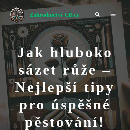
Přeskočit
na
Zahradnictví-CB.cz
Menu
obsah
Jak hluboko
sázet růže –
Nejlepší tipy
pro úspěšné
pěstování!