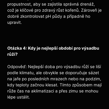
propustnost, aby se ‌zajistila správná drenáž,⁣
což je klíčové pro zdravý růst kořenů.‌ Zároveň je
dobré zkontrolovat pH⁢ půdy‍ a případně ⁤ho
upravit.
Otázka 4: Kdy je nejlepší ⁢období pro výsadbu
⁢růží?
Odpověď: Nejlepší doba pro výsadbu růží se ⁣liší⁢
podle klimatu,‍ ale obvykle se doporučuje sázet
na jaře po posledních mrazech nebo‌ na podzim,
kdy teploty začnou klesat. Tímto způsobem ⁢mají⁤
růže čas ⁣na aklimatizaci a ‍přes zimu ⁤se‌ mohou
lépe​ ustálit.