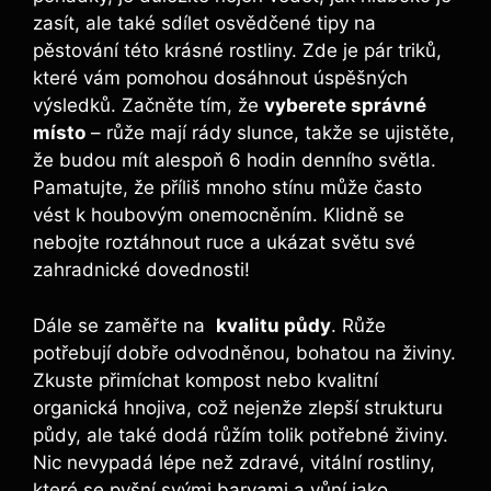
zasít, ale ​také sdílet ⁤osvědčené tipy na
pěstování ​této krásné rostliny. Zde je pár triků,
které vám ‍pomohou dosáhnout úspěšných
výsledků. ‌Začněte tím, že
vyberete správné
místo
– ‍růže mají rády slunce, takže se ujistěte,‌
že ⁣budou⁣ mít ‍alespoň ⁣6​ hodin denního ​světla.
Pamatujte, že příliš mnoho stínu může ‍často
vést ⁣k houbovým ⁤onemocněním. Klidně se
nebojte roztáhnout ⁤ruce a ukázat světu své⁤
zahradnické dovednosti!
Dále‍ se⁣ zaměřte na ⁢
kvalitu půdy
. Růže
potřebují dobře odvodněnou, ‍bohatou na živiny.
Zkuste přimíchat kompost nebo kvalitní
⁢organická ⁤hnojiva,⁣ což nejenže ⁢zlepší​ strukturu
půdy, ale také ⁣dodá růžím⁤ tolik potřebné živiny.
Nic nevypadá lépe než zdravé, vitální rostliny,
které se pyšní svými barvami a vůní ‍jako