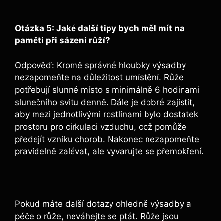
Otázka⁢ 5:⁣ Jaké další tipy bych měl mít ⁢na
paměti při sázení růží?
Odpověď: Kromě správné ‍hloubky výsadby
nezapomeňte na⁣ důležitost umístění. Růže
potřebují slunné místo ⁣s minimálně 6​ hodinami
⁢slunečního svitu denně. Dále je dobré zajistit,
aby ⁣mezi jednotlivými rostlinami bylo dostatek
prostoru ​pro ‌cirkulaci vzduchu,⁢ což pomůže
předejít vzniku ‌chorob.⁣ Nakonec nezapomeňte
pravidelně zalévat, ale vyvarujte se ​přemokření.
Pokud ‍máte další dotazy ohledně ‌výsadby a
péče o růže, ⁤neváhejte ⁢se ptát. Růže jsou