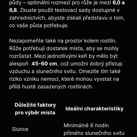
půdy – ​optimální rozmezí pro růže je mezi
6,0‌ a⁣
6,8
.‍ Zkuste použít testovací ⁤sady⁣ dostupné v
zahradnictvích, abyste získali ‍představu⁤ o tom,
co vaše půda potřebuje.
Nezapomeňte také na prostor kolem rostlin.
Růže potřebují dostatek místa, aby ‍se mohly⁢
rozrůstat. Mezi jednotlivými keři by mělo být⁢
alespoň ⁤
45-60⁢ cm
, což umožní⁣ dobrý přístup
‌vzduchu⁢ a slunečního svitu.​ Omezíte tím také
riziko‌ vzniku nemocí, které⁣ mohou vyvstat na
příliš hustě zasazených rostlinách.
Důležité faktory⁤
Ideální charakteristiky
pro výběr místa
Minimálně 6 hodin
Slunce
přímého slunečního svitu