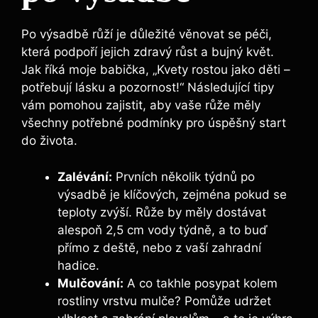
Po výsadbě​ růží je důležité věnovat ⁣se péči,
která podpoří ⁤jejich⁢ zdravý růst‌ a bujný květ.
Jak říká moje babička, „Kvety rostou jako​ děti ⁤–
potřebují ‍lásku a pozornost!“ Následující tipy
‍vám pomohou zajistit, ⁢aby vaše⁣ růže měly
všechny potřebné podmínky pro ‍úspěšný ‌start
do ⁤života.
Zalévání:
Prvních několik týdnů po
výsadbě je klíčových, ⁢zejména pokud ​se
teploty zvýší. Růže ⁤by měly‌ dostávat
alespoň ‍2,5 cm ⁤vody týdně,‌ a to buď‌
přímo z deště, nebo⁤ z vaší zahradní
hadice.
Mulčování:
A co takhle posypat⁤ kolem​
rostliny‍ vrstvu mulče?⁣ Pomůže udržet