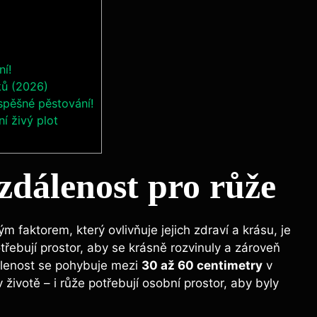
ní!
ků (2026)
úspěšné pěstování!
í živý plot
vzdálenost pro růže
m faktorem, který ovlivňuje jejich zdraví a krásu, je
řebují prostor, aby se krásně rozvinuly a zároveň
dálenost se pohybuje mezi
30 až 60 centimetry
v
v životě – i růže potřebují osobní prostor, aby byly