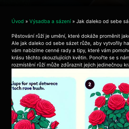
Úvod
»
Výsadba a sázení
»
Jak daleko od sebe sá
Pěstování růží je umění, které dokáže proměnit jak
Ale jak daleko od sebe sázet růže, aby vytvořily 
vám nabízíme cenné rady a tipy, které vám pomoh
krásu těchto okouzlujících květin. Ponořte se s ná
rozmístění růží může zdůraznit jejich jedinečnou kr