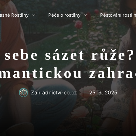
asné Rostliny
Péče o rostliny
Pěstování rostli
 sebe sázet růže
mantickou zahr
Zahradnictví-cb.cz
25. 9. 2025