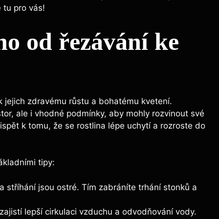
 tu pro vás!
ho od řezávání ke
 k jejich zdravému růstu a bohatému kvetení.
ostor, ale i vhodné podmínky, aby mohly rozvinout své
spět k tomu, že se rostlina lépe uchytí a rozroste do
kladními tipy:
a stříhání jsou ostré. Tím zabráníte trhání stonků a
ajistí lepší cirkulaci vzduchu a odvodňování vody.