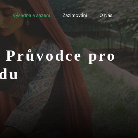
n
Výsadba a sázení
Zazimování
O Nás
? Průvodce pro
adu