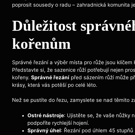
poprosit sousedy o radu – zahradnická komunita je
Důležitost správné
kořenům
Správné řezání a výběr místa pro růže jsou klíčem
Představte si, že sazenice růží potřebují nejen pr
kořeny.
Správné řezání
před sázením růží může při
krásy, která vás potěší po celé léto.
Než se pustíte do řezu, zamyslete se nad těmito zá
Ostré nástroje
: Ujistěte se, že vaše nůžky n
podpoříte rychlejší hojení.
Správný úhel
: Řezání pod úhlem 45 stupňů z