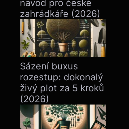
návod pro české
zahrádkáře (2026)
Sázení buxus
rozestup: dokonalý
živý plot za 5 kroků
(2026)