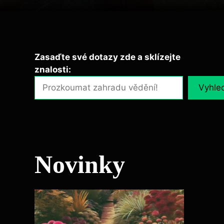
Zasaďte své dotazy zde a sklízejte
znalosti:
Vyhle
Novinky