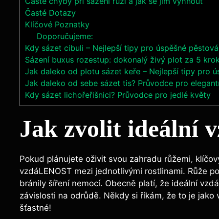
Časté chyby při sázení růží a jak se jim vyhnout
Časté Dotazy
Klíčové Poznatky
Doporučujeme:
Kdy sázet cibuli – Nejlepší tipy pro úspěšné pěstová
Sázení buxus rozestup: dokonalý živý plot za 5 kro
Jak daleko od plotu sázet keře – Nejlepší tipy pro 
Jak daleko od sebe sázet tis? Průvodce pro elegantn
Kdy sázet lichořeřišnici? Průvodce pro jedlé květy
Jak zvolit ideální 
Pokud plánujete oživit svou zahradu růžemi, klíčový
vzdáLENOST mezi jednotlivými rostlinami. Růže pot
bránily šíření nemocí. Obecně platí, že ideální vz
závislosti na odrůdě. Někdy si říkám, že to je jako 
šťastné!