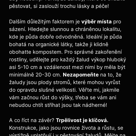
pěstovat, si zaslouží ⁣trochu lásky a péče!
Dalším důležitým faktorem⁤ je⁢
výběr místa
‌pro
sázení.⁣ Hledejte slunnou a chráněnou lokalitu,⁤
kde je ⁤půda dobře odvodněná. Ideální je půda
bohatá ‌na organické ​látky, ⁣takže ji klidně
obohatte​ kompostem. Pro správné‌ zakořenění
rostliny, udělejte pro každý žalud výkop hluboký
asi 5-10 cm ‍a vzdálenost mezi nimi by měla⁤ být
minimálně⁣ 20-30 cm.
Nezapomeňte
na ⁢to, že
žaludy ⁣jsou plody stromů, které mohou vyrůst
do opravdu slušné velikosti. Věřte mi, jakmile
vám začnou růst‍ do výšky, třeba se vám⁢ ani
⁣nebudou chtít stříhat jsou tak nádherné!
A co říct ⁤na závěr?
Trpělivost je klíčová.
⁤
Konstrukce, jako‍ jsou rovnice života a ⁢růstu, se
výstižně uplatňují i v pěstování‌ žaludů.⁣ Mějte na‌