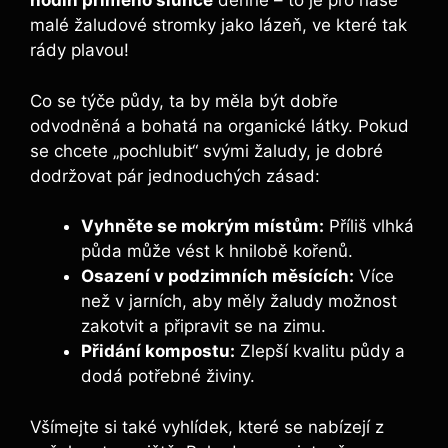
hodin přímého slunce
denně – ⁤to je ⁢pro‌ naše ​
malé žaludové stromky jako lázeň, ve které tak
rády plavou!
Co‍ se týče ‌půdy, ta by ‍měla být dobře
odvodněná a bohatá ⁤na organické látky.​ Pokud
se‍ chcete „pochlubit“ svými žaludy, je dobré
⁢dodržovat ‌pár jednoduchých zásad:
Vyhněte​ se mokrým místům:
Příliš vlhká⁢
půda může ⁤vést k hnilobě kořenů.
Osazení v ⁤podzimních měsících:
Více
než v ⁢jarních, aby měly žaludy ​možnost
zakotvit‍ a připravit se‌ na zimu.
Přidání kompostu:
Zlepší kvalitu půdy a
dodá potřebné živiny.
Všímejte⁢ si také vyhlídek, které‌ se ⁢nabízejí‌ z