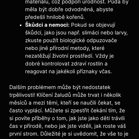
materiálu, což podpoří úrodnost. Půda by
měla být dobře odvodněná, abyste
⁣předešli hnilobě‍ kořenů.
Škůdci a⁢ nemoci:
Pokud se objevují
škůdci, jako jsou např. slimáci nebo larvy,​
zkuste použít‍ biologické odpuzovače⁣
nebo jiné přírodní ​metody, které
‌nezatěžují životní prostředí. Vždy ‌je
dobré kontrolovat ⁣zdraví ​rostlin a​
reagovat⁣ na jakékoli příznaky ‌včas.
Dalším problémem může ‌být nedostatek
trpělivosti! Klíčení žaludů může trvat i několik
měsíců a ​mezi ⁤těmi, kteří se ‌naučili čekat,⁢ se
často ‌vyplácí. Můžete si zpestřit čekání​ tím,​ že
si povíte příběhy o tom, jak⁣ jste⁢ jako ⁣děti trávili
čas v přírodě, nebo ⁣jak ⁤jste viděli,⁣ jak ⁣roste ​váš
první strom. Důležité je si uvědomit, že vše to‍ je