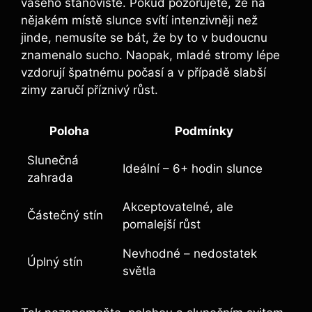
⁢vašeho ⁤stanoviště. Pokud⁢ pozorujete, že ‌na
nějakém místě slunce svítí intenzivněji než
jinde, ‍nemusíte se bát,⁢ že by to ⁢v⁤ budoucnu
znamenalo sucho. Naopak, mladé stromy lépe
vzdorují ​špatnému počasí a v případě slabší
zimy⁤ zaručí⁣ příznivý růst.
Poloha
Podmínky
Slunečná
Ideální – 6+ hodin slunce
zahrada
Akceptovatelné, ale
Částečný stín
pomalejší růst
Nevhodné – nedostatek
Úplný stín
světla