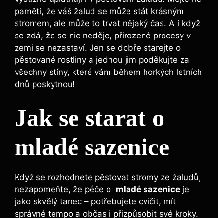
paměti, že‍ váš žalud se může stát ⁢krásným⁢
stromem, ale může to trvat​ nějaký čas. A ​i když⁢
se zdá, ‍že se⁤ nic neděje, přirozené ⁣procesy v
zemi se‌ nezastaví. ‍Jen se dobře starejte o
⁤pěstované ‌rostliny a jednou ⁤jim ‍poděkujte za
všechny stíny, které vám během⁢ horkých letních
dnů poskytnou!
Jak se starat o
mladé⁢ sazenice
Když se rozhodnete pěstovat stromy ze žaludů,
nezapomeňte, že ⁣péče o ​
mladé sazenice
je
jako skvělý ⁢tanec – potřebujete cvičit, mít
správné tempo a občas i přizpůsobit své kroky.