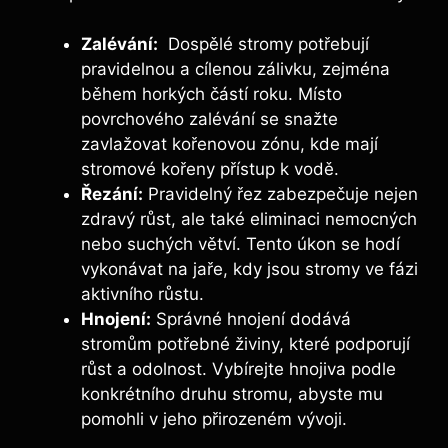
Zalévání:
⁤ Dospělé stromy potřebují
‌pravidelnou a cílenou zálivku,‌ zejména
během horkých částí‍ roku. Místo
povrchového zalévání⁤ se snažte
zavlažovat kořenovou zónu, kde mají
stromové kořeny⁤ přístup k vodě.
Řezání:
Pravidelný ‌řez zabezpečuje nejen
zdravý růst, ale také eliminaci nemocných⁣
nebo ⁢suchých větví. Tento úkon se hodí
vykonávat⁤ na jaře, kdy jsou stromy⁤ ve fázi
aktivního růstu.
Hnojení:
Správné hnojení ‌dodává
stromům potřebné živiny, které podporují
‍růst⁣ a odolnost. ⁢Vybírejte hnojiva podle
konkrétního druhu stromu, abyste mu
pomohli v ⁢jeho přirozeném⁢ vývoji.