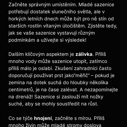
Začněte správným umístěním. Mladé​ sazenice
potřebují dostatek slunečního světla, ale​ v
‍horkých letních dnech může být pro ně stín od
starších rostlin vítaným útočištěm. Zjistěte tedy,
jak se vaše sazenice vystavují ‌různým
podmínkám a užívejte si výsledek!
Dalším klíčovým aspektem je
zálivka
.‍ Příliš
mnoho ⁢vody může sazenice utopit, zatímco⁢
příliš⁣ málo ⁣je oslabí. Zkušení zahradníci často
doporučují používat prst jako“měřič“ – pokud je
zemina na dotek suchá do hloubky několika‍
centimetrů, ​je na čase zalévat. A nezapomínejte
na drenáž!⁣ Sazenice ‌si zaslouží‌ mít nožky
suché, aby se ‌mohly soustředit na růst.
Co se týče
hnojení
, začněte s mírou.​ Příliš
mnoho‌ živin může mladé ⁣stromy doslova