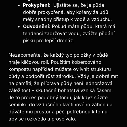
Prokypření:
‌ Ujistěte se, že je půda
‌dobře prokypřená, aby⁤ kořeny⁣ žaludů
měly ⁤snadný přístup k vodě ⁢a vzduchu.
Odvodnění:
Pokud máte ⁤půdu, která má
tendenci⁣ zadržovat vodu, zvážte přidání
písku pro lepší ⁢drenáž.
Nezapomeňte, že každý typ položky⁣ v půdě
hraje klíčovou ⁤roli.⁤ Použitím kobercového
kompostu ‍například⁤ můžete ovlivnit strukturu
půdy ‍a⁤ podpořit ‌růst zárodku.⁢ Vždy⁤ je dobré mít
‍na paměti, že příprava půdy ‌není jednorázová
záležitost ‍– skutečné⁢ bohatství vzniká časem.
‍Je to‌ proces podobný tomu,​ jak když sázíte
semínko do ‍vzdušného ⁣květinového ‍záhonu a‌
dáváte​ mu prostor a péči potřebnou ⁣k tomu,
‍aby se rozkvětlo a ​prospívalo.