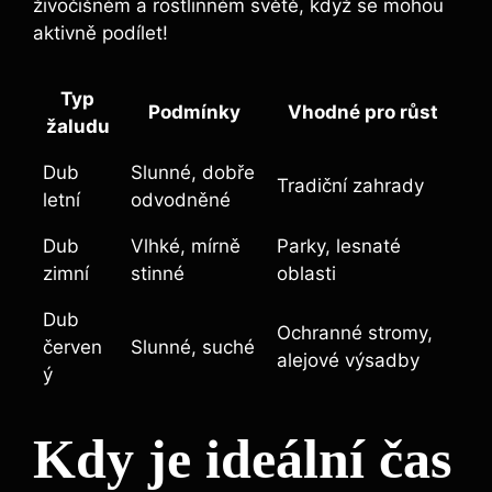
živočišném⁣ a⁤ rostlinném světě, když se mohou
aktivně podílet!
Typ
Podmínky
Vhodné pro růst
žaludu
Dub
Slunné, dobře
Tradiční zahrady
letní
odvodněné
Dub
Vlhké, ⁢mírně
Parky,⁢ lesnaté
zimní
stinné
oblasti
Dub
Ochranné ⁤stromy,
‍červen
Slunné, suché
alejové výsadby
ý
Kdy je ​ideální čas