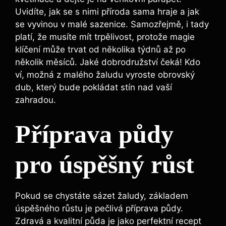
‌Uvidíte, jak ‍se‌ s nimi příroda sama hraje a ⁢jak⁣
se vyvinou v malé⁣ sazenice. Samozřejmě, ⁤i ⁤tady
platí, že musíte mít trpělivost,⁣ protože magie
klíčení ⁢může trvat‍ od několika týdnů až ‍po⁢
několik ‌měsíců. Jaké dobrodružství⁤ čeká! Kdo
ví, možná z ‍malého žaludu vyroste obrovský
dub, který bude pokládat stín ⁤nad ⁢vaší‌
zahradou.
Příprava půdy
pro⁢ úspěšný růst
Pokud se chystáte sázet žaludy, základem
‍úspěšného růstu ⁢je pečlivá příprava půdy.⁢
Zdravá ⁤a ⁣kvalitní půda je jako perfektní recept