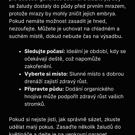
⁢se​ žaludy dostaly‌ do půdy před ⁤prvním mrazem,
protože mrazy by mohly zničit ⁤jejich embrya.
Pokud nemáte možnost zasadit je hned,
nezoufejte. Můžete je uchovat na chladném a
suchém místě, dokud ‌nebude čas na ​výsadbu.
Sledujte počasí:
Ideální je období, kdy⁣ se
očekávají deště, což napomůže
zakořenění.
Vyberte⁣ si‍ místo:
‍Slunné místo⁤ s dobrou⁣
drenáží‌ zajistí zdravý růst.
Připravte půdu:
Dodání organického
hnojiva‍ může podpořit zdravý růst ‍vašich
stromků.
Pokud⁢ si nejste jisti, jak správně sázet, zkuste
udělat ‌malý pokus. ⁢Zasaďte několik žaludů do‌
květináče ‌a dejte je na venkovní parapet.