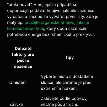
“překrmovat”. V nejlepším případě se
doporučuje přidávat hnojivo, jakmile sazenice
vyrostou a začnou se⁢ vytvářet ​první ‌listy. Zde​ je
malý ​tip:​
použijte organické hnojivo
,
jako je
kompost nebo hnoj
, ‍který dodá sazenicím
potřebnou energii bez “chemického ​překryvu”.
Důležité
faktory pro⁢
Tipy
péči o
‍sazenice
Vyberte místo ⁤s dostatkem ​
Umístění
slunce, ale chraňte je před
⁢extrémním horkem.
Zalévejte podle potřeby,
Zálivka
nechte půdu trochu