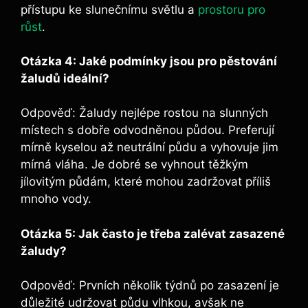
přístupu ke slunečnímu světlu a ‍
prostoru pro
růst
.
Otázka 4:‌ Jaké podmínky jsou pro pěstování
žaludů ​ideální?
Odpověď: Žaludy ⁤nejlépe rostou na slunných
místech s⁢ dobře odvodněnou půdou. Preferují⁢
mírně kyselou​ až neutrální půdu ⁣a vyhovuje jim
mírná vláha. Je ‌dobré se vyhnout těžkým
jílovitým půdám, které​ mohou‌ zadržovat příliš
mnoho​ vody.
Otázka 5: Jak ‍často ‌je​ třeba zalévat zasazené
žaludy?
Odpověď: Prvních několik ⁢týdnů po zasazení je
důležité udržovat ⁣půdu vlhkou, avšak‍ ne