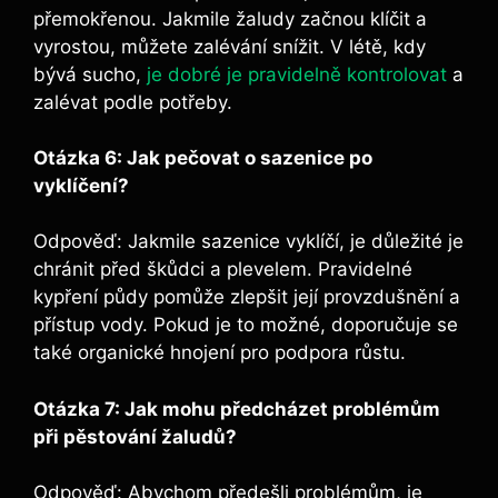
přemokřenou. ​Jakmile žaludy začnou​ klíčit a
vyrostou, můžete​ zalévání snížit. V ⁣létě, kdy
bývá sucho,⁢
je dobré je pravidelně kontrolovat
a
zalévat podle potřeby.
Otázka 6: Jak pečovat ‍o sazenice po
vyklíčení?
Odpověď: Jakmile sazenice ‍vyklíčí, je důležité je
chránit ⁢před škůdci a plevelem. Pravidelné
kypření půdy pomůže zlepšit⁤ její ​provzdušnění a
⁢přístup vody.⁣ Pokud je to možné, doporučuje se
také organické hnojení pro podpora růstu.
Otázka 7: ⁤Jak mohu předcházet problémům
při ⁢pěstování žaludů?
Odpověď: Abychom ⁢předešli⁣ problémům, je⁣