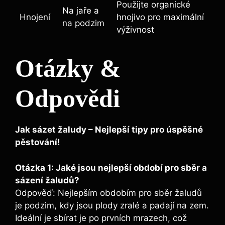
Použijte organické
Na jaře‌ a
Hnojení
hnojivo⁣ pro maximální
na podzim
výživnost
Otázky ⁢&
Odpovědi
Jak sázet žaludy – Nejlepší tipy pro úspěšné‍
pěstování!
Otázka​ 1: Jaké jsou nejlepší období pro sběr a​
sázení žaludů?
Odpověď: Nejlepším obdobím pro sběr žaludů
je podzim, kdy jsou plody zralé a‌ padají‍ na zem.
‌Ideální je sbírat je po ⁢prvních mrazech, což