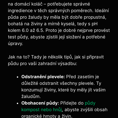
na ​domácí⁣ koláč – potřebujete správné
ingredience v těch ⁤správných poměrech.⁤ Ideální ​
půda ​pro žaludy by měla být ⁢dobře propustná,
bohatá na živiny a mírně kyselá, tedy s ‌pH
kolem 6.0 až 6.5. ‌Proto⁤ je ⁤dobré nejprve provést
test⁢ půdy, abyste zjistili její složení a potřebné
úpravy.
Jak ‍na ⁣to? Tady ⁣je několik ​tipů, ​jak si připravit
půdu pro vaši zahradní výsadbu:
Odstranění plevele:
Před zasetím je⁢
důležité odstranit⁢ všechny plevele. Ty
konzumují ‍živiny, které by⁤ měly jít vašim
žaludům.
Obohacení ⁣půdy:
Přidejte ⁢do
půdy
kompost nebo hnůj
, abyste zvýšili obsah
organické hmoty⁤ a živin.