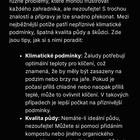
různé problémy, ⁣které mohou frustrovat
každého zahradníka, ale nezoufejte! S​ trochou‍
znalostí ‍a přípravy je ‌lze⁤ snadno překonat. ‌Mezi
nejběžnější potíže patří nepříznivé klimatické
podmínky, špatná kvalita půdy a škůdci. Zde
jsou tipy, ‌jak ​si s nimi ⁣poradit:
Klimatické podmínky:
Žaludy potřebují
optimální teploty pro klíčení,⁣ což
znamená, že by měly⁣ být zasazeny na⁣
podzim​ nebo ⁣brzy na jaře. ⁢Pokud je‍
počasí příliš chladné nebo naopak příliš‍
teplé, může to ovlivnit klíčení. ‍V ​takových
případech ⁤je lepší počkat⁣ na příznivější
podmínky.
Kvalita ⁣půdy:
Nemáte-li ‍ideální půdu,‌
nezoufejte! ⁣Můžete si pomoci přidáním
kompostu nebo jiného organického