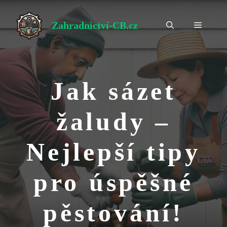
Přeskočit
na
Zahradnictví-CB.cz
Menu
obsah
Jak sázet
žaludy –
Nejlepší tipy
pro úspěšné
pěstování!