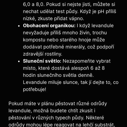
6,0 a 8,0. Pokud si nejste jisti, můžete si
nechat udělat test půdy. Když je pH příliš
nízké, zkuste přidat vápno.
Obohacení organikou:
I když levandule
nevyžaduje příliš mnoho živin, trochu
kompostu nebo starého hnoje může
dodávat potřebné minerály, což podpoří
zdravější rostliny.
Sluneční světlo:
Nezapomeňte vybrat
místo, které dostává alespoň 6 až 8
hodin slunečního světla denně.
Levandule miluje slunce, tak jí dejte to, co
potřebuje!
Pokud máte v plánu pěstovat různé odrůdy
levandule, možná budete chtít zkusit i
pěstování v různých typech půdy. Některé
odrůdy mohou lépe reagovat na lehčí substrát,