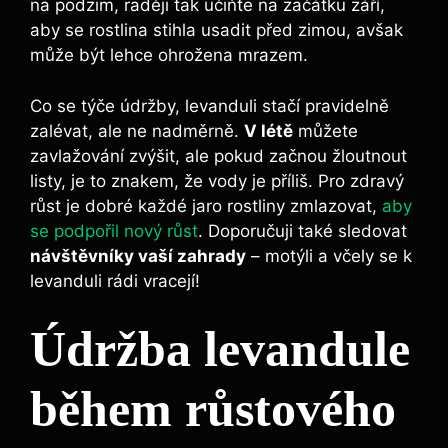
na podzim, raději tak učiňte na začátku září,
aby se rostlina stihla usadit před zimou, avšak
může být lehce ohrožena mrazem.
Co se týče údržby, levanduli stačí pravidelně
zalévat, ale ne nadměrně.
V létě
můžete
zavlažování zvýšit, ale pokud začnou žloutnout
listy, je to znakem, že vody je příliš. Pro zdravý
růst je dobré každé jaro rostliny zmlazovat,
aby
se podpořil nový růst
. Doporučuji také sledovat
návštěvníky vaší zahrady
– motýli a včely se k
levanduli rádi vracejí!
Údržba levandule
během růstového