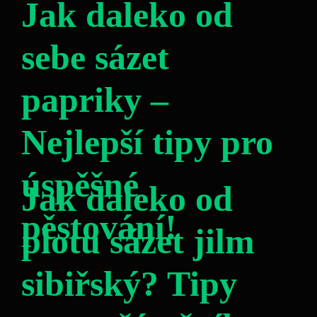
Jak daleko od
sebe sázet
papriky –
Nejlepší tipy pro
úspěšné
Jak daleko od
pěstování!
plotu sázet jilm
sibiřský? Tipy