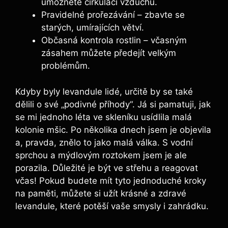
umožněte cirkulaci vzduchu.
Pravidelné prořezávání – zbavte se
starých, umírajících větví.
Občasná kontrola rostlin – včasným
zásahem můžete předejít velkým
problémům.
Kdyby byly levandule lidé, určitě by se také
dělili o své „podivné příhody“. Já si pamatuji, jak
se mi jednoho léta ve skleníku usídlila malá
kolonie mšic. Po několika dnech jsem je objevila
a, pravda, znělo to jako malá válka. S vodní
sprchou a mýdlovým roztokem jsem je ale
porazila. Důležité je být ve střehu a reagovat
včas! Pokud budete mít tyto jednoduché kroky
na paměti, můžete si užít krásné a zdravé
levandule, které potěší vaše smysly i zahrádku.