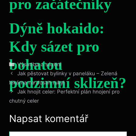
pro začátečníky
Dýně hokaido:
Kdy sázet pro
bohatou
Rubriky
Výsadba a sázení
Jak pěstovat bylinky v paneláku – Zelená
podzimní sklizeň?
lékárna na dosah ruky!
Jak hnojit celer: Perfektní plán hnojení pro
chutný celer
Napsat komentář
Komentář