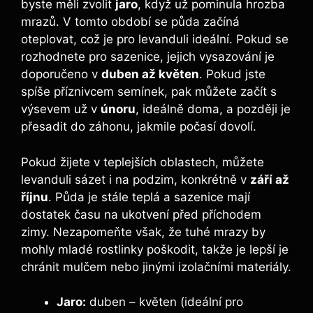
byste měli zvolit
jaro
, když už pominula hrozba
mrazů. V tomto období se půda začíná
oteplovat, což je pro levanduli ideální. Pokud se
rozhodnete pro sazenice, jejich vysazování je
doporučeno v
duben až květen
. Pokud jste
spíše příznivcem semínek, pak můžete začít s
výsevem už v
únoru
, ideálně doma, a později je
přesadit do záhonu, jakmile počasí dovolí.
Pokud žijete v teplejších oblastech, můžete
levanduli sázet i na podzim, konkrétně v
září až
říjnu
. Půda je stále teplá a sazenice mají
dostatek času na ukotvení před příchodem
zimy. Nezapomeňte však, že tuhé mrazy by
mohly mladé rostlinky poškodit, takže je lepší je
chránit mulčem nebo jinými izolačními materiály.
Jaro:
duben – květen (ideální pro