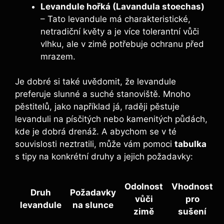
Levandule hořká (Lavandula stoechas)
– Tato levandule má charakteristické,
netradiční květy a je více tolerantní vůči
vlhku, ale v zimě potřebuje ochranu před
mrazem.
Je dobré si také uvědomit, že levandule
preferuje slunné a suché stanoviště. Mnoho
pěstitelů, jako například já, raději pěstuje
levanduli na písčitých nebo kamenitých půdách,
kde je dobrá drenáž. A abychom se v té
souvislosti neztratili, může vám pomoci
tabulka
s tipy na konkrétní druhy a jejich požadavky:
Odolnost
Vhodnost
Druh
Požadavky
vůči
pro
levandule
na slunce
zimě
sušení