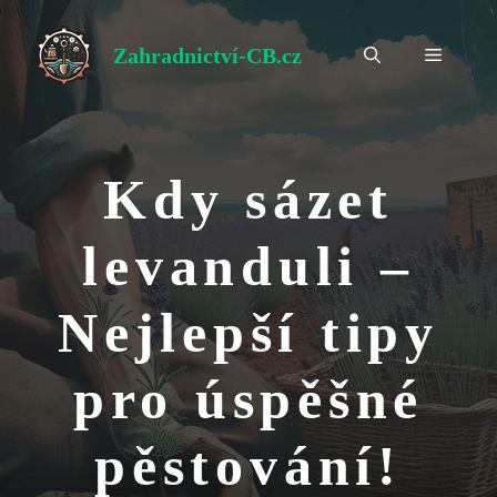
Přeskočit
na
Zahradnictví-CB.cz
Menu
obsah
Kdy sázet
levanduli –
Nejlepší tipy
pro úspěšné
pěstování!