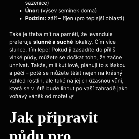
sazenice)
Únor:
(výsev semínek doma)
Podzim:
září – říjen (pro teplejší oblasti)
Také je třeba mít na paměti, že levandule
preferuje
slunné a suché
lokality. Čím více
slunce, tím lépe! Pokud ji zasadíte do příliš
vlhké půdy, můžete se dočkat toho, že začne
uhnívat. Takže, milí kutilové, plánuji to s láskou
a péčí – poté se můžete těšit nejen na krásný
vzhled rostlin, ale také na jejich úžasnou vůni,
která se v létě bude linout po vaší zahradě jako
voňavý váněk od moře! 🌿
Jak připravit
půdu pro