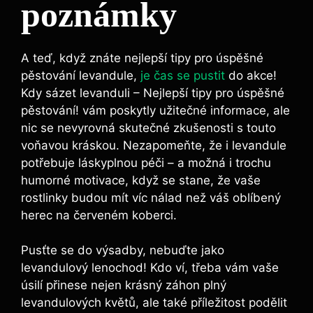
poznámky
A teď, když znáte nejlepší tipy pro úspěšné
pěstování levandule,
je čas se pustit
do akce!
Kdy sázet levanduli – Nejlepší tipy pro úspěšné
pěstování! vám poskytly užitečné informace, ale
nic se nevyrovná skutečné zkušenosti s touto
voňavou kráskou. Nezapomeňte, že i levandule
potřebuje láskyplnou péči – a možná i trochu
humorné motivace, když se stane, že vaše
rostlinky budou mít víc nálad než váš oblíbený
herec na červeném koberci.
Pusťte se do výsadby, nebuďte jako
levandulový lenochod! Kdo ví, třeba vám vaše
úsilí přinese nejen krásný záhon plný
levandulových květů, ale také příležitost podělit