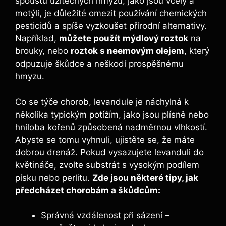
spoustu užitečných hmyzů, jako jsou včely a
motýli, je důležité omezit používání chemických
pesticidů a spíše vyzkoušet přírodní alternativy.
Například,
můžete použít mýdlový roztok
na
brouky, nebo
roztok s neemovým olejem
, který
odpuzuje škůdce a neškodí prospěšnému
hmyzu.
Co se týče chorob, levandule je náchylná k
několika typickým potížím, jako jsou plísně nebo
hniloba kořenů způsobená nadměrnou vlhkostí.
Abyste se tomu vyhnuli, ujistěte se, že máte
dobrou drenáž. Pokud vysazujete levanduli do
květináče, zvolte substrát s vysokým podílem
písku nebo perlitu.
Zde jsou některé tipy, jak
předcházet chorobám a škůdcům:
Správná vzdálenost při sázení –