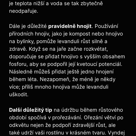
je teplota nižší a voda se tak zbytečně
neodpařuje.
Dále je důležité
pravidelně hnojit
. Používání
přírodních hnojiv, jako je kompost nebo hnojivo
na bylinky, pomůže levanduli růst silně a
zdravě. Když se na jaře začne rozkvétat,
doporučuje se přidat hnojivo s vyšším obsahem
fosforu, aby se podpořil její kvetoucí potenciál.
Následně můžeš přidat ještě jedno hnojení
během léta. Nezapomeň, že méně je někdy
více; příliš mnoho hnojiva může levanduli
uškodit.
Další důležitý tip
na údržbu během růstového
období spočívá v prořezávání. Ořezání větví po
odkvětu nejen že podpoří zdravější růst, ale
také udrží vaši rostlinu v krásném tvaru. Vyndej