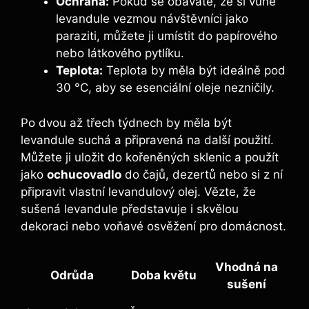
Ochrana:
Pokud se obáváte, že si vůně
levandule vezmou návštěvníci jako
paraziti, můžete ji umístit do papírového
nebo látkového pytlíku.
Teplota:
Teplota by měla být ideálně pod
30 °C, aby se esenciální oleje nezničily.
Po dvou až třech týdnech by měla být
levandule suchá a připravená na další použití.
Můžete ji uložit do kořeněných sklenic a použít
jako
ochucovadlo
do čajů, dezertů nebo si z ní
připravit vlastní levandulový olej. Vězte, že
sušená levandule představuje i skvělou
dekoraci nebo voňavé osvěžení pro domácnost.
Vhodná na
Odrůda
Doba květu
sušení