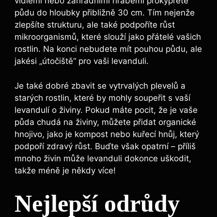
vidlemi nebo zahradními hráběmi prokypřete
půdu do hloubky přibližně 30 cm. Tím nejenže
zlepšíte strukturu, ale také podpoříte růst
mikroorganismů, které slouží jako přátelé vašich
rostlin. Na konci nebudete mít pouhou půdu, ale
jakési „útočiště“ pro vaši levanduli.
Je také dobré zbavit se vytrvalých plevelů a
starých rostlin, které by mohly soupeřit s vaší
levandulí o živiny. Pokud máte pocit, že je vaše
půda chudá na živiny, můžete přidat organické
hnojivo, jako je kompost nebo kuřecí hnůj, který
podpoří zdravý růst. Buďte však opatrní – příliš
mnoho živin může levanduli dokonce uškodit,
takže méně je někdy více!
Nejlepší odrůdy