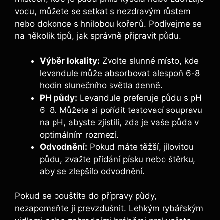
vodu, můžete se setkat s nezdravým růstem
nebo dokonce s hnilobou kořenů. Podívejme se
na několik tipů, jak správně připravit půdu.
Výběr lokality:
Zvolte slunné místo, kde
levandule může absorbovat alespoň 6-8
hodin slunečního světla denně.
PH půdy:
Levandule preferuje půdu s pH
6–8. Můžete si pořídit testovací soupravu
na pH, abyste zjistili, zda je vaše půda v
optimálním rozmezí.
Odvodnění:
Pokud máte těžší, jílovitou
půdu, zvažte přidání písku nebo štěrku,
aby se zlepšilo odvodnění.
Pokud se pouštíte do přípravy půdy,
nezapomeňte ji prevzdušnit. Lehkým rybářským