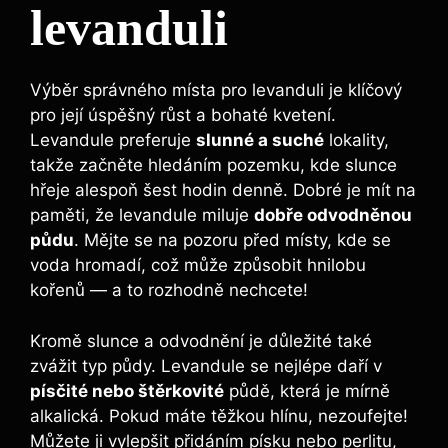
levanduli
Výběr správného místa pro levanduli je klíčový
pro její úspěšný růst a bohaté kvetení.
Levandule preferuje
slunné a suché
lokality,
takže začněte hledáním pozemku, kde slunce
hřeje alespoň šest hodin denně. Dobré je mít na
paměti, že levandule miluje
dobře odvodněnou
půdu
. Mějte se na pozoru před místy, kde se
voda hromadí, což může způsobit hnilobu
kořenů — a to rozhodně nechcete!
Kromě slunce a odvodnění je důležité také
zvážit typ půdy. Levandule se nejlépe daří v
písčité nebo štěrkovité
půdě, která je mírně
alkalická. Pokud máte těžkou hlínu, nezoufejte!
Můžete ji vylepšit přidáním písku nebo perlitu,