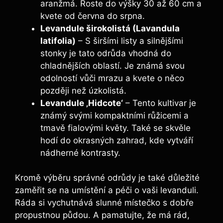
aranžmá. Roste do výšky 30 až 60 cm a
kvete od června do srpna.
Levandule širokolistá (Lavandula
latifolia)
– S širšími listy a silnějšími
stonky je tato odrůda vhodná do
chladnějších oblastí. Je známá svou
odolností vůči mrazu a kvete o něco
později než úzkolistá.
Levandule ‚Hidcote‘
– Tento kultivar je
známý svými kompaktními růžicemi a
tmavě fialovými květy. Také se skvěle
hodí do okrasných zahrad, kde vytváří
nádherné kontrasty.
Kromě výběru správné odrůdy je také důležité
zaměřit se na umístění a péči o vaši levanduli.
Ráda si vychutnává slunné místečko s dobře
propustnou půdou. A pamatujte, že má rád,