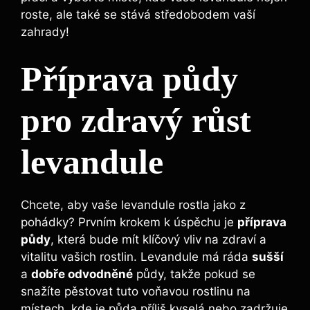
roste, ale také se stává středobodem vaší
zahrady!
Příprava půdy
pro zdravý růst
levandule
Chcete, aby vaše levandule rostla jako z
pohádky? Prvním krokem k úspěchu je
příprava
půdy
, která bude mít klíčový vliv na zdraví a
vitalitu vašich rostlin. Levandule má ráda
sušší
a
dobře odvodněné
půdy, takže pokud se
snažíte pěstovat tuto voňavou rostlinu na
místech, kde je půda příliš kyselá nebo zadržuje