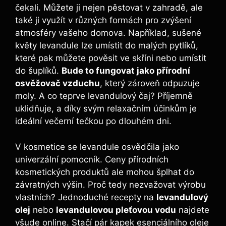
čekali. Můžete ji nejen pěstovat v zahradě, ale
také ji využít v různých formách pro zvýšení
atmosféry vašeho domova. Například, sušené
květy levandule lze umístit do malých pytlíků,
které pak můžete pověsit ve skříni nebo umístit
do šuplíků.
Bude to fungovat jako přírodní
osvěžovač vzduchu
, který zároveň odpuzuje
moly. A co teprve levandulový čaj? Příjemně
uklidňuje, a díky svým relaxačním účinkům je
ideální večerní tečkou po dlouhém dni.
V kosmetice se levandule osvědčila jako
univerzální pomocník. Ceny přírodních
kosmetických produktů ale mohou šplhat do
závratných výšin. Proč tedy nezvažovat výrobu
vlastních? Jednoduché recepty na
levandulový
olej
nebo
levandulovou pleťovou vodu
najdete
všude online. Stačí pár kapek esenciálního oleje