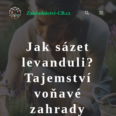
Přeskočit
na
Zahradnictví-CB.cz
Menu
obsah
Jak sázet
levanduli?
Tajemství
voňavé
zahrady