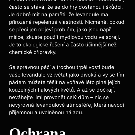
často se stává, že se do hry dostanou i škůdci.
Je dobré mít na paměti, že levandule má
přirozené repelentní vlastnosti. Nicméně, pokud
se přeci jen objeví problém, jako jsou např.
mšice, zkuste použít mýdlovou vodu ve spreji.
Je to ekologické řešení a často účinnější než
chemické přípravky.
Se správnou péčí a trochou trpělivosti bude
vaše levandule vzkvétat jako divoká a vy se tím
pádem můžete těšit na voňavé léto plné jejích
kouzelných fialových květů. A až se dočkají,
neváhejte jimi provonět celý dům – nic se
nevyrovná levandulové atmosféře, která navodí
příjemnou a uvolněnou náladu.
Ochrana