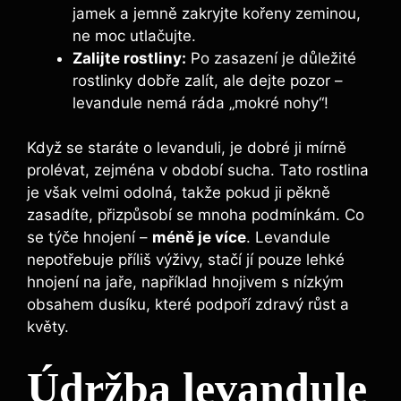
jamek a jemně zakryjte kořeny zeminou,
ne moc utlačujte.
Zalijte rostliny:
Po zasazení je důležité
rostlinky dobře zalít, ale dejte pozor –
levandule nemá ráda „mokré nohy“!
Když se staráte o levanduli, je dobré ji mírně
prolévat, zejména v období sucha. Tato rostlina
je však velmi odolná, takže pokud ji pěkně
zasadíte, přizpůsobí se mnoha podmínkám. Co
se týče hnojení –
méně je více
. Levandule
nepotřebuje příliš výživy, stačí jí pouze lehké
hnojení na jaře, například hnojivem s nízkým
obsahem dusíku, které podpoří zdravý růst a
květy.
Údržba levandule