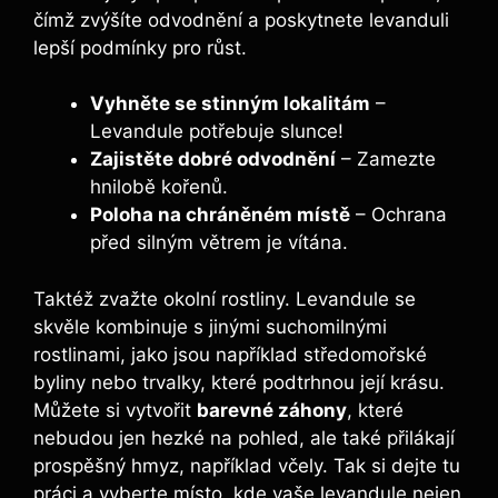
čímž zvýšíte odvodnění a poskytnete levanduli
lepší podmínky pro růst.
Vyhněte se stinným lokalitám
–
Levandule potřebuje slunce!
Zajistěte dobré odvodnění
– Zamezte
hnilobě kořenů.
Poloha na chráněném místě
– Ochrana
před silným větrem je vítána.
Taktéž zvažte okolní rostliny. Levandule se
skvěle kombinuje s jinými suchomilnými
rostlinami, jako jsou například středomořské
byliny nebo trvalky, které podtrhnou její krásu.
Můžete si vytvořit
barevné záhony
, které
nebudou jen hezké na pohled, ale také přilákají
prospěšný hmyz, například včely. Tak si dejte tu
práci a vyberte místo, kde vaše levandule nejen