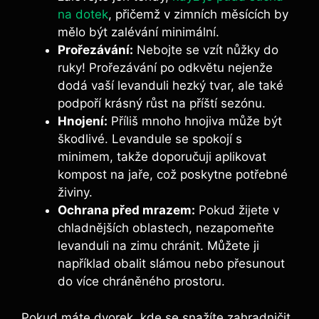
na dotek
, přičemž v zimních měsících by
mělo být zalévání minimální.
Prořezávání:
Nebojte se vzít nůžky do
ruky! Prořezávání po odkvětu nejenže
dodá vaší levanduli hezký tvar, ale také
podpoří krásný růst na příští sezónu.
Hnojení:
Příliš mnoho hnojiva může být
škodlivé. Levandule se spokojí s
minimem, takže doporučuji aplikovat
kompost na jaře, což poskytne potřebné
živiny.
Ochrana před mrazem:
Pokud žijete v
chladnějších oblastech, nezapomeňte
levanduli na zimu chránit. Můžete ji
například obalit slámou nebo přesunout
do více chráněného prostoru.
Pokud máte dvorek, kde se snažíte zahradničit,