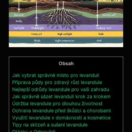
Obsah
Jak vybrat správné místo pro levanduli
Příprava půdy pro zdravý růst levandule
Nejlepší odrůdy levandule pro vaši zahradu
Jak správně sázet levanduli krok za krokem
Údržba levandule pro dlouhou životnost
Ochrana levandule před škůdci a chorobami
Využití levandule v domácnosti a kosmetice
Tipy na sklizeň a sušení levandule
Otázky a Odpovědi