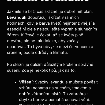
Jakmile se blíží čas sklizně, je dobré mít plán.
Levanduli
doporučuji sklízet v ranních
hodinách, kdy je barva květů nejintenzivnější a
esenciální oleje nejsou ještě vyprahlé slunečním
žárem. Klíčové je čekat, až se květy plně
otevřou, ale ne tak daleko, aby začaly
opadávat. To bývá obvykle mezi červencem a
srpnem, podle odrůdy a klimatu.
Po sklizni je dalším důležitým krokem správné
sušení. Zde je několik tipů, jak na to:
Věšení:
Svazky levandule můžete pověsit
vzhůru nohama na suchém, tmavém a
dobře větraném místě. To zabraňuje
úbytku barev a pomáhá uchovat vůni.