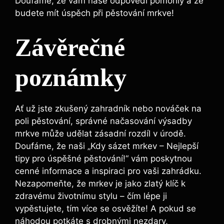
Doufáme, že vám naše odpovědi pomohly a že
budete mít úspěch při pěstování mrkve!
Závěrečné
poznámky
Ať už jste zkušený zahradník nebo nováček na
poli pěstování, správné načasování výsadby
mrkve může udělat zásadní rozdíl v úrodě.
Doufáme, že naši „Kdy sázet mrkev – Nejlepší
tipy pro úspěšné pěstování!“ vám poskytnou
cenné informace a inspiraci pro vaši zahrádku.
Nezapomeňte, že mrkev je jako zlatý klíč k
zdravému životnímu stylu – čím lépe ji
vypěstujete, tím více se osvěžíte! A pokud se
náhodou potkáte s drobnými nezdary,