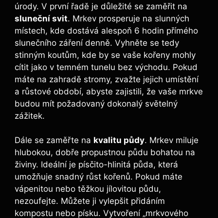
úrody. V první řadě je důležité se zaměřit na
sluneční svit
. Mrkev prosperuje na slunných
místech, kde dostává alespoň 6 hodin přímého
slunečního záření denně. Vyhněte se tedy
stinným koutům, kde by se vaše kořeny mohly
cítit jako v temném tunelu bez východu. Pokud
máte na zahradě stromy, zvažte jejich umístění
a růstové období, abyste zajistili, že vaše mrkve
budou mít požadovaný dokonalý světelný
zážitek.
Dále se zaměřte na
kvalitu půdy
. Mrkev miluje
hlubokou, dobře propustnou půdu bohatou na
živiny. Ideální je písčito-hlinitá půda, která
umožňuje snadný růst kořenů. Pokud máte
vápenitou nebo těžkou jílovitou půdu,
nezoufejte. Můžete ji vylepšit přidáním
kompostu nebo písku. Vytvoření „mrkvového