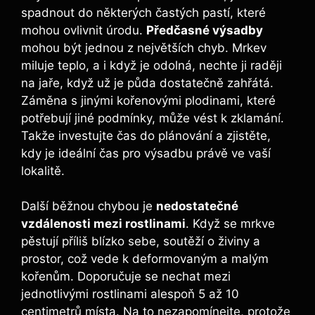
spadnout do některých častých pastí, které
mohou ovlivnit úrodu.
Předčasné výsadby
mohou být jednou z největších chyb. Mrkev
miluje teplo, a i když je odolná, nechte ji raději
na jaře, když už je půda dostatečně zahřátá.
Záměna s jinými kořenovými plodinami, které
potřebují jiné podmínky, může vést k zklamání.
Takže investujte čas do plánování a zjistěte,
kdy je ideální čas pro výsadbu právě ve vaší
lokalitě.
Další běžnou chybou je
nedostatečné
vzdálenosti mezi rostlinami
. Když se mrkve
pěstují příliš blízko sebe, soutěží o živiny a
prostor, což vede k deformovaným a malým
kořenům. Doporučuje se nechat mezi
jednotlivými rostlinami alespoň 5 až 10
centimetrů místa. Na to nezapomínejte, protože