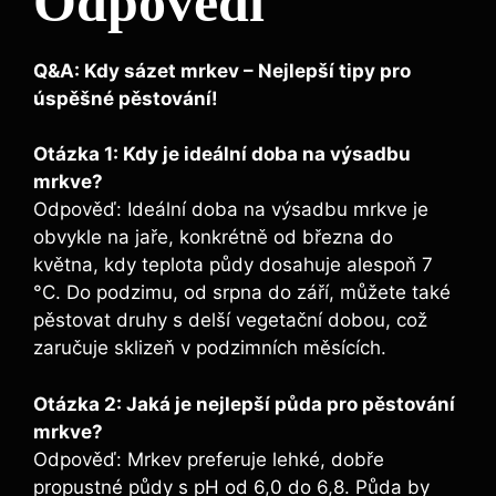
Odpovědi
Q&A: Kdy sázet mrkev – Nejlepší tipy pro
úspěšné pěstování!
Otázka 1: Kdy je ideální doba na výsadbu
mrkve?
Odpověď: Ideální doba na výsadbu mrkve je
obvykle na jaře, konkrétně od března do
května, kdy teplota půdy dosahuje alespoň 7
°C. Do podzimu, od srpna do září, můžete také
pěstovat druhy s delší vegetační dobou, což
zaručuje sklizeň v podzimních měsících.
Otázka 2: Jaká je nejlepší půda pro pěstování
mrkve?
Odpověď: Mrkev preferuje lehké, dobře
propustné půdy s pH od 6,0 do 6,8. Půda by