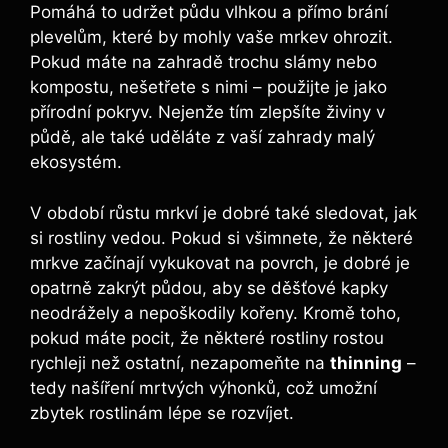
Pomáhá to udržet půdu vlhkou a přímo brání
plevelům, které by mohly vaše mrkev ohrozit.
Pokud máte na zahradě trochu slámy nebo
kompostu, nešetřete s nimi – použijte je jako
přírodní pokryv. Nejenže tím zlepšíte živiny v
půdě, ale také uděláte z vaší zahrady malý
ekosystém.
V období růstu mrkví je dobré také sledovat, jak
si rostliny vedou. Pokud si všimnete, že některé
mrkve začínají vykukovat na povrch, je dobré je
opatrně zakrýt půdou, aby se děšťové kapky
neodrážely a nepoškodily kořeny. Kromě toho,
pokud máte pocit, že některé rostliny rostou
rychleji než ostatní, nezapomeňte na
thinning
–
tedy našíření mrtvých výhonků, což umožní
zbytek rostlinám lépe se rozvíjet.