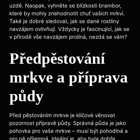
uzdě. Naopak, vyhněte se blízkosti brambor,
které by mohly znehodnotit chuť vašich mrkví.
Také je dobré sledovat, jak se dané rostliny
navzájem ovlivňují. Vždycky je fascinující, jak se
v přírodě vše navzájem prolíná, nezdá se vám?
Předpěstování
mrkve a příprava
půdy
Před pěstováním mrkve je klíčové věnovat
pozornost přípravě půdy. Správná půda je jako
pohovka pro vaše mrkve – musí být pohodlná a
pro ně příjemná. Ideální je, aby byla dobře