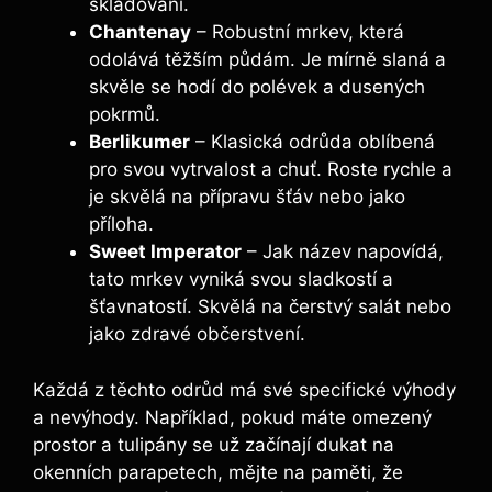
skladování.
Chantenay
– Robustní mrkev, která
odolává těžším půdám. Je mírně slaná a
skvěle se hodí do polévek a dusených
pokrmů.
Berlikumer
– Klasická odrůda oblíbená
pro svou vytrvalost a chuť. Roste rychle a
je skvělá na přípravu šťáv nebo jako
příloha.
Sweet Imperator
– Jak název napovídá,
tato mrkev vyniká svou sladkostí a
šťavnatostí. Skvělá na čerstvý salát nebo
jako zdravé občerstvení.
Každá z těchto odrůd má své specifické výhody
a nevýhody. Například, pokud máte omezený
prostor a tulipány se už začínají dukat na
okenních parapetech, mějte na paměti, že