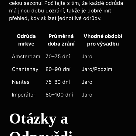
celou sezonu! Počítejte s tím, že každé odrůda
má jinou dobu dozrání, takže je dobré mít
přehled, kdy sklízet jednotlivé odrůdy.
Odrůda
Průměrná
Vhodné období
mrkve
doba zrání
pro výsadbu
Amsterdam
70–75 dní
Jaro
Chantenay
80–90 dní
Jaro/Podzim
Nantes
75–80 dní
Jaro
Imperátor
80–100 dní
Jaro
Otázky a