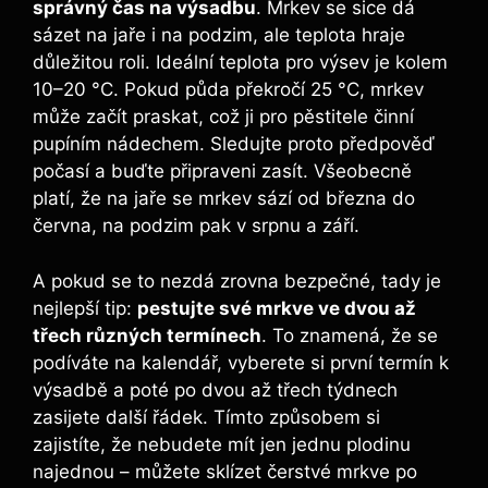
správný čas na výsadbu
. Mrkev se sice dá
sázet na jaře i na podzim, ale teplota hraje
důležitou roli. Ideální teplota pro výsev je kolem
10–20 °C. Pokud půda překročí 25 °C, mrkev
může začít praskat, což ji pro pěstitele činní
pupíním nádechem. Sledujte proto předpověď
počasí a buďte připraveni zasít. Všeobecně
platí, že na jaře se mrkev sází od března do
června, na podzim pak v srpnu a září.
A pokud se to nezdá zrovna bezpečné, tady je
nejlepší tip:
pestujte své mrkve ve dvou až
třech různých termínech
. To znamená, že se
podíváte na kalendář, vyberete si první termín k
výsadbě a poté po dvou až třech týdnech
zasijete další řádek. Tímto způsobem si
zajistíte, že nebudete mít jen jednu plodinu
najednou – můžete sklízet čerstvé mrkve po