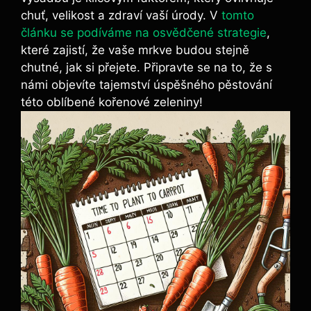
chuť, velikost a zdraví vaší úrody. V
tomto
článku se podíváme na osvědčené strategie
,
které zajistí, že vaše mrkve budou stejně
chutné, jak si přejete. Připravte se na to, že s
námi objevíte tajemství úspěšného pěstování
této oblíbené kořenové zeleniny!