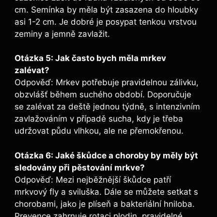
cm. Semínka by měla být zasazena do hloubky
asi 1-2 cm. Je dobré je posypat tenkou vrstvou
zeminy a jemně zavlažit.
Otázka 5: Jak často bych měla mrkev
zalévat?
Odpověď: Mrkev potřebuje pravidelnou zálivku,
obzvlášť během suchého období. Doporučuje
se zalévat za deště jednou týdně, s intenzivním
zavlažováním v případě sucha, kdy je třeba
udržovat půdu vlhkou, ale ne přemokřenou.
Otázka 6: Jaké škůdce a choroby by měly být
sledovány při pěstování mrkve?
Odpověď: Mezi nejběžnější škůdce patří
mrkvový fly a sviluška. Dále se můžete setkat s
chorobami, jako je plíseň a bakteriální hniloba.
Prevence zahrnuje rotaci plodin, pravidelné