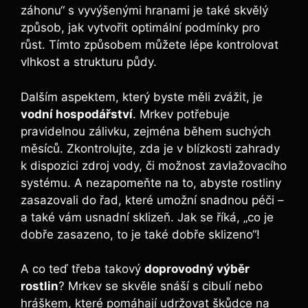
záhonu“ s vyvýšenými hranami je také skvělý
způsob, jak vytvořit optimální podmínky pro
růst. Tímto způsobem můžete lépe kontrolovat
vlhkost a strukturu půdy.
Dalším aspektem, který byste měli zvážit, je
vodní hospodářství
. Mrkev potřebuje
pravidelnou zálivku, zejména během suchých
měsíců. Zkontrolujte, zda je v blízkosti zahrady
k dispozici zdroj vody, či možnost zavlažovacího
systému. A nezapomeňte na to, abyste rostliny
zasazovali do řad, které umožní snadnou péči –
a také vám usnadní sklizeň. Jak se říká, „co je
dobře zasazeno, to je také dobře sklizeno“!
A co teď třeba takový
doprovodný výběr
rostlin
? Mrkev se skvěle snáší s cibulí nebo
hráškem, které pomáhají udržovat škůdce na