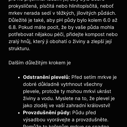
prokysličená, písčitá nebo hlinitopísčitá, neboť
mrkev nerada sedí v těžkých, jílovitých půdách.
Důležité je také, aby pH půdy bylo kolem 6.0 až
6.8. Pokud máte pocit, že by vaše půda mohla
potřebovat nějakou péči, přidejte kompost nebo
zralý hnůj, který ji obohatí o živiny a zlepší její
strukturu.
Dalším důležitým krokem je
Odstranění plevelů:
Před setím mrkve je
dobré důkladně vytrhnout všechny
plevele, protože ty mohou mrkvi ukrást
živiny a vodu. Myslete na to, že plevel je
jako zloděj ve vaší zahradní království!
Provzdušnění půdy:
Půdu před
výsadbou vyorávejte a provzdušněte.
Pomůže to kořenům mrkve se snadno