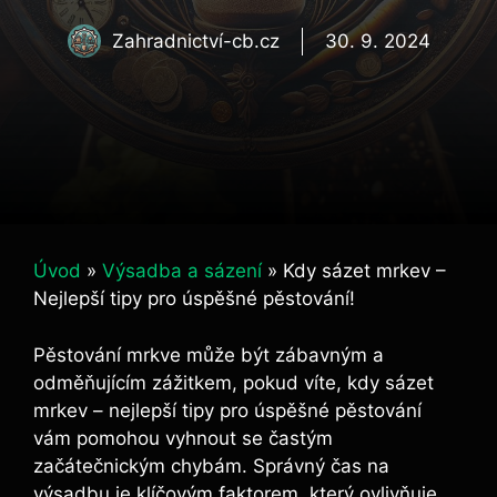
Zahradnictví-cb.cz
30. 9. 2024
Úvod
»
Výsadba a sázení
»
Kdy sázet mrkev –
Nejlepší tipy pro úspěšné pěstování!
Pěstování mrkve může být zábavným a
odměňujícím zážitkem, pokud víte, kdy sázet
mrkev – nejlepší tipy pro úspěšné pěstování
vám pomohou vyhnout se častým
začátečnickým chybám. Správný čas na
výsadbu je klíčovým faktorem, který ovlivňuje