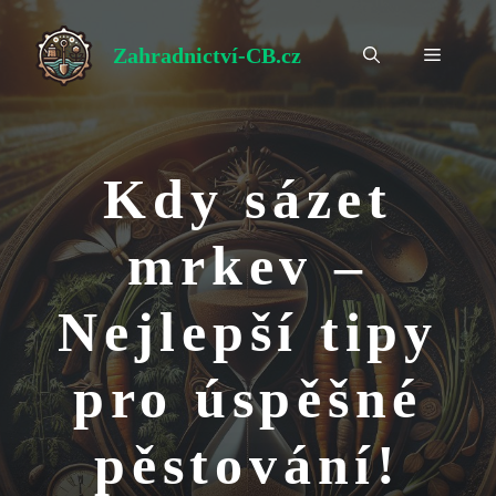
Přeskočit
na
Zahradnictví-CB.cz
Menu
obsah
Kdy sázet
mrkev –
Nejlepší tipy
pro úspěšné
pěstování!