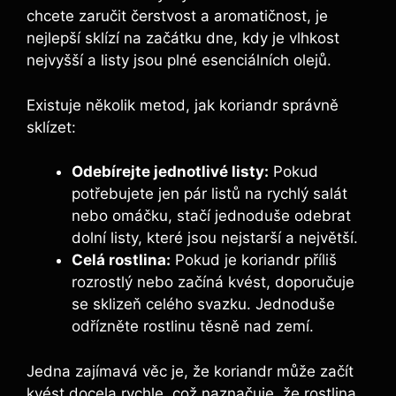
chcete zaručit čerstvost a aromatičnost, je
nejlepší sklízí na začátku dne, kdy je vlhkost
nejvyšší a listy jsou plné esenciálních olejů.
Existuje několik metod, jak koriandr správně
sklízet:
Odebírejte jednotlivé listy:
Pokud
potřebujete jen pár listů na rychlý salát
nebo omáčku, stačí jednoduše odebrat
dolní listy, které jsou nejstarší a největší.
Celá rostlina:
Pokud je koriandr příliš
rozrostlý nebo začíná kvést, doporučuje
se sklizeň celého svazku. Jednoduše
odřízněte rostlinu těsně nad zemí.
Jedna zajímavá věc je, že koriandr může začít
kvést docela rychle, což naznačuje, že rostlina