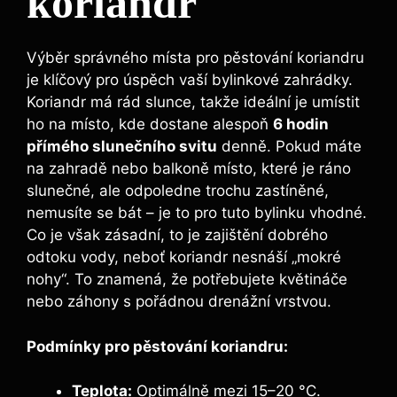
koriandr
Výběr správného místa pro pěstování koriandru
je klíčový pro úspěch vaší bylinkové zahrádky.
Koriandr má rád slunce, takže ideální je umístit
ho na místo, kde dostane alespoň
6 hodin
přímého slunečního svitu
denně. Pokud máte
na zahradě nebo balkoně místo, které je ráno
slunečné, ale odpoledne trochu zastíněné,
nemusíte se bát – je to pro tuto bylinku vhodné.
Co je však zásadní, to je zajištění dobrého
odtoku vody, neboť koriandr nesnáší „mokré
nohy“. To znamená, že potřebujete květináče
nebo záhony s pořádnou drenážní vrstvou.
Podmínky pro pěstování koriandru:
Teplota:
Optimálně mezi 15–20 °C.