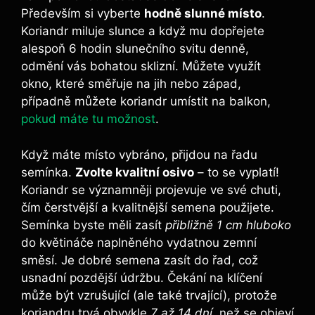
Především si vyberte
hodně slunné místo
.
Koriandr miluje slunce a když mu dopřejete
alespoň 6 hodin slunečního svitu denně,
odmění vás bohatou sklizní. Můžete využít
okno, které směřuje na jih nebo západ,
případně můžete koriandr umístit na balkon,
pokud máte tu možnost
.
Když máte místo vybráno, přijdou na řadu
semínka.
Zvolte kvalitní osivo
– to se vyplatí!
Koriandr se významněji projevuje ve své chuti,
čím čerstvější a kvalitnější semena použijete.
Semínka byste měli zasít
přibližně 1 cm hluboko
do květináče naplněného vydatnou zemní
směsí. Je dobré semena zasít do řad, což
usnadní pozdější údržbu. Čekání na klíčení
může být vzrušující (ale také trvající), protože
koriandru trvá obvykle
7 až 14 dní
, než se objeví