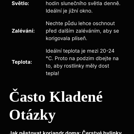
Světlo:
hodin slunečního světla denně.
Ideální je jižní okno.
Nechte půdu lehce oschnout
Zalévání:
před dalším zaléváním, aby se
korigovala plíseň.
Ideální teplota je mezi 20-24
°C. Proto na podzim dbejte na
Teplota:
to, aby rostlinky měly dost
tepla!
Často Kladené
Otázky
Jak pěstovat koriandr doma: Čerstvé bylinky