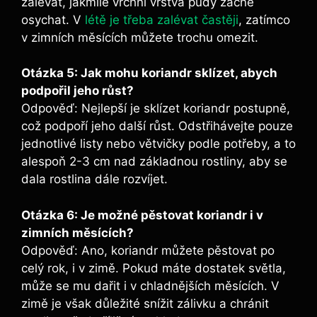
zalévat, jakmile vrchní vrstva půdy začne
osychat. V
létě je třeba zalévat častěji
, zatímco
v zimních měsících můžete trochu omezit.
Otázka 5: Jak mohu koriandr sklízet, abych
podpořil jeho růst?
Odpověď: Nejlepší je sklízet koriandr postupně,
což podpoří jeho další růst. Odstřihávejte pouze
jednotlivé listy nebo větvičky podle potřeby, a to
alespoň 2-3 cm nad základnou rostliny, aby se
dala rostlina dále rozvíjet.
Otázka 6: Je možné pěstovat koriandr i v
zimních měsících?
Odpověď: Ano, koriandr můžete pěstovat po
celý rok, i v zimě. Pokud máte dostatek světla,
může se mu dařit i v chladnějších měsících. V
zimě je však důležité snížit zálivku a chránit