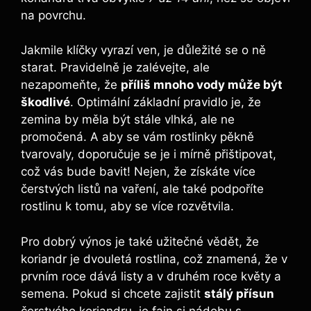
na povrchu.
Jakmile klíčky vyrazí ven, je důležité se o ně
starat. Pravidelně je zalévejte, ale
nezapomeňte, že
příliš mnoho vody může být
škodlivé
. Optimální základní pravidlo je, že
zemina by měla být stále vlhká, ale ne
promočená. A aby se vám rostlinky pěkně
tvarovaly, doporučuje se je i mírně přištipovat,
což vás bude bavit! Nejen, že získáte více
čerstvých listů na vaření, ale také podpoříte
rostlinu k tomu, aby se více rozvětvila.
Pro dobrý výnos je také užitečné vědět, že
koriandr je dvouletá rostlina, což znamená, že v
prvním roce dává listy a v druhém roce květy a
semena. Pokud si chcete zajistit
stálý přísun
čerstvého koriandru, je fajn si nádobu s