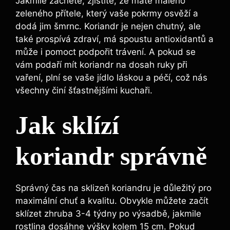
Jakmile začnete, zjistíte, že máte malého
zeleného přítele, který vaše pokrmy osvěží a
dodá jim šmrnc. Koriandr je nejen chutný, ale
také prospívá zdraví, má spoustu antioxidantů a
může i pomoct podpořit trávení. A pokud se
vám podaří mít koriandr na dosah ruky při
vaření, plní se vaše jídlo láskou a péčí, což nás
všechny činí šťastnějšími kuchaři.
Jak sklízí
koriandr správně
Správný čas na sklizeň koriandru je důležitý pro
maximální chuť a kvalitu. Obvykle můžete začít
sklízet zhruba 3-4 týdny po výsadbě, jakmile
rostlina dosáhne výšky kolem 15 cm. Pokud