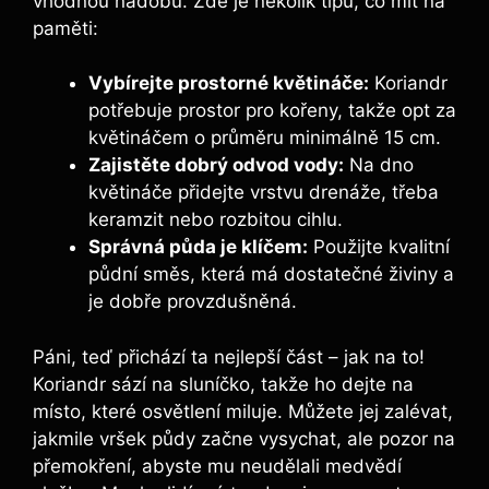
vhodnou nádobu. Zde je několik tipů, co mít na
paměti:
Vybírejte prostorné květináče:
Koriandr
potřebuje prostor pro kořeny, takže opt za
květináčem o průměru minimálně 15 cm.
Zajistěte dobrý odvod vody:
Na dno
květináče přidejte vrstvu drenáže, třeba
keramzit nebo rozbitou cihlu.
Správná půda je klíčem:
Použijte kvalitní
půdní směs, která má dostatečné živiny a
je dobře provzdušněná.
Páni, teď přichází ta nejlepší část – jak na to!
Koriandr sází na sluníčko, takže ho dejte na
místo, které osvětlení miluje. Můžete jej zalévat,
jakmile vršek půdy začne vysychat, ale pozor na
přemokření, abyste mu neudělali medvědí