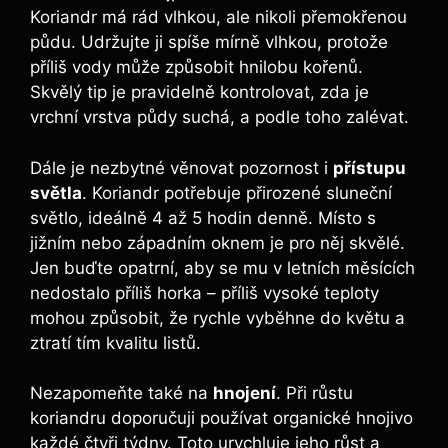
Koriandr má rád vlhkou, ale nikoli přemokřenou
půdu. Udržujte ji spíše mírně vlhkou, protože
příliš vody může způsobit hnilobu kořenů.
Skvělý tip je pravidelně kontrolovat, zda je
vrchní vrstva půdy suchá, a podle toho zalévat.
Dále je nezbytné věnovat pozornost i
přístupu
světla
. Koriandr potřebuje přirozené sluneční
světlo, ideálně 4 až 5 hodin denně. Místo s
jižním nebo západním oknem je pro něj skvělé.
Jen buďte opatrní, aby se mu v letních měsících
nedostalo příliš horka – příliš vysoké teploty
mohou způsobit, že rychle vyběhne do květu a
ztratí tím kvalitu listů.
Nezapomeňte také na
hnojení
. Při růstu
koriandru doporučuji používat organické hnojivo
každé čtyři týdny. Toto urychluje jeho růst a