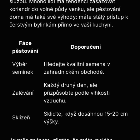
službu. Mnoho lidí má tendenci zasazovat
koriandr do volné půdy venku, ale pěstování
doma má také své výhody: máte stálý přístup k
čerstvým bylinkám přímo ve vaší kuchyni.
Fáze
Doporučení
pěstování
Výběr
Hledejte kvalitní semena v
semínek
zahradnickém obchodě.
Každý druhý den, ale
Zalévání
přizpůsobte podle vlhkosti
vzduchu.
Skliďte, když dosáhnou 15-20 cm
Sklizeň
výšky.