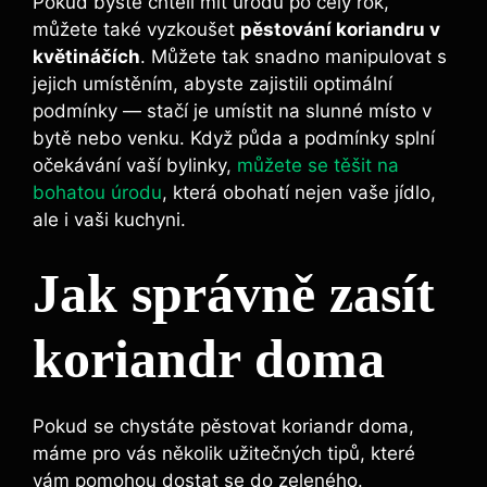
Pokud byste chtěli mít úrodu po celý rok,
můžete také vyzkoušet
pěstování koriandru v
květináčích
. Můžete tak snadno manipulovat s
jejich umístěním, abyste zajistili optimální
podmínky — stačí je umístit na slunné místo v
bytě nebo venku. Když půda a podmínky splní
očekávání vaší bylinky,
můžete se těšit na
bohatou úrodu
, která obohatí nejen vaše jídlo,
ale i vaši kuchyni.
Jak správně zasít
koriandr doma
Pokud se chystáte pěstovat koriandr doma,
máme pro vás několik užitečných tipů, které
vám pomohou dostat se do zeleného.