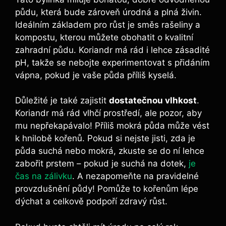
půdu, která bude zároveň úrodná a plná živin.
Ideálním základem pro růst je směs rašeliny a
kompostu, kterou můžete obohatit o kvalitní
zahradní půdu. Koriandr má rád i lehce zásadité
pH, takže se nebojte experimentovat s přidáním
vápna, pokud je vaše půda příliš kyselá.
Důležité je také zajistit
dostatečnou vlhkost
.
Koriandr má rád vlhčí prostředí, ale pozor, aby
mu nepřekapávalo! Příliš mokrá půda může vést
k hnilobě kořenů. Pokud si nejste jisti, zda je
půda suchá nebo mokrá, zkuste se do ní lehce
zabořit prstem – pokud je suchá na dotek,
je
čas na zálivku
. A nezapomeňte na pravidelné
provzdušnění půdy! Pomůže to kořenům lépe
dýchat a celkově podpoří zdravý růst.