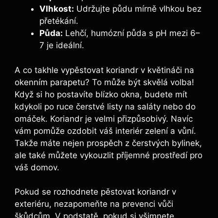
Vlhkost:
Udržujte půdu mírně vlhkou bez
přetékání.
Půda:
Lehčí, humózní půda s pH mezi 6–
7 je ideální.
A co takhle vypěstovat koriandr v květináči na
okenním parapetu? To může být skvělá volba!
Když si ho postavíte blízko okna, budete mít
kdykoli po ruce čerstvé listy na saláty nebo do
omáček. Koriandr je velmi přizpůsobivý. Navíc
vám pomůže ozdobit váš interiér zelení a vůní.
Takže máte nejen prospěch z čerstvých bylinek,
ale také můžete vykouzlit příjemné prostředí pro
váš domov.
Pokud se rozhodnete pěstovat koriandr v
exteriéru, nezapomeňte na prevenci vůči
škůdcům. V podstatě, pokud si všimnete