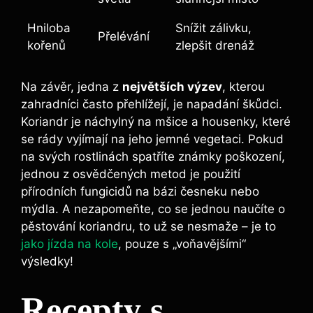
Hniloba
Snížit zálivku,
Přelévání
kořenů
zlepšit drenáž
Na závěr, jedna z
největších výzev
, kterou
zahradníci často přehlížejí, je napadání škůdci.
Koriandr je náchylný na mšice a housenky, které
se rády vyjímají na jeho jemné vegetaci. Pokud
na svých rostlinách spatříte známky poškození,
jednou z osvědčených metod je použití
přírodních fungicidů na bázi česneku nebo
mýdla. A nezapomeňte, co se jednou naučíte o
pěstování koriandru, to už se nesmaže – je to
jako jízda na kole
, pouze s „voňavějšími“
výsledky!
Recepty s