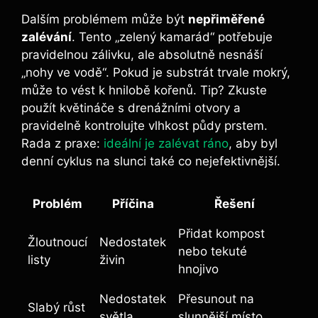
Dalším problémem může být
nepřiměřené
zalévání
. Tento „zelený kamarád“ potřebuje
pravidelnou zálivku, ale absolutně nesnáší
„nohy ve vodě“. Pokud je substrát trvale mokrý,
může to vést k hnilobě kořenů. Tip? Zkuste
použít květináče s drenážními otvory a
pravidelně kontrolujte vlhkost půdy prstem.
Rada z praxe:
ideální je zalévat ráno
, aby byl
denní cyklus na slunci také co nejefektivnější.
Problém
Příčina
Řešení
Přidat kompost
Žloutnoucí
Nedostatek
nebo tekuté
listy
živin
hnojivo
Nedostatek
Přesunout na
Slabý růst
světla
slunnější místo