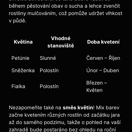
během pěstování obav o sucha a lehce zvenčit
rostliny mulčováním, což pomůže udržet vlhkost
v půdě.
Vhodné
Květina
Doba kvetení
stanoviště
Petúnie
Slunné
Červen – Říjen
Sněženka
Polostín
Únor – Duben
Březen –
Fialka
Polostín
Květen
Nezapomeňte také na
směs květin
! Mix barev
začne kvetením různých rostlin od začátku jara
až do samého podzimu, takže o pohled na vaší
zahradě bude postaráno bez ohledu na roční