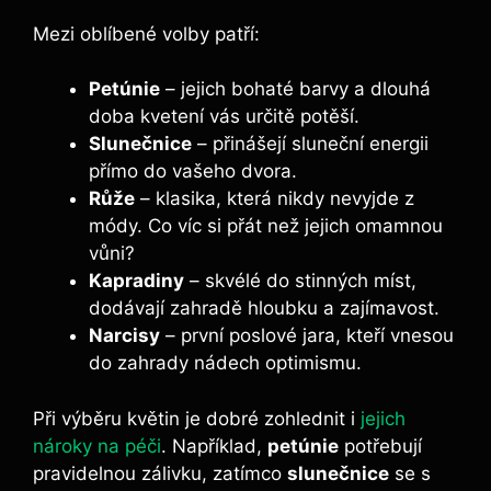
Mezi oblíbené volby patří:
Petúnie
– jejich bohaté barvy a dlouhá
doba kvetení vás určitě potěší.
Slunečnice
– přinášejí sluneční energii
přímo do vašeho dvora.
Růže
– klasika, která nikdy nevyjde z
módy. Co víc si přát než jejich omamnou
vůni?
Kapradiny
– skvélé do stinných míst,
dodávají zahradě hloubku a zajímavost.
Narcisy
– první poslové jara, kteří vnesou
do zahrady nádech optimismu.
Při výběru květin je dobré zohlednit i
jejich
nároky na péči
. Například,
petúnie
potřebují
pravidelnou zálivku, zatímco
slunečnice
se s