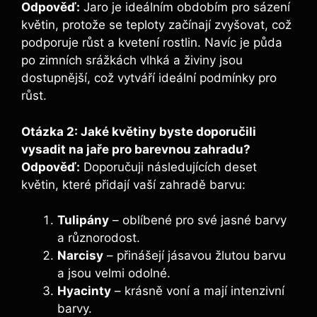
Odpověď:
Jaro je ideálním obdobím pro sázení
květin, protože se teploty začínají zvyšovat, což
podporuje růst a kvetení rostlin. Navíc je půda
po zimních srážkách vlhká a živiny jsou
dostupnější, což vytváří ideální podmínky pro
růst.
Otázka 2: Jaké květiny byste doporučili
vysadit na jaře pro barevnou zahradu?
Odpověď:
Doporučuji následujících deset
květin, které přidají vaší zahradě barvu:
Tulipány
– oblíbené pro své jasné barvy
a různorodost.
Narcisy
– přinášejí jásavou žlutou barvu
a jsou velmi odolné.
Hyacinty
– krásně voní a mají intenzivní
barvy.