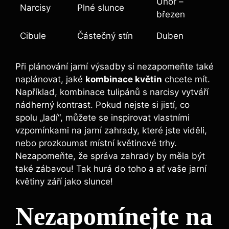
Únor –
Narcisy
Plné slunce
březen
Cibule
Částečný stín
Duben
Při plánování jarní výsadby si nezapomeňte také
naplánovat, jaké
kombinace květin
chcete mít.
Například, kombinace tulipánů s narcisy vytváří
nádherný kontrast. Pokud nejste si jistí, co
spolu „ladí“, můžete se inspirovat vlastními
vzpomínkami na jarní zahrady, které jste viděli,
nebo prozkoumat místní květinové trhy.
Nezapomeňte, že správa zahrady by měla být
také zábavou! Tak hurá do toho a ať vaše jarní
květiny září jako slunce!
Nezapomínejte na