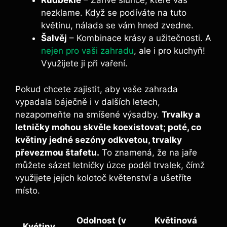
Rudbekie
– Zářivé slunce, které vás
nezklame. Když se podíváte na tuto
květinu, nálada se vám hned zvedne.
Šalvěj
– Kombinace krásy a užitečnosti. A
nejen pro vaši zahradu
, ale i pro kuchyň!
Využijete ji při vaření.
Pokud chcete zajistit, aby vaše zahrada
vypadala báječně i v dalších letech,
nezapomeňte na smíšené výsadby.
Trvalky a
letničky mohou skvěle koexistovat; poté, co
květiny jedné sezóny odkvetou, trvalky
převezmou štafetu.
To znamená, že na jaře
můžete sázet letničky úzce podél trvalek, čímž
využijete jejich kolotoč květenství a ušetříte
místo.
Odolnost (v
Květinová
Kvétiny