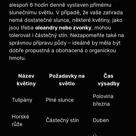
alespoň 6 hodin denně vystaven přímému
slunečnímu světlu. V případě, že vaše zahrada
nemá dostatečné slunce, některé květiny, jako
jsou třeba
oleandry nebo zvonky
, mohou
tolerovat i částečný stín. Nezapomeňte také na
správnou přípravu půdy – ideálně by měla být
dobře propustná a obohacená o organickou
hmotu.
Název
Požadavky na
Čas
květiny
světlo
výsadby
Polovina
Tulipány
Plné slunce
března
Horské
Částečný stín
Duben
růže