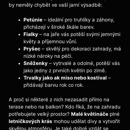
by neměly chybět ve vaší jarní výsadbě:
Petúnie
– ideální pro truhlíky a záhony,
přicházejí v široké škále barev.
Fialky
– na jaře vás potěší svými jemnými
květy a příjemnou vůní.
Pryšec
– skvělý pro dekoraci zahrady, má
nízké nároky na péči.
Sněženky
– vytrvalé a odolné, potěší vás
jako jedny z prvních květin po zimě.
Trvalky jako ak miso nebo kostival
–
přidávají barvu rok co rok.
A proč si některé z nich nezasadit přímo na
terase nebo na balkon? Kdo říká, že na zahradu
potřebujete velký prostor?
Malé květináče
plné
letničkových krás
mohou udělat divy a vytvořit
skvělou atmosféru. Je také dobré vzdát se