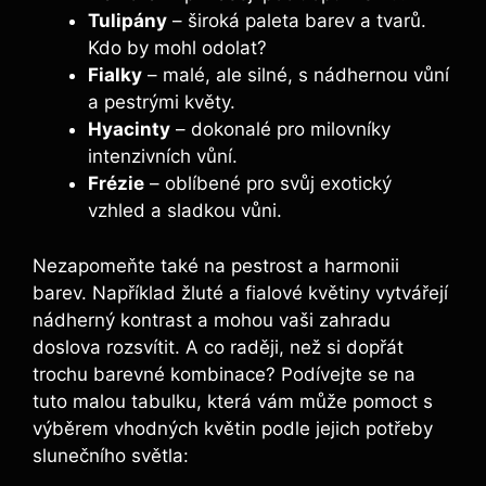
Tulipány
– široká paleta barev a tvarů.
Kdo by mohl odolat?
Fialky
– malé, ale silné, s nádhernou vůní
a pestrými květy.
Hyacinty
– dokonalé pro milovníky
intenzivních vůní.
Frézie
– oblíbené pro svůj exotický
vzhled a sladkou vůni.
Nezapomeňte také na pestrost a harmonii
barev. Například žluté a fialové květiny vytvářejí
nádherný kontrast a mohou vaši zahradu
doslova rozsvítit. A co raději, než si dopřát
trochu barevné kombinace? Podívejte se na
tuto malou tabulku, která vám může pomoct s
výběrem vhodných květin podle jejich potřeby
slunečního světla: