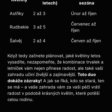
letech)
sezóna
Astříky
2 až 3
Únor až říjen
Červenec až
Rudbekie
3 až 5
říjen
Šalvěj
2 až 4
Červen až říjen
Když tedy začnete plánovat, jaké květiny letos
vysadíte, nezapomeňte, že kombinace trvalek a
letniček vám nejen přinese radost, ale také vaši
zahradu učiní živější a zajímavější.
Toto duo
dokáže zázraky!
A jak se říká, kdo se stará, ten
se má – a vaše zahrada vám za vaši péči vrátí
radost v podobě krásných květin, které potěší
celou rodinu.