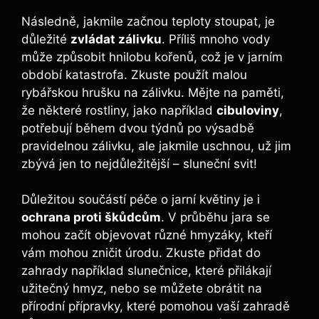
Následně, jakmile začnou teploty stoupat, je
důležité
zvládat zálivku
. Příliš mnoho vody
může způsobit hnilobu kořenů, což je v jarním
období katastrofa. Zkuste použít malou
rybářskou hrušku na zálivku. Mějte na paměti,
že některé rostliny, jako například
cibuloviny
,
potřebují během dvou týdnů po výsadbě
pravidelnou zálivku, ale jakmile uschnou, už jim
zbývá jen to nejdůležitější – sluneční svit!
Důležitou součástí péče o jarní květiny je i
ochrana proti škůdcům
. V průběhu jara se
mohou začít objevovat různé hmyzáky, kteří
vám mohou zničit úrodu. Zkuste přidat do
zahrady například slunečnice, které přilákají
užitečný hmyz, nebo se můžete obrátit na
přírodní přípravky, které pomohou vaší zahradě