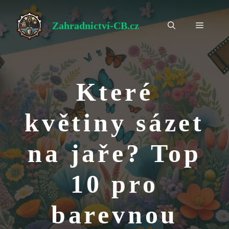
Přeskočit
na
Zahradnictví-CB.cz
Menu
obsah
Které
květiny sázet
na jaře? Top
10 pro
barevnou