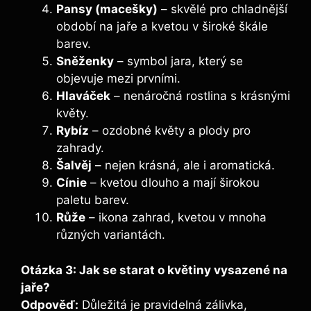
Pansy (macešky)
– skvělé pro chladnější
období na jaře a kvetou v široké škále
barev.
Sněženky
– symbol jara, který se
objevuje mezi prvními.
Hlaváček
– nenáročná rostlina s krásnými
květy.
Rybíz
– ozdobné květy a plody pro
zahrady.
Šalvěj
– nejen krásná, ale i aromatická.
Cínie
– kvetou dlouho a mají širokou
paletu barev.
Růže
– ikona zahrad, kvetou v mnoha
různých variantách.
Otázka 3: Jak se starat o květiny vysazené na
jaře?
Odpověď:
Důležitá je pravidelná zálivka,