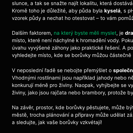
slunce, a tak se snažte najít lokalitu, která dostá
Kromě toho je důležité, aby půda byla
kyselá
, s p
vzorek půdy a nechat ho otestovat – to vám pomůže 
Dalším faktorem,
na který byste měli myslet
, je
dr
místo, které není náchylné k hromadění vody. Po
úvahu vyvýšené záhony jako praktické řešení. A p
vyhledejte místo, kde se borůvky můžou částečně 
V neposlední řadě se nebojte přemýšlet o
společn
Vhodnými rostlinami jsou například jahody nebo něk
konkurují méně pro živiny. Naopak, vyhýbejte se vy
živiny, jako jsou rajčata nebo brambory, protože 
Na závěr, prostor, kde borůvky pěstujete, může bý
městě, trocha plánování a přípravy může udělat zá
a sledujte, jak vaše borůvky vzkvétají!