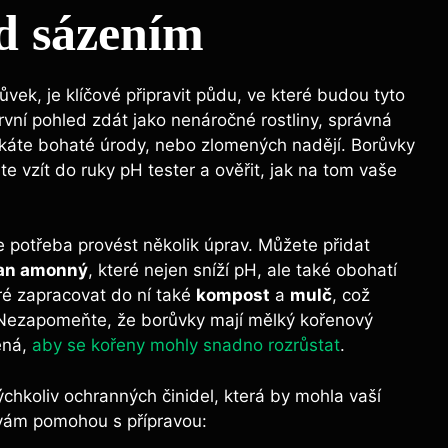
d sázením
vek, je klíčové připravit půdu, ve které budou tyto
rvní pohled zdát jako nenáročné rostliny, správná
káte bohaté úrody, nebo zlomených nadějí. Borůvky
e vzít do ruky pH tester a ověřit, jak na tom vaše
de potřeba provést několik úprav. Můžete přidat
ran amonný
, které nejen sníží pH, ale také obohatí
ré zapracovat do ní také
kompost
a
mulč
, což
 Nezapomeňte, že borůvky mají mělký kořenový
ěná,
aby se kořeny mohly snadno rozrůstat
.
ýchkoliv ochranných činidel, která by mohla vaší
 vám pomohou s přípravou: