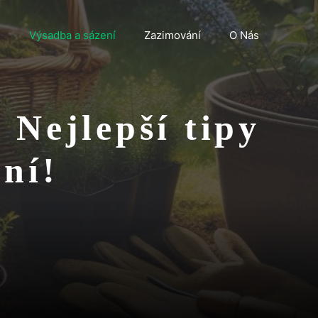
n
Výsadba a sázení
Zazimování
O Nás
 Nejlepší tipy
ní!