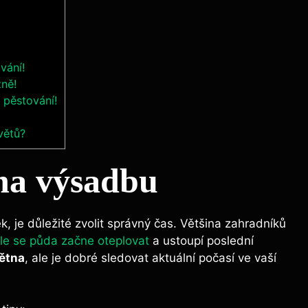
vání!
zně!
 pěstování!
větů?
 na výsadbu
je důležité zvolit správný čas. Většina zahradníků
le se půda začne oteplovat
a ustoupí poslední
ětna
, ale je dobré sledovat aktuální počasí ve vaší