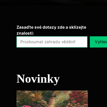
Zasaďte své dotazy zde a sklízejte
znalosti:
Vyhle
Novinky