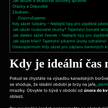
Jak sklízet a skladovat borůvky správně
Otázky a Odpovědi
Závěrem
Doporučujeme:
Kdy sázet tulipány – Nejlepší tipy pro úspěšné pěsto
Jak sázet roubované okurky? Tajemství bohaté skli
Jak daleko sázet česnek – Nejlepší tipy pro úspěšné
Jak sázet křen? Tajemství pikantní úrody odhaleno!
Osteospermum: Kdy sázet pro záplavu barevných k
Kdy je ideální čas
Pokud se chystáte na výsadbu kanadských borůvek, 
se shoduje, že ideální období je brzy na jaře,
jakmi
mrazíky. Obvykle to bývá v období od
února do kv
oblasti.