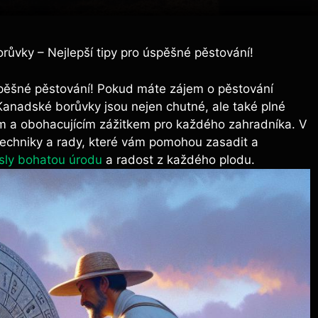
ůvky – Nejlepší tipy pro úspěšné pěstování!
spěšné pěstování! Pokud máte zájem o pěstování
Kanadské borůvky jsou nejen chutné, ale také plné
ým a obohacujícím zážitkem pro každého zahradníka. V
techniky a rady, které vám pomohou zasadit a
sly bohatou úrodu
a radost z každého plodu.