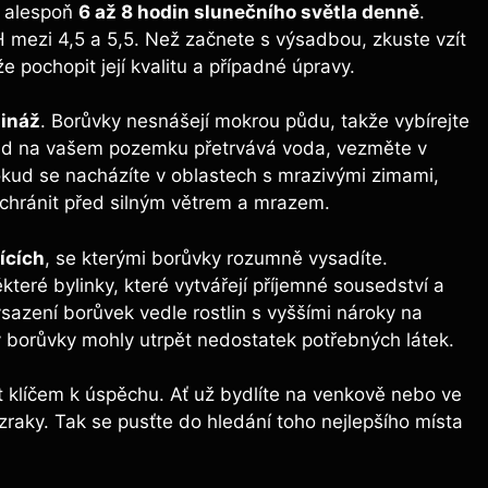
vá alespoň
6 až 8 hodin slunečního světla denně
.
H mezi 4,5 a 5,5. Než začnete s výsadbou, zkuste vzít
pochopit její kvalitu a případné úpravy.
aináž
. Borůvky nesnášejí mokrou půdu, takže vybírejte
kud na vašem pozemku přetrvává voda, vezměte v
okud se nacházíte v oblastech s mrazivými zimami,
chránit před silným větrem a mrazem.
ících
, se kterými borůvky rozumně vysadíte.
teré bylinky, které vytvářejí příjemné sousedství a
sazení borůvek vedle rostlin s vyššími nároky na
by borůvky mohly utrpět nedostatek potřebných látek.
t klíčem k úspěchu. Ať už bydlíte na venkově nebo ve
zraky. Tak se pusťte do hledání toho nejlepšího místa