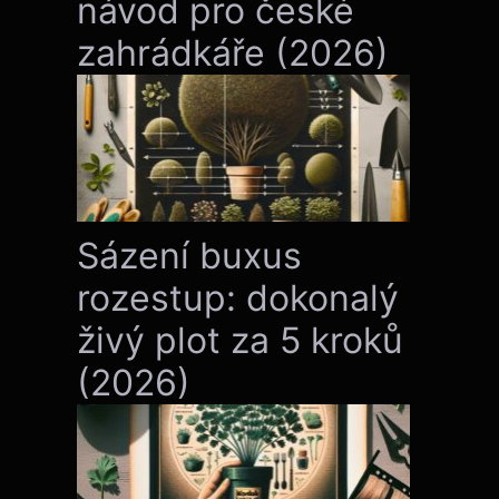
návod pro české
zahrádkáře (2026)
Sázení buxus
rozestup: dokonalý
živý plot za 5 kroků
(2026)