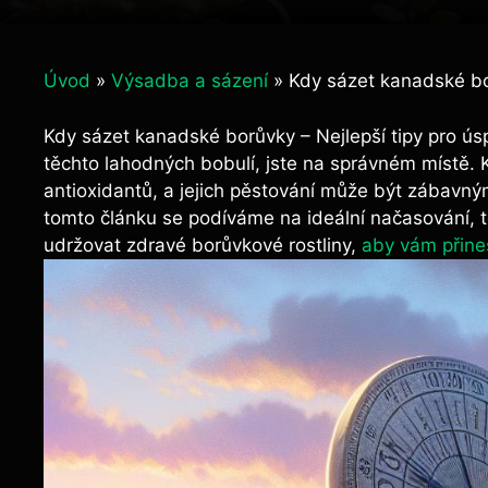
Úvod
»
Výsadba a sázení
»
Kdy sázet kanadské bor
Kdy sázet kanadské borůvky – Nejlepší tipy pro ú
těchto lahodných bobulí, jste na správném místě. 
antioxidantů, a jejich pěstování může být zábavn
tomto článku se podíváme na ideální načasování, 
udržovat zdravé borůvkové rostliny,
aby vám přine