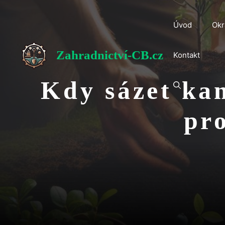
Přeskočit
na
Úvod
Okr
obsah
Zahradnictví-CB.cz
Kontakt
Kdy sázet kan
pr