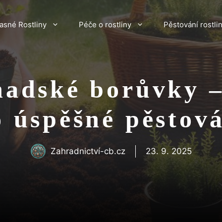
asné Rostliny
Péče o rostliny
Pěstování rostli
adské borůvky –
o úspěšné pěstová
Zahradnictví-cb.cz
23. 9. 2025