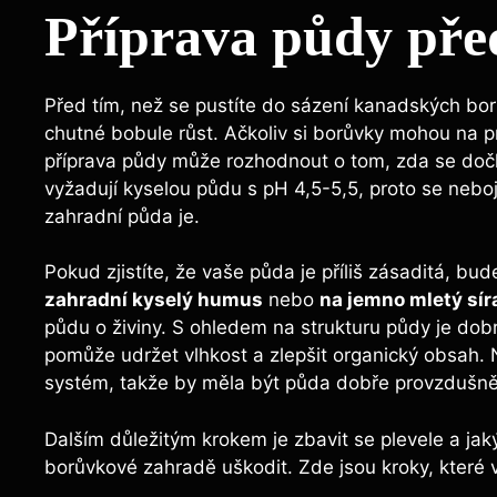
Příprava půdy pře
Před tím, než se pustíte do sázení kanadských borů
chutné bobule růst. Ačkoliv si borůvky mohou na p
příprava půdy může rozhodnout o tom, zda se doč
vyžadují kyselou půdu s pH 4,5-5,5, proto se nebojt
zahradní půda je.
Pokud zjistíte, že vaše půda je příliš zásaditá, bu
zahradní kyselý humus
nebo
na jemno mletý sí
půdu o živiny. S ohledem na strukturu půdy je dob
pomůže udržet vlhkost a zlepšit organický obsah.
systém, takže by měla být půda dobře provzdušn
Dalším důležitým krokem je zbavit se plevele a jak
borůvkové zahradě uškodit. Zde jsou kroky, které