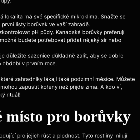
tipy:
 lokalita má své specifické mikroklima. Snažte se
t první listy borůvek ve vaší zahradě.
kontrolovat pH půdy. Kanadské borůvky preferují
možná budete potřebovat přidat nějaký sír nebo
e důležité sazenice důkladně zalít, aby se dobře
 období v prvním roce.
ěkteré zahradníky lákají také podzimní měsíce. Můžete
pomohou zapustit kořeny než přijde zima. A kdo ví,
ý rituál!
é místo pro borůvky
ící pro jejich růst a plodnost. Tyto rostliny milují