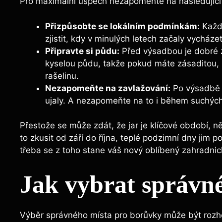
Pro maximální úspěch nezapomeňte na následující 
Přizpůsobte se lokálním podmínkám:
Každá
zjistit, kdy v minulých letech začaly vycháze
Připravte si půdu:
Před výsadbou je dobré z
kyselou půdu, takže pokud máte zásaditou, 
rašelinu.
Nezapomeňte na zavlažování:
Po výsadbě j
ujaly. A nezapomeňte na to i během suchých
Přestože se může zdát, že jar je klíčové období, n
to zkusit od září do října, teplé podzimní dny jim 
třeba se z toho stane váš nový oblíbený zahradnick
Jak vybrat správn
Výběr správného místa pro borůvky může být rozhoduj