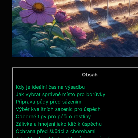
Obsah
Kdy je ideální čas na výsadbu
Jak vybrat správné místo pro borůvky
Příprava půdy před sázením
Výběr kvalitních sazenic pro úspěch
Odborné tipy pro péči o rostliny
Zálivka a hnojení jako klíč k úspěchu
Ochrana před škůdci a chorobami