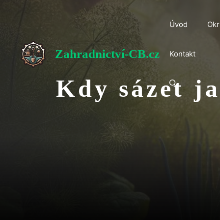
Přeskočit
na
Úvod
Okr
obsah
Zahradnictví-CB.cz
Kontakt
Kdy sázet j