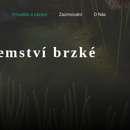
n
Výsadba a sázení
Zazimování
O Nás
emství brzké