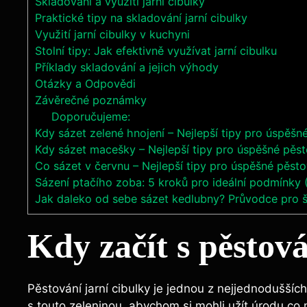
Skladování a využití jarní cibulky
Praktické tipy na skladování jarní cibulky
Využití jarní cibulky v kuchyni
Stolní tipy: Jak efektivně využívat jarní cibulku
Příklady skladování a jejich výhody
Otázky a Odpovědi
Závěrečné poznámky
Doporučujeme:
Kdy sázet zelené hnojení – Nejlepší tipy pro úspěšn
Kdy sázet macešky – Nejlepší tipy pro úspěšné pěst
Co sázet v červnu – Nejlepší tipy pro úspěšné pěsto
Sázení ptačího zoba: 5 kroků pro ideální podmínky
Jak daleko od sebe sázet kedlubny? Průvodce pro 
Kdy začít s pěstov
Pěstování jarní cibulky je jednou z nejjednodušších
s touto zeleninou, abychom si mohli užít úrodu co 