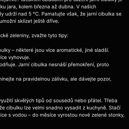
tku jara, kolem března až dubna. V našich
y udrží nad 5 °C. Pamatujte však, že jarní cibulka se
umožní sklízet ještě dříve.
ké zeleniny, zvažte tyto tipy:
bulky – některé jsou více aromatické, jiné sladší.
více vyhovuje.
dňuje. Jarní cibulka nesnáší přemokření, proto
ejte na pravidelnou zálivku, ale dávejte pozor,
o využití skvělých tipů od sousedů nebo přátel. Třeba
e cibulku lze velmi snadno vysadit z kuchyně. Stačí
enice s vodou – do měsíce vyrostou nové zelené stonky,