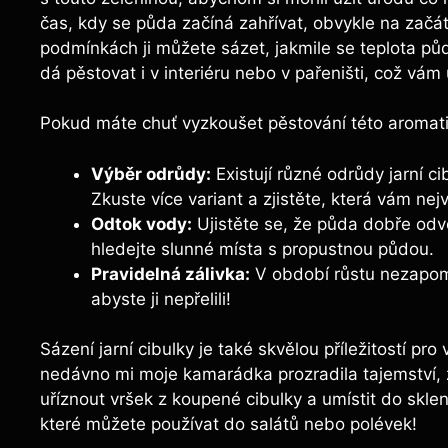
čas, kdy se půda začíná zahřívat, obvykle na začá
podmínkách ji můžete sázet, jakmile se teplota půd
dá pěstovat i v interiéru nebo v pařeništi, což vám 
Pokud máte chuť vyzkoušet pěstování této aromatic
Výběr odrůdy:
Existují různé odrůdy jarní ci
Zkuste více variant a zjistěte, která vám nej
Odtok vody:
Ujistěte se, že půda dobře odvo
hledejte slunné místa s propustnou půdou.
Pravidelná zálivka:
V období růstu nezapomín
abyste ji nepřelili!
Sázení jarní cibulky je také skvělou příležitostí pr
nedávno mi moje kamarádka prozradila tajemství, ž
uříznout vršek z koupené cibulky a umístit do skl
které můžete používat do salátů nebo polévek!