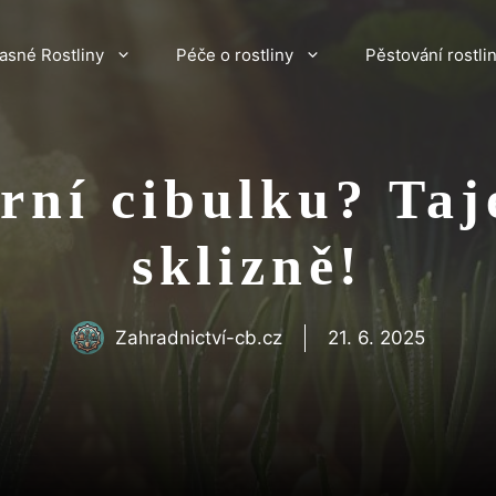
asné Rostliny
Péče o rostliny
Pěstování rostli
arní cibulku? Taj
sklizně!
Zahradnictví-cb.cz
21. 6. 2025