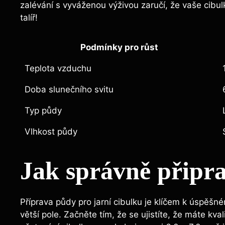
zalévání s vyváženou výživou zaručí, že vaše cibul
talíř!
Podmínky pro růst
Teplota vzduchu
Doba slunečního svitu
Typ půdy
Vlhkost půdy
Jak správně připr
Příprava půdy pro jarní cibulku je klíčem k úspěš
větší pole. Začněte tím, že se ujistíte, že máte k