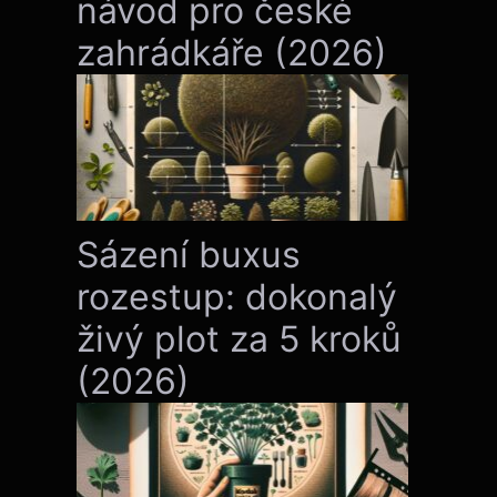
návod pro české
zahrádkáře (2026)
Sázení buxus
rozestup: dokonalý
živý plot za 5 kroků
(2026)