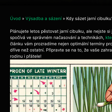
Úvod
»
Výsadba a sázení
»
Kdy sázet jarní cibulku
Plánujete letos pěstovat jarní cibulku, ale nejste si 
spočívá ve správném načasování a technikách,
kt
článku vám prozradíme nejen optimální termíny pro v
dříve než ostatní. Připravte se na to, že vaše zahr
rodinu i přátele!