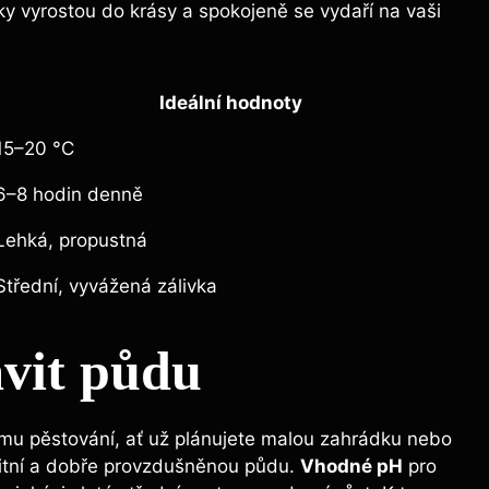
ky vyrostou do krásy a spokojeně se vydaří na vaši
Ideální hodnoty
15–20 °C
6–8 hodin denně
Lehká, propustná
Střední, vyvážená zálivka
avit půdu
nému pěstování, ať už plánujete malou zahrádku nebo
valitní a dobře provzdušněnou půdu.
Vhodné pH
pro