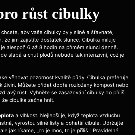
ro růst cibulky
d chcete, aby vaše cibulky byly silné a šťavnaté,
, že jim zajistíte dostatek slunce. Cibulka miluje
ré je alespoň 6 až 8 hodin na přímém slunci denně.
ude slabá a chuť plodů nebude tak intenzivní, což je
také věnovat pozornost kvalitě půdy. Cibulka preferuje
k živin. Můžete přidat dobře rozložený kompost nebo
zdravý růst. Vyhněte se zasazování cibulky do příliš
že cibulka začne hnit.
eplota
a vlhkost. Nejlepší je, když teplota vzduchu
stná, vyrostou silné listy a bohatší cibule. Udržujte
e jak říkáme, „co je moc, to je příliš.“ Pravidelné