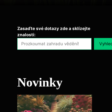
Zasaďte své dotazy zde a sklízejte
znalosti:
Vyhle
Novinky