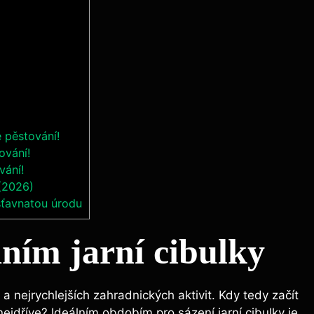
é pěstování!
ování!
vání!
 (2026)
šťavnatou úrodu
áním jarní cibulky
 a nejrychlejších zahradnických aktivit. Kdy tedy začít
nejdříve? Ideálním obdobím pro sázení jarní cibulky je