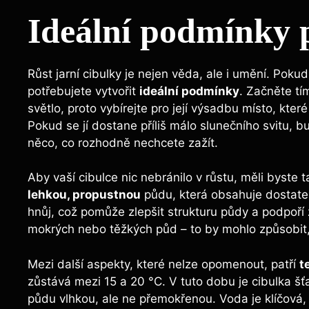
Ideální podmínky p
Růst jarní cibulky je nejen věda, ale i umění. Poku
potřebujete vytvořit
ideální podmínky
. Začněte tím
světlo, proto vybírejte pro její výsadbu místo, kte
Pokud se jí dostane příliš málo slunečního svitu, b
něco, co rozhodně nechcete zažít.
Aby vaší cibulce nic nebránilo v růstu, měli byste 
lehkou, propustnou
půdu, která obsahuje dostate
hnůj, což pomůže zlepšit strukturu půdy a podpoří 
mokrých nebo těžkých půd – to by mohlo způsobit, 
Mezi další aspekty, které nelze opomenout, patří
t
zůstává mezi 15 a 20 °C. V tuto dobu je cibulka šťa
půdu vlhkou, ale ne přemokřenou. Voda je klíčová, al