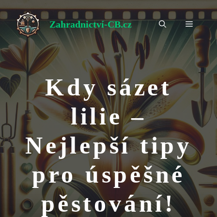
Přeskočit
na
Zahradnictví-CB.cz
Menu
obsah
Kdy sázet
lilie –
Nejlepší tipy
pro úspěšné
pěstování!