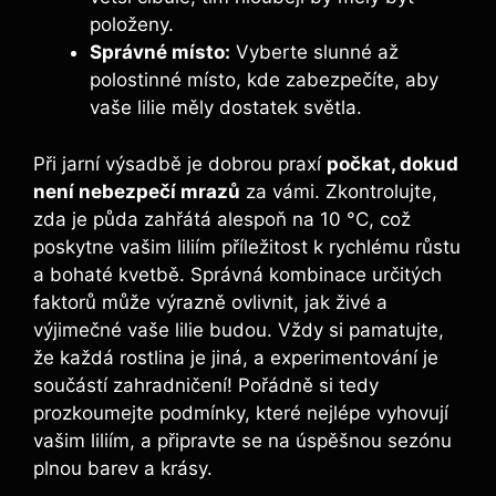
položeny.
Správné místo:
Vyberte slunné až
polostinné místo, kde zabezpečíte, aby
vaše lilie měly dostatek světla.
Při jarní výsadbě je dobrou praxí
počkat, dokud
není nebezpečí mrazů
za vámi. Zkontrolujte,
zda je půda zahřátá alespoň na 10 °C, což
poskytne vašim liliím příležitost k rychlému růstu
a bohaté kvetbě. Správná kombinace určitých
faktorů může výrazně ovlivnit, jak živé a
výjimečné vaše lilie budou. Vždy si pamatujte,
že každá rostlina je jiná, a experimentování je
součástí zahradničení! Pořádně si tedy
prozkoumejte podmínky, které nejlépe vyhovují
vašim liliím, a připravte se na úspěšnou sezónu
plnou barev a krásy.