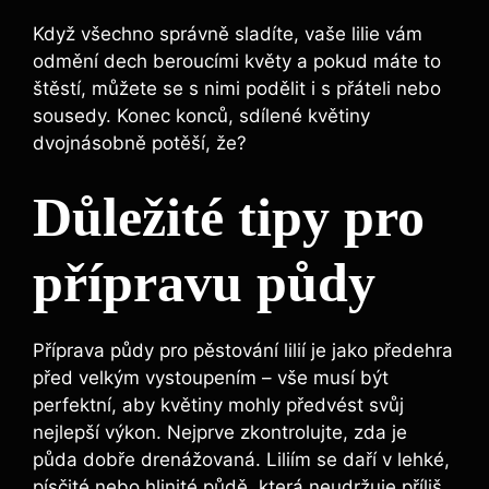
Když všechno správně sladíte, vaše lilie vám
odmění dech beroucími květy a pokud máte to
štěstí, můžete se s nimi podělit i s přáteli nebo
sousedy. Konec konců, sdílené květiny
dvojnásobně potěší, že?
Důležité tipy pro
přípravu půdy
Příprava půdy pro pěstování lilií je jako předehra
před velkým vystoupením – vše musí být
perfektní, aby květiny mohly předvést svůj
nejlepší výkon. Nejprve zkontrolujte, zda je
půda dobře drenážovaná. Liliím se daří v lehké,
písčité nebo hlinité půdě, která neudržuje příliš