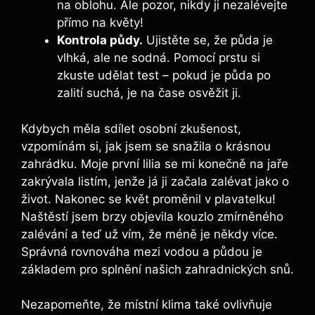
na oblohu. Ale pozor, nikdy ji nezalévejte
přímo na květy!
Kontrola půdy.
Ujistěte se, že půda je
vlhká, ale ne sodná. Pomocí prstu si
zkuste udělat test – pokud je půda po
zalití suchá, je na čase osvěžit ji.
Kdybych měla sdílet osobní zkušenost,
vzpomínám si, jak jsem se snažila o krásnou
zahrádku. Moje první lilia se mi konečně na jaře
zakrývala listím, jenže já ji začala zalévat jako o
život. Nakonec se květ proměnil v plavatelku!
Naštěstí jsem brzy objevila kouzlo zmírněného
zalévání a teď už vím, že méně je někdy více.
Správná rovnováha mezi vodou a půdou je
základem pro splnění našich zahradnických snů.
Nezapomeňte, že místní klima také ovlivňuje