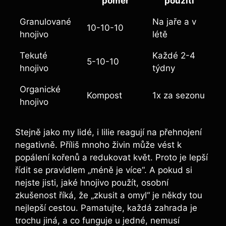
poměr
použití
Granulované
Na jaře a v
10-10-10
hnojivo
létě
Tekuté
Každé 2-4
5-10-10
hnojivo
týdny
Organické
Kompost
1x za sezonu
hnojivo
Stejně jako my lidé, i lilie reagují na přehnojení
negativně. Příliš mnoho živin může vést k
popálení kořenů a redukovat květ. Proto je lepší
řídit se pravidlem „méně je více“. A pokud si
nejste jisti, jaké hnojivo použít, osobní
zkušenost říká, že „zkusit a omyl“ je někdy tou
nejlepší cestou. Pamatujte, každá zahrada je
trochu jiná, a co funguje u jedné, nemusí