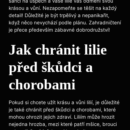
šanci na úspěch a vaše lilie vás odmění svou
krásou a vůní. Nezapomeňte se těšit na každý
detail! Důležité je být trpělivý a nepanikařit,
když něco nevychází podle plánu. Zahradničtení
je přece především zábavné dobrodružství!
Jak chránit lilie
před škůdci a
chorobami
Pokud si chcete užít krásu a vůni lilií, je důležité
je také chránit před škůdci a chorobami, které
mohou ohrozit jejich zdraví. Liliím může hrozit
nejedna hrozba, mezi které patří mšice, brouci