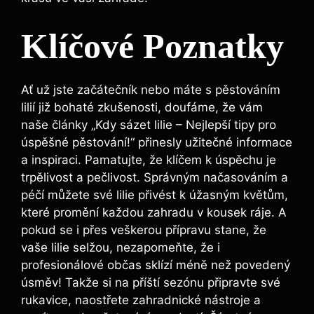
Klíčové Poznatky
Ať už jste začátečník nebo máte s pěstováním
lilií již bohaté zkušenosti, doufáme, že vám
naše články „Kdy sázet lilie – Nejlepší tipy pro
úspěšné pěstování!“ přinesly užitečné informace
a inspiraci. Pamatujte, že klíčem k úspěchu je
trpělivost a pečlivost. Správným načasováním a
péčí můžete své lilie přivést k úžasným květům,
které promění každou zahradu v kousek ráje. A
pokud se i přes veškerou přípravu stane, že
vaše lilie selžou, nezapomeňte, že i
profesionálové občas sklízí méně než povedený
úsměv! Takže si na příští sezónu připravte své
rukavice, naostřete zahradnické nástroje a