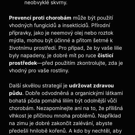
neobvyklé skvrny.
Prevencí proti chorobám
může být použití
vhodných fungicidů a insekticidů. Přírodní
přípravky, jako je neemový olej nebo roztok
mýdla, mohou být účinné a přitom šetrné k
životnímu prostředí. Pro případ, že by vaše lilie
byly napadeny, je dobré mít po ruce
čisticí
prostředek
—před použitím zkontrolujte, zda je
vhodný pro vaše rostliny.
Další skvělou strategií je
udržovat zdravou
půdu
. Dobře odvodněná a organickými látkami
bohatá půda pomáhá liliím být odolnější vůči
chorobám. Nezapomínejte ani na to, že přílišná
vlhkost je příčinou mnoha problémů. Například
na zimu je dobré zakončit zalévání, abyste
předešli hnilobě kořenů. A kdo by nechtěl, aby