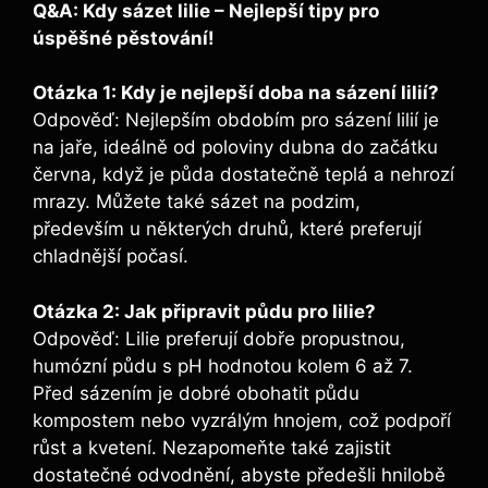
Q&A: Kdy sázet lilie – Nejlepší tipy pro
úspěšné pěstování!
Otázka 1: Kdy je nejlepší doba na sázení lilií?
Odpověď: Nejlepším obdobím pro sázení lilií je
na jaře, ideálně od poloviny dubna do začátku
června, když je půda dostatečně teplá a nehrozí
mrazy. Můžete také sázet na podzim,
především u některých druhů, které preferují
chladnější počasí.
Otázka 2: Jak připravit půdu pro lilie?
Odpověď: Lilie preferují dobře propustnou,
humózní půdu s pH hodnotou kolem 6 až 7.
Před sázením je dobré obohatit půdu
kompostem nebo vyzrálým hnojem, což podpoří
růst a kvetení. Nezapomeňte také zajistit
dostatečné odvodnění, abyste předešli hnilobě