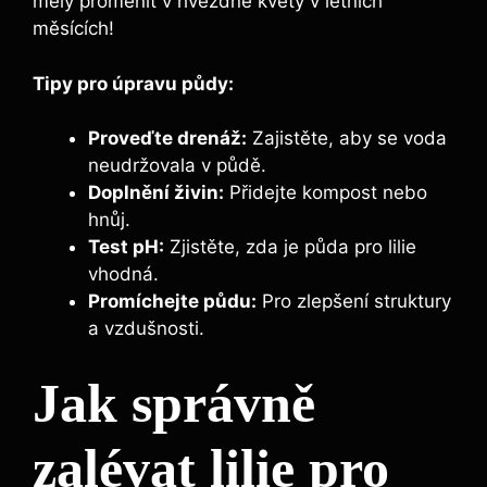
měly proměnit v hvězdné květy v letních
měsících!
Tipy pro úpravu půdy:
Proveďte drenáž:
Zajistěte, aby se voda
neudržovala v půdě.
Doplnění živin:
Přidejte kompost nebo
hnůj.
Test pH:
Zjistěte, zda je půda pro lilie
vhodná.
Promíchejte půdu:
Pro zlepšení struktury
a vzdušnosti.
Jak správně
zalévat lilie pro