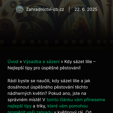
Zahradnictví-cb.cz
22. 6. 2025
Úvod
»
Výsadba a sázení
»
Kdy sázet lilie –
Nejlepší tipy pro úspěšné pěstování!
Rádi byste se naučili, kdy sázet lilie a jak
dosáhnout úspěšného pěstování těchto
nádherných květin? Pokud ano, jste na
správném místě! V
tomto článku vám přineseme
nejlepší tipy
a triky,
které vám pomohou
proměnit vaši zahradu
v květinový ráj. Od