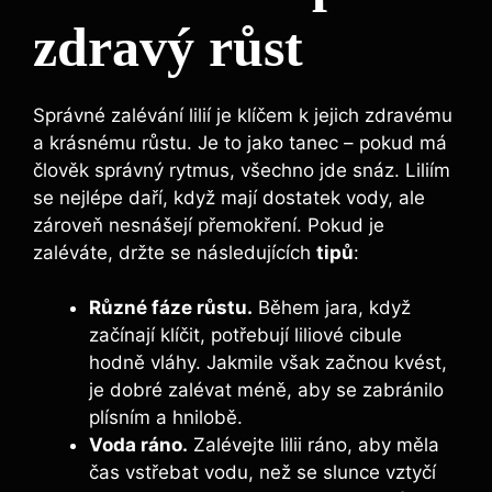
zdravý růst
Správné zalévání lilií je klíčem k jejich zdravému
a krásnému růstu. Je to jako tanec – pokud má
člověk správný rytmus, všechno jde snáz. Liliím
se nejlépe daří, když mají dostatek vody, ale
zároveň nesnášejí přemokření. Pokud je
zaléváte, držte se následujících
tipů
:
Různé fáze růstu.
Během jara, když
začínají klíčit, potřebují liliové cibule
hodně vláhy. Jakmile však začnou kvést,
je dobré zalévat méně, aby se zabránilo
plísním a hnilobě.
Voda ráno.
Zalévejte lilii ráno, aby měla
čas vstřebat vodu, než se slunce vztyčí