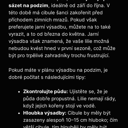
sázet na podzim
, ideálně od září do října. V
této době má cibule šanci zakořenit před
příchodem zimních mrazů. Pokud však
preferujete jarní výsadbu, můžete na to také
vyrazit, a to od března do května. Jarní
výsadba však znamená, že vaše lilie možná
nebudou kvést hned v první sezoně, což může
být pro trpělivé zahradníky trochu frustrující.
Pokud máte v plánu výsadbu na podzim, je
dobré počítat s následujícími tipy:
Zkontrolujte půdu:
Ujistěte se, že je
půda dobře propustná. Lilie nemají rády,
když jejich kořeny stojí ve vodě.
Hloubka výsadby:
Cibule by měly být
zasazeny alespoň 10–15 cm hluboko; čím
větší cibule, tím hlouběji by měly být