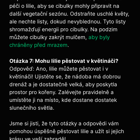
péči o lilie, aby se cibulky mohly připravit na
další vegetační sezónu. Odstraňte uschlé květy,
ale nechte listy, dokud nevyblednou. Tyto listy
shromažďují energii pro cibulky. Na podzim
můžete cibulky zakrýt mulčem,
aby byly
chráněny před mrazem
.
Otázka 7: Mohu lilie pěstovat v květináči?
Odpověď: Ano, lilie můžete pěstovat i v
květináči! Ujistěte se, že nádoba má dobrou
drenáž a je dostatečně velká, aby poskytla
prostor pro kořeny. Zalévejte pravidelně a
umístěte ji na místo, kde dostane dostatek
slunečního světla.
Jsme si jisti, že tyto otázky a odpovědi vám
pomohou úspěšně pěstovat lilie a užít si jejich
krásu ve vaší zahradě!