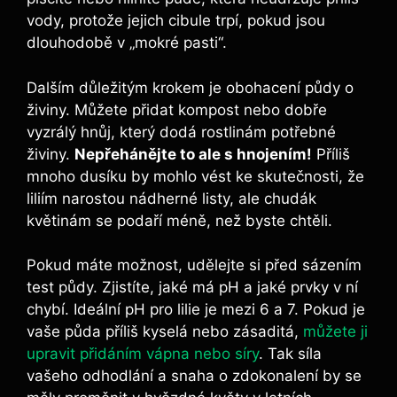
vody, protože jejich cibule trpí, pokud jsou
dlouhodobě v „mokré pasti“.
Dalším důležitým krokem je obohacení půdy o
živiny. Můžete přidat kompost nebo dobře
vyzrálý hnůj, který dodá rostlinám potřebné
živiny.
Nepřehánějte to ale s hnojením!
Příliš
mnoho dusíku by mohlo vést ke skutečnosti, že
liliím narostou nádherné listy, ale chudák
květinám se podaří méně, než byste chtěli.
Pokud máte možnost, udělejte si před sázením
test půdy. Zjistíte, jaké má pH a jaké prvky v ní
chybí. Ideální pH pro lilie je mezi 6 a 7. Pokud je
vaše půda příliš kyselá nebo zásaditá,
můžete ji
upravit přidáním vápna nebo síry
. Tak síla
vašeho odhodlání a snaha o zdokonalení by se