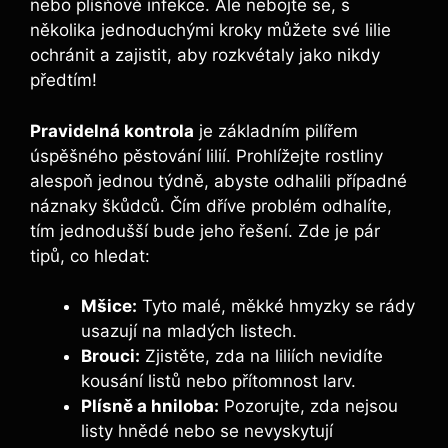
nebo plísňové infekce. Ale nebojte se, s
několika jednoduchými kroky můžete své lilie
ochránit a zajistit, aby rozkvétaly jako nikdy
předtím!
Pravidelná kontrola
je základním pilířem
úspěšného pěstování lilií. Prohlížejte rostliny
alespoň jednou týdně, abyste odhalili případné
náznaky škůdců. Čím dříve problém odhalíte,
tím jednodušší bude jeho řešení. Zde je pár
tipů, co hledat:
Mšice:
Tyto malé, měkké hmyzky se rády
usazují na mladých listech.
Brouci:
Zjistěte, zda na liliích nevidíte
kousání listů nebo přítomnost larv.
Plísně a hniloba:
Pozorujte, zda nejsou
listy hnědé nebo se nevyskytují