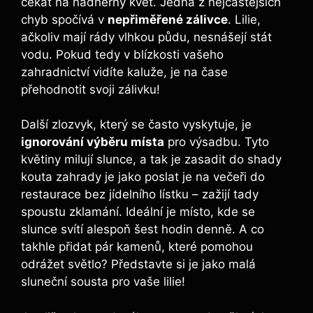
čekat na nádherný květ. Jedna z nejčastějších
chyb spočívá v
nepřiměřené zálivce
. Lilie,
ačkoliv mají rády vlhkou půdu, nesnášejí stát
vodu. Pokud tedy v blízkosti vašeho
zahradnictví vidíte kaluže, je na čase
přehodnotit svoji zálivku!
Další zlozvyk, který se často vyskytuje, je
ignorování výběru místa
pro výsadbu. Tyto
květiny milují slunce, a tak je zasadit do shady
kouta zahrady je jako poslat je na večeři do
restaurace bez jídelního lístku – zažijí tady
spoustu zklamání. Ideální je místo, kde se
slunce svítí alespoň šest hodin denně. A co
takhle přidat pár kamenů, které pomohou
odrážet světlo? Představte si je jako malá
sluneční sousta pro vaše lilie!