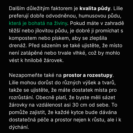
Dalším důležitým faktorem je
kvalita půdy
. Lilie
preferují dobře odvodněnou, humusovou půdu,
která je bohatá na živiny
. Pokud máte v zahradě
těžší nebo jílovitou půdu, je dobré ji promíchat s
kompostem nebo pískem, aby se zlepšila
drenáž. Před sázením se také ujistěte, že místo
není zatápěné nebo trvale vlhké, což by mohlo
vést k hnilobě žárovek.
Nezapomeňte také na
prostor a rozestupy
.
Lilie mohou dorůst do různých výšek a tvarů,
takže se ujistěte, že máte dostatek místa pro
rozrůstání. Obecně platí, že byste měli sázet
žárovky na vzdálenost asi 30 cm od sebe. To
pomůže zajistit, že každé kytce bude dávána
dostatečná péče a prostor nejen k růstu, ale i k
dýchání.