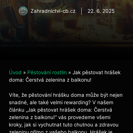
Zahradnictví-cb.cz
22. 6. 2025
Úvod
»
Pěstování rostlin
»
Jak pěstovat hrášek
doma: Čerstvá zelenina z balkonu!
Víte, že pěstování hrášku doma může být nejen
snadné, ale také velmi rewarding? V našem
článku „Jak pěstovat hrášek doma: Čerstvá
zelenina z balkonu!“ vás provedeme všemi
kroky, jak si vychutnat tuto chutnou a zdravou
zeleninu přímo z vašeho balkonu. Hrášek je