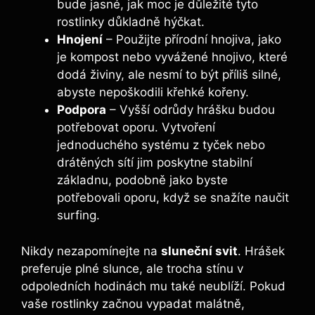
bude jasné, jak moc je důležité tyto
rostlinky důkladně hýčkat.
Hnojení
– Použijte přírodní hnojiva, jako
je kompost nebo vyvážené hnojivo, které
dodá živiny, ale nesmí to být příliš silné,
abyste nepoškodili křehké kořeny.
Podpora
– Vyšší odrůdy hrášku budou
potřebovat oporu. Vytvoření
jednoduchého systému z tyček nebo
drátěných sítí jim poskytne stabilní
základnu, podobně jako byste
potřebovali oporu, když se snažíte naučit
surfing.
Nikdy nezapomínejte na
sluneční svit
. Hrášek
preferuje plné slunce, ale trocha stínu v
odpoledních hodinách mu také neublíží. Pokud
vaše rostlinky začnou vypadat malátně,