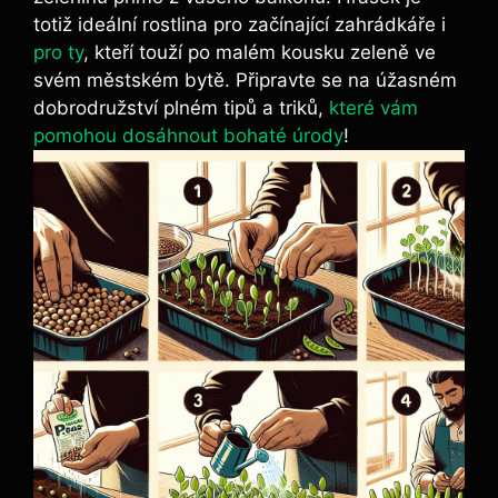
totiž ideální rostlina pro začínající zahrádkáře i
pro ty
, kteří touží po malém kousku zeleně ve
svém městském bytě. Připravte se na úžasném
dobrodružství plném tipů a triků,
které vám
pomohou dosáhnout bohaté úrody
!