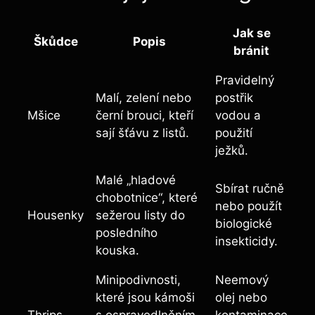
Jak se
Škůdce
Popis
bránit
Pravidelný
Malí, zelení nebo
postřik
Mšice
černí brouci, kteří
vodou a
sají šťávu z listů.
použití
ježků.
Malé „hladové
Sbírat ručně
chobotnice“, které
nebo použít
Housenky
sežerou listy do
biologické
posledního
insekticidy.
kouska.
Minipodivnosti,
Neemový
které jsou kámoši
olej nebo