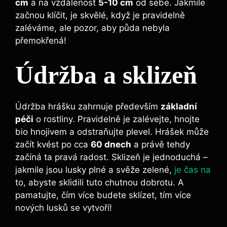
cm
a na vzdálenost
5-10 cm
od sebe. Jakmile
začnou klíčit, je skvělé, když je pravidelně
zaléváme, ale pozor, aby půda nebyla
přemokřená!
Údržba a sklizeň
Údržba hrášku zahrnuje především
základní
péči
o rostliny. Pravidelně je zalévejte, hnojte
bio hnojivem a odstraňujte plevel. Hrášek může
začít kvést po cca
60 dnech
a právě tehdy
začíná ta pravá radost. Sklizeň je jednoduchá –
jakmile jsou lusky plné a svěže zelené,
je čas na
to, abyste sklidili tuto chutnou dobrotu. A
pamatujte, čím více budete sklízet, tím více
nových lusků se vytvoří!