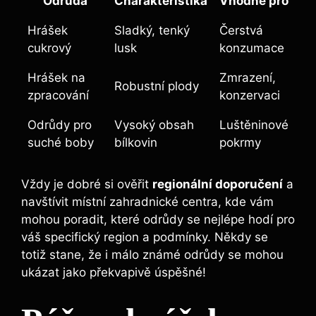
Odrůda
Charakteristika
Vhodné pro
Hrášek
Sladký, tenký
Čerstvá
cukrový
lusk
konzumace
Hrášek na
Zmrazení,
Robustní plody
zpracování
konzervaci
Odrůdy pro
Vysoký obsah
Luštěninové
suché boby
bílkovin
pokrmy
Vždy je dobré si ověřit
regionální doporučení
a
navštívit místní zahradnické centra, kde vám
mohou poradit, které odrůdy se nejlépe hodí pro
váš specifický region a podmínky. Někdy se
totiž stane, že i málo známé odrůdy se mohou
ukázat jako překvapivě úspěšné!