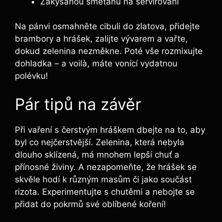
Zakysanou smetanu na servírování
Na pánvi osmahněte cibuli do zlatova, přidejte
brambory a hrášek, zalijte vývarem a vařte,
dokud zelenina nezměkne. Poté vše rozmixujte
dohladka – a voilà, máte vonící vydatnou
polévku!
Pár tipů na závěr
Při vaření s čerstvým hráškem dbejte na to, aby
byl co nejčerstvější. Zelenina, která nebyla
dlouho sklízená, má mnohem lepší chuť a
přínosné živiny. A nezapomeňte, že hrášek se
skvěle hodí k různým masům či jako součást
rizota. Experimentujte s chutěmi a nebojte se
přidat do pokrmů své oblíbené koření!