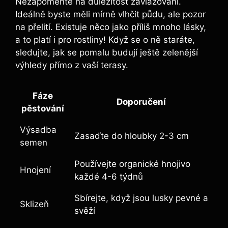
Nezapomeňte na důležitost zavlažování.
Ideálně byste měli mírně vlhčit půdu, ale pozor
na přelití. Existuje něco jako příliš mnoho lásky,
a to platí i pro rostliny! Když se o ně staráte,
sledujte, jak se pomalu budují ještě zelenější
výhledy přímo z vaší terasy.
Fáze
Doporučení
pěstování
Výsadba
Zasaďte do hloubky 2-3 cm
semen
Používejte organické hnojivo
Hnojení
každé 4-6 týdnů
Sbírejte, když jsou lusky pevné a
Sklizeň
svěží