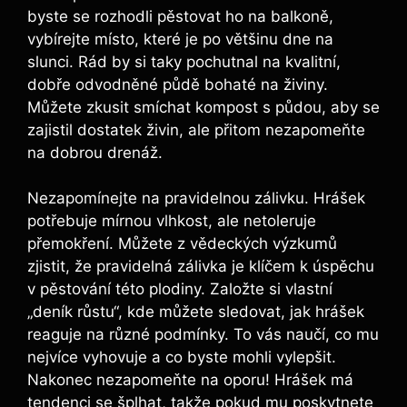
byste se rozhodli pěstovat ho na balkoně,
vybírejte místo, které je po většinu dne na
slunci. Rád by si taky pochutnal na kvalitní,
dobře odvodněné půdě bohaté na živiny.
Můžete zkusit smíchat kompost s půdou, aby se
zajistil dostatek živin, ale přitom nezapomeňte
na dobrou drenáž.
Nezapomínejte na pravidelnou zálivku. Hrášek
potřebuje mírnou vlhkost, ale netoleruje
přemokření. Můžete z vědeckých výzkumů
zjistit, že pravidelná zálivka je klíčem k úspěchu
v pěstování této plodiny. Založte si vlastní
„deník růstu“, kde můžete sledovat, jak hrášek
reaguje na různé podmínky. To vás naučí, co mu
nejvíce vyhovuje a co byste mohli vylepšit.
Nakonec nezapomeňte na oporu! Hrášek má
tendenci se šplhat, takže pokud mu poskytnete