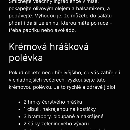
Smíchejte všechny ingredience v míse,
pokapejte olivovým olejem a balsamikem, a
podávejte. Výhodou je, že můžete do salátu
přidat i další zeleninu, kterou máte po ruce –
třeba papriku nebo avokádo.
Krémová hrášková
polévka
Pokud chcete něco hřejivějšího, co vás zahřeje i
v chladnějších večerech, vyzkoušejte tuto
krémovou polévku. Je to rychlé a zdravé jídlo!
2 hrnky čerstvého hrášku
1 cibuli, nakrájenou na kostičky
3 brambory, oloupané a nakrájené
2 šálky zeleninového vývaru