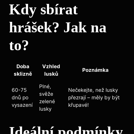
Kdy sbírat
hrášek? Jak na
to?
Doba
Vzhled
Poznámka
sklizně
lusků
Plné,
60-75
Nečekejte, než lusky
svěže
dnů po
přezrají – měly by být
zelené
vysazení
křupavé!
lusky
Ideální podmínky