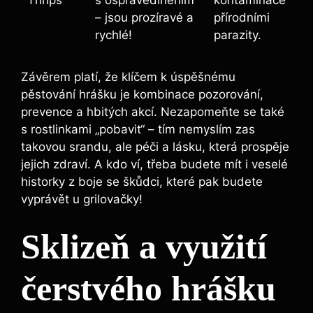
Thrips
s ospravedlněním
kontaminace
– jsou prozíravé a
přírodními
rychlé!
parazity.
Závěrem platí, že klíčem k úspěšnému
pěstování hrášku je kombinace pozorování,
prevence a hbitých akcí. Nezapomeňte se také
s rostlinkami „pobavit“ – tím nemyslím zas
takovou srandu, ale péči a lásku, která prospěje
jejich zdraví. A kdo ví, třeba budete mít i veselé
historky z boje se škůdci, které pak budete
vyprávět u grilovačky!
Sklizeň a využití
čerstvého hrášku