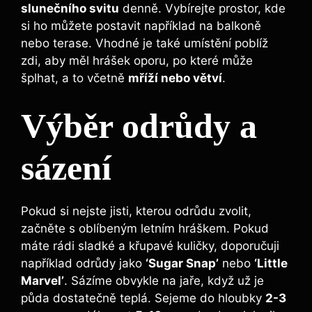
slunečního svitu
denně. Vybírejte prostor, kde
si ho můžete postavit například na balkoně
nebo terase. Vhodné je také umístění poblíž
zdi, aby měl hrášek oporu, po které může
šplhat, a to včetně
mříží nebo větví
.
Výběr odrůdy a
sázení
Pokud si nejste jisti, kterou odrůdu zvolit,
začněte s oblíbeným letním hráškem. Pokud
máte rádi sladké a křupavé kuličky, doporučuji
například odrůdy jako
‘Sugar Snap’
nebo
‘Little
Marvel’
. Sázíme obvykle na jaře, když už je
půda dostatečně teplá. Sejeme do hloubky
2-3