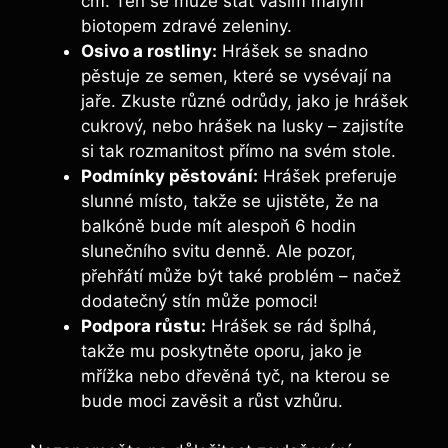
cm. Ten se může stát vaším malým
biotopem zdravé zeleniny.
Osivo a rostliny:
Hrášek se snadno
pěstuje ze semen, které se vysévají na
jaře. Zkuste různé odrůdy, jako je hrášek
cukrový, nebo hrášek na lusky – zajistíte
si tak rozmanitost přímo na svém stole.
Podmínky pěstování:
Hrášek preferuje
slunné místo, takže se ujistěte, že na
balkóně bude mít alespoň 6 hodin
slunečního svitu denně. Ale pozor,
přehřátí může být také problém – načež
dodatečný stín může pomoci!
Podpora růstu:
Hrášek se rád šplhá,
takže mu poskytněte oporu, jako je
mřížka nebo dřevěná tyč, na kterou se
bude moci zavěsit a růst vzhůru.