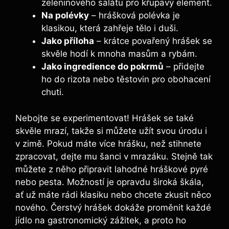
zeleninového salátu pro křupavý element.
Na polévky
– hrášková polévka je
klasikou, která zahřeje tělo i duši.
Jako příloha
– krátce povařený hrášek se
skvěle hodí k mnoha masům a rybám.
Jako ingredience do pokrmů
– přidejte
ho do rizota nebo těstovin pro obohacení
chuti.
Nebojte se experimentovat! Hrášek se také
skvěle mrazí, takže si můžete užít svou úrodu i
v zimě. Pokud máte více hrášku, než stihnete
zpracovat, dejte mu šanci v mrazáku. Stejně tak
můžete z něho připravit lahodné hráškové pyré
nebo pesta. Možností je opravdu široká škála,
ať už máte rádi klasiku nebo chcete zkusit něco
nového. Čerstvý hrášek dokáže proměnit každé
jídlo na gastronomický zážitek, a proto ho