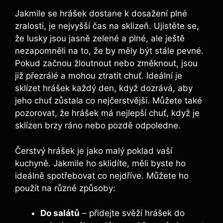
Jakmile se hrášek dostane k dosažení plné
zralosti, je nejvyšší čas na sklizeň. Ujistěte se,
že lusky jsou jasně zelené a plné, ale ještě
nezapomněli na to, že by měly být stále pevné.
Pokud začnou žloutnout nebo změknout, jsou
již přezrálé a mohou ztratit chuť. Ideální je
sklízet hrášek každý den, když dozrává, aby
jeho chuť zůstala co nejčerstvější. Můžete také
pozorovat, že hrášek má nejlepší chuť, když je
sklízen brzy ráno nebo pozdě odpoledne.
Čerstvý hrášek je jako malý poklad vaší
kuchyně. Jakmile ho sklidíte, měli byste ho
ideálně spotřebovat co nejdříve. Můžete ho
použít na různé způsoby:
Do salátů
– přidejte svěží hrášek do