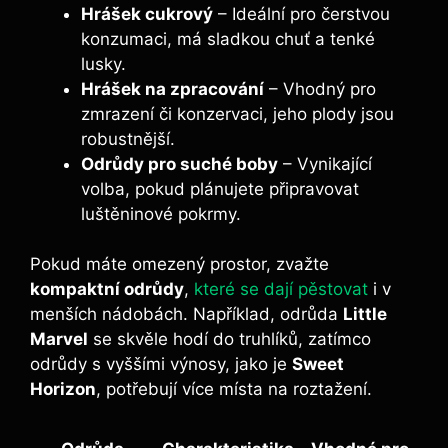
Hrášek cukrový
– Ideální pro čerstvou
konzumaci, má sladkou chuť a tenké
lusky.
Hrášek na zpracování
– Vhodný pro
zmrazení či konzervaci, jeho plody jsou
robustnější.
Odrůdy pro suché boby
– Vynikající
volba, pokud plánujete připravovat
luštěninové pokrmy.
Pokud máte omezený prostor, zvažte
kompaktní odrůdy
,
které se dají pěstovat
i v
menších nádobách. Například, odrůda
Little
Marvel
se skvěle hodí do truhlíků, zatímco
odrůdy s vyššími výnosy, jako je
Sweet
Horizon
, potřebují více místa na roztažení.