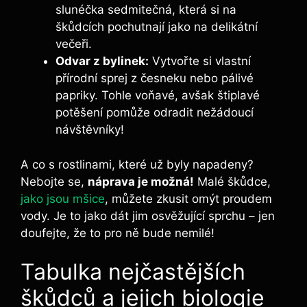
slunéčka sedmitečná, která si na
škůdcích pochutnají jako na delikátní
večeři.
Odvar z bylinek:
Vytvořte si vlastní
přírodní sprej z česneku nebo pálivé
papriky. Tohle voňavé, avšak štiplavé
potěšení pomůže odradit nežádoucí
návštěvníky!
A co s rostlinami, které už byly napadeny?
Nebojte se,
náprava je možná!
Malé škůdce,
jako jsou mšice
, můžete zkusit omýt proudem
vody. Je to jako dát jim osvěžující sprchu – jen
doufejte, že to pro ně bude nemilé!
Tabulka nejčastějších
škůdců a jejich biologie