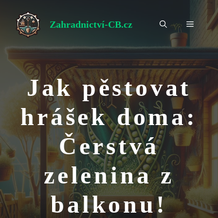
Přeskočit
na
Zahradnictví-CB.cz
Menu
obsah
Jak pěstovat
hrášek doma:
Čerstvá
zelenina z
balkonu!