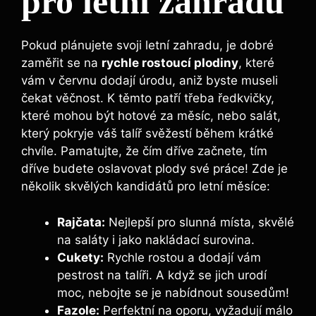
pro letní zahradu
Pokud plánujete svoji letní zahradu, je dobré
zaměřit se na
rychle rostoucí plodiny
, které
vám v červnu dodají úrodu, aniž byste museli
čekat věčnost. K těmto patří třeba ředkvičky,
které mohou být hotové za měsíc, nebo salát,
který pokryje váš talíř svěžestí během krátké
chvíle. Pamatujte, že čím dříve začnete, tím
dříve budete oslavovat plody své práce! Zde je
několik skvělých kandidátů pro letní měsíce:
Rajčata:
Nejlepší pro slunná místa, skvělé
na saláty i jako nakládací surovina.
Cukety:
Rychle rostou a dodají vám
pestrost na talíři. A když se jich urodí
moc, nebojte se je nabídnout sousedům!
Fazole:
Perfektní na oporu, vyžadují málo