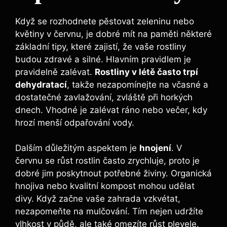
Když se rozhodnete pěstovat zeleninu nebo
květiny v červnu, je dobré mít na paměti některé
základní tipy, které zajistí, že vaše rostliny
budou zdravé a silné. Hlavním pravidlem je
pravidelně zalévat.
Rostliny v létě často trpí
dehydratací
, takže nezapomínejte na včasné a
dostatečné zavlažování, zvláště při horkých
dnech. Vhodné je zalévat ráno nebo večer, kdy
hrozí menší odpařování vody.
Dalším důležitým aspektem je
hnojení
. V
červnu se růst rostlin často zrychluje, proto je
dobré jim poskytnout potřebné živiny. Organická
hnojiva nebo kvalitní kompost mohou udělat
divy. Když začne vaše zahrada vzkvétat,
nezapomeňte na mulčování. Tím nejen udržíte
vlhkost v půdě, ale také omezíte růst plevele.