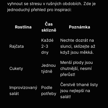
vyhnout se stresu v rušných obdobích. Zde je
jednoduchý přehled pro inspiraci:
Čas
Rostlina
Poznámka
sklizně
Každé
Nechte dozrát na
Rajčata
2-3
slunci, sklízejte až
dny
když jsou měkká.
Menší plody jsou
Jednou
Cukety
chutnější, nesmí
týdně
přerůst!
Čerstvě trhané listy
Improvizovaný
Podle
jsou nejlepší na
salát
potřeby
salát!