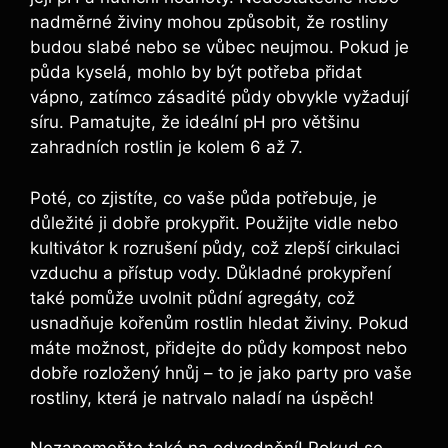
nadměrné živiny mohou způsobit, že rostliny
budou slabé nebo se vůbec neujmou. Pokud je
půda kyselá, mohlo by být potřeba přidat
vápno, zatímco zásadité půdy obvykle vyžadují
síru. Pamatujte, že ideální pH pro většinu
zahradních rostlin je kolem 6 až 7.
Poté, co zjistíte, co vaše půda potřebuje, je
důležité ji dobře prokypřit. Použijte vidle nebo
kultivátor k rozrušení půdy, což zlepší cirkulaci
vzduchu a přístup vody. Důkladné prokypření
také pomůže uvolnit půdní agregáty, což
usnadňuje kořenům rostlin hledat živiny. Pokud
máte možnost, přidejte do půdy kompost nebo
dobře rozložený hnůj – to je jako party pro vaše
rostliny, která je natrvalo naladí na úspěch!