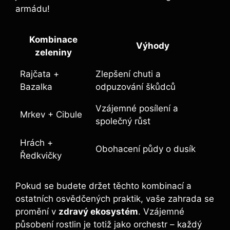
armádu!
Kombinace
Výhody
zeleniny
Rajčata +
Zlepšení chuti a
Bazalka
odpuzování škůdců
Vzájemné posílení a
Mrkev + Cibule
společný růst
Hrách +
Obohacení půdy o dusík
Ředkvičky
Pokud se budete držet těchto kombinací a
ostatních osvědčených praktik, vaše zahrada se
promění v
zdravý ekosystém
. Vzájemné
působení rostlin je totiž jako orchestr – každý