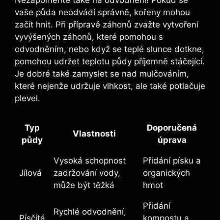
Nezapomeňte také na odvodnění! Pokud se
vaše půda neodvádí správně, kořeny mohou
začít hnit. Při přípravě záhonů zvažte vytvoření
vyvýšených záhonů, které pomohou s
odvodněním, nebo když se teplé slunce dotkne,
pomohou udržet teplotu půdy příjemně stáčející.
Je dobré také zamyslet se nad mulčováním,
které nejenže udržuje vlhkost, ale také potlačuje
plevel.
Typ
Doporučená
Vlastnosti
půdy
úprava
Vysoká schopnost
Přidání písku a
Jílová
zadržování vody,
organických
může být těžká
hmot
Přidání
Rychlé odvodnění,
Písčitá
kompostu a