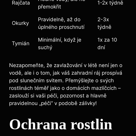
Rajčata
1-2x týdně
přemokřit
Pravidelně, až do
2-3x
Okurky
úplného proschnutí
týdně
Minimální, když je
1x za 10
Tymián
suchý
dní
Nezapomeňte, že zavlažování v létě není jen o
vodě, ale i o tom, jak váš zahradní ráj prospívá
pod slunečním svitem. Přemýšlejte o svých
rostlinách téměř jako o domácích mazlíčcích –
zaslouží si vaši péči, pozornost a hlavně
pravidelnou „péči“ v podobě zálivky!
Ochrana rostlin