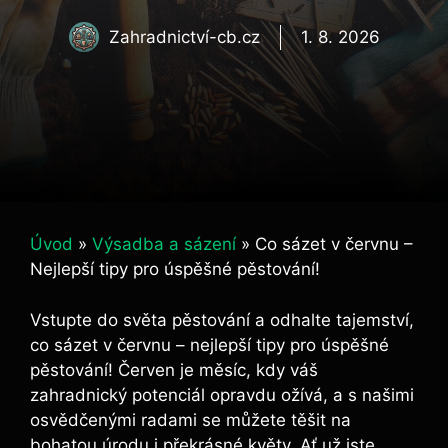
Zahradnictví-cb.cz
1. 8. 2026
Úvod
»
Výsadba a sázení
»
Co sázet v červnu –
Nejlepší tipy pro úspěšné pěstování!
Vstupte do světa pěstování a odhalte tajemství,
co sázet v červnu – nejlepší tipy pro úspěšné
pěstování! Červen je měsíc, kdy váš
zahradnický potenciál opravdu ožívá, a s našimi
osvědčenými radami se můžete těšit na
bohatou úrodu i překrásné květy. Ať už jste