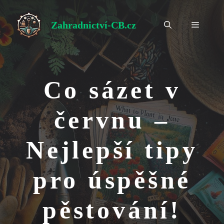
Přeskočit
na
Zahradnictví-CB.cz
Menu
obsah
Co sázet v
červnu –
Nejlepší tipy
pro úspěšné
pěstování!