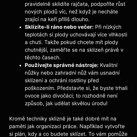
pravidelně sklidíte rajčata, podpoříte růst
nových plodů víc, než když je necháte
zrající na keři příliš dlouho.
Sklízíte-li ráno nebo večer:
Při nízkých
teplotách si plody uchovávají více vlhkosti
a chuti. Takže pokud chcete mít plody
chutnější, zaměřte se na sklizeň právě v
těchto časech.
Používejte správné nástroje:
Kvalitní
nůžky nebo zahradní nůž vám usnadní
sklízení a ochrání rostliny před
poškozením. Představte si, že byste trhali
ovoce jako divočáci; to rozhodně není
způsob, jak udělat skvělou úrodu!
Kromě techniky sklizně je také dobré mít na
paměti jak organizaci práce. Například vytvořte
si plán, kdy a co budete sklízet. To vám pomůže