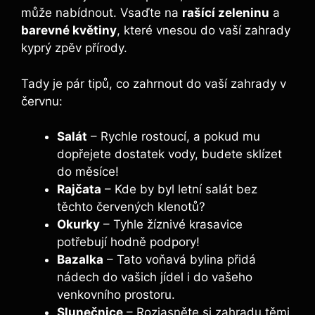
může nabídnout. Vsaďte na
rašící zeleninu
a
barevné květiny
, které vnesou do vaší zahrady
kyprý zpěv přírody.
Tady je pár tipů, co zahrnout do vaší zahrady v
červnu:
Salát
– Rychle rostoucí, a pokud mu
dopřejete dostatek vody, budete sklízet
do měsíce!
Rajčata
– Kde by byl letní salát bez
těchto červených klenotů?
Okurky
– Tyhle žíznivé krasavice
potřebují hodně podpory!
Bazalka
– Tato voňavá bylina přidá
nádech do vašich jídel i do vašeho
venkovního prostoru.
Slunečnice
– Rozjasněte si zahradu těmi