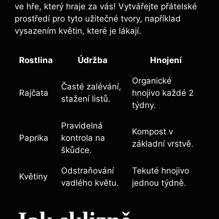
ve hře, který hraje za vás! Vytvářejte přátelské
prostředí pro tyto užitečné tvory, například
vysazením květin, které je lákají.
Rostlina
Údržba
Hnojení
Organické
Časté zalévání,
Rajčata
hnojivo každé 2
stažení listů.
týdny.
Pravidelná
Kompost v
Paprika
kontrola na
základní vrstvě.
škůdce.
Odstraňování
Tekuté hnojivo
Květiny
vadlého květu.
jednou týdně.