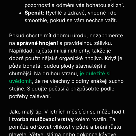
pozornosti a odmění vás bohatou sklizní.
Špenát:
Rychlé a zdravé, vhodné i do
smoothie, pokud se vám nechce vařit.
Pokud chcete mít dobrou úrodu, nezapomeňte
na
správné hnojení
a pravidelnou zálivku.
Například, rajčata milují nutrienty, takže je
dobré použít nějaké organické hnojivo. Když je
půda bohatá, budou plody šťavnatější a
chutnější. Na druhou stranu,
je důležité si
uvědomit
, že ne všechny plodiny snášejí sucho
stejně. Sledujte počasí a přizpůsobte podle
potřeby zalévání.
Jako malý tip: V letních měsících se může hodit
i
tvorba mulčovací vrstvy
kolem rostlin. Ta
pomůže udržovat vlhkost v půdě a brání růstu
plevele. Větve, sláma nebo dokonce kávové