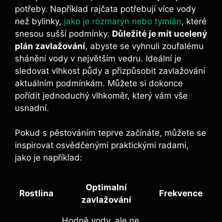
potřeby. Například rajčata potřebují více vody
než bylinky,
jako je rozmarýn nebo tymián
, které
snesou sušší podmínky.
Důležité je mít ucelený
plán zavlažování
, abyste se vyhnuli zoufalému
shánění vody v největším vedru. Ideální je
sledovat vlhkost půdy a přizpůsobit zavlažování
aktuálním podmínkám. Můžete si dokonce
pořídit jednoduchý vlhkoměr, který vám vše
usnadní.
Pokud s pěstováním teprve začínáte, můžete se
inspirovat osvědčenými praktickými radami,
jako je například:
Optimalní
Rostlina
Frekvence
zavlažování
Hodně vody, ale ne