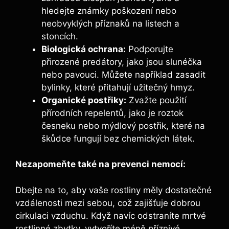
hledejte známky poškození nebo
neobvyklých příznaků na listech a
stoncích.
Biologická ochrana:
Podporujte
přirozené predátory, jako jsou slunéčka
nebo pavouci. Můžete například zasadit
bylinky, které přitahují užitečný hmyz.
Organické postřiky:
Zvažte použití
přírodních repelentů, jako je roztok
česneku nebo mýdlový postřik, které na
škůdce fungují bez chemických látek.
Nezapomeňte také na prevenci nemocí:
Dbejte na to, aby vaše rostliny měly dostatečné
vzdálenosti mezi sebou, což zajišťuje dobrou
cirkulaci vzduchu. Když navíc odstraníte mrtvé
rostlinné zbytky, vytvoříte méně příznivé