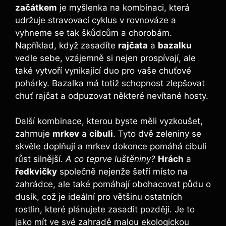
začátkem
je myšlenka na kombinaci, která
udržuje stravovací cyklus v rovnováze a
vyhneme se tak škůdcům a chorobám.
Například, když zasadíte
rajčata
a
bazalku
vedle sebe, vzájemně si nejen prospívají, ale
také vytvoří vynikající duo pro vaše chuťové
pohárky. Bazalka má totiž schopnost zlepšovat
chuť rajčat a odpuzovat některé nevítané hosty.
Další kombinace, kterou byste měli vyzkoušet,
zahrnuje
mrkev
a
cibuli
. Tyto dvě zeleniny se
skvěle doplňují a mrkev dokonce pomáhá cibuli
růst silnější.
A co teprve luštěniny?
Hrách
a
ředkvičky
společně nejenže šetří místo na
zahrádce, ale také pomáhají obohacovat půdu o
dusík, což je ideální pro většinu ostatních
rostlin, které plánujete zasadit později. Je to
jako mít ve své zahradě malou ekologickou